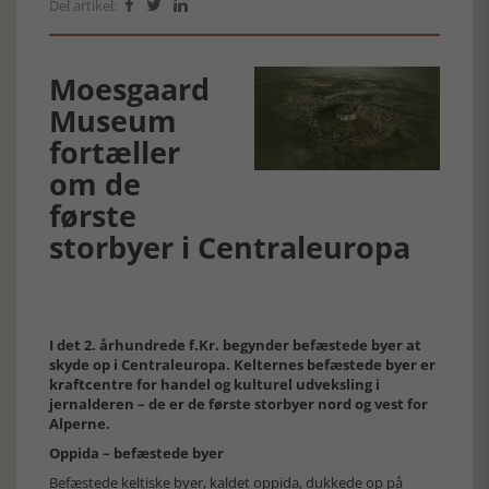
Del artikel:



Moesgaard
Museum
fortæller
om de
første
storbyer i Centraleuropa
I det 2. århundrede f.Kr. begynder befæstede byer at
skyde op i Centraleuropa. Kelternes befæstede byer er
kraftcentre for handel og kulturel udveksling i
jernalderen – de er de første storbyer nord og vest for
Alperne.
Oppida – befæstede byer
Befæstede keltiske byer, kaldet oppida, dukkede op på