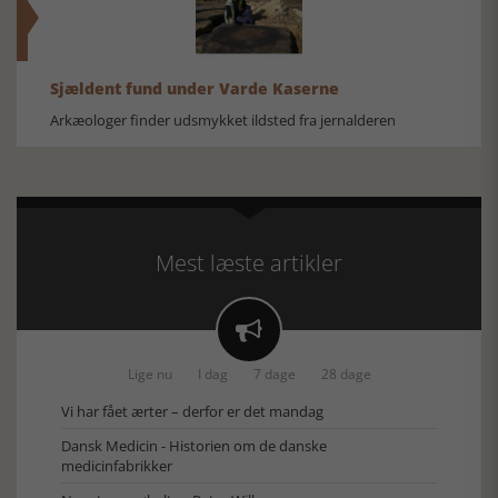
Sjældent fund under Varde Kaserne
Arkæologer finder udsmykket ildsted fra jernalderen
Mest læste artikler

Lige nu
I dag
7 dage
28 dage
Vi har fået ærter – derfor er det mandag
Dansk Medicin - Historien om de danske
medicinfabrikker