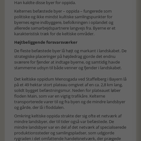
Han kaldte disse byer for oppida.
Kelternes befæstede byer – oppida – fungerede som
politiske og ikke mindst kultiske samlingspunkter for
byernes egne indbyggere, befolkningen i oplandet og
allierede samarbejdspartnere langvejs fra. Byerne er et
karakteristisk træk for de keltiske områder.
Højtbeliggende forsvarsværker
De fleste befæstede byer lå højt og markant i landskabet. De
strategiske placeringer på højdedrag gjorde det endnu
sværere for fjender at indtage byerne, og samtidig havde
stammerne udsyn til både venner og fjender i landskabet.
Det keltiske oppidum Menosgada ved Staffelberg i Bayern lå
på et 49 hektar stort plateau omgivet af en ca. 2,8 km lang,
solidt bygget befæstningsmur. Neden for plateauet løber
floden Main, som var en vigtig trafikåre. Kelterne
transporterede varer til og fra byen og de mindre landsbyer
og gårde, der lå i floddalen.
Omkring keltiske oppida strakte der sig ofte et netværk af
mindre landsbyer, der til tider også var befæstede. De
mindre landsbyer var en del af det netværk af specialiserede
produktionssteder og samlingspladser, som udgjorde
rygraden i det omfattende handelsnetværk, der prægede