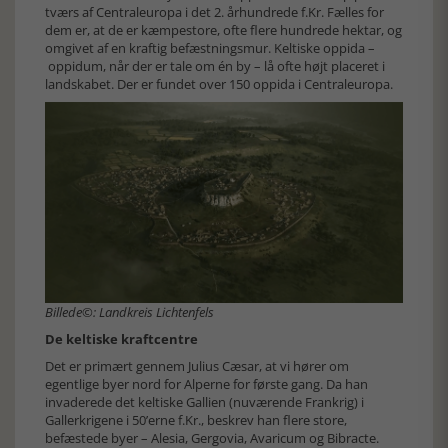
tværs af Centraleuropa i det 2. århundrede f.Kr. Fælles for
dem er, at de er kæmpestore, ofte flere hundrede hektar, og
omgivet af en kraftig befæstningsmur. Keltiske oppida –
oppidum, når der er tale om én by – lå ofte højt placeret i
landskabet. Der er fundet over 150 oppida i Centraleuropa.
Billede©: Landkreis Lichtenfels
De keltiske kraftcentre
Det er primært gennem Julius Cæsar, at vi hører om
egentlige byer nord for Alperne for første gang. Da han
invaderede det keltiske Gallien (nuværende Frankrig) i
Gallerkrigene i 50’erne f.Kr., beskrev han flere store,
befæstede byer – Alesia, Gergovia, Avaricum og Bibracte.