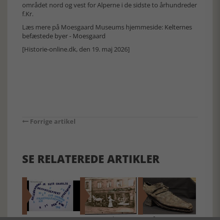
området nord og vest for Alperne i de sidste to århundreder
f.Kr.
Læs mere på Moesgaard Museums hjemmeside:
Kelternes
befæstede byer - Moesgaard
[Historie-online.dk, den 19. maj 2026]
Forrige artikel
SE RELATEREDE ARTIKLER
DIN TING -
DANSK-JØDISK
500 ÅRS