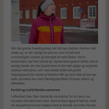
Når den gamle hovedbygning ved det nye stadion i Aarhus skal
males op, er der særligt en person, som vil stå med
sommerfugle i maven og betragte de røde flader. Det er
konservator ved Den Gamle By, Nynne Raunsgaard Sethia. Det er
nemlig hende, der har fundet frem til den helt rigtige og originale
stadion-røde farve, som skal dække både det gamle
indgangsparti for enden af Stadion Allé og store dele af den nye
nabo Sportens hus med træningsfaciliteter til byens talent- og
eliteatleter.
Fortid og nutid bindes sammen
I efteråret blev Den Gamle By kontaktet for at høre, om
museets farvekonservator, Nynne Raunsgaard Sethia, med
sin ekspertise kunne hjælpe med at fastslå, hvordan farven