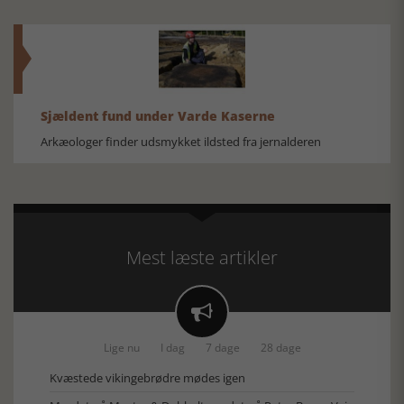
Sjældent fund under Varde Kaserne
Arkæologer finder udsmykket ildsted fra jernalderen
Mest læste artikler

Lige nu
I dag
7 dage
28 dage
Kvæstede vikingebrødre mødes igen