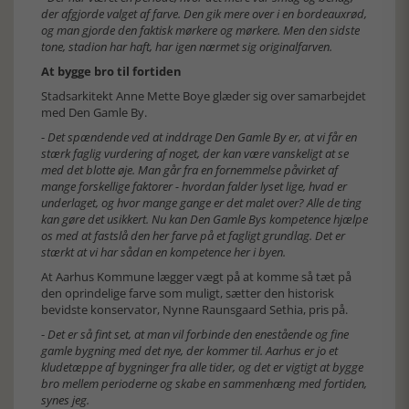
der afgjorde valget af farve. Den gik mere over i en bordeauxrød,
og man gjorde den faktisk mørkere og mørkere. Men den sidste
tone, stadion har haft, har igen nærmet sig originalfarven.
At bygge bro til fortiden
Stadsarkitekt Anne Mette Boye glæder sig over samarbejdet
med Den Gamle By.
-
Det spændende ved at inddrage Den Gamle By er, at vi får en
stærk faglig vurdering af noget, der kan være vanskeligt at se
med det blotte øje. Man går fra en fornemmelse påvirket af
mange forskellige faktorer - hvordan falder lyset lige, hvad er
underlaget, og hvor mange gange er det malet over? Alle de ting
kan gøre det usikkert. Nu kan Den Gamle Bys kompetence hjælpe
os med at fastslå den her farve på et fagligt grundlag. Det er
stærkt at vi har sådan en kompetence her i byen.
At Aarhus Kommune lægger vægt på at komme så tæt på
den oprindelige farve som muligt, sætter den historisk
bevidste konservator, Nynne Raunsgaard Sethia, pris på.
-
Det er så fint set, at man vil forbinde den enestående og fine
gamle bygning med det nye, der kommer til. Aarhus er jo et
kludetæppe af bygninger fra alle tider, og det er vigtigt at bygge
bro mellem perioderne og skabe en sammenhæng med fortiden,
synes jeg.