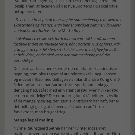
”stadion-rød” egentlig skal se ud. Det er nemlig skrevet ind
lokalplanen, at facaden på det nye Sportens Hus skal have
netop den farve.
-
Det er et udtryk for, at man vægter sammenhængen mellem det
eksisterende og det nye. Man binder området sammen, forklarer
stadsarkitekt i Aarhus,
Anne Mette Boye.
- L
okalplanen er skrevet, fordi man vil være sikker på, at man
fastholder den oprindelige farve, når Sportens Hus opføres. Når
vi lægger det på det sted, så skal det være den rigtige farve. Det
er hele idéen, at der skal være den sammenhæng med det
oprindelige.
De fleste aarhusianere kender den markante klassicistiske
bygning, som blev tegnet af arkitekten Axel Høeg-Hansen
og indviet i 1920 med deltagelse af blandt andre Kong Chr. X.
Siden opførelsen har Aarhus Idrætspark, som anlægget
dengang hed, stået med en variant af rød. Men hvilken rød
er den oprindelige? Der er nu brug for at få defineret, hvilket
af de mange røde lag, den gamle idrætspark har haft, der er
det helt rigtige, og at få oversat ”stadion-rød” til de
farvekoder, man bruger i dag.
Mange lag af maling
Nynne Raunsgaard Sethia har her i vinter indsamlet
malingsprøver fra den gamle hovedbygning til stadion. Hun