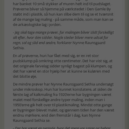
har banket 10 små stykker af muren helt ind til pudslaget.
Prøverne bliver så hjemme på værkstedet i Den Gamle By
støbt ind i plastik, så hun kan slibe dem til og se et tværsnit
af de mange lag maling - på samme måde, som man kan se
de arkæologiske lag i jorden.
-
Jeg skal tage mange prøver, for malingen bliver slidt forskelligt
alt efter, hvor den sidder. Nogle steder bliver mere udsat for
regn, sol og slid end andre,
forklarer Nynne Raunsgaard
Sethia.
En af prøverne, hun har fået med sig, er en ret stor
pudsklump på omkring otte centimeter. Det har vist sig, at
det originale farvelag sidder synligt bagest på klumpen, og
det har været en stor hjælp her at kunne se kuløren med
det blotte øje.
De mindre prøver har Nynne Raunsgaard Sethia undersøgt
under mikroskop. Hun har kunnet konstatere, at siden de
første lag af kalkmaling fra 1920’erne har bygningen været
malet med forskellige andre typer maling, inden man i
1950’erne gik helt over til plastikmaling. Mindst otte gange
er bygningen blevet malet, og igennem tiden har den været
endnu mørkere, end den fremstår i dag, kan Nynne
Raunsgaard Sethia se.
-
Der har været en periode, hvor det mere var smag og behag,