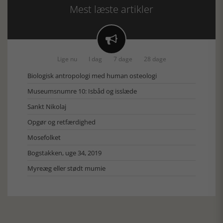
Mest læste artikler

Lige nu
I dag
7 dage
28 dage
Biologisk antropologi med human osteologi
Museumsnumre 10: Isbåd og isslæde
Sankt Nikolaj
Opgør og retfærdighed
Mosefolket
Bogstakken, uge 34, 2019
Myreæg eller stødt mumie