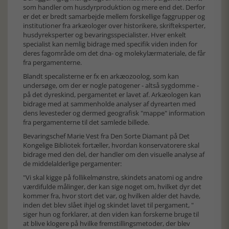
som handler om husdyrproduktion og mere end det. Derfor
er det er bredt samarbejde mellem forskellige faggrupper og
institutioner fra arkæologer over historikere, skrifteksperter,
husdyreksperter og bevaringsspecialister. Hver enkelt
specialist kan nemlig bidrage med specifik viden inden for
deres fagområde om det dna- og molekylærmateriale, de får
fra pergamenterne.
Blandt specalisterne er fx en arkæozoolog, som kan
undersøge, om der er nogle patogener - altså sygdomme -
på det dyreskind, pergamentet er lavet af. Arkæologen kan
bidrage med at sammenholde analyser af dyrearten med
dens levesteder og dermed geografisk "mappe" information
fra pergamenterne til det samlede billede.
Bevaringschef Marie Vest fra Den Sorte Diamant på Det
Kongelige Bibliotek fortæller, hvordan konservatorere skal
bidrage med den del, der handler om den visuelle analyse af
de middelalderlige pergamenter:
"Vi skal kigge på follikelmønstre, skindets anatomi og andre
værdifulde målinger, der kan sige noget om, hvilket dyr det
kommer fra, hvor stort det var, og hvilken alder det havde,
inden det blev slået ihjel og skindet lavet til pergament, "
siger hun og forklarer, at den viden kan forskerne bruge til
at blive klogere på hvilke fremstillingsmetoder, der blev