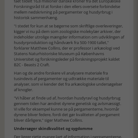
fået tildelt 16,8 millioner danske kroner fra det Europæiske
Forskningsråd til at forske i den ellers oversete forbindelse
mellem nedskrivning på pergamenter og husdyrbrug i
historisk sammenhæng.
"I stedet for kun at se bøgerne som skriftlige overleveringer,
kigger vi nu på dem som zoologiske molekylær arkiver, der
indeholder utrolige mængder information om udviklingen af
husdyrproduktion og håndværk fra 500-1900 tallet,"
forklarer Matthew Collins, der er professor i arkæologi ved
Statens Naturhistoriske Museum på Københavns
Universitet og forskningsleder på forskningsprojekt kaldet
B2C - Beasts 2 Craft.
Han og de andre forskere vil analysere materiale fra
tusindevis af pergamenter og udtrække materiale til
analyser, som vi kender det fra arkæologiske undersøgelser
af knogler.
"Vi håber at finde ud af, hvordan husdyravl og husdyrbrug
gennem tiden har ændret dyrene genetisk og avlsmæssigt.
Vi ville for eksempel kunne se på pergamenterne, hvornår
dyrene bliver federe, fordi det gør kvaliteten af pergament
bliver dårligere," siger Mathew Collins.
Undersøger skindkvalitet og sygdomme
Der ligger rigtig mange lagt af information i pergamenterne,