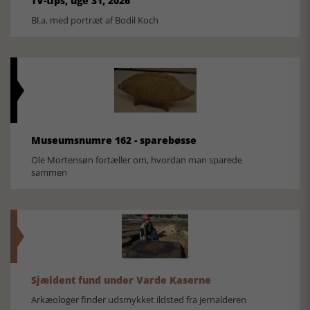
TV-tips, uge 31, 2026
Bl.a. med portræt af Bodil Koch
Museumsnumre 162 - sparebøsse
Ole Mortensøn fortæller om, hvordan man sparede
sammen
Sjældent fund under Varde Kaserne
Arkæologer finder udsmykket ildsted fra jernalderen