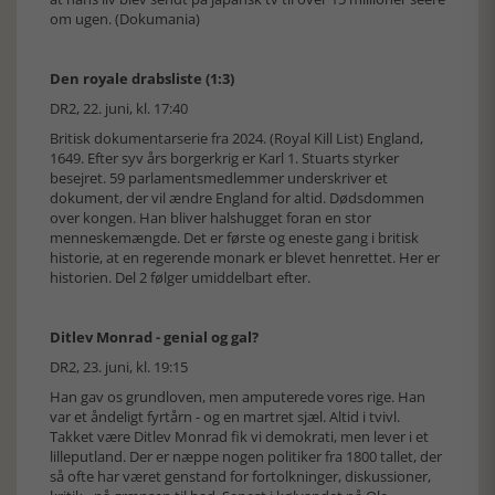
om ugen. (Dokumania)
Den royale drabsliste (1:3)
DR2, 22. juni, kl. 17:40
Britisk dokumentarserie fra 2024. (Royal Kill List) England,
1649. Efter syv års borgerkrig er Karl 1. Stuarts styrker
besejret. 59 parlamentsmedlemmer underskriver et
dokument, der vil ændre England for altid. Dødsdommen
over kongen. Han bliver halshugget foran en stor
menneskemængde. Det er første og eneste gang i britisk
historie, at en regerende monark er blevet henrettet. Her er
historien. Del 2 følger umiddelbart efter.
Ditlev Monrad - genial og gal?
DR2, 23. juni, kl. 19:15
Han gav os grundloven, men amputerede vores rige. Han
var et åndeligt fyrtårn - og en martret sjæl. Altid i tvivl.
Takket være Ditlev Monrad fik vi demokrati, men lever i et
lilleputland. Der er næppe nogen politiker fra 1800 tallet, der
så ofte har været genstand for fortolkninger, diskussioner,