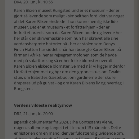
DK4, 20. juni, kl. 10:55
Karen Blixen museet Rungstedlund er et museum - der er
gjort så levende som muligt - simpelthen fordi det var noget
af det Karen Blixen ønskede - hun kunne nemlig ikke lide
museer. Det er et museum - et forfatterhjem - der er
indrettet præcist som da Karen Blixen boede og levede her -
her står den skrivemaskine som hun har skrevet alle sine
verdensberømte historier på - her er stolen som Denys
Finch Hatton har siddet i, når han besøgte Karen Blixen på
farmen i Afrika, her er rejsegrammofonen som de havde
med på safariture, og så er her friske blomster overalt -
Karen Blixen elskede blomster. Se med når vi kigger indenfor
i forfatterhjemmet og hør om den grønne stue, om Ewalds
stue, om Babettes Gæstebud, om gardinerne der skulle
draperes ud på gulvet - og om Karen Blixens liv og hverdag i
Rungsted.
Verdens vildeste realityshow
DR2, 21. juni, kl. 20:00
Japansk dokumentar fra 2024. (The Contestant) Alene,
nøgen, sultende og fanget i et lille rum i 15 måneder. Dette
er historien om en mand, der var fuldstændig uvidende om,
at hans liv blev sendt på japansk tv til over 15 millioner seere