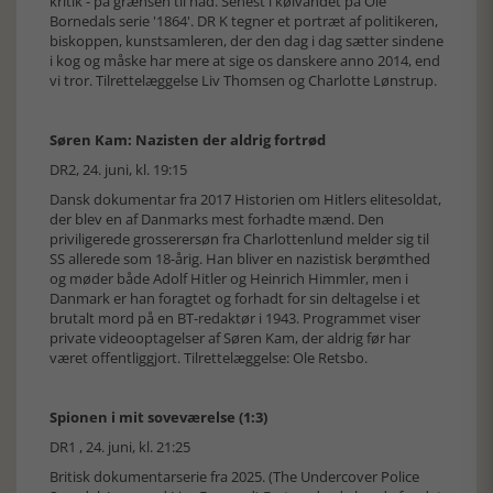
kritik - på grænsen til had. Senest i kølvandet på Ole
Bornedals serie '1864'. DR K tegner et portræt af politikeren,
biskoppen, kunstsamleren, der den dag i dag sætter sindene
i kog og måske har mere at sige os danskere anno 2014, end
vi tror. Tilrettelæggelse Liv Thomsen og Charlotte Lønstrup.
Søren Kam: Nazisten der aldrig fortrød
DR2, 24. juni, kl. 19:15
Dansk dokumentar fra 2017 Historien om Hitlers elitesoldat,
der blev en af Danmarks mest forhadte mænd. Den
priviligerede grosserersøn fra Charlottenlund melder sig til
SS allerede som 18-årig. Han bliver en nazistisk berømthed
og møder både Adolf Hitler og Heinrich Himmler, men i
Danmark er han foragtet og forhadt for sin deltagelse i et
brutalt mord på en BT-redaktør i 1943. Programmet viser
private videooptagelser af Søren Kam, der aldrig før har
været offentliggjort. Tilrettelæggelse: Ole Retsbo.
Spionen i mit soveværelse (1:3)
DR1 , 24. juni, kl. 21:25
Britisk dokumentarserie fra 2025. (The Undercover Police