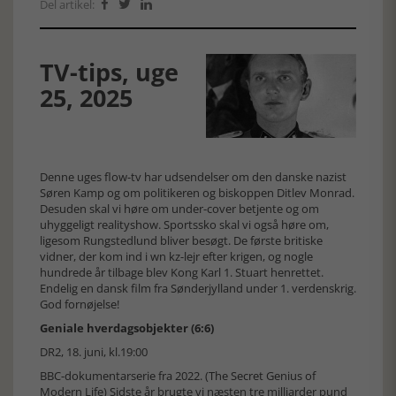
Del artikel:



TV-tips, uge
25, 2025
Denne uges flow-tv har udsendelser om den danske nazist
Søren Kamp og om politikeren og biskoppen Ditlev Monrad.
Desuden skal vi høre om under-cover betjente og om
uhyggeligt realityshow. Sportssko skal vi også høre om,
ligesom Rungstedlund bliver besøgt. De første britiske
vidner, der kom ind i wn kz-lejr efter krigen, og nogle
hundrede år tilbage blev Kong Karl 1. Stuart henrettet.
Endelig en dansk film fra Sønderjylland under 1. verdenskrig.
God fornøjelse!
Geniale hverdagsobjekter (6:6)
DR2, 18. juni, kl.19:00
BBC-dokumentarserie fra 2022. (The Secret Genius of
Modern Life) Sidste år brugte vi næsten tre milliarder pund