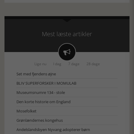
Mest læste artikler

Lige nu
I dag
7 dage
28 dage
Set med fjendens øjne
BLIV SUPERFORSKER I MOMULAB
Museumsnumre 134 - stole
Den korte historie om England
Mosefolket
Grønlændernes kongehus
Andelslandsbyen Nyvang adopterer børn