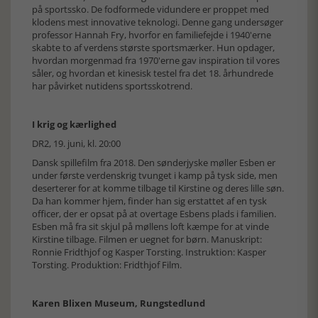
på sportssko. De fodformede vidundere er proppet med
klodens mest innovative teknologi. Denne gang undersøger
professor Hannah Fry, hvorfor en familiefejde i 1940'erne
skabte to af verdens største sportsmærker. Hun opdager,
hvordan morgenmad fra 1970'erne gav inspiration til vores
såler, og hvordan et kinesisk testel fra det 18. århundrede
har påvirket nutidens sportsskotrend.
I krig og kærlighed
DR2, 19. juni, kl. 20:00
Dansk spillefilm fra 2018. Den sønderjyske møller Esben er
under første verdenskrig tvunget i kamp på tysk side, men
deserterer for at komme tilbage til Kirstine og deres lille søn.
Da han kommer hjem, finder han sig erstattet af en tysk
officer, der er opsat på at overtage Esbens plads i familien.
Esben må fra sit skjul på møllens loft kæmpe for at vinde
Kirstine tilbage. Filmen er uegnet for børn. Manuskript:
Ronnie Fridthjof og Kasper Torsting. Instruktion: Kasper
Torsting. Produktion: Fridthjof Film.
Karen Blixen Museum, Rungstedlund