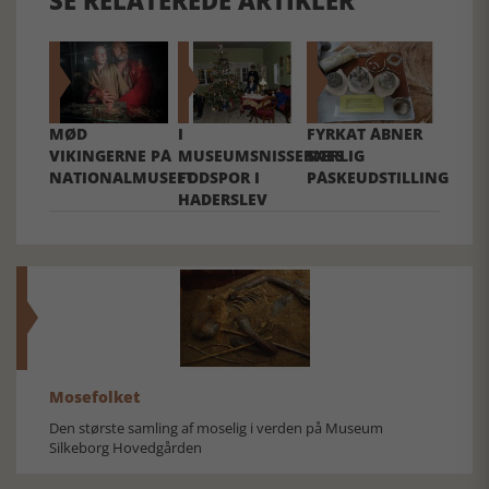
MØD
I
FYRKAT ÅBNER
VIKINGERNE PÅ
MUSEUMSNISSERNES
SÆRLIG
NATIONALMUSEET
FODSPOR I
PÅSKEUDSTILLING
HADERSLEV
Mosefolket
Den største samling af moselig i verden på Museum
Silkeborg Hovedgården