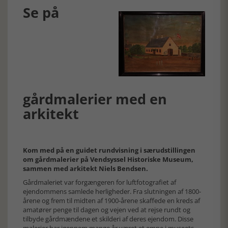
Se på
gårdmalerier med en
arkitekt
Kom med på en guidet rundvisning i særudstillingen
om gårdmalerier på Vendsyssel Historiske Museum,
sammen med arkitekt Niels Bendsen.
Gårdmaleriet var forgængeren for luftfotografiet af
ejendommens samlede herligheder. Fra slutningen af 1800-
årene og frem til midten af 1900-årene skaffede en kreds af
amatører penge til dagen og vejen ved at rejse rundt og
tilbyde gårdmændene et skilderi af deres ejendom. Disse
malerier har igennem mange år været et emne i museets