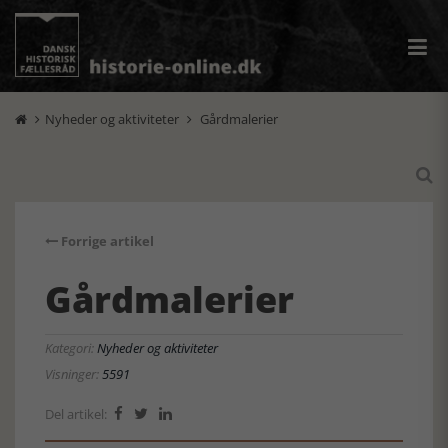
Nyheder og aktiviteter
Gårdmalerier



Forrige artikel
Gårdmalerier
Kategori:
Nyheder og aktiviteter
Visninger:
5591
Del artikel:


