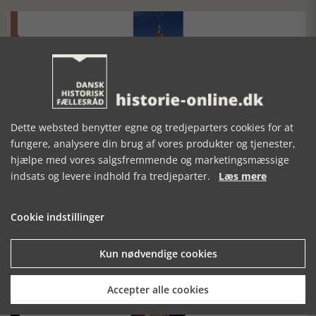
Historisk festival i Faaborg
FOBURGH Faaborg Internationale Historie Festival 2026 30.
Dette websted benytter egne og tredjeparters cookies for at
oktober - 1. november 2026
fungere, analysere din brug af vores produkter og tjenester,
hjælpe med vores salgsfremmende og marketingsmæssige
indsats og levere indhold fra tredjeparter.
Læs mere
Cookie indstillinger
Historiens Aktører 79 - John Reed
Kun nødvendige cookies
Ole Mortensøn fortæller om den amerikanske journalist
Accepter alle cookies