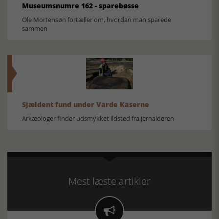
Museumsnumre 162 - sparebøsse
Ole Mortensøn fortæller om, hvordan man sparede
sammen
Sjældent fund under Varde Kaserne
Arkæologer finder udsmykket ildsted fra jernalderen
Mest læste artikler
