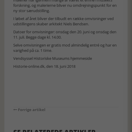
forskning, og malerierne bliver nu omdrejningspunkt for en
ny stor særudstilling.
I løbet af året bliver der tilbudt en række omvisninger ved
udstillingens skaber arkitekt Niels Bendsen.
Datoer for omvisninger: onsdag den 20. juni og onsdag den
11. juli. Begge dage kl. 14.00.
Selve omvisningen er gratis mod almindelig entré og har en
varighed på ca. 1 time.
Vendsyssel Historiske Museums hjemmeside
Historie-online.dk, den 18. juni 2018
Forrige artikel
SE RELATEREDE ARTIKLER