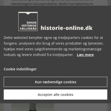
Nøstetangens luksusprodukter. Derfor har Københavns
Museum mange skår af norske glas, fundet ved
udgravninger i byen.
Eksemplarer af de kostbare glas nåede også til herregårde
og rigmænd i provinsens købstæder. Et glas, som fik en
større udbredelse, var det såkaldte spiralglas. De blev brugt
til bryllupsgaver og til erindring og forsynet med
indgraverede bogstaver eller skjold, der var forgyldt.
Dette websted benytter egne og tredjeparters cookies for at
Horsens Museum har en god samling af disse spiralglas.
fungere, analysere din brug af vores produkter og tjenester,
hjælpe med vores salgsfremmende og marketingsmæssige
indsats og levere indhold fra tredjeparter.
Læs mere
Cookie indstillinger
Kun nødvendige cookies
Accepter alle cookies