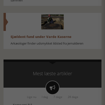
sammen
Sjældent fund under Varde Kaserne
Arkæologer finder udsmykket ildsted fra jernalderen
Mest læste artikler

Lige nu
I dag
7 dage
28 dage
Kompagni P.5.