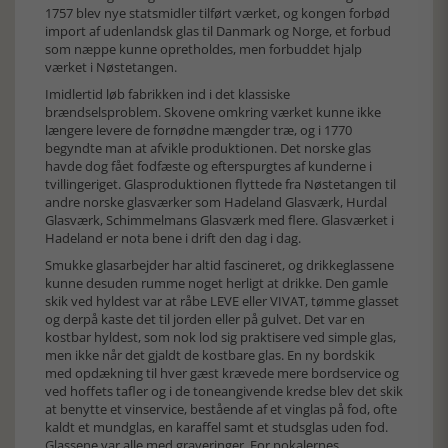
1757 blev nye statsmidler tilført værket, og kongen forbød
import af udenlandsk glas til Danmark og Norge, et forbud
som næppe kunne opretholdes, men forbuddet hjalp
værket i Nøstetangen.
Imidlertid løb fabrikken ind i det klassiske
brændselsproblem. Skovene omkring værket kunne ikke
længere levere de fornødne mængder træ, og i 1770
begyndte man at afvikle produktionen. Det norske glas
havde dog fået fodfæste og efterspurgtes af kunderne i
tvillingeriget. Glasproduktionen flyttede fra Nøstetangen til
andre norske glasværker som Hadeland Glasværk, Hurdal
Glasværk, Schimmelmans Glasværk med flere. Glasværket i
Hadeland er nota bene i drift den dag i dag.
Smukke glasarbejder har altid fascineret, og drikkeglassene
kunne desuden rumme noget herligt at drikke. Den gamle
skik ved hyldest var at råbe LEVE eller VIVAT, tømme glasset
og derpå kaste det til jorden eller på gulvet. Det var en
kostbar hyldest, som nok lod sig praktisere ved simple glas,
men ikke når det gjaldt de kostbare glas. En ny bordskik
med opdækning til hver gæst krævede mere bordservice og
ved hoffets tafler og i de toneangivende kredse blev det skik
at benytte et vinservice, bestående af et vinglas på fod, ofte
kaldt et mundglas, en karaffel samt et studsglas uden fod.
Glassene var alle med graveringer. For pokalernes