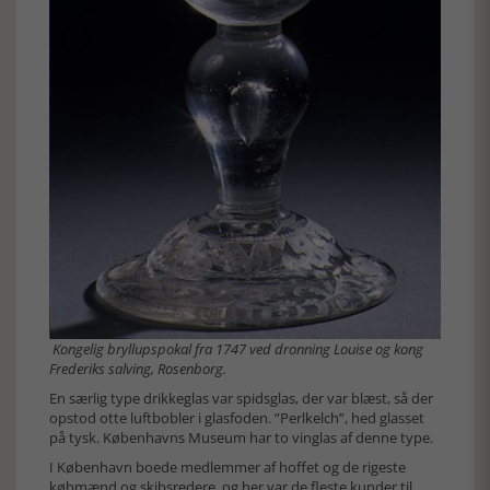
Kongelig bryllupspokal fra 1747 ved dronning Louise og kong
Frederiks salving, Rosenborg.
En særlig type drikkeglas var spidsglas, der var blæst, så der
opstod otte luftbobler i glasfoden. ”Perlkelch”, hed glasset
på tysk. Københavns Museum har to vinglas af denne type.
I København boede medlemmer af hoffet og de rigeste
købmænd og skibsredere, og her var de fleste kunder til