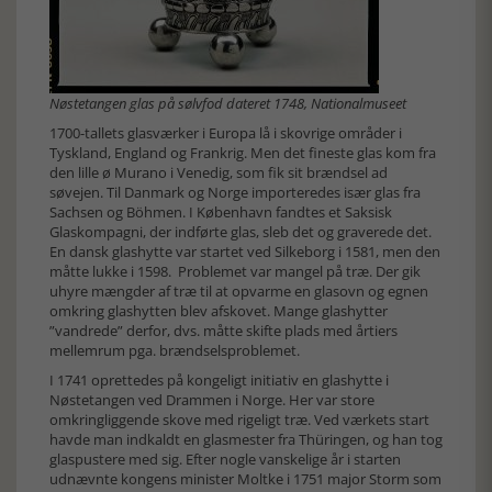
Nøstetangen glas på sølvfod dateret 1748, Nationalmuseet
1700-tallets glasværker i Europa lå i skovrige områder i
Tyskland, England og Frankrig. Men det fineste glas kom fra
den lille ø Murano i Venedig, som fik sit brændsel ad
søvejen. Til Danmark og Norge importeredes især glas fra
Sachsen og Böhmen. I København fandtes et Saksisk
Glaskompagni, der indførte glas, sleb det og graverede det.
En dansk glashytte var startet ved Silkeborg i 1581, men den
måtte lukke i 1598. Problemet var mangel på træ. Der gik
uhyre mængder af træ til at opvarme en glasovn og egnen
omkring glashytten blev afskovet. Mange glashytter
”vandrede” derfor, dvs. måtte skifte plads med årtiers
mellemrum pga. brændselsproblemet.
I 1741 oprettedes på kongeligt initiativ en glashytte i
Nøstetangen ved Drammen i Norge. Her var store
omkringliggende skove med rigeligt træ. Ved værkets start
havde man indkaldt en glasmester fra Thüringen, og han tog
glaspustere med sig. Efter nogle vanskelige år i starten
udnævnte kongens minister Moltke i 1751 major Storm som