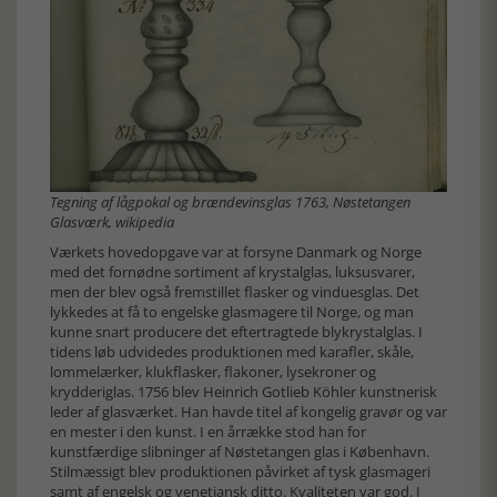
Tegning af lågpokal og brændevinsglas 1763, Nøstetangen
Glasværk, wikipedia
Værkets hovedopgave var at forsyne Danmark og Norge
med det fornødne sortiment af krystalglas, luksusvarer,
men der blev også fremstillet flasker og vinduesglas. Det
lykkedes at få to engelske glasmagere til Norge, og man
kunne snart producere det eftertragtede blykrystalglas. I
tidens løb udvidedes produktionen med karafler, skåle,
lommelærker, klukflasker, flakoner, lysekroner og
krydderiglas. 1756 blev Heinrich Gotlieb Köhler kunstnerisk
leder af glasværket. Han havde titel af kongelig gravør og var
en mester i den kunst. I en årrække stod han for
kunstfærdige slibninger af Nøstetangen glas i København.
Stilmæssigt blev produktionen påvirket af tysk glasmageri
samt af engelsk og venetiansk ditto. Kvaliteten var god. I