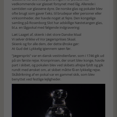
vedkommende var glasset forsynet med låg. Allerede i
samtiden var glassene dyre. De norske glas og pokaler blev
ofte brugt som gaver f.eks. til brudepar eller personer eller
virksomheder, der havde noget at fejre. Den kongelige
samling på Rosenborg Slot har adskillige Nøstetangen glas,
bl.a. en lågpokal med følgende indgravering:
Læt Laaget af, skienk i det store Danske Maal
Vi selver drikke vil Vor Jægerspriises Skaal.
Skienk og for alle dem, der dette Ønske gør:
At Gud det Lykkelig igiennem søen før.
”Jægerspriis” var en dansk vestindienfarer, som i 1746 gik ud
på sin første rejse. Kronprinsen, der snart blev konge, havde
part i skibet, og pokalen blev ved skibets afrejse fyldt og gik
rundt med ønsket om, at skibet måtte få en lykkelig rejse.
Skåldrikning af en pokal var en gammel skik, som blev
benyttet ved festlige lejligheder.