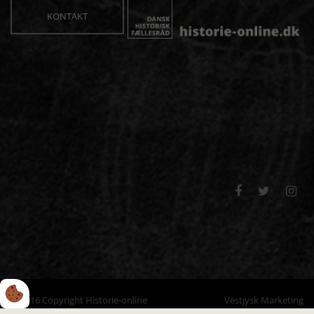
KONTAKT



© 2016 Copyright Historie-online
Vestjysk Marketing