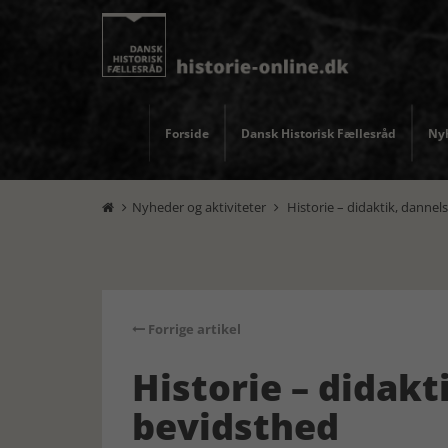
Forside
Dansk Historisk Fællesråd
Nyh
Nyheder og aktiviteter
Historie – didaktik, dannel


Forrige artikel
Historie – didakt
bevidsthed