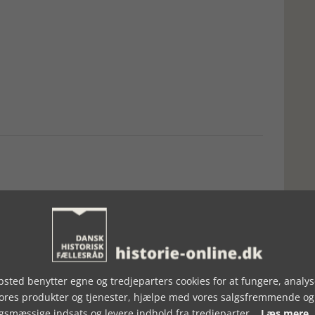
sted benytter egne og tredjeparters cookies for at fungere, analys
vores produkter og tjenester, hjælpe med vores salgsfremmende og
gsmæssige indsats og levere indhold fra tredjeparter.
Læs mere