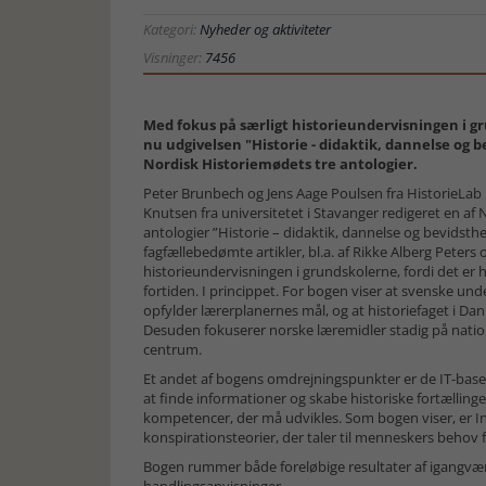
Kategori:
Nyheder og aktiviteter
Visninger:
7456
Med fokus på særligt historieundervisningen i
nu udgivelsen "Historie - didaktik, dannelse og b
Nordisk Historiemødets tre antologier.
Peter Brunbech og Jens Aage Poulsen fra HistorieLa
Knutsen fra universitetet i Stavanger redigeret en af
antologier ”Historie – didaktik, dannelse og bevidsth
fagfællebedømte artikler, bl.a. af Rikke Alberg Peters
historieundervisningen i grundskolerne, fordi det er
fortiden. I princippet. For bogen viser at svenske und
opfylder lærerplanernes mål, og at historiefaget i Da
Desuden fokuserer norske læremidler stadig på nati
centrum.
Et andet af bogens omdrejningspunkter er de IT-baser
at finde informationer og skabe historiske fortælling
kompetencer, der må udvikles. Som bogen viser, er In
konspirationsteorier, der taler til menneskers beh
Bogen rummer både foreløbige resultater af igangvæ