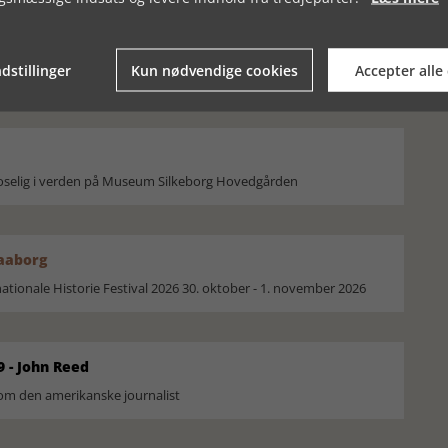
VALGKAMPEN
HISTORIELAB:
FORMIDLINGSKONFERENCE
2019
dstillinger
Kun nødvendige cookies
Accepter alle
moselig i verden på Museum Silkeborg Hovedgården
Faaborg
ionale Historie Festival 2026 30. oktober - 1. november 2026
9 - John Reed
om den amerikanske journalist