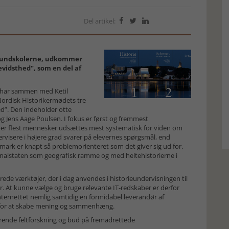
Del artikel:



 grundskolerne, udkommer
evidsthed", som en del af
b har sammen med Ketil
 Nordisk Historikermødets tre
ed”. Den indeholder otte
 og Jens Aage Poulsen. I fokus er først og fremmest
 her flest mennesker udsættes mest systematisk for viden om
ervisere i højere grad svarer på elevernes spørgsmål, end
nmark er knapt så problemorienteret som det giver sig ud for.
onalstaten som geografisk ramme og med heltehistorierne i
ede værktøjer, der i dag anvendes i historieundervisningen til
er. At kunne vælge og bruge relevante IT-redskaber er derfor
ternettet nemlig samtidig en formidabel leverandør af
ov for at skabe mening og sammenhæng.
rende feltforskning og bud på fremadrettede