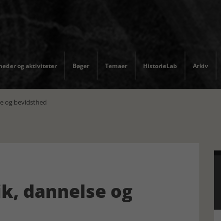
eder og aktiviteter
Bøger
Temaer
HistorieLab
Arkiv
se og bevidsthed
ik, dannelse og