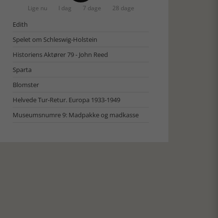
Lige nu
I dag
7 dage
28 dage
Edith
Spelet om Schleswig-Holstein
Historiens Aktører 79 - John Reed
Sparta
Blomster
Helvede Tur-Retur. Europa 1933-1949
Museumsnumre 9: Madpakke og madkasse