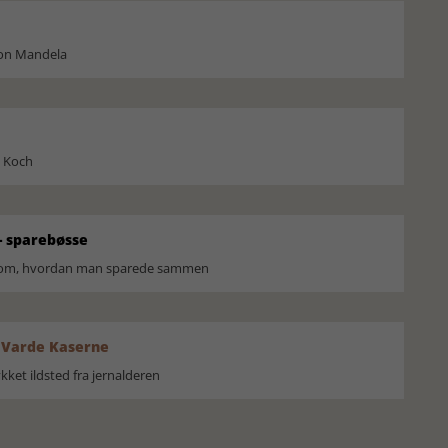
son Mandela
l Koch
 sparebøsse
r om, hvordan man sparede sammen
 Varde Kaserne
ket ildsted fra jernalderen