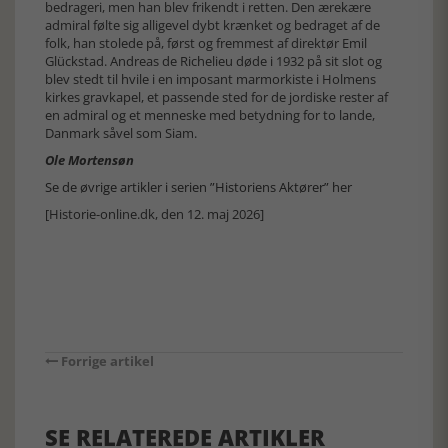
bedrageri, men han blev frikendt i retten. Den ærekære
admiral følte sig alligevel dybt krænket og bedraget af de
folk, han stolede på, først og fremmest af direktør Emil
Glückstad. Andreas de Richelieu døde i 1932 på sit slot og
blev stedt til hvile i en imposant marmorkiste i Holmens
kirkes gravkapel, et passende sted for de jordiske rester af
en admiral og et menneske med betydning for to lande,
Danmark såvel som Siam.
Ole Mortensøn
Se de øvrige artikler i serien ”Historiens Aktører” her
[Historie-online.dk, den 12. maj 2026]
Forrige artikel
SE RELATEREDE ARTIKLER