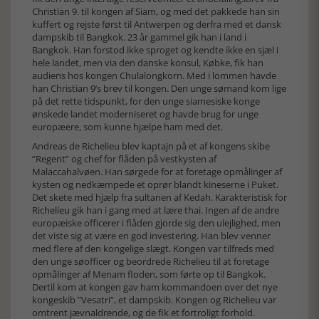
Christian 9. til kongen af Siam, og med det pakkede han sin
kuffert og rejste først til Antwerpen og derfra med et dansk
dampskib til Bangkok. 23 år gammel gik han i land i
Bangkok. Han forstod ikke sproget og kendte ikke en sjæl i
hele landet, men via den danske konsul, Købke, fik han
audiens hos kongen Chulalongkorn. Med i lommen havde
han Christian 9’s brev til kongen. Den unge sømand kom lige
på det rette tidspunkt, for den unge siamesiske konge
ønskede landet moderniseret og havde brug for unge
europæere, som kunne hjælpe ham med det.
Andreas de Richelieu blev kaptajn på et af kongens skibe
”Regent” og chef for flåden på vestkysten af
Malaccahalvøen. Han sørgede for at foretage opmålinger af
kysten og nedkæmpede et oprør blandt kineserne i Puket.
Det skete med hjælp fra sultanen af Kedah. Karakteristisk for
Richelieu gik han i gang med at lære thai. Ingen af de andre
europæiske officerer i flåden gjorde sig den ulejlighed, men
det viste sig at være en god investering. Han blev venner
med flere af den kongelige slægt. Kongen var tilfreds med
den unge søofficer og beordrede Richelieu til at foretage
opmålinger af Menam floden, som førte op til Bangkok.
Dertil kom at kongen gav ham kommandoen over det nye
kongeskib ”Vesatri”, et dampskib. Kongen og Richelieu var
omtrent jævnaldrende, og de fik et fortroligt forhold.