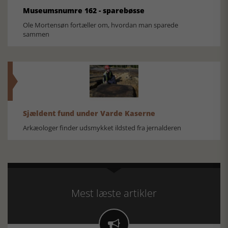
Museumsnumre 162 - sparebøsse
Ole Mortensøn fortæller om, hvordan man sparede
sammen
Sjældent fund under Varde Kaserne
Arkæologer finder udsmykket ildsted fra jernalderen
Mest læste artikler
