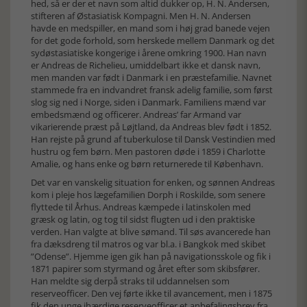
hed, så er der et navn som altid dukker op, H. N. Andersen,
stifteren af Østasiatisk Kompagni. Men H. N. Andersen
havde en medspiller, en mand som i høj grad banede vejen
for det gode forhold, som herskede mellem Danmark og det
sydøstasiatiske kongerige i årene omkring 1900. Han navn
er Andreas de Richelieu, umiddelbart ikke et dansk navn,
men manden var født i Danmark i en præstefamilie. Navnet
stammede fra en indvandret fransk adelig familie, som først
slog sig ned i Norge, siden i Danmark. Familiens mænd var
embedsmænd og officerer. Andreas’ far Armand var
vikarierende præst på Løjtland, da Andreas blev født i 1852.
Han rejste på grund af tuberkulose til Dansk Vestindien med
hustru og fem børn. Men pastoren døde i 1859 i Charlotte
Amalie, og hans enke og børn returnerede til København.
Det var en vanskelig situation for enken, og sønnen Andreas
kom i pleje hos lægefamilien Dorph i Roskilde, som senere
flyttede til Århus. Andreas kæmpede i latinskolen med
græsk og latin, og tog til sidst flugten ud i den praktiske
verden. Han valgte at blive sømand. Til søs avancerede han
fra dæksdreng til matros og var bl.a. i Bangkok med skibet
”Odense”. Hjemme igen gik han på navigationsskole og fik i
1871 papirer som styrmand og året efter som skibsfører.
Han meldte sig derpå straks til uddannelsen som
reserveofficer. Den vej førte ikke til avancement, men i 1875
fik den unge ihærdige reserveofficer et anbefalingsbrev fra