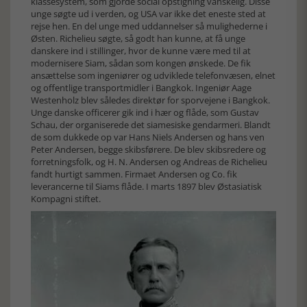
klassesystem, som gjorde social opstigning vanskelig. Disse
unge søgte ud i verden, og USA var ikke det eneste sted at
rejse hen. En del unge med uddannelser så mulighederne i
Østen. Richelieu søgte, så godt han kunne, at få unge
danskere ind i stillinger, hvor de kunne være med til at
modernisere Siam, sådan som kongen ønskede. De fik
ansættelse som ingeniører og udviklede telefonvæsen, elnet
og offentlige transportmidler i Bangkok. Ingeniør Aage
Westenholz blev således direktør for sporvejene i Bangkok.
Unge danske officerer gik ind i hær og flåde, som Gustav
Schau, der organiserede det siamesiske gendarmeri. Blandt
de som dukkede op var Hans Niels Andersen og hans ven
Peter Andersen, begge skibsførere. De blev skibsredere og
forretningsfolk, og H. N. Andersen og Andreas de Richelieu
fandt hurtigt sammen. Firmaet Andersen og Co. fik
leverancerne til Siams flåde. I marts 1897 blev Østasiatisk
Kompagni stiftet.