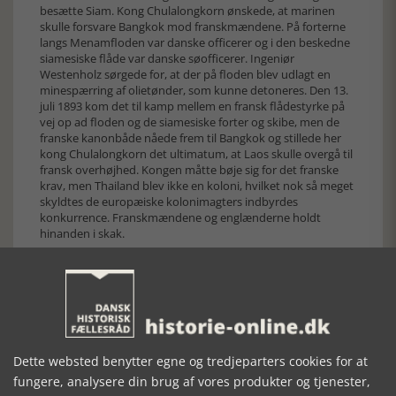
besætte Siam. Kong Chulalongkorn ønskede, at marinen
skulle forsvare Bangkok mod franskmændene. På forterne
langs Menamfloden var danske officerer og i den beskedne
siamesiske flåde var danske søofficerer. Ingeniør
Westenholz sørgede for, at der på floden blev udlagt en
minespærring af olietønder, som kunne detoneres. Den 13.
juli 1893 kom det til kamp mellem en fransk flådestyrke på
vej op ad floden og de siamesiske forter og skibe, men de
franske kanonbåde nåede frem til Bangkok og stillede her
kong Chulalongkorn det ultimatum, at Laos skulle overgå til
fransk overhøjhed. Kongen måtte bøje sig for det franske
krav, men Thailand blev ikke en koloni, hvilket nok så meget
skyldtes de europæiske kolonimagters indbyrdes
konkurrence. Franskmændene og englænderne holdt
hinanden i skak.
En af de danske søofficerer, som mest aktivt deltog i
kampen på Menam floden var Walther Christmas, og han
kritiserede forholdene i den siamesiske flåde, anførte at
fartøjer og mandskab var i ringe forfatning og ikke egnet til
kamp. Hans kritik kom frem i de danske aviser, og den
oprørte såvel Richelieu som H. N. Andersen. Den første følte
sin ære krænket og den anden, at kritikken truede hans
Dette websted benytter egne og tredjeparters cookies for at
forretninger og forbindelsen til kongen. Christmas fik sin
fungere, analysere din brug af vores produkter og tjenester,
afsked i Siam, og da han kom tilbage til Danmark fortsatte