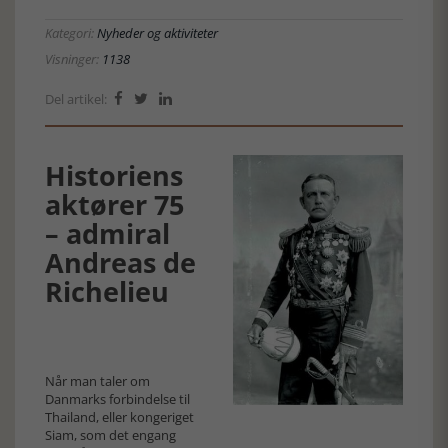
Kategori:
Nyheder og aktiviteter
Visninger:
1138
Del artikel:



Historiens
aktører 75
– admiral
Andreas de
Richelieu
Når man taler om
Danmarks forbindelse til
Thailand, eller kongeriget
Siam, som det engang