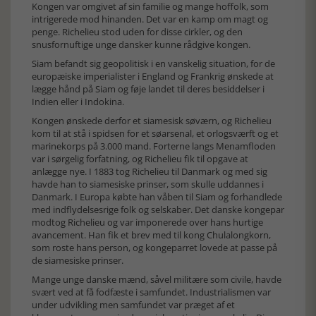
Kongen var omgivet af sin familie og mange hoffolk, som
intrigerede mod hinanden. Det var en kamp om magt og
penge. Richelieu stod uden for disse cirkler, og den
snusfornuftige unge dansker kunne rådgive kongen.
Siam befandt sig geopolitisk i en vanskelig situation, for de
europæiske imperialister i England og Frankrig ønskede at
lægge hånd på Siam og føje landet til deres besiddelser i
Indien eller i Indokina.
Kongen ønskede derfor et siamesisk søværn, og Richelieu
kom til at stå i spidsen for et søarsenal, et orlogsværft og et
marinekorps på 3.000 mand. Forterne langs Menamfloden
var i sørgelig forfatning, og Richelieu fik til opgave at
anlægge nye. I 1883 tog Richelieu til Danmark og med sig
havde han to siamesiske prinser, som skulle uddannes i
Danmark. I Europa købte han våben til Siam og forhandlede
med indflydelsesrige folk og selskaber. Det danske kongepar
modtog Richelieu og var imponerede over hans hurtige
avancement. Han fik et brev med til kong Chulalongkorn,
som roste hans person, og kongeparret lovede at passe på
de siamesiske prinser.
Mange unge danske mænd, såvel militære som civile, havde
svært ved at få fodfæste i samfundet. Industrialismen var
under udvikling men samfundet var præget af et