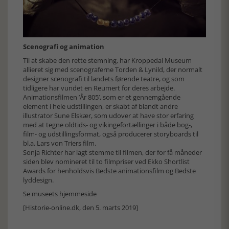
Scenografi og animation
Til at skabe den rette stemning, har Kroppedal Museum
allieret sig med scenograferne Torden & Lynild, der normalt
designer scenografi til landets førende teatre, og som
tidligere har vundet en Reumert for deres arbejde.
Animationsfilmen ’År 805’, som er et gennemgående
element i hele udstillingen, er skabt af blandt andre
illustrator Sune Elskær, som udover at have stor erfaring
med at tegne oldtids- og vikingefortællinger i både bog-,
film- og udstillingsformat, også producerer storyboards til
bl.a. Lars von Triers film.
Sonja Richter har lagt stemme til filmen, der for få måneder
siden blev nomineret til to filmpriser ved Ekko Shortlist
Awards for henholdsvis Bedste animationsfilm og Bedste
lyddesign.
Se museets hjemmeside
[Historie-online.dk, den 5. marts 2019]