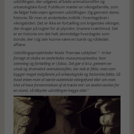
udstillingen, der udgøres af både animationsfilm og
arkæologiske fund: Publikum møder en vikingefamilie, som
de følger hele vejen igennem udstillingen. Og gennem deres
historie, får man et anderledes indblik i hverdagslivet i
vikingetiden. Det er ikke en fortælling om krigeriske vikinger,
der drager på togter for at plyndre. Snarere tværtimod. Det
er en historie om det helt almindelige hverdagsliv som
bonde, der i sig selv kunne være en barsk og nådesløs
affære.
Udstillingsprojektleder Mads Thernøe uddyber: ”
- Vi har
forsøgt at skabe en anderledes museumsoplevelse, hvor
stemning og fortælling er i fokus. Det gør vi bl.a. gennem en
smuk og dramatisk animationsfilm, der nok er fiktiv, men
som
bygger meget indgående på arkæologiske og historiske fakta. Så
hvad enten man vil nørde autentiske vikingefund
eller om man
blot vil have fornemmelsen af at træde ind i en anden verden for
en stund, så tilbyder udstillingen
begge dele.”