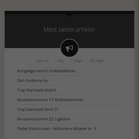
Mest læste artikler

Lige nu
I dag
7 dage
28 dage
Kongelige mord i middelalderen
Den moderne by
Trap Danmark bind 9
Museumsnumre 17: Malkeskammel
Trap Danmark bind 27
Museumsnumre 23: Ligkister
Peder Rasmussen - Historiens Aktører nr. 3