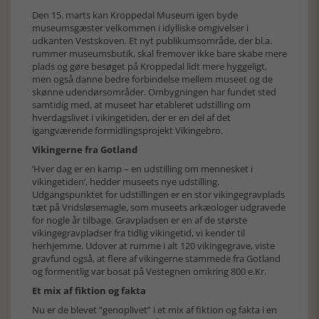
Den 15. marts kan Kroppedal Museum igen byde
museumsgæster velkommen i idylliske omgivelser i
udkanten Vestskoven. Et nyt publikumsområde, der bl.a.
rummer museumsbutik, skal fremover ikke bare skabe mere
plads og gøre besøget på Kroppedal lidt mere hyggeligt,
men også danne bedre forbindelse mellem museet og de
skønne udendørsområder. Ombygningen har fundet sted
samtidig med, at museet har etableret udstilling om
hverdagslivet i vikingetiden, der er en del af det
igangværende formidlingsprojekt Vikingebro.
Vikingerne fra Gotland
’Hver dag er en kamp – en udstilling om mennesket i
vikingetiden’, hedder museets nye udstilling.
Udgangspunktet for udstillingen er en stor vikingegravplads
tæt på Vridsløsemagle, som museets arkæologer udgravede
for nogle år tilbage. Gravpladsen er en af de største
vikingegravpladser fra tidlig vikingetid, vi kender til
herhjemme. Udover at rumme i alt 120 vikingegrave, viste
gravfund også, at flere af vikingerne stammede fra Gotland
og formentlig var bosat på Vestegnen omkring 800 e.Kr.
Et mix af fiktion og fakta
Nu er de blevet ”genoplivet” i et mix af fiktion og fakta i en