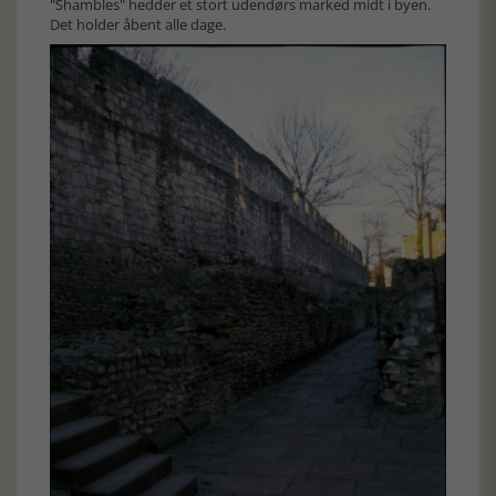
"Shambles" hedder et stort udendørs marked midt i byen.
Det holder åbent alle dage.