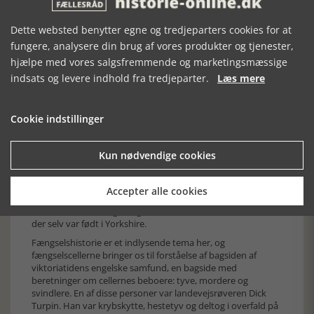
Dette websted benytter egne og tredjeparters cookies for at
fungere, analysere din brug af vores produkter og tjenester,
hjælpe med vores salgsfremmende og marketingsmæssige
indsats og levere indhold fra tredjeparter.
Læs mere
Kirk Street, som den er gengivet i bymuseet, visityork.
Cookie indstillinger
Museet dækker 400 år af byens historie, fra ca. år 1600 frem
til de swingende 1960-ere. Søstermuseet Yorkshire Museum
tager sig af den ældre historie. Et dramatisk kapitel af byens
Kun nødvendige cookies
historie er den engelske borgerkrig. York tog kongens parti i
opgøret med parlamentet i London. I 1642 gjorde kong
Charles den til sit hovedkvarter. Efter den kongelige hærs
Accepter alle cookies
nederlag blev York belejret og indtaget i 1644. Parlamentets
hærfører under borgerkrigen i Yorkshire var Lord Fairfax,
der selv var født i Yorkshire.
Fængselshistorie er et indlysende tema her, og
fængselscellerne bringer os til forståelse af bagsiden af
viktoriatidens engelske samfund, en bagside med
beretninger om cellernes beboere: tyve, mordere og
svindlere. En af disse personer var landevejsrøveren Dick
Turpin. Han var krybskytte, hestetyv og deltog i overfald på