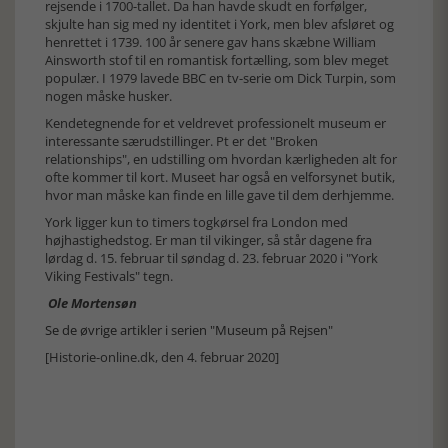
rejsende i 1700-tallet. Da han havde skudt en forfølger,
skjulte han sig med ny identitet i York, men blev afsløret og
henrettet i 1739. 100 år senere gav hans skæbne William
Ainsworth stof til en romantisk fortælling, som blev meget
populær. I 1979 lavede BBC en tv-serie om Dick Turpin, som
nogen måske husker.
Kendetegnende for et veldrevet professionelt museum er
interessante særudstillinger. Pt er det "Broken
relationships", en udstilling om hvordan kærligheden alt for
ofte kommer til kort. Museet har også en velforsynet butik,
hvor man måske kan finde en lille gave til dem derhjemme.
York ligger kun to timers togkørsel fra London med
højhastighedstog. Er man til vikinger, så står dagene fra
lørdag d. 15. februar til søndag d. 23. februar 2020 i "York
Viking Festivals" tegn.
Ole Mortensøn
Se de øvrige artikler i serien "Museum på Rejsen"
[Historie-online.dk, den 4. februar 2020]