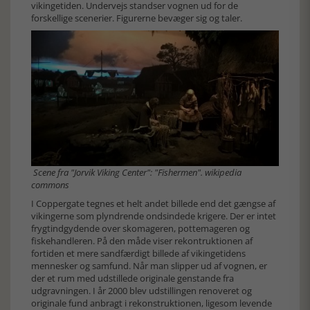
vikingetiden. Undervejs standser vognen ud for de
forskellige scenerier. Figurerne bevæger sig og taler.
Scene fra "Jorvik Viking Center": "Fishermen". wikipedia
commons
I Coppergate tegnes et helt andet billede end det gængse af
vikingerne som plyndrende ondsindede krigere. Der er intet
frygtindgydende over skomageren, pottemageren og
fiskehandleren. På den måde viser rekontruktionen af
fortiden et mere sandfærdigt billede af vikingetidens
mennesker og samfund. Når man slipper ud af vognen, er
der et rum med udstillede originale genstande fra
udgravningen. I år 2000 blev udstillingen renoveret og
originale fund anbragt i rekonstruktionen, ligesom levende