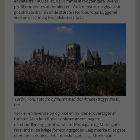
enkelte fra 1400-tallet, og vrimmel af fodgængere. Byens
profil domineres af domkirken, York minster, en gigantisk
gotisk katedral, en af de største i Nordeuropa. Byggeriet
startede i 1230 og blev afsluttet i 1472.
Forår i York. Foto fra bymuren med domkirken i baggrunden.
om
York er en levende by og ikke en by, der er overtaget af
turister. Man kan finde isenkræmmere, bagere,
ostehandlere og grønthandlere. Monkgate og Micklegate
fører ind til de livlige forretningsgader. Læg mærke til at gate
er en omskrivning af det danske gade, e.g. Munkegade.