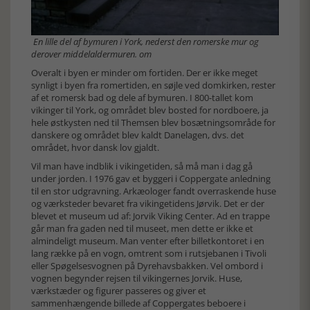
En lille del af bymuren i York, nederst den romerske mur og
derover middelaldermuren. om
Overalt i byen er minder om fortiden. Der er ikke meget
synligt i byen fra romertiden, en søjle ved domkirken, rester
af et romersk bad og dele af bymuren. I 800-tallet kom
vikinger til York, og området blev bosted for nordboere, ja
hele østkysten ned til Themsen blev bosætningsområde for
danskere og området blev kaldt Danelagen, dvs. det
området, hvor dansk lov gjaldt.
Vil man have indblik i vikingetiden, så må man i dag gå
under jorden. I 1976 gav et byggeri i Coppergate anledning
til en stor udgravning. Arkæologer fandt overraskende huse
og værksteder bevaret fra vikingetidens Jørvik. Det er der
blevet et museum ud af: Jorvik Viking Center. Ad en trappe
går man fra gaden ned til museet, men dette er ikke et
almindeligt museum. Man venter efter billetkontoret i en
lang række på en vogn, omtrent som i rutsjebanen i Tivoli
eller Spøgelsesvognen på Dyrehavsbakken. Vel ombord i
vognen begynder rejsen til vikingernes Jorvik. Huse,
værkstæder og figurer passeres og giver et
sammenhængende billede af Coppergates beboere i