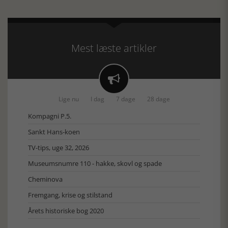
Mest læste artikler

Lige nu
I dag
7 dage
28 dage
Kompagni P.5.
Sankt Hans-koen
TV-tips, uge 32, 2026
Museumsnumre 110 - hakke, skovl og spade
Cheminova
Fremgang, krise og stilstand
Årets historiske bog 2020