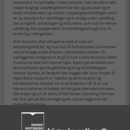
mennesker nu optræder i visse scenerier. Den utraditionelle,
meget livagtige udstillingsform har vist sig populær og er
elsket af både børn og voksne. Coppergateudstillingen satte
en ny standard for udstillinger og er stadig under udvikling.
Det er fagfolk, arkæologer og historikere, som står for denne
udvikling, ikke pengemænd. Entréindtægterne går bl.a. til
forskning i vikingetiden.
York fortsatte efter vikingerne med at være en
betydningsfuld by, og man kan få fortsættelsen på historien
ved at besøge andre af byens udmærkede museer. En
nærliggende mulighed er at gå til York Castle Museum. Dette
museum er ikke som navnet siger, byens gamle kastel men
derimod byens gamle gældsfængsel og kvindefængsel.
Navnet skyldes, at fængslet blev bygget dér, hvor borgen lå.
Også dette museum er i sjælden grad innovativt og
banebrydende. Museet var et af de første i UK til at vise
rekonstruktioner af miljøer, en hel gade blev rekonstrueret.
Det drejer sig om et afsnit af Kirk Street i dronning Victorias
tid. Man går ad den brolagte gade og kan kigge ind i de
forskellige butikker.