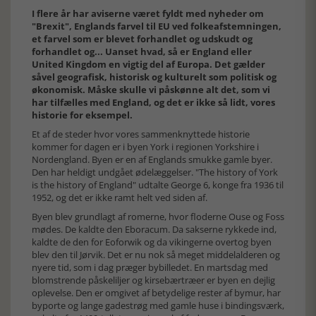
I flere år har aviserne været fyldt med nyheder om
"Brexit", Englands farvel til EU ved folkeafstemningen,
et farvel som er blevet forhandlet og udskudt og
forhandlet og... Uanset hvad, så er England eller
United Kingdom en vigtig del af Europa. Det gælder
såvel geografisk, historisk og kulturelt som politisk og
økonomisk. Måske skulle vi påskønne alt det, som vi
har tilfælles med England, og det er ikke så lidt, vores
historie for eksempel.
Et af de steder hvor vores sammenknyttede historie
kommer for dagen er i byen York i regionen Yorkshire i
Nordengland. Byen er en af Englands smukke gamle byer.
Den har heldigt undgået ødelæggelser. "The history of York
is the history of England" udtalte George 6, konge fra 1936 til
1952, og det er ikke ramt helt ved siden af.
Byen blev grundlagt af romerne, hvor floderne Ouse og Foss
mødes. De kaldte den Eboracum. Da sakserne rykkede ind,
kaldte de den for Eoforwik og da vikingerne overtog byen
blev den til Jørvik. Det er nu nok så meget middelalderen og
nyere tid, som i dag præger bybilledet. En martsdag med
blomstrende påskeliljer og kirsebærtræer er byen en dejlig
oplevelse. Den er omgivet af betydelige rester af bymur, har
byporte og lange gadestrøg med gamle huse i bindingsværk,