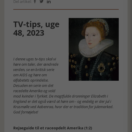
Del artikel:



TV-tips, uge
48, 2023
I denne uges tv-tips skal vi
høre om taler, der ændrede
verden, se en britisk serie
om AIDS og høre om
alfabetets oprindelse.
Desuden en serie om det
racedelte Amerika og vold
mod kvinder i Tyrkiet. De magtfulde dronninger Elizabeth i
England er det også værd at høre om - og endelig er der jul i
Krusmølle ved Aabenraa, hvor der er tradition for julemarked.
God fornøjelse!
Rejseguide til et raceopdelt Amerika (1:2)