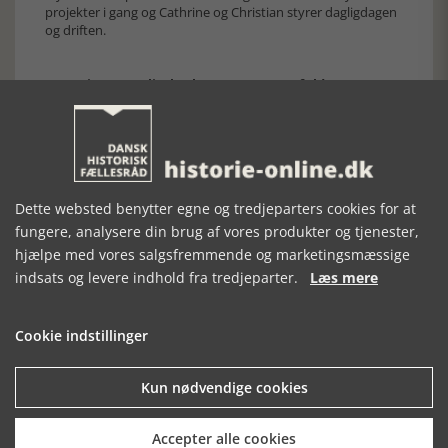
projekter i gang og Cathrine og Christian styrer dagligdagen
og driften.
Dronningerne Elizabeth I og II: De magtfulde
DR2, 5. december, kl. 23:25
Britisk dokumentarserie fra 2021. (Elizabeth I and II: The
Golden Queens) Elizabeth den Første og Anden kom begge
fra et liv i skyggen. Men helt uventede begivenheder
ændrede alt for dem. Her ser vi nærmere på de mange
Dette websted benytter egne og tredjeparters cookies for at
lighedspunkter mellem de to dronninger - der begge har
overvundet tragedier og modgang og sikret sig en plads i
fungere, analysere din brug af vores produkter og tjenester,
historien som to af Storbritanniens længst siddende og
hjælpe med vores salgsfremmende og marketingsmæssige
dygtigste monarker.
indsats og levere indhold fra tredjeparter.
Læs mere
[Historie-online.dk, den 28. november 2023]
Cookie indstillinger
Kun nødvendige cookies
Accepter alle cookies
Forrige artikel