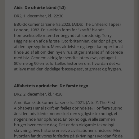
Aids: De uhørte bånd (1:3)
DR2, 1. december, kl. 22:30
BBC-dokumentarserie fra 2023. (AIDS: The Unheard Tapes)
London, 1982. En sjælden form for "kræft" blandt
homoseksuelle mænd er begyndt at sprede sig. Terry
Higgins er en af de første i Storbritannien, der dør på grund
af den nye sygdom. Mens aktivister og læger kæmper for at
finde ud af alt om den nye virus, stiger antallet af inficerede
med hiv. Gennem aldrig før sendte interviews, optaget i
80'erne og 90'erne, fortælles historien om, hvordan det var
at leve med den dødelige 'bøsse-pest', stigmaet og frygten.
Alfabetets oprindelse: De første tegn
DR2, 2. december, kl. 14:30
Amerikansk dokumentarserie fra 2021. (A to Z: The First
Alphabet) Har al skrift en fælles oprindelse? For flere tusind
år siden udviklede mennesket den vigtigste teknologi, vi
nogensinde har opfundet. En teknologi, vi alle sammen
bruger hver eneste dag. Det er den oldgamle teknologi
skrivning, hvis historie er selve civilisationens historie. Men
hvordan fandt vores forfædre på skrivning? Hvordan fik de