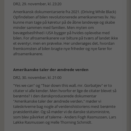
DR2, 29. november, kl. 23:20
Amerikansk dokumentarserie fra 2021. (Driving While Black)
Opfindelsen af bilen revolutionerede amerikanernes liv. Nu
kunne man tage på køretur på de åbne landeveje og skabe
minder sammen med familien. Men myten om
bevægelsesfrihed i USA bygger på hvides oplevelse med
bilen. For afroamerikanere var bilture på tværs af landet ikke
et eventyr, men en prøvelse. Her undersøges det, hvordan
fremkomsten af bilen bragte nye friheder og nye farer for
afroamerikanere.
Amerikanske taler der ændrede verden
DR2, 30. november, kl. 21:00
"Yes we can" og "Tear down this wall, mr. Gorbatjev" er to
citater vi alle kender. Men hvorfor er lige de citater blevet så
berømte? I den danskproducerede dokumentar
"Amerikanske taler der ændrede verden," møder vi
taleskriverne bag nogle af verdenshistoriens mest berømte
præsidenttaler. Og så møder vi de danske statsministre,
som blev påvirket af talerne - Anders Fogh Rasmussen, Lars
Løkke Rasmussen og Helle Thorning Schmidt.