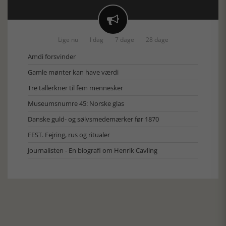

Lige nu
I dag
7 dage
28 dage
Amdi forsvinder
Gamle mønter kan have værdi
Tre tallerkner til fem mennesker
Museumsnumre 45: Norske glas
Danske guld- og sølvsmedemærker før 1870
FEST. Fejring, rus og ritualer
Journalisten - En biografi om Henrik Cavling