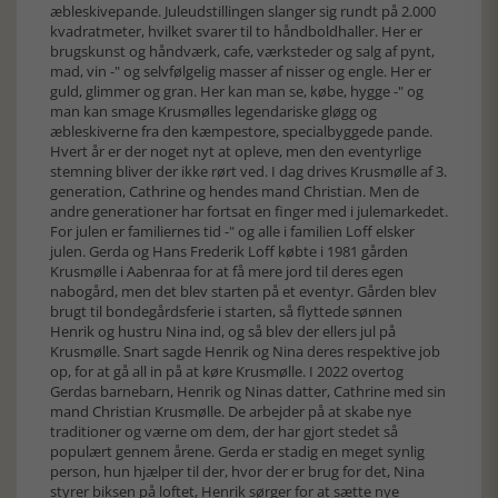
æbleskivepande. Juleudstillingen slanger sig rundt på 2.000
kvadratmeter, hvilket svarer til to håndboldhaller. Her er
brugskunst og håndværk, cafe, værksteder og salg af pynt,
mad, vin -" og selvfølgelig masser af nisser og engle. Her er
guld, glimmer og gran. Her kan man se, købe, hygge -" og
man kan smage Krusmølles legendariske gløgg og
æbleskiverne fra den kæmpestore, specialbyggede pande.
Hvert år er der noget nyt at opleve, men den eventyrlige
stemning bliver der ikke rørt ved. I dag drives Krusmølle af 3.
generation, Cathrine og hendes mand Christian. Men de
andre generationer har fortsat en finger med i julemarkedet.
For julen er familiernes tid -" og alle i familien Loff elsker
julen. Gerda og Hans Frederik Loff købte i 1981 gården
Krusmølle i Aabenraa for at få mere jord til deres egen
nabogård, men det blev starten på et eventyr. Gården blev
brugt til bondegårdsferie i starten, så flyttede sønnen
Henrik og hustru Nina ind, og så blev der ellers jul på
Krusmølle. Snart sagde Henrik og Nina deres respektive job
op, for at gå all in på at køre Krusmølle. I 2022 overtog
Gerdas barnebarn, Henrik og Ninas datter, Cathrine med sin
mand Christian Krusmølle. De arbejder på at skabe nye
traditioner og værne om dem, der har gjort stedet så
populært gennem årene. Gerda er stadig en meget synlig
person, hun hjælper til der, hvor der er brug for det, Nina
styrer biksen på loftet, Henrik sørger for at sætte nye