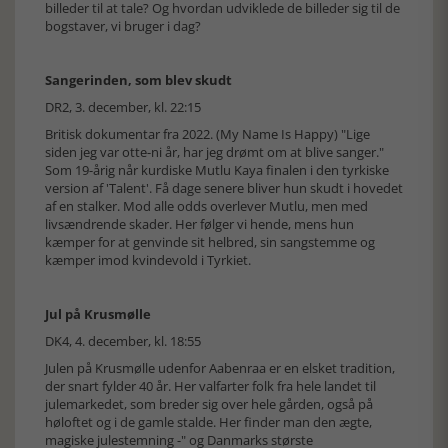
billeder til at tale? Og hvordan udviklede de billeder sig til de
bogstaver, vi bruger i dag?
Sangerinden, som blev skudt
DR2, 3. december, kl. 22:15
Britisk dokumentar fra 2022. (My Name Is Happy) "Lige
siden jeg var otte-ni år, har jeg drømt om at blive sanger."
Som 19-årig når kurdiske Mutlu Kaya finalen i den tyrkiske
version af 'Talent'. Få dage senere bliver hun skudt i hovedet
af en stalker. Mod alle odds overlever Mutlu, men med
livsændrende skader. Her følger vi hende, mens hun
kæmper for at genvinde sit helbred, sin sangstemme og
kæmper imod kvindevold i Tyrkiet.
Jul på Krusmølle
DK4, 4. december, kl. 18:55
Julen på Krusmølle udenfor Aabenraa er en elsket tradition,
der snart fylder 40 år. Her valfarter folk fra hele landet til
julemarkedet, som breder sig over hele gården, også på
høloftet og i de gamle stalde. Her finder man den ægte,
magiske julestemning -" og Danmarks største