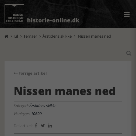
Jul
Temaer
Årstidens skikke
Nissen manes ned





Forrige artikel
Nissen manes ned
Kategori:
Årstidens skikke
Visninger:
10600
Del artikel:


