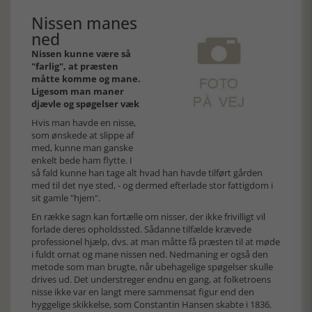
Nissen manes
ned
Nissen kunne være så
"farlig", at præsten
måtte komme og mane.
Ligesom man maner
djævle og spøgelser væk
Hvis man havde en nisse,
som ønskede at slippe af
med, kunne man ganske
enkelt bede ham flytte. I
så fald kunne han tage alt hvad han havde tilført gården
med til det nye sted, - og dermed efterlade stor fattigdom i
sit gamle "hjem".
En række sagn kan fortælle om nisser, der ikke frivilligt vil
forlade deres opholdssted. Sådanne tilfælde krævede
professionel hjælp, dvs. at man måtte få præsten til at møde
i fuldt ornat og mane nissen ned. Nedmaning er også den
metode som man brugte, når ubehagelige spøgelser skulle
drives ud. Det understreger endnu en gang, at folketroens
nisse ikke var en langt mere sammensat figur end den
hyggelige skikkelse, som Constantin Hansen skabte i 1836.