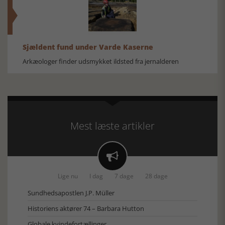
Sjældent fund under Varde Kaserne
Arkæologer finder udsmykket ildsted fra jernalderen
Mest læste artikler

Lige nu
I dag
7 dage
28 dage
Sundhedsapostlen J.P. Müller
Historiens aktører 74 – Barbara Hutton
Globale kvindefortællinger