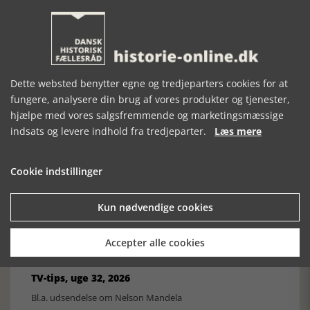
Historisk festival i Faaborg
FOBURGH Faaborg Internationale Historie Festival 2026 30.
oktober - 1. november 2026
Dette websted benytter egne og tredjeparters cookies for at
fungere, analysere din brug af vores produkter og tjenester,
hjælpe med vores salgsfremmende og marketingsmæssige
indsats og levere indhold fra tredjeparter.
Læs mere
Historiens Aktører 79 - John Reed
Ole Mortensøn fortæller om den amerikanske journalist
Cookie indstillinger
Kun nødvendige cookies
Accepter alle cookies
TV-tips, uge 32, 2026
Bl.a. udsendelse om Nelson Mandela