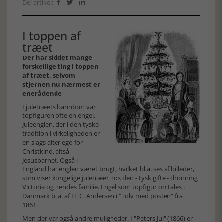
Del artikel:



I toppen af
træet
Der har siddet mange
forskellige ting i toppen
af træet, selvom
stjernen nu nærmest er
enerådende
I juletræets barndom var
topfiguren ofte en engel,
Juleenglen, der i den tyske
tradition i virkeligheden er
en slags alter ego for
Christkind, altså
Jesusbarnet. Også i
England har englen været brugt, hvilket bl.a. ses af billeder,
som viser kongelige juletræer hos den - tysk gifte - dronning
Victoria og hendes familie. Engel som topfigur omtales i
Danmark bl.a. af H. C. Andersen i "Tolv med posten" fra
1861.
Men der var også andre muligheder. I "Peters Jul" (1866) er