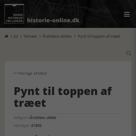
Jul
Temaer
Årstidens skikke
Pynt til toppen af træet





Forrige artikel
Pynt til toppen af
træet
Kategori:
Årstidens skikke
Visninger:
41806