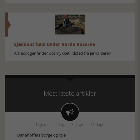
Sjældent fund under Varde Kaserne
Arkæologer finder udsmykket ildsted fra jernalderen
Mest læste artikler

Lige nu
I dag
7 dage
28 dage
Danehoffets borge og byer