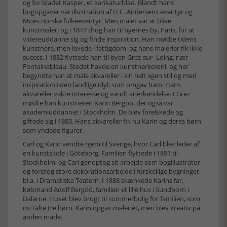
og for bladet Kasper, et karikaturblad. Blandt hans
bogopgaver var illustration af H.C. Andersens eventyr og
Moes norske folkeeventyr. Men målet var at blive
kunstmaler, og i 1877 drog han til byernes by, Paris, for at
videreuddanne sig og finde inspiration. Han mødte tidens
kunstnere, men levede i fattigdom, og hans malerier fik ikke
succes. I 1882 flyttede han til byen Grez-sur- Loing, nær
Fontainebleau. Stedet havde en kunstnerkoloni, og her
begyndte han at male akvareller i sin helt egen stil og med
inspiration i den landlige idyl, som omgav ham. Hans
akvareller vakte interesse og vandt anerkendelse. I Grez
mødte han kunstneren Karin Bergöö, der også var
akademiuddannet i Stockholm. De blev forelskede og
giftede sig i 1883. Hans akvareller fik nu Karin og deres børn
som yndede figurer.
Carl og Karin vendte hjem til Sverige, hvor Carl blev leder af
en kunstskole i Göteborg. Familien flyttede i 1891 til
Stockholm, og Carl genoptog sit arbejde som bogillustrator
og foretog store dekorationsarbejde i forskellige bygninger,
bl.a. i Dramatiska Teatern. I 1888 skænkede Karins far,
købmand Adolf Bergöö, familien et lille hus i Sundborn i
Dalarne. Huset blev brugt til sommerbolig for familien, som
nu talte tre børn. Karin opgav maleriet, men blev kreativ på
anden måde.