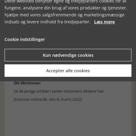
Dette websted benytter egne og tredjeparters cookies for at
en bagside, som Carl Larsson skriver om i sine erindringer.
Han befandt sig i en evig kamp for et anstændigt udkomme
fungere, analysere din brug af vores produkter og tjenester,
og kunstnerisk anerkendelse. Han udførte i 1915 et stort
hjælpe med vores salgsfremmende og marketingsmæssige
maleri til Nationalmuseet. Motivet var hedensk:
indsats og levere indhold fra tredjeparter.
Læs mere
Midsommerblot, og værket mødte så meget kritik, at det til
sidst blev afvist. Han malede det alligevel færdigt. Først
længe efter hans død fik det den plads, det var tiltænkt.
Cookie indstillinger
Afvisningen af hans værk var en slem skuffelse, og da han
desuden havde problemer med synet og ofte hovedpine var
hans senere år ingen let gang på jorden.
Kun nødvendige cookies
Han døde i 1919 i Sundborn af en hjerneblødning, og Karin
døde i 1928. Børnene valgte at beholde hjemmet, som på
den måde blev bevaret, og i dag er stedet Sveriges mest
Accepter alle cookies
besøgte kunstnerhjem og et nationalt klenodie.
Ole Mortensøn
Se de øvrige artikler i serien Historiens Aktører her
[Historie-online.dk, den 8. marts 2022]