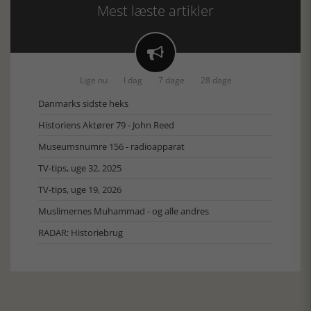
Mest læste artikler

Lige nu
I dag
7 dage
28 dage
Danmarks sidste heks
Historiens Aktører 79 - John Reed
Museumsnumre 156 - radioapparat
TV-tips, uge 32, 2025
TV-tips, uge 19, 2026
Muslimernes Muhammad - og alle andres
RADAR: Historiebrug