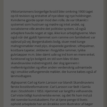
Viktorianismens borgerlige livsstil blev omkring 1900 taget
op til revision og erstattet af nye ideer og nye holdninger.
Kvinderne gjorde oprør mod den rolle, de var tiltænkt i
systemet som hustruer og mødre og intet andet, og
socialisterne ville ændre det politiske system, så også
arbejdere havde noget at sige, ikke kun arbejdsgiverne. Men
også når det gjaldt hjemmet som ramme om familielivet var
opbrud på vej. Borgerskabets bolig, stuer med tunge
mahognimøbler med plys, draperede gardiner, viftepalmer,
kostbare tapeter, skilderier i forgyldte rammer, tykke
gulvtæpper m.m. blev dømt ude og ind kom en mere enkel,
funktionel og lys boligstil, en stil som blev til den
skandinaviske indretningsstil, der slog igennem i
mellemkrigstiden og efter anden verdenskrig udmøntede
sig i smukke velfungerende møbler, der kunne købes også af
lønmodtagere.
Ægteparret Carl og Karin Larsson var blandt Skandinaviens
første livsstilsreformatorer. Carl Larsson var født i Gamla
stan i Stockholm i 1853. Hjemmet var langtfra velhavende.
Carl viste tidligt kunstneriske evner, og det fik ham ind på
det svenske kunstakademi. For at tjene penge til livets
ophold arbejdede han en årrække som illustrator af bøger