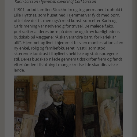
Karin Larsson i hjemmet, akvarel af Carl Larsson
I 1901 forlod familien Stockholm og tog permanent ophold i
Lilla Hyttnäs, som huset hed. Hjemmet var fyldt med børn,
otte blev det til, men også med kunst, som efter Karin og
Carls mening var nødvendig for trivsel. De malede f.eks.
portrætter af deres børn på dørene og skrev kærlighedens
budskab på væggene: "Älska varandra barn, för kärlek är
allt". Hjemmet og livet i hjemmet blev en manifestation af en
ny enkel, rolig og familiefokuseret livsstil, som stod i
skærende kontrast til bylivets hektiske og statusprægede
stil. Deres budskab nåede gennem tidsskrifter frem og fandt
efterhånden tilslutning i mange kredse i de skandinaviske
lande.