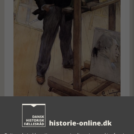
Selvportræt af Carl Larsson
Når man i dag ser Carl Larsons akvareller, så virker de stadig
vedkommende, poetiske og fyldt med skønhed. Han er en
mester i gengivelse af stemninger og mennesker.
Reproduktioner af hans billeder sælges verden rundt. Det er
billeder fra det gode liv. Men også idyllen i Sundborn havde