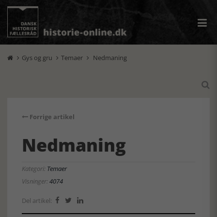
Gys og gru
Temaer
Nedmaning




Forrige artikel
Nedmaning
Kategori:
Temaer
Visninger:
4074
Del artikel:


