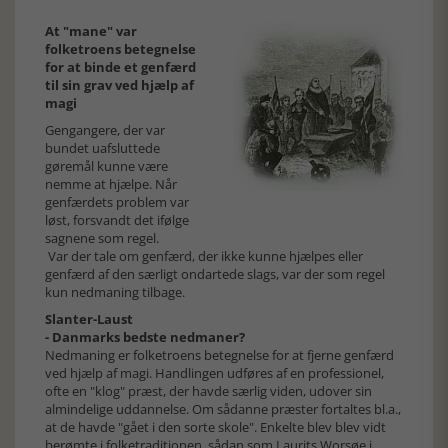
At "mane" var
folketroens betegnelse
for at binde et genfærd
til sin grav ved hjælp af
magi
Gengangere, der var
bundet uafsluttede
gøremål kunne være
nemme at hjælpe. Når
genfærdets problem var
løst, forsvandt det ifølge
sagnene som regel.
Var der tale om genfærd, der ikke kunne hjælpes eller
genfærd af den særligt ondartede slags, var der som regel
kun nedmaning tilbage.
Slanter-Laust
- Danmarks bedste nedmaner?
Nedmaning er folketroens betegnelse for at fjerne genfærd
ved hjælp af magi. Handlingen udføres af en professionel,
ofte en "klog" præst, der havde særlig viden, udover sin
almindelige uddannelse. Om sådanne præster fortaltes bl.a.,
at de havde "gået i den sorte skole". Enkelte blev blev vidt
berømte i folketraditionen, sådan som Laurits Worsøe i