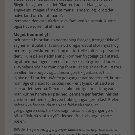
Blegind, i sagnene kaldet "Slanter-Laust". Han gav sig
angiveligt "meget af med at mane Fanden", og "drog det
halve land om for at mane".
Personer, der var "ufødte" dvs. født ved kejsersnit, kunne
også have evnen til at mane.
Meget hemmeligt!
helt præcis hvordan en nedmaning foregår, fremgår ikke af
sagnene. ritualet er tværtimod omgærdet af stor mystik og
hemmelighedskræmmeri, og det fortælles ofte, at personer
der vil lure på en nedmaning, kommer frygteligt galt afsted,
og at nedmaningen er ved at mislykkes på grund af lureren.
Tilsyneladende har man dog forestillet sig, at der blev læste i
en eller flere bøger, og at læsningen fik genfærdet til at
synke ned i jorden. Når en genganger var manet ned, kunne
man øge chancen for succes ved -rent fysisk - at sætte et
eller andet ovenpå. Den mest almindelige forestilling var, at
man kunne hamre en pæl ned igennem genfærdet, når det
var kommet ned, og derved holde gengangeren fast. Pælen
måtte kke fjernes, da man i så fald risikerede, at
gengangeren slap fri. Flere sagn fortæller, at gengangeren
råbte "Ryk, så skal a tryk´" dernedefra, hvis nogen rørte
pælen.
Billede: En genstridig genganger kunne manes af præsten, men
man mente også, at visse præster ved begravelsen kunne se, om