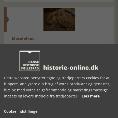
Mosefolket
Den største samling af moselig i verden på Museum
Silkeborg Hovedgården
Dette websted benytter egne og tredjeparters cookies for at
fungere, analysere din brug af vores produkter og tjenester,
hjælpe med vores salgsfremmende og marketingsmæssige
indsats og levere indhold fra tredjeparter.
Læs mere
Historisk festival i Faaborg
FOBURGH Faaborg Internationale Historie Festival 2026 30.
oktober - 1. november 2026
Cookie indstillinger