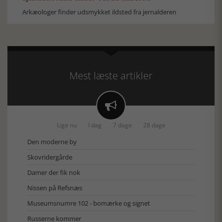
Arkæologer finder udsmykket ildsted fra jernalderen
Mest læste artikler

Lige nu
I dag
7 dage
28 dage
Den moderne by
Skovridergårde
Damer der fik nok
Nissen på Refsnæs
Museumsnumre 102 - bomærke og signet
Russerne kommer