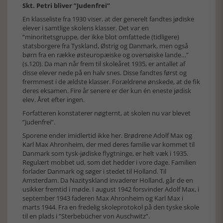
Skt. Petri bliver ”Judenfrei”
En klasseliste fra 1930 viser, at der generelt fandtes jødiske
elever i samtlige skolens klasser. Det var en
”minoritetsgruppe, der ikke blot omfattede (tidligere)
statsborgere fra Tyskland, Østrig og Danmark, men også
børn fra en række østeuropæiske og oversøiske lande…”
(s.120). Da man når frem til skoleåret 1935, er antallet af
disse elever nede på en halv snes. Disse fandtes først og
frermmest i de ældste klasser. Forældrene ønskede, at de fik
deres eksamen. Fire år senere er der kun én eneste jødisk
elev. Året efter ingen.
Forfatteren konstaterer nøgternt, at skolen nu var blevet
”Judenfrei”.
Sporene ender imidlertid ikke her. Brødrene Adolf Max og
Karl Max Ahronheim, der med deres familie var kommet til
Danmark som tysk-jødiske flygtninge, er helt væk i 1935.
Regulært mobbet ud, som det hedder i vore dage. Familien
forlader Danmark og søger i stedet til Holland. Til
Amsterdam. Da Nazityskland invaderer Holland, går de en
usikker fremtid i møde. I august 1942 forsvinder Adolf Max, i
september 1943 faderen Max Ahronheim og Karl Max i
marts 1944. Fra en fredelig skoleprotokol på den tyske skole
til en plads i ”Sterbebücher von Auschwitz”.