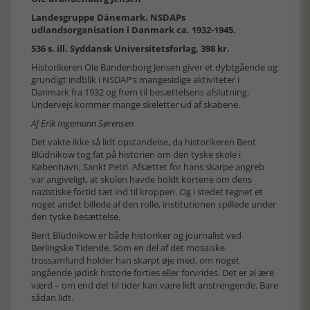
Landesgruppe Dänemark. NSDAPs
udlandsorganisation i Danmark ca. 1932-1945.
536 s. ill. Syddansk Universitetsforlag, 398 kr.
Historikeren Ole Bandenborg Jensen giver et dybtgående og
grundigt indblik i NSDAP’s mangesidige aktiviteter i
Danmark fra 1932 og frem til besættelsens afslutning.
Undervejs kommer mange skeletter ud af skabene.
Af Erik Ingemann Sørensen
Det vakte ikke så lidt opstandelse, da historikeren Bent
Blüdnikow tog fat på historien om den tyske skole i
København, Sankt Petri. Afsættet for hans skarpe angreb
var angiveligt, at skolen havde holdt kortene om dens
nazistiske fortid tæt ind til kroppen. Og i stedet tegnet et
noget andet billede af den rolle, institutionen spillede under
den tyske besættelse.
Bent Blüdnikow er både historiker og journalist ved
Berlingske Tidende. Som en del af det mosaiske
trossamfund holder han skarpt øje med, om noget
angående jødisk historie forties eller forvrides. Det er al ære
værd – om end det til tider kan være lidt anstrengende. Bare
sådan lidt.