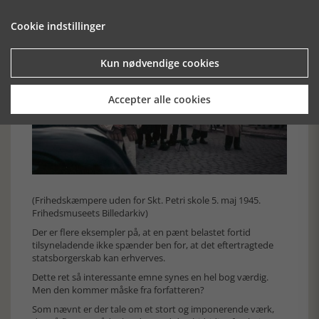
Cookie indstillinger
Kun nødvendige cookies
Accepter alle cookies
(Frihedskæmpere uden for Skt. Petri skole 5. maj 1945.
Frihedsmuseets Billedarkiv)
Der er flere eksempler på, at en pænt belastet fortid
tilsyneladende ikke spænder ben for, at det eftertragtede
statsborgerskab kan erhverves.
Dette ret så interessante emne synes en hel bog værdig.
Men den kommer måske fra forfatteren?
Som nævnt er der tale om et stort og imponerende værk,