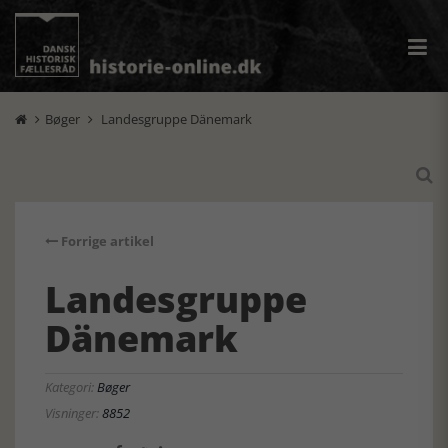
Bøger
Landesgruppe Dänemark



Forrige artikel
Landesgruppe
Dänemark
Kategori:
Bøger
Visninger:
8852