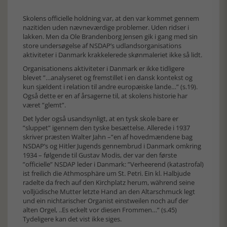
Skolens officielle holdning var, at den var kommet gennem
nazitiden uden nævneværdige problemer. Uden ridser i
lakken. Men da Ole Brandenborg Jensen gik i gang med sin
store undersøgelse af NSDAP’s udlandsorganisations
aktiviteter i Danmark krakkelerede skønmaleriet ikke så lidt.
Organisationens aktiviteter i Danmark er ikke tidligere
blevet ”…analyseret og fremstillet i en dansk kontekst og
kun sjældent i relation til andre europæiske lande…” (s.19).
Også dette er en af årsagerne til, at skolens historie har
været ”glemt”.
Det lyder også usandsynligt, at en tysk skole bare er
”sluppet” igennem den tyske besættelse. Allerede i 1937
skriver præsten Walter Jahn –”en af hovedmændene bag
NSDAP’s og Hitler Jugends gennembrud i Danmark omkring
1934 – følgende til Gustav Modis, der var den første
”officielle” NSDAP leder i Danmark: ”Verheerend (katastrofal)
ist freilich die Athmosphäre um St. Petri. Ein kl. Halbjude
radelte da frech auf den Kirchplatz herum, während seine
volljüdische Mutter letzte Hand an den Altarschmuck legt
und ein nichtarischer Organist einstweilen noch auf der
alten Orgel, ..Es eckelt vor diesen Frommen…” (s.45)
Tydeligere kan det vist ikke siges.