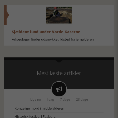
Sjældent fund under Varde Kaserne
Arkæologer finder udsmykket ildsted fra jernalderen
Mest læste artikler

Lige nu
I dag
7 dage
28 dage
Kongelige mord i middelalderen
Historisk festival i Faaborg