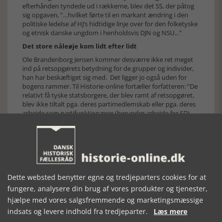
efterhånden tyndede ud i rækkerne, blev det SS, der påtog
sig opgaven, ”…hvilket førte til en markant ændring i den
politiske ledelse af HJ’s hidtidige linje over for den folketyske
og etnisk danske ungdom i henholdsvis DJN og NSU…”
Det store nåleøje kom lidt efter lidt
Ole Brandenborg Jensen kommer desværre ikke ret meget
ind på retsopgørets betydning for de grupper og individer,
han har beskæftiget sig med. Det ligger jo også uden for
bogens rammer. Til Historie-online fortæller forfatteren: ”De
relativt få tyske statsborgere, der blev ramt af retsopgøret,
blev ikke tiltalt pga. deres partimedlemskab eller pga. deres
arbejde som partifunktionærer (herunder arbejde for SD),
men derimod pga. "rigtige krigsforbrydelser".
Men mon der alligevel ikke er nogle, der blev hentet i de
noget hektisk befrielsesdøgn? Svarene kan givet findes i
modstandsbevægelsens arkiver rundt om i landet.
Det, der imidlertid overrasker, er lemfældigheden ved
erhvervelse af dansk statsborgerskab efter besættelsen. I
Dette websted benytter egne og tredjeparters cookies for at
årene 1945 – 1947 lød der et rungende nej, hvis ansøgeren
fungere, analysere din brug af vores produkter og tjenester,
havde en fortid i HJ eller på en tysk skole.
hjælpe med vores salgsfremmende og marketingsmæssige
Men herefter lukkede man i det mindste det ene øje – eller
indsats og levere indhold fra tredjeparter.
Læs mere
gjorde nåleøjet større og større.