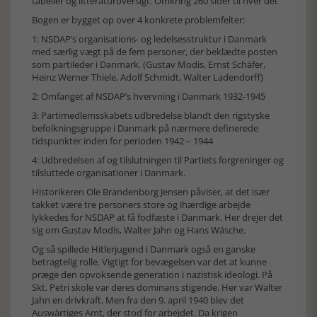
tabeller og litteraturoversigt. Omkring 260 sider til hver del.
Bogen er bygget op over 4 konkrete problemfelter:
1: NSDAP’s organisations- og ledelsesstruktur i Danmark
med særlig vægt på de fem personer, der beklædte posten
som partileder i Danmark. (Gustav Modis, Ernst Schäfer,
Heinz Werner Thiele, Adolf Schmidt, Walter Ladendorff)
2: Omfanget af NSDAP’s hvervning i Danmark 1932-1945
3: Partimedlemsskabets udbredelse blandt den rigstyske
befolkningsgruppe i Danmark på nærmere definerede
tidspunkter inden for perioden 1942 – 1944
4: Udbredelsen af og tilslutningen til Partiets forgreninger og
tilsluttede organisationer i Danmark.
Historikeren Ole Brandenborg Jensen påviser, at det især
takket være tre personers store og ihærdige arbejde
lykkedes for NSDAP at få fodfæste i Danmark. Her drejer det
sig om Gustav Modis, Walter Jahn og Hans Wäsche.
Og så spillede Hitlerjugend i Danmark også en ganske
betragtelig rolle. Vigtigt for bevægelsen var det at kunne
præge den opvoksende generation i nazistisk ideologi. På
Skt. Petri skole var deres dominans stigende. Her var Walter
Jahn en drivkraft. Men fra den 9. april 1940 blev det
Auswärtiges Amt, der stod for arbejdet. Da krigen