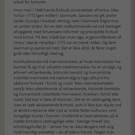
udsat for torturen.
Hvor man i 1548 havde forbudt anvendelsen af tortur, blev
tortur i 1772 igen indført i Danmark. Ganske vist gik andre
lande i Europa i modsat retning, men i Danmark fulgte man
en anden strøm, for en dels vedkommende vel nok betinget
af opgøret med Struensees reformer og principielle forbud
mod tortur. På den måde kan man sige, at genindførelsen af
tortur i dansk retspleje i 1772 var en trend i tiden. Og dem
skal man jo passe på med. Det er ikke altid, de fører noget
godt eller fornuftigt med sig.
Konkluderende må man konstatere, at hvad mennesker har
kunnet få sig til at udsætte medmennesker for er utroligt, og
ethvert rettænkende, historisk bevidst og humanistisk
indstillet menneske må nødvendigvis tage afstand fra
sådanne forhold, i fortid og nutid. Men menneskeheden
består ikke udelukkende af rettænkende, historisk bevidste
og humanistisk indstillede mennesker, hverken i fortid eller
nutid. Det kan vi lære af historien. Det er en ubehagelig lære,
men et reelt eksisterende forhold, som vi ikke kan skjule ved
at ændre vejnavne eller ved at smide fælles kulturarv som
kongelige buster i havnen. Imidlertid er bestræbelsen på at
hælde fortidens ubehagelige sider i George Orwell´ske
erindringshuller jo – skriver her en ikke længere helt ung
hvid mandlig anmelder – en af tidens trends. Følger man