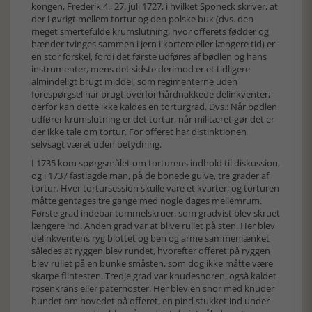
kongen, Frederik 4., 27. juli 1727, i hvilket Sponeck skriver, at
der i øvrigt mellem tortur og den polske buk (dvs. den
meget smertefulde krumslutning, hvor offerets fødder og
hænder tvinges sammen i jern i kortere eller længere tid) er
en stor forskel, fordi det første udføres af bødlen og hans
instrumenter, mens det sidste derimod er et tidligere
almindeligt brugt middel, som regimenterne uden
forespørgsel har brugt overfor hårdnakkede delinkventer;
derfor kan dette ikke kaldes en torturgrad. Dvs.: Når bødlen
udfører krumslutning er det tortur, når militæret gør det er
der ikke tale om tortur. For offeret har distinktionen
selvsagt været uden betydning.
I 1735 kom spørgsmålet om torturens indhold til diskussion,
og i 1737 fastlagde man, på de bonede gulve, tre grader af
tortur. Hver tortursession skulle vare et kvarter, og torturen
måtte gentages tre gange med nogle dages mellemrum.
Første grad indebar tommelskruer, som gradvist blev skruet
længere ind. Anden grad var at blive rullet på sten. Her blev
delinkventens ryg blottet og ben og arme sammenlænket
således at ryggen blev rundet, hvorefter offeret på ryggen
blev rullet på en bunke småsten, som dog ikke måtte være
skarpe flintesten. Tredje grad var knudesnoren, også kaldet
rosenkrans eller paternoster. Her blev en snor med knuder
bundet om hovedet på offeret, en pind stukket ind under