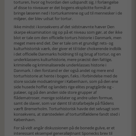
torturen, hvor og hvordan den udspandt sig. I forlængelse
af disse to niveauer er det bogens eksplicitte formål at
bringe læseren ned i torturkamrene og ud til mennesker i de
miljøer, der blev udsat for tortur.
Ikke mindst i konsekvens af det sidstnævnte hæver Den
skarpe eksamination sig op på et niveau som gør, at der ikke
blot er tale om den officielle torturs historie i Danmark, men
meget mere end det. Der er tale om et grundigt rets- og
kulturhistorisk værk, der giver et til tider chokerende indblik
i det officielle Danmarks holdning til og brug af tortur, og en
underklassens kulturhistorie, mere præcist den fattige,
kriminelle og kriminaliserede underklasses historie i
Danmark. I den forstand er der også andet og mere end
torturhistorie at hente i bogen, f.eks. i forbindelse med de
store sociale modsætninger i København, som på den ene
side husede hoffet og landets rige elites pragtgårde og -
palæer, og på den anden side store grupper af
flådematroser, menige soldater og andre uden formue,
samt de slaver, som var dømt til strafarbejde på flådens
værft Bremerholm. Torturhistorisk havde det selvsagt som
konsekvens, at størstedelen af torturtilfældene fandt sted i
København.
For så vidt angår diskussionen på de bonede gulve, er et
interessant eksempel generalløjtnant Sponecks brev til