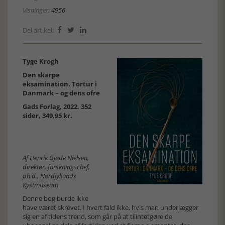
Visninger:
4956
Del artikel:



Tyge Krogh
Den skarpe
eksamination. Tortur i
Danmark – og dens ofre
Gads Forlag, 2022. 352
sider, 349,95 kr.
Af Henrik Gjøde Nielsen,
direktør, forskningschef,
ph.d., Nordjyllands
Kystmuseum
Denne bog burde ikke
have været skrevet. I hvert fald ikke, hvis man underlægger
sig en af tidens trend, som går på at tilintetgøre de