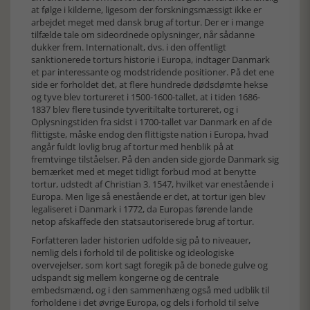
at følge i kilderne, ligesom der forskningsmæssigt ikke er
arbejdet meget med dansk brug af tortur. Der er i mange
tilfælde tale om sideordnede oplysninger, når sådanne
dukker frem. Internationalt, dvs. i den offentligt
sanktionerede torturs historie i Europa, indtager Danmark
et par interessante og modstridende positioner. På det ene
side er forholdet det, at flere hundrede dødsdømte hekse
og tyve blev tortureret i 1500-1600-tallet, at i tiden 1686-
1837 blev flere tusinde tyveritiltalte tortureret, og i
Oplysningstiden fra sidst i 1700-tallet var Danmark en af de
flittigste, måske endog den flittigste nation i Europa, hvad
angår fuldt lovlig brug af tortur med henblik på at
fremtvinge tilståelser. På den anden side gjorde Danmark sig
bemærket med et meget tidligt forbud mod at benytte
tortur, udstedt af Christian 3. 1547, hvilket var enestående i
Europa. Men lige så enestående er det, at tortur igen blev
legaliseret i Danmark i 1772, da Europas førende lande
netop afskaffede den statsautoriserede brug af tortur.
Forfatteren lader historien udfolde sig på to niveauer,
nemlig dels i forhold til de politiske og ideologiske
overvejelser, som kort sagt foregik på de bonede gulve og
udspandt sig mellem kongerne og de centrale
embedsmænd, og i den sammenhæng også med udblik til
forholdene i det øvrige Europa, og dels i forhold til selve