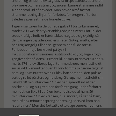
snoren, og pinden blev så gradvist drejet således, at snoren
blev mere og mere stram, og snoren kunne strammes indtil
øjnene stod ud af hovedet. Man havde altså fastsat
stramme retningslinjer for forløbet, for brugen af tortur.
Således sagen set fra de bonede gulve.
Tager vi så turen fra de bonede gulve til torturkammeret,
møder vi i 1741 den tyverianklagede Jens Peter Giørup, der
trods kraftige indicier hårdnakket nægtede sig skyldig, så
der var ingen vej udenom: Jens Peter Giørup måtte, efter
behørig kongelig tilladelse, gennem den fulde tortur.
Forløbet er nøje beskrevet på tysk i
Inkvisitionskommissionens justitsprotokol, og Tyge Krogh
gengiver det på dansk. Præcist kl. 52 minutter over 10 den 1.
marts 1741 blev Giørup lagt i tommelskruer, men fastholdt
sin uskyld. 7 minutter over 11 blev tommelskruerne taget af
ham, og 16 minutter over 11 blev han spændt i den polske
buk og rullet på sten, og nu skreg Giørup, men fastholdt sin
uskyld. 30 minutter over 11 blev han spændt ud af den
polske buk, og nu græd han for første gang under forhøret,
men det var ikke til at få en bekendelse ud af ham. 59
minutter over 11 blev kransen, dvs. snoren, så sat på ham,
men efter 4 minutter sprang snoren, og ”derved kom han
løs af pinen.” Men det fortsatte otte dage senere, hvor Jens
Peter Giørup måtte hele turen igennem igen. Giørup
fastholdt sin uskyld, men i forsøg på at slippe ud af