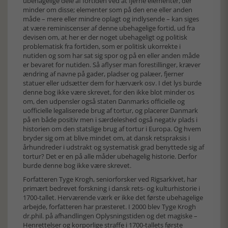
ubehagelige dele af fortiden ved at fjerne elementer, der
minder om disse; elementer som på den ene eller anden
måde – mere eller mindre oplagt og indlysende – kan siges
at være reminiscenser af denne ubehagelige fortid, ud fra
devisen om, at her er der noget ubehageligt og politisk
problematisk fra fortiden, som er politisk ukorrekte i
nutiden og som har sat sig spor og på en eller anden måde
er bevaret for nutiden. Så aflyser man forestillinger, kræver
ændring af navne på gader, pladser og palæer, fjerner
statuer eller udsætter dem for hærværk osv. I det lys burde
denne bog ikke være skrevet, for den ikke blot minder os
om, den udpensler også staten Danmarks officielle og
uofficielle legaliserede brug af tortur, og placerer Danmark
på en både positiv men i særdeleshed også negativ plads i
historien om den statslige brug af tortur i Europa. Og hvem
bryder sig om at blive mindet om, at dansk retspraksis i
århundreder i udstrakt og systematisk grad benyttede sig af
tortur? Det er en på alle måder ubehagelig historie. Derfor
burde denne bog ikke være skrevet.
Forfatteren Tyge Krogh, seniorforsker ved Rigsarkivet, har
primært bedrevet forskning i dansk rets- og kulturhistorie i
1700-tallet. Herværende værk er ikke det første ubehagelige
arbejde, forfatteren har præsteret. I 2000 blev Tyge Krogh
dr.phil. på afhandlingen Oplysningstiden og det magiske –
Henrettelser og korporlige straffe i 1700-tallets første