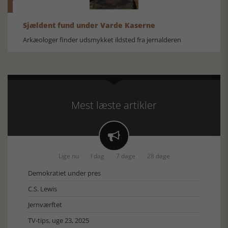
Sjældent fund under Varde Kaserne
Arkæologer finder udsmykket ildsted fra jernalderen
Mest læste artikler

Lige nu
I dag
7 dage
28 dage
Demokratiet under pres
C.S. Lewis
Jernværftet
TV-tips, uge 23, 2025