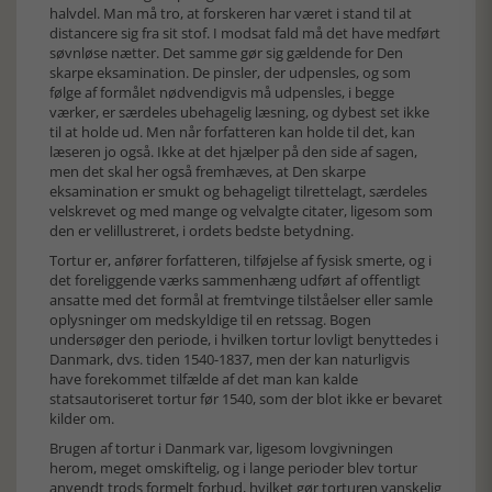
halvdel. Man må tro, at forskeren har været i stand til at
distancere sig fra sit stof. I modsat fald må det have medført
søvnløse nætter. Det samme gør sig gældende for Den
skarpe eksamination. De pinsler, der udpensles, og som
følge af formålet nødvendigvis må udpensles, i begge
værker, er særdeles ubehagelig læsning, og dybest set ikke
til at holde ud. Men når forfatteren kan holde til det, kan
læseren jo også. Ikke at det hjælper på den side af sagen,
men det skal her også fremhæves, at Den skarpe
eksamination er smukt og behageligt tilrettelagt, særdeles
velskrevet og med mange og velvalgte citater, ligesom som
den er velillustreret, i ordets bedste betydning.
Tortur er, anfører forfatteren, tilføjelse af fysisk smerte, og i
det foreliggende værks sammenhæng udført af offentligt
ansatte med det formål at fremtvinge tilståelser eller samle
oplysninger om medskyldige til en retssag. Bogen
undersøger den periode, i hvilken tortur lovligt benyttedes i
Danmark, dvs. tiden 1540-1837, men der kan naturligvis
have forekommet tilfælde af det man kan kalde
statsautoriseret tortur før 1540, som der blot ikke er bevaret
kilder om.
Brugen af tortur i Danmark var, ligesom lovgivningen
herom, meget omskiftelig, og i lange perioder blev tortur
anvendt trods formelt forbud, hvilket gør torturen vanskelig