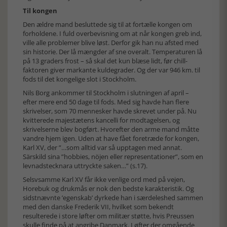
Til kongen
Den ældre mand besluttede sig til at fortælle kongen om
forholdene. I fuld overbevisning om at når kongen greb ind,
ville alle problemer blive løst. Derfor gik han nu afsted med
sin historie. Der lå mængder af sne overalt. Temperaturen lå
på 13 graders frost – så skal det kun blæse lidt, før chill-
faktoren giver markante kuldegrader. Og der var 946 km. til
fods til det kongelige slot i Stockholm.
Nils Borg ankommer til Stockholm i slutningen af april –
efter mere end 50 dage til fods. Med sig havde han flere
skrivelser, som 70 mennesker havde skrevet under på. Nu
kvitterede majestætens kancelli for modtagelsen, og
skrivelserne blev bogført. Hvorefter den arme mand måtte
vandre hjem igen. Uden at have fået foretræde for kongen,
Karl XV, der ”…som alltid var så upptagen med annat.
Särskild sina ”hobbies, nöjen eller representationer”, som en
levnadstecknara uttryckte saken…” (s.17).
Selsvsamme Karl XV får ikke venlige ord med på vejen,
Horebuk og drukmås er nok den bedste karakteristik. Og
sidstnævnte ’egenskab’ dyrkede han i særdeleshed sammen
med den danske Frederik VII, hvilket som bekendt
resulterede i store løfter om militær støtte, hvis Preussen
skulle finde på at angribe Danmark. Løfter der omgående