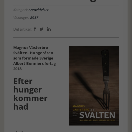
Kategori:
Anmeldelser
Visninger:
8937
Del artikel:



Magnus Västerbro
Svälten. Hungeråren
som formade Sverige
Albert Bonniers forlag
2018
Efter
hunger
kommer
had