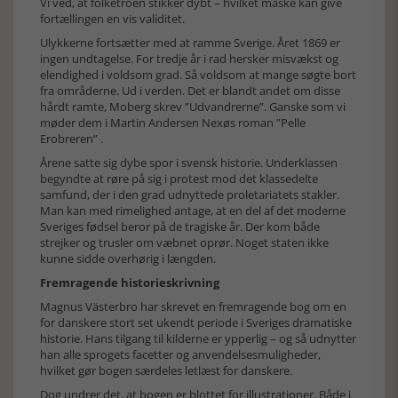
Vi ved, at folketroen stikker dybt – hvilket måske kan give
fortællingen en vis validitet.
Ulykkerne fortsætter med at ramme Sverige. Året 1869 er
ingen undtagelse. For tredje år i rad hersker misvækst og
elendighed i voldsom grad. Så voldsom at mange søgte bort
fra områderne. Ud i verden. Det er blandt andet om disse
hårdt ramte, Moberg skrev ”Udvandrerne”. Ganske som vi
møder dem i Martin Andersen Nexøs roman ”Pelle
Erobreren” .
Årene satte sig dybe spor i svensk historie. Underklassen
begyndte at røre på sig i protest mod det klassedelte
samfund, der i den grad udnyttede proletariatets stakler.
Man kan med rimelighed antage, at en del af det moderne
Sveriges fødsel beror på de tragiske år. Der kom både
strejker og trusler om væbnet oprør. Noget staten ikke
kunne sidde overhørig i længden.
Fremragende historieskrivning
Magnus Västerbro har skrevet en fremragende bog om en
for danskere stort set ukendt periode i Sveriges dramatiske
historie. Hans tilgang til kilderne er ypperlig – og så udnytter
han alle sprogets facetter og anvendelsesmuligheder,
hvilket gør bogen særdeles letlæst for danskere.
Dog undrer det, at bogen er blottet for illustrationer. Både i