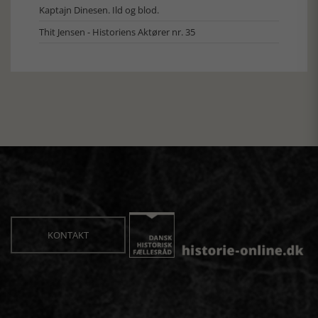
Kaptajn Dinesen. Ild og blod.
Thit Jensen - Historiens Aktører nr. 35
KONTAKT