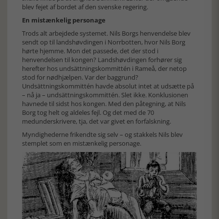
blev fejet af bordet af den svenske regering.
En mistænkelig personage
Trods alt arbejdede systemet. Nils Borgs henvendelse blev
sendt op til landshøvdingen i Norrbotten, hvor Nils Borg
hørte hjemme. Mon det passede, det der stod i
henvendelsen til kongen? Landshøvdingen forhører sig
herefter hos undsättningskommittén i Rameå, der netop
stod for nødhjælpen. Var der baggrund?
Undsättningskommittén havde absolut intet at udsætte på
– nå ja – undsättningskommittén. Slet ikke. Konklusionen
havnede til sidst hos kongen. Med den påtegning, at Nils
Borg tog helt og aldeles fejl. Og det med de 70
medunderskrivere, tja, det var givet en forfalskning.
Myndighederne frikendte sig selv – og stakkels Nils blev
stemplet som en mistænkelig personage.