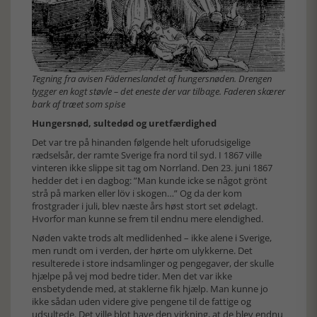
Tegning fra avisen Fäderneslandet af hungersnøden. Drengen
tygger en kogt støvle – det eneste der var tilbage. Faderen skærer
bark af træet som spise
Hungersnød, sultedød og uretfærdighed
Det var tre på hinanden følgende helt uforudsigelige
rædselsår, der ramte Sverige fra nord til syd. I 1867 ville
vinteren ikke slippe sit tag om Norrland. Den 23. juni 1867
hedder det i en dagbog: ”Man kunde icke se något grönt
strå på marken eller löv i skogen…” Og da der kom
frostgrader i juli, blev næste års høst stort set ødelagt.
Hvorfor man kunne se frem til endnu mere elendighed.
Nøden vakte trods alt medlidenhed – ikke alene i Sverige,
men rundt om i verden, der hørte om ulykkerne. Det
resulterede i store indsamlinger og pengegaver, der skulle
hjælpe på vej mod bedre tider. Men det var ikke
ensbetydende med, at staklerne fik hjælp. Man kunne jo
ikke sådan uden videre give pengene til de fattige og
udsultede. Det ville blot have den virkning, at de blev endnu