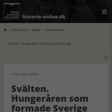
1800-årene
Bøger
Anmeldelser



Svälten. Hungeråren som formade Sverige


Forrige artikel
Svälten.
Hungeråren som
formade Sverige