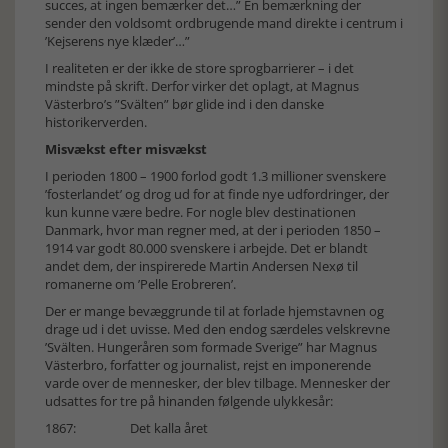
succes, at ingen bemærker det…” En bemærkning der
sender den voldsomt ordbrugende mand direkte i centrum i
’Kejserens nye klæder’…”
I realiteten er der ikke de store sprogbarrierer – i det
mindste på skrift. Derfor virker det oplagt, at Magnus
Västerbro’s ”Svälten” bør glide ind i den danske
historikerverden.
Misvækst efter misvækst
I perioden 1800 – 1900 forlod godt 1.3 millioner svenskere
’fosterlandet’ og drog ud for at finde nye udfordringer, der
kun kunne være bedre. For nogle blev destinationen
Danmark, hvor man regner med, at der i perioden 1850 –
1914 var godt 80.000 svenskere i arbejde. Det er blandt
andet dem, der inspirerede Martin Andersen Nexø til
romanerne om ’Pelle Erobreren’.
Der er mange bevæggrunde til at forlade hjemstavnen og
drage ud i det uvisse. Med den endog særdeles velskrevne
’Svälten. Hungeråren som formade Sverige” har Magnus
Västerbro, forfatter og journalist, rejst en imponerende
varde over de mennesker, der blev tilbage. Mennesker der
udsattes for tre på hinanden følgende ulykkesår:
1867: Det kalla året