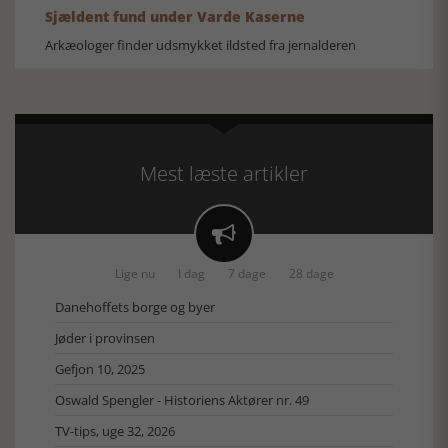
Sjældent fund under Varde Kaserne
Arkæologer finder udsmykket ildsted fra jernalderen
Mest læste artikler

Lige nu
I dag
7 dage
28 dage
Danehoffets borge og byer
Jøder i provinsen
Gefjon 10, 2025
Oswald Spengler - Historiens Aktører nr. 49
TV-tips, uge 32, 2026