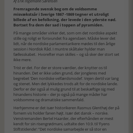
Af Erik Ingemann Sørensen
Fremragende svensk bog om de voldsomme
misvækstsår i Sverige 1867 -1869 tegner et utroligt
billede af en befolkning, der levede i den yderste nød.
Bortset fra dem der sad i toppen af pyramiden.
På mange områder virker det, som om det nordiske aspekt
stille og roligt er forsvundet fra agendaen. Måske lever det
lidt, når de nordiske parlamentarikere mødes til den årlige
session i Nordisk Råd. I muntre skåltaler hylder man
fællesskabet. Hvorefter man skilles – og så sker der stort set
ikke mere.
Trist er det. For der er store værdier, der knytter os til
hinanden. Det er ikke uden grund, der jongleres med
begrebet ’Den nordiske velfærdsmodel’. Vejen dertil var lang
og stenet. Men det lykkedes trods alt for de nordiske lande.
Derfor er der også al mulig grund til at beskæftige sig med
hinandens historie – der jo også på mange måder har
voldsomme og dramatiske sammenfald.
Herhjemme er det især historikeren Rasmus Glenthøj der på
fornem vis holder fanen højt. Især det dansk – norske.
Venstremanden Bertel Haarder, der efterhånden er mest
kendt for sin risengrødmani, udtalte den 10.9. til ’Fyens
Stiftstidende’: ”Det nordiske samarbejde er så stor en