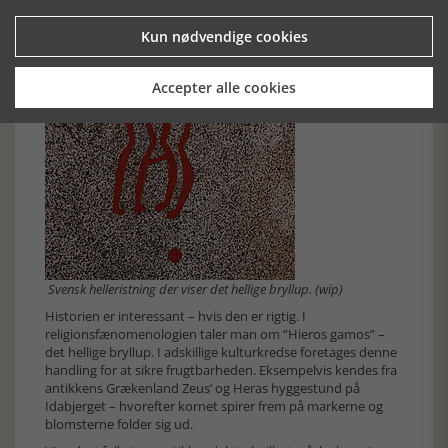
Kun nødvendige cookies
Accepter alle cookies
Svensk helleristning der viser det hellige bryllup. (wip)
Historien er interessant – hvis den er rigtig. I
religionsfænomenologien taler man om ”Hieros gamos” –
det hellige bryllup. I adskillige kulturkredse foretages denne
handling for at sikre frugtbarheden. Eksempelvis kendes fra
antikkens Grækenland Zeus’ og Heras hyggestund på
Idabjerget – hvorefter kornet spirer frem på markerne og
blomsterne folder sig ud.