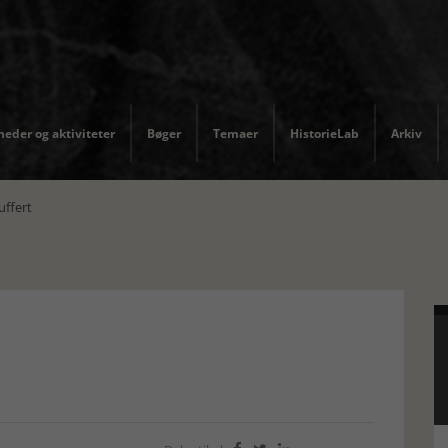
eder og aktiviteter
Bøger
Temaer
HistorieLab
Arkiv
uffert