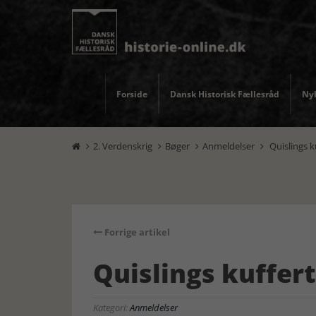
Forside
Dansk Historisk Fællesråd
Nyh
2. Verdenskrig
Bøger
Anmeldelser
Quislings k




Forrige artikel
Quislings kuffert
Kategori:
Anmeldelser