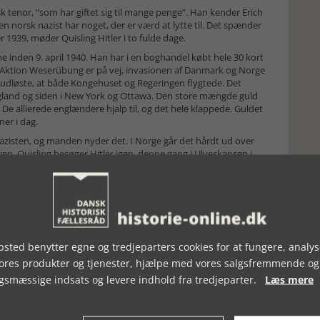
sk tenor, “som har giftet sig til mange penge”. Han kender Erich
en norsk nazist har noget, der er værd at lytte til. Det spænder
 1939, møder Quisling Hitler i to fulde dage.
rne inden 9. april 1940. Han har i en boghandel købt hele 30 kort
est. Aktion Weserübung er på vej, invasionen af Danmark og Norge
 udløste, at både Kongehuset og Regeringen flygtede. Det
t England og siden i New York og Ottawa. Den store mængde guld
De allierede englændere hjalp til, og det hele klappede. Guldet
ner i dag.
zisten, og manden nyder det. I Norge går det hårdt ud over
en. Quisling besøger Hitler igen, denne gang i Ulveskansen i
som Ulvehiet, det norske ord er bevaret igennem den danske
in for sidste gang. Kort efter er “Quislings kuffert” fremme ved
ling kunne være flygtet, men valgte at blive i Norge. Han møder
nder med Vidkun Quislings dødsdom. Han ender livet bundet
ffert er en glimrende skrevet bog om en forhadt, norsk
sted benytter egne og tredjeparters cookies for at fungere, analys
ført imponerende research, og skrevet bogen, så den er
vores produkter og tjenester, hjælpe med vores salgsfremmende og
 rigtig godt.
gsmæssige indsats og levere indhold fra tredjeparter.
Læs mere