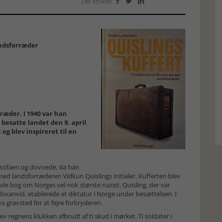
Del artikel:



andsforræder
ræder. I 1940 var han
besatte landet den 9. april
 og blev inspireret til en
 sofaen og dovnede, da han
med landsforræderen Vidkun Quislings initialer. Kufferten blev
de bog om Norges vel nok største nazist. Quisling, der var
svanvid, etablerede et diktatur i Norge under besættelsen. I
s gravsted for at fejre forbryderen.
v regnens klukken afbrudt af ti skud i mørket. Ti soldater i