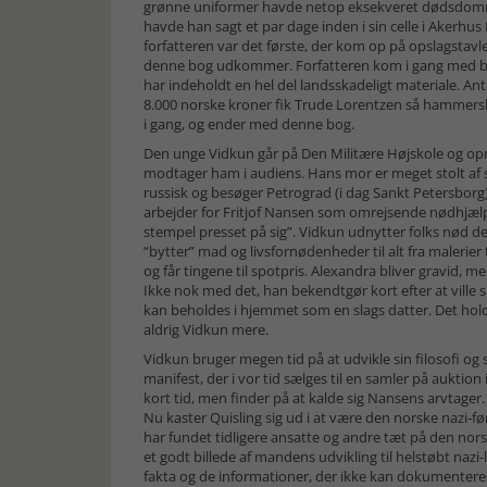
grønne uniformer havde netop eksekveret dødsdommen 
havde han sagt et par dage inden i sin celle i Akerhu
forfatteren var det første, der kom op på opslagstavle
denne bog udkommer. Forfatteren kom i gang med bo
har indeholdt en hel del landsskadeligt materiale. A
8.000 norske kroner fik Trude Lorentzen så hammersla
i gang, og ender med denne bog.
Den unge Vidkun går på Den Militære Højskole og opnår
modtager ham i audiens. Hans mor er meget stolt af 
russisk og besøger Petrograd (i dag Sankt Petersborg
arbejder for Fritjof Nansen som omrejsende nødhjælps
stempel presset på sig”. Vidkun udnytter folks nød d
“bytter” mad og livsfornødenheder til alt fra malerier
og får tingene til spotpris. Alexandra bliver gravid,
Ikke nok med det, han bekendtgør kort efter at ville 
kan beholdes i hjemmet som en slags datter. Det holder
aldrig Vidkun mere.
Vidkun bruger megen tid på at udvikle sin filosofi og skr
manifest, der i vor tid sælges til en samler på auktion
kort tid, men finder på at kalde sig Nansens arvtager.
Nu kaster Quisling sig ud i at være den norske nazi-
har fundet tidligere ansatte og andre tæt på den nor
et godt billede af mandens udvikling til helstøbt nazi
fakta og de informationer, der ikke kan dokumenteres