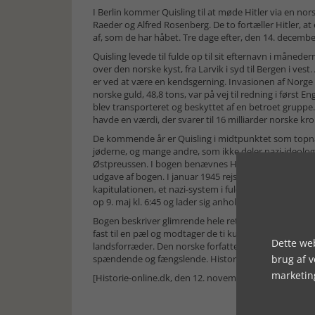
I Berlin kommer Quisling til at møde Hitler via en nor
Raeder og Alfred Rosenberg. De to fortæller Hitler, at 
af, som de har håbet. Tre dage efter, den 14. december
Quisling levede til fulde op til sit efternavn i månede
over den norske kyst, fra Larvik i syd til Bergen i v
er ved at være en kendsgerning. Invasionen af Norge
norske guld, 48,8 tons, var på vej til redning i førs
blev transporteret og beskyttet af en betroet gruppe. 
havde en værdi, der svarer til 16 milliarder norske kro
De kommende år er Quisling i midtpunktet som topna
jøderne, og mange andre, som ikke deler nazi-ideologi
Østpreussen. I bogen benævnes Hitlers bunkeranlæg 
udgave af bogen. I januar 1945 rejser Quisling til Berl
kapitulationen, et nazi-system i fuld opløsning. Quis
op 9. maj kl. 6:45 og lader sig anholde.
Bogen beskriver glimrende hele retsforløbet, som e
fast til en pæl og modtager de ti kugler. Quislings ku
Dette web
landsforræder. Den norske forfatter har både gennem
brug af 
spændende og fængslende. Historielæsning når det er
marketin
[Historie-online.dk, den 12. november 2025]