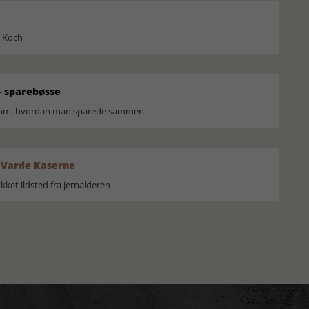
l Koch
 sparebøsse
r om, hvordan man sparede sammen
 Varde Kaserne
ket ildsted fra jernalderen