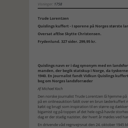
Visninger:
1758
Trude Lorentzen
Quislings kuffert - I sporene på Norges største l
Oversat afElse Skytte Christensen.
Frydenlund. 327 sider. 299,95 kr.
Quislings navn er i dag synonym med en landsfor
manden, der begik statskup i Norge, da tyskerne 
1940. En journalist fandt Vidkun Quislings kuffert
bog om Norges landsforræder
Af Michael Koch
Den norske journalist Trude Lorentzen lå hjemme på
på en onlineauktion faldt over en brun læderkuffert 
købt og brugt som inspiration til en større og dækken
bigamist og på toppen af det hele også havde storhed
dag er der stadig nazister, der hvert år mødes ved han
En drivende våd regnvejrsnat den 24. oktober 1945 ble