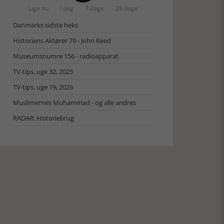
Lige nu
I dag
7 dage
28 dage
Danmarks sidste heks
Historiens Aktører 79 - John Reed
Museumsnumre 156 - radioapparat
TV-tips, uge 32, 2025
TV-tips, uge 19, 2026
Muslimernes Muhammad - og alle andres
RADAR: Historiebrug