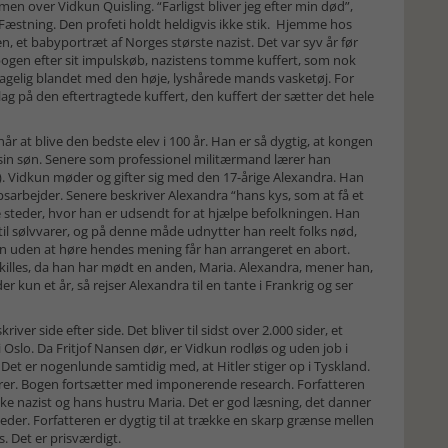
over Vidkun Quisling. “Farligst bliver jeg efter min død”,
s Fæstning. Den profeti holdt heldigvis ikke stik. Hjemme hos
n, et babyportræt af Norges største nazist. Det var syv år før
gen efter sit impulskøb, nazistens tomme kuffert, som nok
ntagelig blandet med den høje, lyshårede mands vasketøj. For
g på den eftertragtede kuffert, den kuffert der sætter det hele
 at blive den bedste elev i 100 år. Han er så dygtig, at kongen
sin søn. Senere som professionel militærmand lærer han
). Vidkun møder og gifter sig med den 17-årige Alexandra. Han
arbejder. Senere beskriver Alexandra “hans kys, som at få et
e steder, hvor han er udsendt for at hjælpe befolkningen. Han
 til sølvvarer, og på denne måde udnytter han reelt folks nød,
 men uden at høre hendes mening får han arrangeret en abort.
skilles, da han har mødt en anden, Maria. Alexandra, mener han,
 kun et år, så rejser Alexandra til en tante i Frankrig og ser
iver side efter side. Det bliver til sidst over 2.000 sider, et
 i Oslo. Da Fritjof Nansen dør, er Vidkun rodløs og uden job i
 Det er nogenlunde samtidig med, at Hitler stiger op i Tyskland.
fører. Bogen fortsætter med imponerende research. Forfatteren
ske nazist og hans hustru Maria. Det er god læsning, det danner
-leder. Forfatteren er dygtig til at trække en skarp grænse mellen
. Det er prisværdigt.