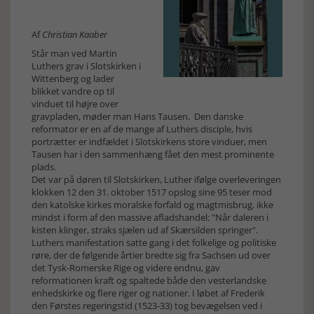
Af
Christian Kaaber
Står man ved Martin
Luthers grav i Slotskirken i
Wittenberg og lader
blikket vandre op til
vinduet til højre over
gravpladen, møder man Hans Tausen. Den danske
reformator er en af de mange af Luthers disciple, hvis
portrætter er indfældet i Slotskirkens store vinduer, men
Tausen har i den sammenhæng fået den mest prominente
plads.
Det var på døren til Slotskirken, Luther ifølge overleveringen
klokken 12 den 31. oktober 1517 opslog sine 95 teser mod
den katolske kirkes moralske forfald og magtmisbrug, ikke
mindst i form af den massive afladshandel: "Når daleren i
kisten klinger, straks sjælen ud af Skærsilden springer".
Luthers manifestation satte gang i det folkelige og politiske
røre, der de følgende årtier bredte sig fra Sachsen ud over
det Tysk-Romerske Rige og videre endnu, gav
reformationen kraft og spaltede både den vesterlandske
enhedskirke og flere riger og nationer. I løbet af Frederik
den Førstes regeringstid (1523-33) tog bevægelsen ved i