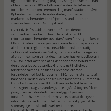
og udfoldede en vidtløftig pragtopvisning i de rammer, hans
oldefar havde sat 100 år tidligere. Carsten Bach-Nielsen
fortæller levende om ceremoniel og manifestationer i såvel
København som alle de andre steder, hvor festen
markeredes, herunder i de i fejrende stund erobrede
svenske besiddelser i Nordtyskland.
Hver tid, sin fest. Sidstnævnte omfatter i denne
sammenhæng andre jubilæer, der knytter sig til
reformationen, herunder tusindårsfesten for Ansgars første
tilløb til kristen mission på dansk område, som fejredes efter
alle kunstens regler i 1826. Enevælden herskede stadig i
skikkelse af Frederik den Sjette, men statskirken prægedes
af brydninger, som gør at det, man især husker jubelfesten i
1826 for, er forkastelsen af og det deciderede forbud mod
den uregerlige og ubændige Grundtvigs til lejligheden
forfattede salmer. Han fik dog revanche allerede i
forbindelse med festlighederne i 1836, hvor første hæfte af
hans Sang-Værk til den danske Kirke udsendtes. Nummer 16
i publikationen var den ti år tidligere undertrykte salme
"Den signede Dag". Grundtvigs rolle også på bogens felt er i
øvrigt ganske vidunderligt anskueliggjort på dens
forsidefoto, hvor Marmorkirkens zinkstatue af den tyske
reformator skuer lidt betuttet frem for sig i skyggen af den
stormægtige danske folkevækker i bronze.
I løbet af det 19. århundrede voksede interessen for den