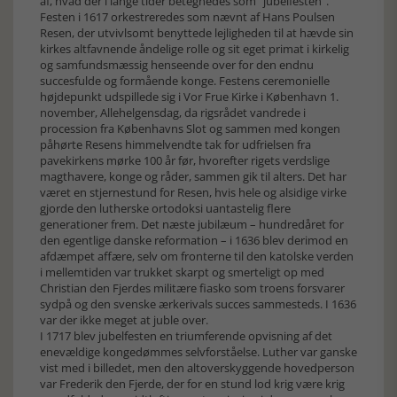
af, hvad der i lange tider betegnedes som "jubelfesten".
Festen i 1617 orkestreredes som nævnt af Hans Poulsen
Resen, der utvivlsomt benyttede lejligheden til at hævde sin
kirkes altfavnende åndelige rolle og sit eget primat i kirkelig
og samfundsmæssig henseende over for den endnu
succesfulde og formående konge. Festens ceremonielle
højdepunkt udspillede sig i Vor Frue Kirke i København 1.
november, Allehelgensdag, da rigsrådet vandrede i
procession fra Københavns Slot og sammen med kongen
påhørte Resens himmelvendte tak for udfrielsen fra
pavekirkens mørke 100 år før, hvorefter rigets verdslige
magthavere, konge og råder, sammen gik til alters. Det har
været en stjernestund for Resen, hvis hele og alsidige virke
gjorde den lutherske ortodoksi uantastelig flere
generationer frem. Det næste jubilæum – hundredåret for
den egentlige danske reformation – i 1636 blev derimod en
afdæmpet affære, selv om fronterne til den katolske verden
i mellemtiden var trukket skarpt og smerteligt op med
Christian den Fjerdes militære fiasko som troens forsvarer
sydpå og den svenske ærkerivals succes sammesteds. I 1636
var der ikke meget at juble over.
I 1717 blev jubelfesten en triumferende opvisning af det
enevældige kongedømmes selvforståelse. Luther var ganske
vist med i billedet, men den altoverskyggende hovedperson
var Frederik den Fjerde, der for en stund lod krig være krig