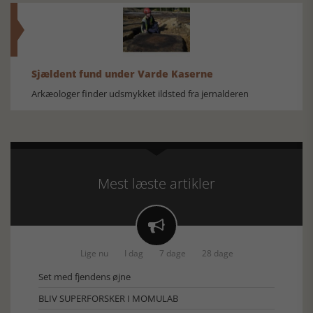
Sjældent fund under Varde Kaserne
Arkæologer finder udsmykket ildsted fra jernalderen
Mest læste artikler

Lige nu
I dag
7 dage
28 dage
Set med fjendens øjne
BLIV SUPERFORSKER I MOMULAB