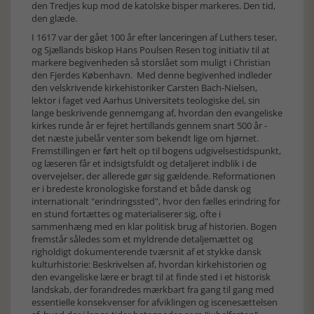
den Tredjes kup mod de katolske bisper markeres. Den tid,
den glæde.
I 1617 var der gået 100 år efter lanceringen af Luthers teser,
og Sjællands biskop Hans Poulsen Resen tog initiativ til at
markere begivenheden så storslået som muligt i Christian
den Fjerdes København. Med denne begivenhed indleder
den velskrivende kirkehistoriker Carsten Bach-Nielsen,
lektor i faget ved Aarhus Universitets teologiske del, sin
lange beskrivende gennemgang af, hvordan den evangeliske
kirkes runde år er fejret hertillands gennem snart 500 år -
det næste jubelår venter som bekendt lige om hjørnet.
Fremstillingen er ført helt op til bogens udgivelsestidspunkt,
og læseren får et indsigtsfuldt og detaljeret indblik i de
overvejelser, der allerede gør sig gældende. Reformationen
er i bredeste kronologiske forstand et både dansk og
internationalt "erindringssted", hvor den fælles erindring for
en stund fortættes og materialiserer sig, ofte i
sammenhæng med en klar politisk brug af historien. Bogen
fremstår således som et myldrende detaljemættet og
righoldigt dokumenterende tværsnit af et stykke dansk
kulturhistorie: Beskrivelsen af, hvordan kirkehistorien og
den evangeliske lære er bragt til at finde sted i et historisk
landskab, der forandredes mærkbart fra gang til gang med
essentielle konsekvenser for afviklingen og iscenesættelsen