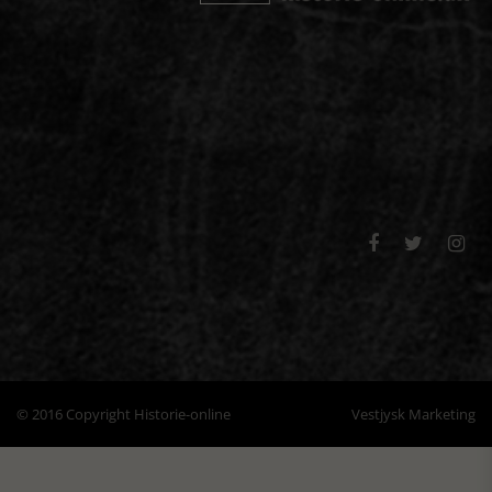



© 2016 Copyright Historie-online
Vestjysk Marketing