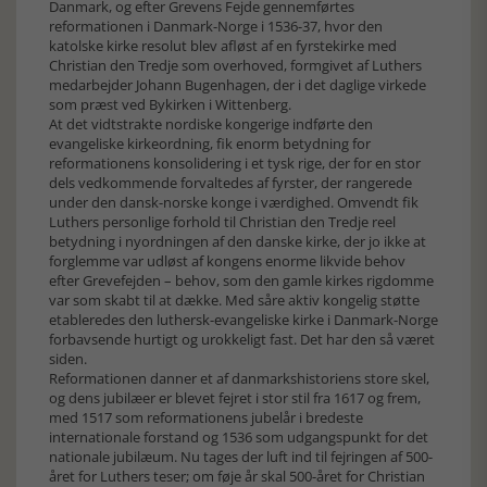
Danmark, og efter Grevens Fejde gennemførtes
reformationen i Danmark-Norge i 1536-37, hvor den
katolske kirke resolut blev afløst af en fyrstekirke med
Christian den Tredje som overhoved, formgivet af Luthers
medarbejder Johann Bugenhagen, der i det daglige virkede
som præst ved Bykirken i Wittenberg.
At det vidtstrakte nordiske kongerige indførte den
evangeliske kirkeordning, fik enorm betydning for
reformationens konsolidering i et tysk rige, der for en stor
dels vedkommende forvaltedes af fyrster, der rangerede
under den dansk-norske konge i værdighed. Omvendt fik
Luthers personlige forhold til Christian den Tredje reel
betydning i nyordningen af den danske kirke, der jo ikke at
forglemme var udløst af kongens enorme likvide behov
efter Grevefejden – behov, som den gamle kirkes rigdomme
var som skabt til at dække. Med såre aktiv kongelig støtte
etableredes den luthersk-evangeliske kirke i Danmark-Norge
forbavsende hurtigt og urokkeligt fast. Det har den så været
siden.
Reformationen danner et af danmarkshistoriens store skel,
og dens jubilæer er blevet fejret i stor stil fra 1617 og frem,
med 1517 som reformationens jubelår i bredeste
internationale forstand og 1536 som udgangspunkt for det
nationale jubilæum. Nu tages der luft ind til fejringen af 500-
året for Luthers teser; om føje år skal 500-året for Christian