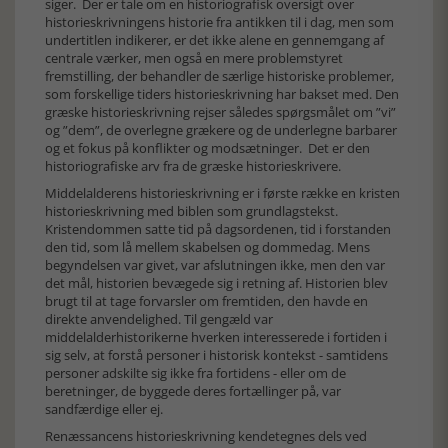
siger. Der er tale om en historiografisk oversigt over
historieskrivningens historie fra antikken til i dag, men som
undertitlen indikerer, er det ikke alene en gennemgang af
centrale værker, men også en mere problemstyret
fremstilling, der behandler de særlige historiske problemer,
som forskellige tiders historieskrivning har bakset med. Den
græske historieskrivning rejser således spørgsmålet om ”vi”
og ”dem”, de overlegne grækere og de underlegne barbarer
og et fokus på konflikter og modsætninger. Det er den
historiografiske arv fra de græske historieskrivere.
Middelalderens historieskrivning er i første række en kristen
historieskrivning med biblen som grundlagstekst.
Kristendommen satte tid på dagsordenen, tid i forstanden
den tid, som lå mellem skabelsen og dommedag. Mens
begyndelsen var givet, var afslutningen ikke, men den var
det mål, historien bevægede sig i retning af. Historien blev
brugt til at tage forvarsler om fremtiden, den havde en
direkte anvendelighed. Til gengæld var
middelalderhistorikerne hverken interesserede i fortiden i
sig selv, at forstå personer i historisk kontekst - samtidens
personer adskilte sig ikke fra fortidens - eller om de
beretninger, de byggede deres fortællinger på, var
sandfærdige eller ej.
Renæssancens historieskrivning kendetegnes dels ved