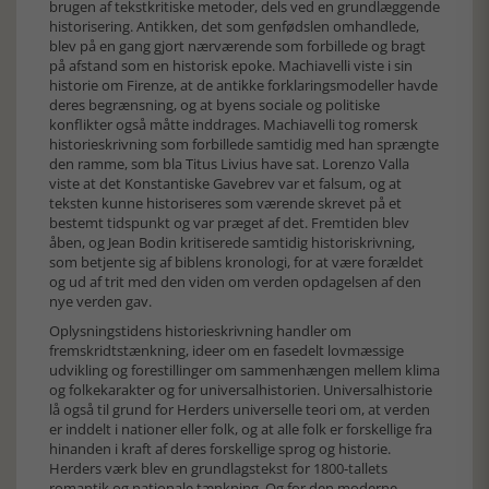
brugen af tekstkritiske metoder, dels ved en grundlæggende
historisering. Antikken, det som genfødslen omhandlede,
blev på en gang gjort nærværende som forbillede og bragt
på afstand som en historisk epoke. Machiavelli viste i sin
historie om Firenze, at de antikke forklaringsmodeller havde
deres begrænsning, og at byens sociale og politiske
konflikter også måtte inddrages. Machiavelli tog romersk
historieskrivning som forbillede samtidig med han sprængte
den ramme, som bla Titus Livius have sat. Lorenzo Valla
viste at det Konstantiske Gavebrev var et falsum, og at
teksten kunne historiseres som værende skrevet på et
bestemt tidspunkt og var præget af det. Fremtiden blev
åben, og Jean Bodin kritiserede samtidig historiskrivning,
som betjente sig af biblens kronologi, for at være forældet
og ud af trit med den viden om verden opdagelsen af den
nye verden gav.
Oplysningstidens historieskrivning handler om
fremskridtstænkning, ideer om en fasedelt lovmæssige
udvikling og forestillinger om sammenhængen mellem klima
og folkekarakter og for universalhistorien. Universalhistorie
lå også til grund for Herders universelle teori om, at verden
er inddelt i nationer eller folk, og at alle folk er forskellige fra
hinanden i kraft af deres forskellige sprog og historie.
Herders værk blev en grundlagstekst for 1800-tallets
romantik og nationale tænkning. Og for den moderne