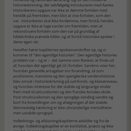
historieskrivning, der selvfølgelig introduceres med Ranke.
Historikerens opgave var ikke at dømme fortiden med
henblik på fremtiden, men blot at vise fortiden, som den
var. Historikeren skal ikke fordømme, men forstå, hendes
opgave er ikke at tage varsler om fremtiden, men at
rekonstruere fortiden som den var på grundlag af
kildekritiske prøvede kilder, og at forstå historiske epoker i
deres egen ret.
Herefter hører kapitlernes epokeoverskrifter op, og vi
kommer til ”den egentlige historien”. Den egentlige histories
problem var – og er – det samme som Rankes: at finde ud
af, hvordan det egentligt gik til i fortiden. Sandmo viser her,
hvordan generelle antagelser om forandring, så som
positivisme, marxisme og den spenglerske verdenshistorie
blev omsat i historieskrivning på samfunds- og klasseniveau,
og hvordan interesse for det stabile og langvarige vinder
frem med strukturalismen og den franske Annales-skole.
Post-strukturalismen og den sproglige vending vendte sig
bort fra forestillingen om og afsøgningen af det stabile.
Menneskelig tænkning er ikke uforanderlige mentaliteter,
men ustabile sprogspil.
Indlednings- og afslutningskapitlerne adskiller sig fra de
øvrige. Indledningskapitlet er en kortfattet, præcis og ikke