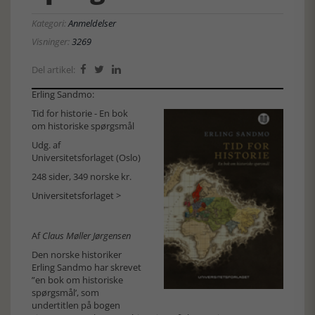
Kategori:
Anmeldelser
Visninger:
3269
Del artikel:



Erling Sandmo:
Tid for historie - En bok
om historiske spørgsmål
Udg. af
Universitetsforlaget (Oslo)
248 sider, 349 norske kr.
Universitetsforlaget >
Af
Claus Møller Jørgensen
Den norske historiker
Erling Sandmo har skrevet
”en bok om historiske
spørgsmål’, som
undertitlen på bogen