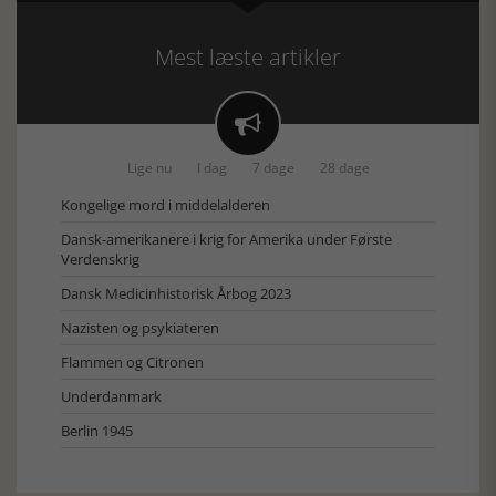
Mest læste artikler

Lige nu
I dag
7 dage
28 dage
Kongelige mord i middelalderen
Dansk-amerikanere i krig for Amerika under Første
Verdenskrig
Dansk Medicinhistorisk Årbog 2023
Nazisten og psykiateren
Flammen og Citronen
Underdanmark
Berlin 1945