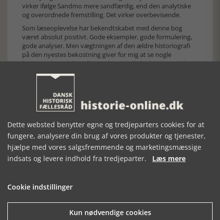
virker ifølge Sandmo mere sandfærdig, end den analytiske
og overordnede fremstilling. Det virker overbevisende.
Som læseoplevelse har bekendtskabet med denne bog
været absolut positivt. Gode eksempler, gode formulering,
gode analyser. Men vægtningen af den ældre historiografi
på den nyestes bekostning giver for mig at se nogle
begrænsninger i den ellers oplagte mulighed i at anvende
bogen som undervisningsbog. Fx bliver læseren oplyst om
en lidt ældre version af verdenshistorie, og om nyere forsøg
på at komme bort fra en eurocentristisk forståelsesramme,
men får intet af vide om tidens transnationale og globale
historie, som for mig at se er det vigtigste felt for fornyelse
pt. Det synes jeg er ærgerligt. Men det skal selvfølgelig ikke
Dette websted benytter egne og tredjeparters cookies for at
afholde nogen fra at læse bogen, der indeholder megen
videnskabsteoretisk indsigt og formidlingsevne.
fungere, analysere din brug af vores produkter og tjenester,
hjælpe med vores salgsfremmende og marketingsmæssige
...
indsats og levere indhold fra tredjeparter.
Læs mere
Siden er rettet 29-04-2015
Siden er oprettet 29-04-2015
Cookie indstillinger
Kun nødvendige cookies