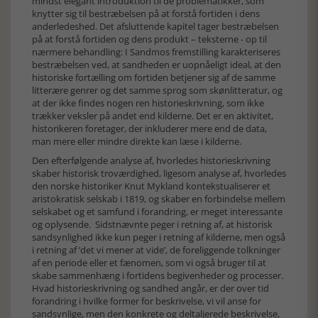
mindst elegant introduktion til de problematikker, som
knytter sig til bestræbelsen på at forstå fortiden i dens
anderledeshed. Det afsluttende kapitel tager bestræbelsen
på at forstå fortiden og dens produkt – teksterne - op til
nærmere behandling: I Sandmos fremstilling karakteriseres
bestræbelsen ved, at sandheden er uopnåeligt ideal, at den
historiske fortælling om fortiden betjener sig af de samme
litterære genrer og det samme sprog som skønlitteratur, og
at der ikke findes nogen ren historieskrivning, som ikke
trækker veksler på andet end kilderne. Det er en aktivitet,
historikeren foretager, der inkluderer mere end de data,
man mere eller mindre direkte kan læse i kilderne.
Den efterfølgende analyse af, hvorledes historieskrivning
skaber historisk troværdighed, ligesom analyse af, hvorledes
den norske historiker Knut Mykland kontekstualiserer et
aristokratisk selskab i 1819, og skaber en forbindelse mellem
selskabet og et samfund i forandring, er meget interessante
og oplysende. Sidstnævnte peger i retning af, at historisk
sandsynlighed ikke kun peger i retning af kilderne, men også
i retning af ’det vi mener at vide’, de foreliggende tolkninger
af en periode eller et fænomen, som vi også bruger til at
skabe sammenhæng i fortidens begivenheder og processer.
Hvad historieskrivning og sandhed angår, er der over tid
forandring i hvilke former for beskrivelse, vi vil anse for
sandsynlige, men den konkrete og deltaljerede beskrivelse,