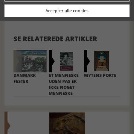
Accepter alle cookies
Forrige artikel
SE RELATEREDE ARTIKLER
DANMARK
ET MENNESKE
MYTENS PORTE
FESTER
UDEN PAS ER
IKKE NOGET
MENNESKE