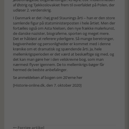
af Østrig og Tjekkoslovakiet frem til overfaldet på Polen, der
udløser 2. verdenskrig.
I Danmark er det i høj grad Staunings årti – han er den store
samlende figur på statsministerposten i hele årtiet. Men der
fortælles også om Asta Nielsen, den nye frække malerkunst,
de danske nazister, biograferne, sporten og meget mere.
Det er håbløst at referere yderligere. Så mange beretninger,
begivenheder og personligheder er kommet med i denne
krønike om et dramatisk og spændende årti. Ja, hele
mellemkrigsperioden er det værd at beskæftige sig med, og
det kan man gøre her i den velskrevne bog, som man
nærmest flyver igennem. De to mellemkrigs-bøger får
hermed de bedste anbefalinger.
Se anmeldelsen af bogen om 20'erne her
[Historie-online.dk, den 7. oktober 2020]
Forrige artikel