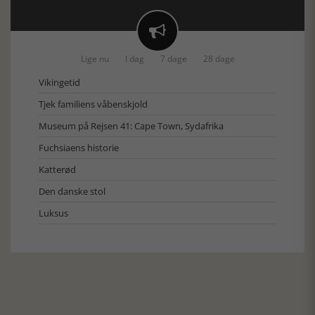

Lige nu
I dag
7 dage
28 dage
Vikingetid
Tjek familiens våbenskjold
Museum på Rejsen 41: Cape Town, Sydafrika
Fuchsiaens historie
Katterød
Den danske stol
Luksus