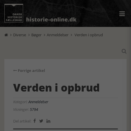
Diverse
Bøger
Anmeldelser
Verden i opbrud





Forrige artikel
Verden i opbrud
Kategori:
Anmeldelser
Visninger:
5794
Del artikel:


