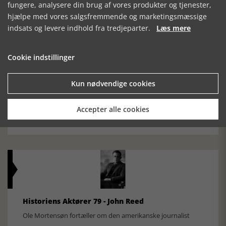
Den største samling af moselig i verden på Museum
fungere, analysere din brug af vores produkter og tjenester,
Silkeborg Hovedgården
hjælpe med vores salgsfremmende og marketingsmæssige
indsats og levere indhold fra tredjeparter.
Læs mere
Cookie indstillinger
Kun nødvendige cookies
Historisk festival i Faaborg
Accepter alle cookies
FOBURGH Faaborg Internationale Historie Festival 2026 30.
oktober - 1. november 2026
Historiens Aktører 79 - John Reed
Ole Mortensøn fortæller om den amerikanske journalist