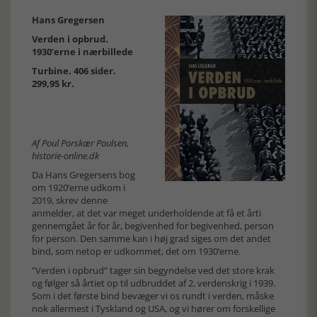
Hans Gregersen
Verden i opbrud.
1930’erne i nærbillede
Turbine. 406 sider.
299,95 kr.
Af Poul Porskær Poulsen,
historie-online.dk
Da Hans Gregersens bog
om 1920’erne udkom i
2019, skrev denne
anmelder, at det var meget underholdende at få et årti
gennemgået år for år, begivenhed for begivenhed, person
for person. Den samme kan i høj grad siges om det andet
bind, som netop er udkommet, det om 1930’erne.
”Verden i opbrud” tager sin begyndelse ved det store krak
og følger så årtiet op til udbruddet af 2. verdenskrig i 1939.
Som i det første bind bevæger vi os rundt i verden, måske
nok allermest i Tyskland og USA, og vi hører om forskellige