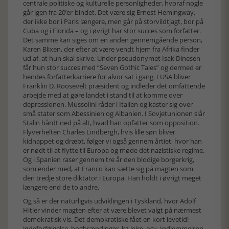
centrale politiske og kulturelle personligheder, hvoraf nogle
går igen fra 20’er-bindet. Det være sig Ernest Hemingway,
der ikke bor i Paris længere, men går på storvildtjagt, bor på
Cuba og i Florida – og i øvrigt har stor succes som forfatter.
Det samme kan siges om en anden gennemgående person,
Karen Blixen, der efter at være vendt hjem fra Afrika finder
ud af, at hun skal skrive. Under pseudonymet Isak Dinesen
får hun stor succes med ”Seven Gothic Tales” og dermed er
hendes forfatterkarriere for alvor sat i gang. I USA bliver
Franklin D. Roosevelt præsident og indleder det omfattende
arbejde med at gøre landet i stand til at komme over
depressionen. Mussolini råder i Italien og kaster sig over
små stater som Abessinien og Albanien. I Sovjetunionen slår
Stalin hårdt ned på alt, hvad han opfatter som opposition.
Flyverhelten Charles Lindbergh, hvis lille søn bliver
kidnappet og dræbt, følger vi også gennem årtiet, hvor han
er nødt til at flytte til Europa og møde det nazistiske regime.
Og i Spanien raser gennem tre år den blodige borgerkrig,
som ender med, at Franco kan sætte sig på magten som
den tredje store diktator i Europa. Han holdt i øvrigt meget
længere end de to andre.
Og så er der naturligvis udviklingen i Tyskland, hvor Adolf
Hitler vinder magten efter at være blevet valgt på nærmest
demokratisk vis. Det demokratiske fået en kort levetid!
Jødeforfølgelse, bogbrændinger, kz-lejre, osv. Indlemmelsen