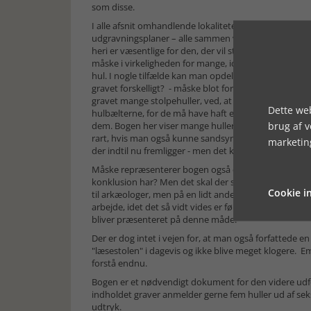
som disse.
I alle afsnit omhandlende lokaliteter er der et fint ko
udgravningsplaner – alle sammen viser de præcis, hvor
heri er væsentlige for den, der vil studere hulbælter 
måske i virkeligheden for mange, idet udsagn herfra 
hul. I nogle tilfælde kan man opdele hulbælter i dela
gravet forskelligt? - måske blot forskelle arbejdsgan
gravet mange stolpehuller, ved, at man i oldtiden næ
Dette web
hulbælterne, for de må have haft en speciel funktion
brug af 
dem. Bogen her viser mange huller... men måske er de
rart, hvis man også kunne sandsynliggøre en nogenlu
marketin
der indtil nu fremligger - men det kan være, at det aldr
Måske repræsenterer bogen også en "overdokumentati
konklusion har? Men det skal der sikkert heller ikke
Cookie in
til arkæologer, men på en lidt anderledes måde. Det sk
arbejde, idet det så vidt vides er første gang en s
bliver præsenteret på denne måde.
Der er dog intet i vejen for, at man også forfattede 
"læsestolen" i dagevis og ikke blive meget klogere. Em
forstå endnu.
Bogen er et nødvendigt dokument for den videre udf
indholdet graver anmelder gerne fem huller ud af seks
udtryk.