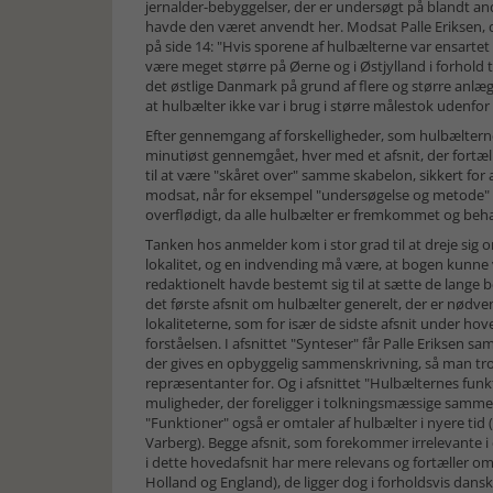
jernalder-bebyggelser, der er undersøgt på blandt a
havde den været anvendt her. Modsat Palle Eriksen, d
på side 14: "Hvis sporene af hulbælterne var ensartet 
være meget større på Øerne og i Østjylland i forhold ti
det østlige Danmark på grund af flere og større anlæ
at hulbælter ikke var i brug i større målestok udenfor
Efter gennemgang af forskelligheder, som hulbælterne
minutiøst gennemgået, hver med et afsnit, der fortæll
til at være "skåret over" samme skabelon, sikkert for
modsat, når for eksempel "undersøgelse og metode"
overflødigt, da alle hulbælter er fremkommet og b
Tanken hos anmelder kom i stor grad til at dreje sig 
lokalitet, og en indvending må være, at bogen kunne 
redaktionelt havde bestemt sig til at sætte de lange b
det første afsnit om hulbælter generelt, der er nødve
lokaliteterne, som for især de sidste afsnit under hov
forståelsen. I afsnittet "Synteser" får Palle Eriksen sa
der gives en opbyggelig sammenskrivning, så man trod
repræsentanter for. Og i afsnittet "Hulbælternes fun
muligheder, der foreligger i tolkningsmæssige samm
"Funktioner" også er omtaler af hulbælter i nyere tid 
Varberg). Begge afsnit, som forekommer irrelevante i 
i dette hovedafsnit har mere relevans og fortæller
Holland og England), de ligger dog i forholdsvis dan