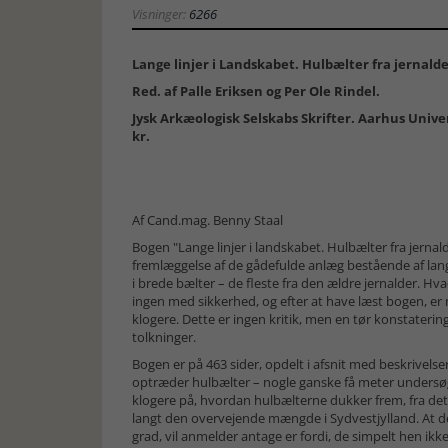
Visninger:
6266
Lange linjer i Landskabet. Hulbælter fra jernald
Red. af Palle Eriksen og Per Ole Rindel.
Jysk Arkæologisk Selskabs Skrifter. Aarhus Univers
kr.
Af Cand.mag. Benny Staal
Bogen "Lange linjer i landskabet. Hulbælter fra jernald
fremlæggelse af de gådefulde anlæg bestående af lan
i brede bælter – de fleste fra den ældre jernalder. H
ingen med sikkerhed, og efter at have læst bogen, er
klogere. Dette er ingen kritik, men en tør konstatering
tolkninger.
Bogen er på 463 sider, opdelt i afsnit med beskrivelse
optræder hulbælter – nogle ganske få meter undersøgt
klogere på, hvordan hulbælterne dukker frem, fra det fø
langt den overvejende mængde i Sydvestjylland. At de
grad, vil anmelder antage er fordi, de simpelt hen ik