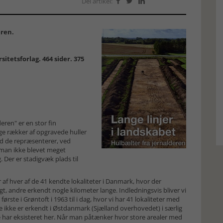
Del artikel:



eren.
itetsforlag. 464 sider. 375
eren" er en stor fin
ge rækker af opgravede huller
vad de repræsenterer, ved
 man ikke blevet meget
. Der er stadigvæk plads til
r af hver af de 41 kendte lokaliteter i Danmark, hvor der
, andre erkendt nogle kilometer lange. Indledningsvis bliver vi
rste i Grøntoft i 1963 til i dag, hvor vi har 41 lokaliteter med
 ikke er erkendt i Østdanmark (Sjælland overhovedet) i særlig
ke har eksisteret her. Når man påtænker hvor store arealer med