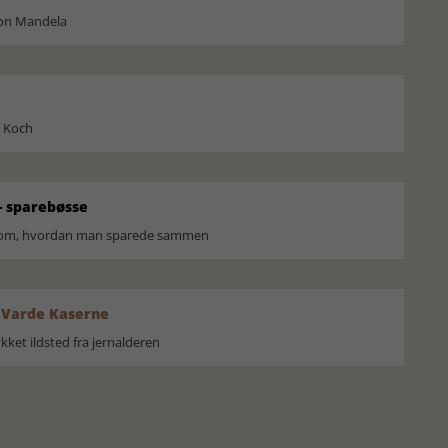
son Mandela
l Koch
 sparebøsse
r om, hvordan man sparede sammen
 Varde Kaserne
ket ildsted fra jernalderen