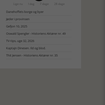
Lige nu
I dag
7 dage
28 dage
Danehoffets borge og byer
Jøder i provinsen
Gefjon 10, 2025
Oswald Spengler - Historiens Aktører nr. 49
TV-tips, uge 32, 2026
Kaptajn Dinesen. Ild og blod.
Thit Jensen - Historiens Aktører nr. 35