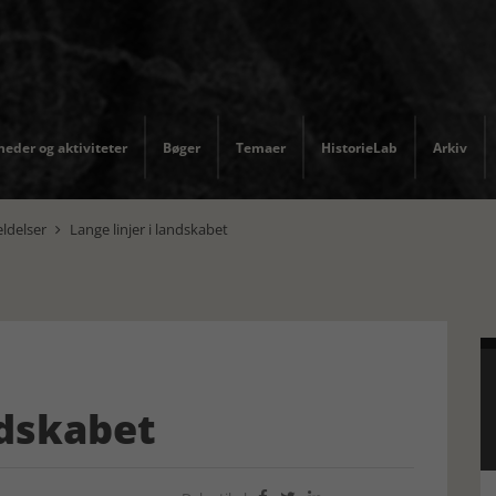
eder og aktiviteter
Bøger
Temaer
HistorieLab
Arkiv
ldelser
Lange linjer i landskabet

ndskabet