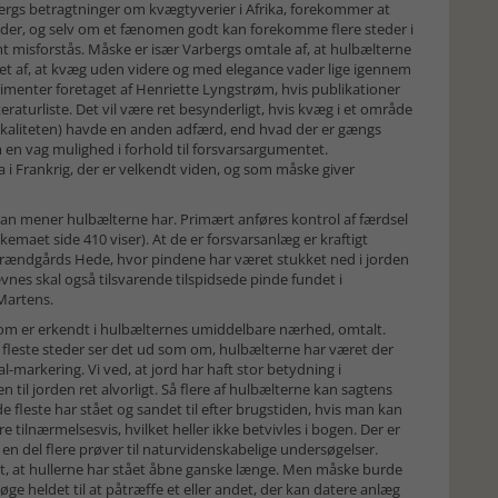
ergs betragtninger om kvægtyverier i Afrika, forekommer at
nalder, og selv om et fænomen godt kan forekomme flere steder i
misforstås. Måske er især Varbergs omtale af, at hulbælterne
set af, at kvæg uden videre og med elegance vader lige igennem
rimenter foretaget af Henriette Lyngstrøm, hvis publikationer
aturliste. Det vil være ret besynderligt, hvis kvæg i et område
kaliteten) havde en anden adfærd, end hvad der er gængs
en vag mulighed i forhold til forsvarsargumentet.
ia i Frankrig, der er velkendt viden, og som måske giver
man mener hulbælterne har. Primært anføres kontrol af færdsel
emaet side 410 viser). At de er forsvarsanlæg er kraftigt
n Brændgårds Hede, hvor pindene har været stukket ned i jorden
ævnes skal også tilsvarende tilspidsede pinde fundet i
Martens.
som er erkendt i hulbælternes umiddelbare nærhed, omtalt.
 fleste steder ser det ud som om, hulbælterne har været der
l-markering. Vi ved, at jord har haft stor betydning i
til jorden ret alvorligt. Så flere af hulbælterne kan sagtens
de fleste har stået og sandet til efter brugstiden, hvis man kan
e tilnærmelsesvis, hvilket heller ikke betvivles i bogen. Der er
en del flere prøver til naturvidenskabelige undersøgelser.
dt, at hullerne har stået åbne ganske længe. Men måske burde
øge heldet til at påtræffe et eller andet, der kan datere anlæg