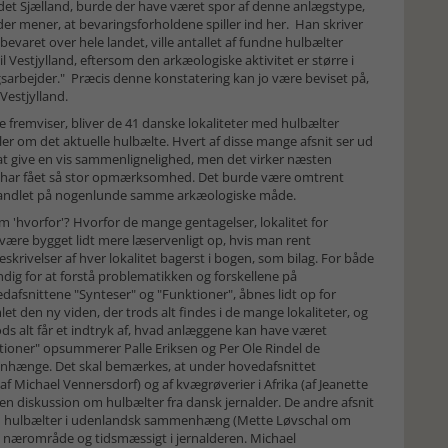
ndet Sjælland, burde der have været spor af denne anlægstype,
er mener, at bevaringsforholdene spiller ind her. Han skriver
bevaret over hele landet, ville antallet af fundne hulbælter
l Vestjylland, eftersom den arkæologiske aktivitet er større i
gsarbejder." Præcis denne konstatering kan jo være beviset på,
 Vestjylland.
 fremviser, bliver de 41 danske lokaliteter med hulbælter
er om det aktuelle hulbælte. Hvert af disse mange afsnit ser ud
 at give en vis sammenlignelighed, men det virker næsten
 har fået så stor opmærksomhed. Det burde være omtrent
ehandlet på nogenlunde samme arkæologiske måde.
om 'hvorfor'? Hvorfor de mange gentagelser, lokalitet for
være bygget lidt mere læservenligt op, hvis man rent
eskrivelser af hver lokalitet bagerst i bogen, som bilag. For både
ndig for at forstå problematikken og forskellene på
edafsnittene "Synteser" og "Funktioner", åbnes lidt op for
mlet den ny viden, der trods alt findes i de mange lokaliteter, og
s alt får et indtryk af, hvad anlæggene kan have været
ktioner" opsummerer Palle Eriksen og Per Ole Rindel de
enhænge. Det skal bemærkes, at under hovedafsnittet
(af Michael Vennersdorf) og af kvægrøverier i Afrika (af Jeanette
en diskussion om hulbælter fra dansk jernalder. De andre afsnit
 om hulbælter i udenlandsk sammenhæng (Mette Løvschal om
sk nærområde og tidsmæssigt i jernalderen. Michael