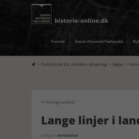
Forside
Dansk Historisk Fællesråd
Nyh
Forhistorisk tid, antikken, arkæologi
Bøger
Anme



Forrige artikel
Lange linjer i la
Kategori:
Anmeldelser