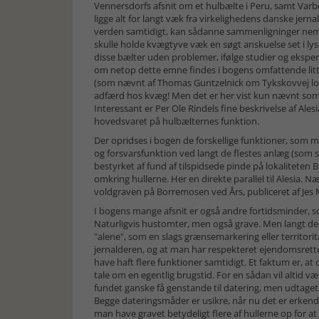
Vennersdorfs afsnit om et hulbælte i Peru, samt Varb
ligge alt for langt væk fra virkelighedens danske jer
verden samtidigt, kan sådanne sammenligninger nemt 
skulle holde kvægtyve væk en søgt anskuelse set i ly
disse bælter uden problemer, ifølge studier og ekspe
om netop dette emne findes i bogens omfattende litter
(som nævnt af Thomas Guntzelnick om Tykskovvej lo
adfærd hos kvæg! Men det er her vist kun nævnt som 
Interessant er Per Ole Rindels fine beskrivelse af Ales
hovedsvaret på hulbælternes funktion.
Der opridses i bogen de forskellige funktioner, som 
og forsvarsfunktion ved langt de flestes anlæg (som sk
bestyrket af fund af tilspidsede pinde på lokalitete
omkring hullerne. Her en direkte parallel til Alesia. N
voldgraven på Borremosen ved Års, publiceret af Jes 
I bogens mange afsnit er også andre fortidsminder, 
Naturligvis hustomter, men også grave. Men langt de
"alene", som en slags grænsemarkering eller territorita
jernalderen, og at man har respekteret ejendomsretten 
have haft flere funktioner samtidigt. Et faktum er, at 
tale om en egentlig brugstid. For en sådan vil altid vær
fundet ganske få genstande til datering, men udtaget 
Begge dateringsmåder er usikre, når nu det er erken
man have gravet betydeligt flere af hullerne op for at 