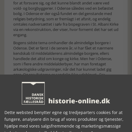
for at forsvare sig, og det kunne blandt andet være ved
vold- og borgbyggerier. I Odense således ved en befæstet
bolig. I Odense er der også fundet en del genstande med
religiøs betydning, som er fremlagt i et afsnit, og endelig
omtales nadversættet i sølv fra bispegraven i St. Albani Kirke
via en rekonstruktion, der viser, hvor fornemt det har set ud
engang.
Bogens sidste tema omhandler de almindelige borgere i
Odense. Det er først i de senere år, vi har fået et nærmere
kendskab til middelalderens almindelige borgere, ellers
handlede det altid om konge og kirke. Men her i Odense,
som i flere andre middelalderbyer, har man foretaget
arkæologiske udgravninger, når det har kunnet ladet gig
gøre. Og resultaterne er sandelig ikke udeblevet. Fra
handelsboder (her er defineret hvad en bod er:
forskelligartede konstruktioner og små bygninger, ofte et
enkelt rum, benyttet midlertidigt) over baggårdsfund til
egentlige rester efter stald og et bryggeri, kan man læse om
den almindelige middelalder odenseaners hverdagsliv. Alle
afsnittene er veldokumenteret ved udgravningsfotos, der
giver et fint billede af arkæologens materiale til tolkninger,
Dette websted benytter egne og tredjeparters cookies for at
og specielt fund af tønder (latrin- og brøndtønder) får fin
fungere, analysere din brug af vores produkter og tjenester,
omtale. En sjov oplysning er, at der frem til 1300-tallet ikke
hjælpe med vores salgsfremmende og marketingsmæssige
kendes til egentlige faste bygninger til latriner i Danmark,