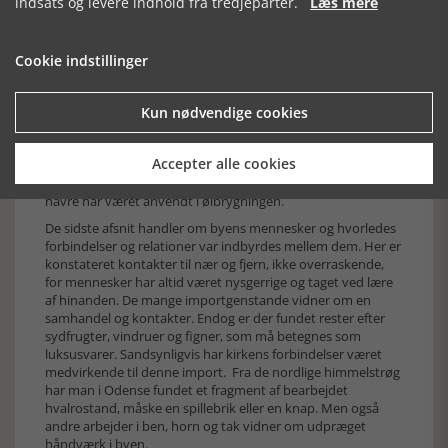
indsats og levere indhold fra tredjeparter.
Læs mere
men mon ikke det blot er et spørgsmål om tid, inden
sådanne erkendes et eller andet sted i landet. Det har jo
nærmest været en presserende nødvendighed med
nogenlunde ordentlige toiletforhold, og fra jernalder og
Cookie indstillinger
vikingetid kendes i hvert fald større gruber, hvis formål ikke
kan betvivles. I afsnitte "Øl i middelalderens Odense"
beskrives fundet af en bygning, der tolkes til at have været
Kun nødvendige cookies
bryggeri. Der er erkendt fire faser, og selv for den uerfarne
læser af arkæologisk stof er det forståeligt, hvordan faserne
Accepter alle cookies
er udskilt. Her kan man også læse lidt om øllets historie,
porseøl eller humleøl, og hvordan ikke blot byg, men også
havre har været anvendt i ølbrygningen.
De sidste afsnit handler om byens mennesker og hvorledes
forbindelser og relationer var indbyrdes mellem dem. Her er
konstateret kontakter til nær og fjern, ikke overraskende,
for mennesker har altid været nysgerrige og taget ved lære
af hinanden. De mange importgenstande vidner om en
samhandel og kontakter. Endog er der fundet rester efter
sydfrugter, vindruer og figner, som må betegnes som
luksusvarer. Sandsynligvis har kirkens forbindelser været
medvirkende til denne import. Fra de nordlige himmelstrøg
har man i Odense fundet et fragment af bearbejdet
hvalrostand, måske en spillebrik eller en knap. Men også
andre arbejder i ben, horn og tak vidner om udpræget
håndværk i byen.