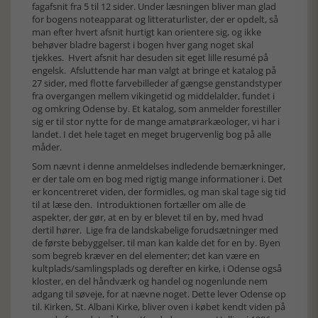
fagafsnit fra 5 til 12 sider. Under læsningen bliver man glad
for bogens noteapparat og litteraturlister, der er opdelt, så
man efter hvert afsnit hurtigt kan orientere sig, og ikke
behøver bladre bagerst i bogen hver gang noget skal
tjekkes. Hvert afsnit har desuden sit eget lille resumé på
engelsk. Afsluttende har man valgt at bringe et katalog på
27 sider, med flotte farvebilleder af gængse genstandstyper
fra overgangen mellem vikingetid og middelalder, fundet i
og omkring Odense by. Et katalog, som anmelder forestiller
sig er til stor nytte for de mange amatørarkæologer, vi har i
landet. I det hele taget en meget brugervenlig bog på alle
måder.
Som nævnt i denne anmeldelses indledende bemærkninger,
er der tale om en bog med rigtig mange informationer i. Det
er koncentreret viden, der formidles, og man skal tage sig tid
til at læse den. Introduktionen fortæller om alle de
aspekter, der gør, at en by er blevet til en by, med hvad
dertil hører. Lige fra de landskabelige forudsætninger med
de første bebyggelser, til man kan kalde det for en by. Byen
som begreb kræver en del elementer; det kan være en
kultplads/samlingsplads og derefter en kirke, i Odense også
kloster, en del håndværk og handel og nogenlunde nem
adgang til søveje, for at nævne noget. Dette lever Odense op
til. Kirken, St. Albani Kirke, bliver oven i købet kendt viden på