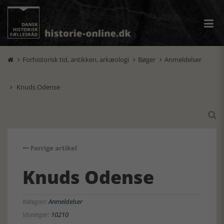
Forhistorisk tid, antikken, arkæologi
Bøger
Anmeldelser



Knuds Odense


Forrige artikel
Knuds Odense
Kategori:
Anmeldelser
Visninger:
10210