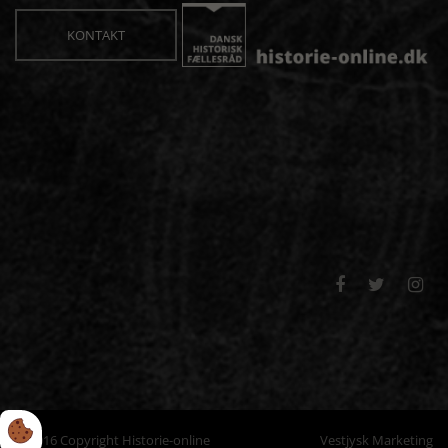
KONTAKT



© 2016 Copyright Historie-online
Vestjysk Marketing