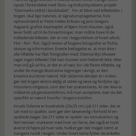
opsat i forbindelse med Slots- og Kulturstyrelsens projekt
"Danmarks oldtid i landskabet". For at blive ved billedsiden i
bogen, skal lige nævnes, at signaturoptagelserne, hvis
ophavsmænd er Peter Helles Eriksen og Jens Gregers
Aagaard, grafisk bearbejdet af Bjørn Kock Klausen, også
lever fuldt ud til de forventninger, man måtte have til de
indledende billeder, der er vist i begyndelsen af hvert afsnit.
Flot - flot - flot. Også resten af bogens fotografier er flotte,
skarpe og informative. Eneste beklagelse er, at man ikke i
alle tilfælde har fået fotografen med; Odense Bys Museer
tager ingen billeder! Det kan museer som bekendt ikke. Men
man må gå ud fra, at det er af nød, for i de fleste tilfælde, og
under de mange illustrative tegninger i øvrigt, er den
kreative kunstner nævnt. Når sådanne detaljer er i orden,
gør det bogen ekstra dejlig at sidde og læse og fordybe sig i
historiens vingesus, som den her præsenteres. At der ikke er
målestok på genstandsfotos, må man acceptere, især da det
specifikt er nævnt hvorfor i bogens kolofon.
Knuds Odense er kvadratisk (25x25 cm.) på 211 sider, der er
sat med to spalter, som gør den læsevenlig i forhold til en-
spaltede bøger. De 211 sider er opdelt i en introduktion og
fem temaer, markeret med hver sin farve, der også er trykt
øverst til højre på hver side, hvilket gør det meget nemt at
navigere rundt i bogen. Under hvert tema fylder de enkelte