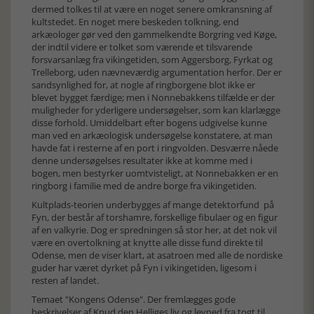
dermed tolkes til at være en noget senere omkransning af
kultstedet. En noget mere beskeden tolkning, end
arkæologer gør ved den gammelkendte Borgring ved Køge,
der indtil videre er tolket som værende et tilsvarende
forsvarsanlæg fra vikingetiden, som Aggersborg, Fyrkat og
Trelleborg, uden nævneværdig argumentation herfor. Der er
sandsynlighed for, at nogle af ringborgene blot ikke er
blevet bygget færdige; men i Nonnebakkens tilfælde er der
muligheder for yderligere undersøgelser, som kan klarlægge
disse forhold. Umiddelbart efter bogens udgivelse kunne
man ved en arkæologisk undersøgelse konstatere, at man
havde fat i resterne af en port i ringvolden. Desværre nåede
denne undersøgelses resultater ikke at komme med i
bogen, men bestyrker uomtvisteligt, at Nonnebakken er en
ringborg i familie med de andre borge fra vikingetiden.
Kultplads-teorien underbygges af mange detektorfund på
Fyn, der består af torshamre, forskellige fibulaer og en figur
af en valkyrie. Dog er spredningen så stor her, at det nok vil
være en overtolkning at knytte alle disse fund direkte til
Odense, men de viser klart, at asatroen med alle de nordiske
guder har været dyrket på Fyn i vikingetiden, ligesom i
resten af landet.
Temaet "Kongens Odense". Der fremlægges gode
beskrivelser af Knud den Helliges liv og levned fra togt til