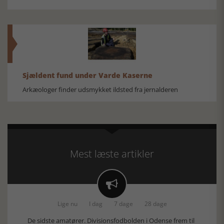
Sjældent fund under Varde Kaserne
Arkæologer finder udsmykket ildsted fra jernalderen
Mest læste artikler

Lige nu
I dag
7 dage
28 dage
De sidste amatører. Divisionsfodbolden i Odense frem til