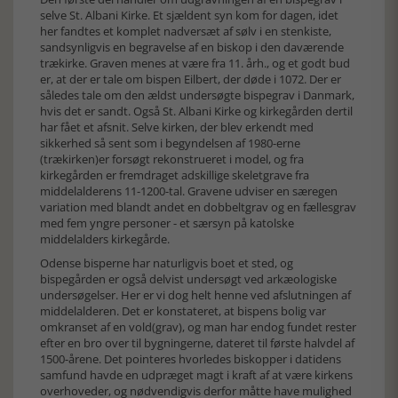
selve St. Albani Kirke. Et sjældent syn kom for dagen, idet
her fandtes et komplet nadversæt af sølv i en stenkiste,
sandsynligvis en begravelse af en biskop i den daværende
trækirke. Graven menes at være fra 11. årh., og et godt bud
er, at der er tale om bispen Eilbert, der døde i 1072. Der er
således tale om den ældst undersøgte bispegrav i Danmark,
hvis det er sandt. Også St. Albani Kirke og kirkegården dertil
har fået et afsnit. Selve kirken, der blev erkendt med
sikkerhed så sent som i begyndelsen af 1980-erne
(trækirken)er forsøgt rekonstrueret i model, og fra
kirkegården er fremdraget adskillige skeletgrave fra
middelalderens 11-1200-tal. Gravene udviser en særegen
variation med blandt andet en dobbeltgrav og en fællesgrav
med fem yngre personer - et særsyn på katolske
middelalders kirkegårde.
Odense bisperne har naturligvis boet et sted, og
bispegården er også delvist undersøgt ved arkæologiske
undersøgelser. Her er vi dog helt henne ved afslutningen af
middelalderen. Det er konstateret, at bispens bolig var
omkranset af en vold(grav), og man har endog fundet rester
efter en bro over til bygningerne, dateret til første halvdel af
1500-årene. Det pointeres hvorledes biskopper i datidens
samfund havde en udpræget magt i kraft af at være kirkens
overhoveder, og nødvendigvis derfor måtte have mulighed