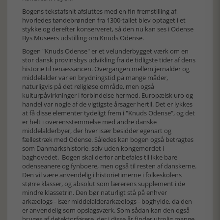
Bogens tekstafsnit afsluttes med en fin fremstilling af,
hvorledes tøndebrønden fra 1300-tallet blev optaget i et
stykke og derefter konserveret, så den nu kan ses i Odense
Bys Museers udstilling om Knuds Odense.
Bogen "Knuds Odense" er et velunderbygget værk om en
stor dansk provinsbys udvikling fra de tidligste tider af dens
historie til renæssancen. Overgangen mellem jernalder og
middelalder var en brydningstid på mange måder,
naturligvis på det religiøse område, men også
kulturpåvirkninger i forbindelse hermed. Europæisk uro og
handel var nogle af de vigtigste årsager hertil. Det er lykkes
at få disse elementer tydeligt frem i "Knuds Odense", og det
er helt i overensstemmelse med andre danske
middelalderbyer, der hver især besidder egenart og
fællestræk med Odense. Således kan bogen også betragtes
som Danmarkshistorie, selv uden kongemordet i
baghovedet. Bogen skal derfor anbefales til ikke bare
odenseanere og fynboere, men også til resten af danskerne.
Den vil være anvendelig i historietimerne i folkeskolens
større klasser, og absolut som lærerens supplement i de
mindre klassetrin. Den bør naturligt stå på enhver
arkæologs - især middelalderarkæologs - boghylde, da den
er anvendelig som opslagsværk. Som sådan kan den også
bruges af detektorførere, der i disse år finder utrolig mange