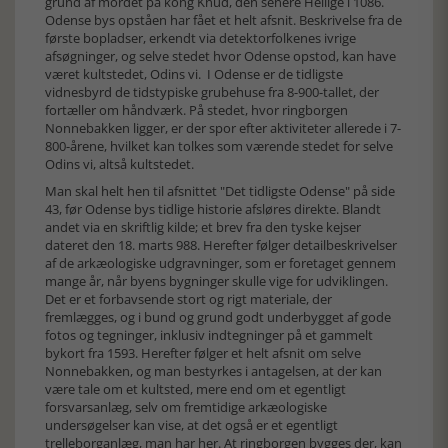
grund af mordet på kong Knud, den senere Hellige i 1086.
Odense bys opståen har fået et helt afsnit. Beskrivelse fra de
første bopladser, erkendt via detektorfolkenes ivrige
afsøgninger, og selve stedet hvor Odense opstod, kan have
været kultstedet, Odins vi. I Odense er de tidligste
vidnesbyrd de tidstypiske grubehuse fra 8-900-tallet, der
fortæller om håndværk. På stedet, hvor ringborgen
Nonnebakken ligger, er der spor efter aktiviteter allerede i 7-
800-årene, hvilket kan tolkes som værende stedet for selve
Odins vi, altså kultstedet.
Man skal helt hen til afsnittet "Det tidligste Odense" på side
43, før Odense bys tidlige historie afsløres direkte. Blandt
andet via en skriftlig kilde; et brev fra den tyske kejser
dateret den 18. marts 988. Herefter følger detailbeskrivelser
af de arkæologiske udgravninger, som er foretaget gennem
mange år, når byens bygninger skulle vige for udviklingen.
Det er et forbavsende stort og rigt materiale, der
fremlægges, og i bund og grund godt underbygget af gode
fotos og tegninger, inklusiv indtegninger på et gammelt
bykort fra 1593. Herefter følger et helt afsnit om selve
Nonnebakken, og man bestyrkes i antagelsen, at der kan
være tale om et kultsted, mere end om et egentligt
forsvarsanlæg, selv om fremtidige arkæologiske
undersøgelser kan vise, at det også er et egentligt
trelleborganlæg, man har her. At ringborgen bygges der, kan