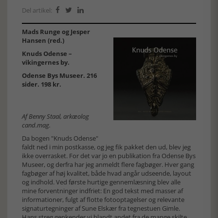
Del artikel:



Mads Runge og Jesper
Hansen (red.)
Knuds Odense –
vikingernes by.
Odense Bys Museer. 216
sider. 198 kr.
Af Benny Staal, arkæolog
cand.mag.
Da bogen "Knuds Odense"
faldt ned i min postkasse, og jeg fik pakket den ud, blev jeg
ikke overrasket. For det var jo en publikation fra Odense Bys
Museer, og derfra har jeg anmeldt flere fagbøger. Hver gang
fagbøger af høj kvalitet, både hvad angår udseende, layout
og indhold. Ved første hurtige gennemlæsning blev alle
mine forventninger indfriet: En god tekst med masser af
informationer, fulgt af flotte fotooptagelser og relevante
signaturtegninger af Sune Elskær fra tegnestuen Gimle.
Hans streg genkender vi blandt andet fra de mange skilte,