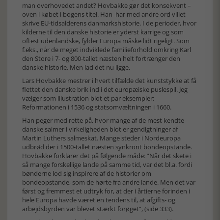
man overhovedet andet? Hovbakke gør det konsekvent –
oven i købet i bogens titel. Han har med andre ord villet
skrive EU-tidsalderens danmarkshistorie. I de perioder, hvor
kilderne til den danske historie er yderst karrige og som
oftest udenlandske, fylder Europa måske lidt rigeligt. Som
f.eks., når de meget indviklede familieforhold omkring Karl
den Store i 7- og 800-tallet næsten helt fortrænger den
danske historie. Men lad det nu ligge.
Lars Hovbakke mestrer i hvert tilfælde det kunststykke at få
flettet den danske brik ind i det europæiske puslespil. Jeg
vælger som illustration blot et par eksempler:
Reformationen i 1536 og statsomvæltningen i 1660.
Han peger med rette på, hvor mange af de mest kendte
danske salmer i virkeligheden blot er gendigtninger af
Martin Luthers salmeskat. Mange steder i Nordeuropa
udbrød der i 1500-tallet næsten synkront bondeopstande.
Hovbakke forklarer det på følgende måde: ”Når det skete i
så mange forskellige lande på samme tid, var det bl.a. fordi
bønderne lod sig inspirere af de historier om
bondeopstande, som de hørte fra andre lande. Men det var
først og fremmest et udtryk for, at der i årtierne forinden i
hele Europa havde været en tendens til, at afgifts- og
arbejdsbyrden var blevet stærkt forøget”, (side 333).