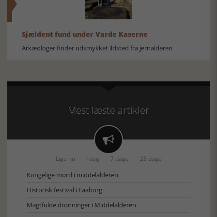
Sjældent fund under Varde Kaserne
Arkæologer finder udsmykket ildsted fra jernalderen
Mest læste artikler

Lige nu
I dag
7 dage
28 dage
Kongelige mord i middelalderen
Historisk festival i Faaborg
Magtfulde dronninger i Middelalderen