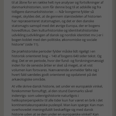
til at åbne for en række helt nye analyser og fortolkninger af
danmarkshistorien, som får denne bog til at adskille sig fra
tidligere danmarkshistorier. --- Når kongerne fylder så
meget, skyldes det, at de gennem størstedelen af historien
har repræsenteret statsmagten, og det er den danske
statsmagts samspil med det øvrige Europa, der er bogens
hovedfokus. Den kulturhistoriske og identitetshistoriske
udvikling (udviklingen af dansk og nordisk identitet mv.) er i
bogen koblet med den politiske, økonomiske og sociale
historie” (side 11).
De præhistoriske perioder fylder måske lidt rigeligt i en
historisk orienteret bog – 140 af bogens 640 sider tekst. Og
dog. Det er en periode, hvor der fund- og forskningsmæssigt
inden for de seneste årtier er sket så meget, at et vist
volumen kan forsvares. Nærværende anmelder følte sig i
hvert fald særdeles godt orienteret og opdateret på det
arkæologiske område.
At ville skrive dansk historie, set under en europæisk vinkel,
forekommer fornuftigt, al den stund Danmarks såvel
indenrigs- som udenrigshistorie naturligvis i
helikopterperspektiv til alle tider kun har været en brik i det
kontinentaleuropæiske puslespil. Man kan spørge: Kan man
overhovedet meningsfuldt beskæftige sig med dansk
historie uden at se den under en europæiske vinkel? Kan