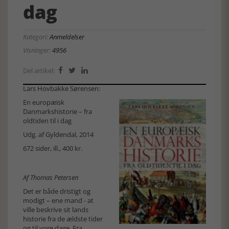
dag
Kategori:
Anmeldelser
Visninger:
4956
Del artikel:



Lars Hovbakke Sørensen:
En europæisk
Danmarkshistorie – fra
oldtiden til i dag
Udg. af Gyldendal, 2014
672 sider, ill., 400 kr.
Af Thomas Petersen
Det er både dristigt og
modigt – ene mand - at
ville beskrive sit lands
historie fra de ældste tider
og til vore dage. Fra