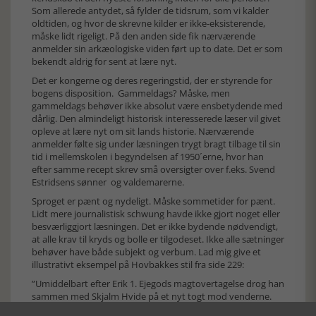
Som allerede antydet, så fylder de tidsrum, som vi kalder
oldtiden, og hvor de skrevne kilder er ikke-eksisterende,
måske lidt rigeligt. På den anden side fik nærværende
anmelder sin arkæologiske viden ført up to date. Det er som
bekendt aldrig for sent at lære nyt.
Det er kongerne og deres regeringstid, der er styrende for
bogens disposition. Gammeldags? Måske, men
gammeldags behøver ikke absolut være ensbetydende med
dårlig. Den almindeligt historisk interesserede læser vil givet
opleve at lære nyt om sit lands historie. Nærværende
anmelder følte sig under læsningen trygt bragt tilbage til sin
tid i mellemskolen i begyndelsen af 1950´erne, hvor han
efter samme recept skrev små oversigter over f.eks. Svend
Estridsens sønner og valdemarerne.
Sproget er pænt og nydeligt. Måske sommetider for pænt.
Lidt mere journalistisk schwung havde ikke gjort noget eller
besværliggjort læsningen. Det er ikke bydende nødvendigt,
at alle krav til kryds og bolle er tilgodeset. Ikke alle sætninger
behøver have både subjekt og verbum. Lad mig give et
illustrativt eksempel på Hovbakkes stil fra side 229:
”Umiddelbart efter Erik 1. Ejegods magtovertagelse drog han
sammen med Skjalm Hvide på et nyt togt mod venderne.
Danskerne underlagde sig Rügen og gjorde venderne, som