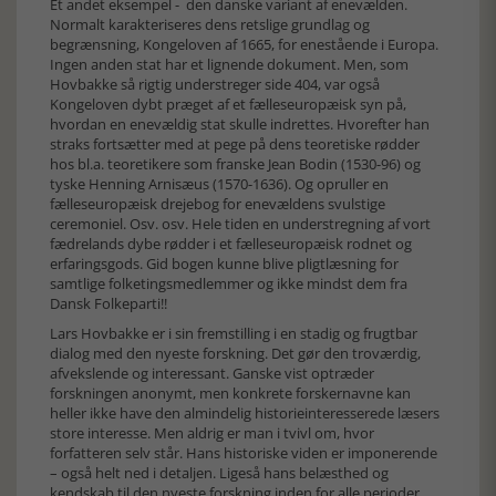
Et andet eksempel - den danske variant af enevælden.
Normalt karakteriseres dens retslige grundlag og
begrænsning, Kongeloven af 1665, for enestående i Europa.
Ingen anden stat har et lignende dokument. Men, som
Hovbakke så rigtig understreger side 404, var også
Kongeloven dybt præget af et fælleseuropæisk syn på,
hvordan en enevældig stat skulle indrettes. Hvorefter han
straks fortsætter med at pege på dens teoretiske rødder
hos bl.a. teoretikere som franske Jean Bodin (1530-96) og
tyske Henning Arnisæus (1570-1636). Og opruller en
fælleseuropæisk drejebog for enevældens svulstige
ceremoniel. Osv. osv. Hele tiden en understregning af vort
fædrelands dybe rødder i et fælleseuropæisk rodnet og
erfaringsgods. Gid bogen kunne blive pligtlæsning for
samtlige folketingsmedlemmer og ikke mindst dem fra
Dansk Folkeparti!!
Lars Hovbakke er i sin fremstilling i en stadig og frugtbar
dialog med den nyeste forskning. Det gør den troværdig,
afvekslende og interessant. Ganske vist optræder
forskningen anonymt, men konkrete forskernavne kan
heller ikke have den almindelig historieinteresserede læsers
store interesse. Men aldrig er man i tvivl om, hvor
forfatteren selv står. Hans historiske viden er imponerende
– også helt ned i detaljen. Ligeså hans belæsthed og
kendskab til den nyeste forskning inden for alle perioder.