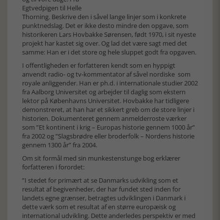
Egtvedpigen til Helle
Thorning. Beskrive den i såvel lange linjer som i konkrete
punktnedslag. Det er ikke desto mindre den opgave, som
historikeren Lars Hovbakke Sørensen, født 1970, i sit nyeste
projekt har kastet sig over. Og lad det være sagt med det
samme: Han er i det store og hele sluppet godt fra opgaven.
I offentligheden er forfatteren kendt som en hyppigt
anvendt radio- og tv-kommentator af såvel nordiske som
royale anliggender. Han er ph.d. i internationale studier 2002
fra Aalborg Universitet og arbejder til daglig som ekstern
lektor på Københavns Universitet. Hovbakke har tidligere
demonstreret, at han har et sikkert greb om de store linjer i
historien. Dokumenteret gennem anmelderroste værker
som ”Et kontinent i krig – Europas historie gennem 1000 år”
fra 2002 og ”Slagsbrødre eller broderfolk – Nordens historie
gennem 1300 år” fra 2004.
Om sit formål med sin munkestenstunge bog erklærer
forfatteren i forordet:
”I stedet for primært at se Danmarks udvikling som et
resultat af begivenheder, der har fundet sted inden for
landets egne grænser, betragtes udviklingen i Danmark i
dette værk som et resultat af en større europæisk og
international udvikling. Dette anderledes perspektiv er med