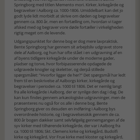
Springborg med titlen Memento mori. Kirker, kirkegårde og
begravelser i Aalborg ca. 1000-1806. Umiddelbart kan det jo
godt lyde lidt morbidt at skrive om døden og begravelser
gennem ca. 800 år, men en fortælling om, hvordan vi tager
afsked med og begraver vore døde fortæller i virkeligheden
rigtig meget om de levende.
Udgangspunktet for denne bog er dog mere lavpraktisk.
Bente Springborg har gennem sit arbejdsliv udgravet store
dele af Aalborg, og hun har ofte stået i en udgravning af en
af byens tidligere kirkegårde under de moderne gader,
pladser og torve, hvor forbipasserende opdagede de
udgravede knogler og skeletter, og derpå stillede
spørgsmålet: ”Hvorfor ligger de her?” Det spørgsmål har ledt
frem til en beskrivelse af Aalborgs kirker, kirkegårde og
begravelser i perioden ca. 1000 til 1806. Det er nemlig langt
fra alle kirkegårde i Aalborg, der er synlige den dag i dag. De
kan kun findes gennem arkæologiske udgravninger, men de
præsenteres nu også for os alle i denne bog. Bente
Springborg giver os desuden en indføring i Aalborg bys
overordnede historie, og i begravelsesskik gennem de ca.
800 år bogen dækker samt selvfølgelig gennemgangen af de
syv kirker med tilhørende kirkegårde, der var i Aalborg fra
ca. 1000 til 1806; Skt. Clemens kirke og kirkegård, Budolfi
kirke og kirkegård, Vor Frue kirke med kloster og kirkegård,