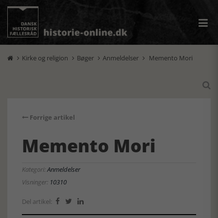
Kirke og religion
Bøger
Anmeldelser
Memento Mori





Forrige artikel
Memento Mori
Kategori:
Anmeldelser
Visninger:
10310
Del artikel:


