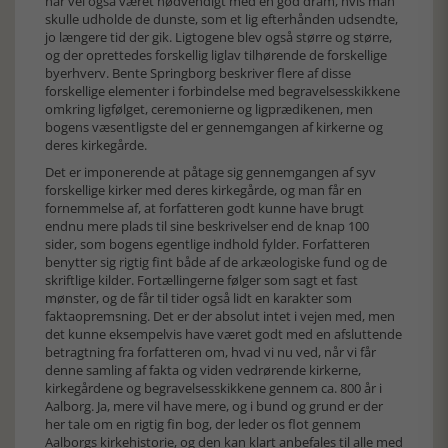
har vel også været nødvendigt med en god dram, hvis man
skulle udholde de dunste, som et lig efterhånden udsendte,
jo længere tid der gik. Ligtogene blev også større og større,
og der oprettedes forskellig liglav tilhørende de forskellige
byerhverv. Bente Springborg beskriver flere af disse
forskellige elementer i forbindelse med begravelsesskikkene
omkring ligfølget, ceremonierne og ligprædikenen, men
bogens væsentligste del er gennemgangen af kirkerne og
deres kirkegårde.
Det er imponerende at påtage sig gennemgangen af syv
forskellige kirker med deres kirkegårde, og man får en
fornemmelse af, at forfatteren godt kunne have brugt
endnu mere plads til sine beskrivelser end de knap 100
sider, som bogens egentlige indhold fylder. Forfatteren
benytter sig rigtig fint både af de arkæologiske fund og de
skriftlige kilder. Fortællingerne følger som sagt et fast
mønster, og de får til tider også lidt en karakter som
faktaopremsning. Det er der absolut intet i vejen med, men
det kunne eksempelvis have været godt med en afsluttende
betragtning fra forfatteren om, hvad vi nu ved, når vi får
denne samling af fakta og viden vedrørende kirkerne,
kirkegårdene og begravelsesskikkene gennem ca. 800 år i
Aalborg. Ja, mere vil have mere, og i bund og grund er der
her tale om en rigtig fin bog, der leder os flot gennem
Aalborgs kirkehistorie, og den kan klart anbefales til alle med