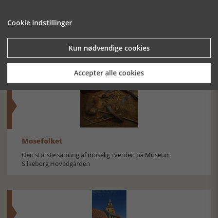
JÆGERSBORG
VEJENE TIL
GERNINGSSTEDER
ALLÉ I 300 ÅR -
HVIDOVRE
- EN
Cookie indstillinger
EN
KRIMINALVANDRING
BILLEDKAVALKADE
GENNEM
KØBENHAVNS
Kun nødvendige cookies
MORD
Accepter alle cookies
Mosefolket
Den største samling af moselig i verden på Museum
Silkeborg Hovedgården