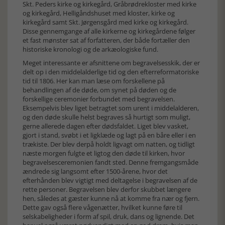
Skt. Peders kirke og kirkegård, Gråbrødrekloster med kirke
og kirkegård, Helligåndshuset med kloster, kirke og
kirkegård samt Skt. Jørgensgård med kirke og kirkegård.
Disse gennemgange af alle kirkerne og kirkegårdene følger
et fast mønster sat af forfatteren, der både fortæller den
historiske kronologi og de arkæologiske fund.
Meget interessante er afsnittene om begravelsesskik, der er
delt op i den middelalderlige tid og den efterreformatoriske
tid til 1806. Her kan man læse om forskellene på
behandlingen af de døde, om synet på døden og de
forskellige ceremonier forbundet med begravelsen.
Eksempelvis blev liget betragtet som urent i middelalderen,
og den døde skulle helst begraves så hurtigt som muligt,
gerne allerede dagen efter dødsfaldet. Liget blev vasket,
gjort i stand, svøbt i et ligklæde og lagt på en båre eller i en
trækiste. Der blev derpå holdt ligvagt om natten, og tidligt
næste morgen fulgte et ligtog den døde til kirken, hvor
begravelsesceremonien fandt sted. Denne fremgangsmåde
ændrede sig langsomt efter 1500-årene, hvor det
efterhånden blev vigtigt med deltagelse i begravelsen af de
rette personer. Begravelsen blev derfor skubbet længere
hen, således at gæster kunne nå at komme fra nær og fjern.
Dette gav også flere vågenætter, hvilket kunne føre til
selskabeligheder i form af spil, druk, dans og lignende. Det