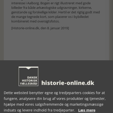
interesse i Aalborg. Bogen er rigt illustreret med gode
billeder fra både arkæologiske udgravninger, kirkerne,
genstande og forskellige kilder. Hertil er det rigtig godt med
de mange tegnede kort, som placerer os i bybilledet
kombineret med oversigtsfotos.
[Historie-online.dk, den 8. januar 2019]
Forrige artikel
SE RELATEREDE ARTIKLER
Dette websted benytter egne og tredjeparters cookies for at
fungere, analysere din brug af vores produkter og tjenester,
hjælpe med vores salgsfremmende og marketingsmæssige
indsats og levere indhold fra tredjeparter.
Læs mere