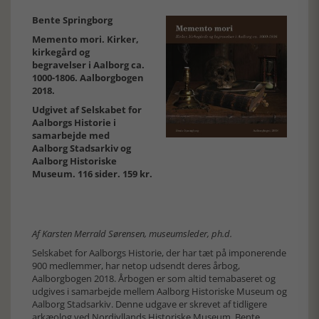
Bente Springborg
Memento mori. Kirker,
kirkegård og
begravelser i Aalborg ca.
1000-1806. Aalborgbogen
2018.
Udgivet af Selskabet for
Aalborgs Historie i
samarbejde med
Aalborg Stadsarkiv og
Aalborg Historiske
Museum. 116 sider. 159 kr.
Af Karsten Merrald Sørensen, museumsleder, ph.d.
Selskabet for Aalborgs Historie, der har tæt på imponerende
900 medlemmer, har netop udsendt deres årbog,
Aalborgbogen 2018. Årbogen er som altid temabaseret og
udgives i samarbejde mellem Aalborg Historiske Museum og
Aalborg Stadsarkiv. Denne udgave er skrevet af tidligere
arkæolog ved Nordjyllands Historiske Museum, Bente