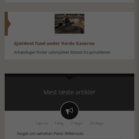
Sjældent fund under Varde Kaserne
Arkæologer finder udsmykket ildsted fra jernalderen
Mest læste artikler

Lige nu
I dag
7 dage
28 dage
Noget om søhelten Peter Willemoes