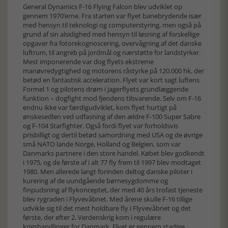
General Dynamics F-16 Flying Falcon blev udviklet op
gennem 1970’erne. Fra starten var flyet banebrydende især
med hensyn til teknologi og computerstyring, men også på
grund af sin alsidighed med hensyn til løsning af forskellige
opgaver fra fotorekognoscering, overvågning af det danske
luftrum, til angreb på jordmål og nærstøtte for landstyrker.
Mest imponerende var dog flyets ekstreme
manøvredygtighed og motorens råstyrke på 120.000 hk, der
betød en fantastisk acceleration. Flyet var kort sagt luftens
Formel 1 og pilotens drøm i jagerflyets grundlæggende
funktion – dogfight mod fjendens tilsvarende. Selv om F-16
endnu ikke var færdigudviklet, kom flyet hurtigt på
ønskesedlen ved udfasning af den ældre F-100 Super Sabre
og F-104 Starfighter. Også fordi flyet var forholdsvis
prisbilligt og dertil betød samordning med USA og de øvrige
små NATO lande Norge, Holland og Belgien, som var
Danmarks partnere i den store handel. Købet blev godkendt
i 1975, og de første af i alt 77 fly frem til 1997 blev modtaget
1980. Men allerede langt forinden deltog danske piloter i
kurering af de uundgående børnesygdomme og
finpudsning af flykonceptet, der med 40 års trofast tjeneste
blev rygraden i Flyvevåbnet. Med årene skulle F-16 tillige
udvikle sig til det mest holdbare fly i Flyvevåbnet og det
første, der efter 2. Verdenskrig kom i regulære
krigshandlinger for Danmark. Flyet er gennem stadige