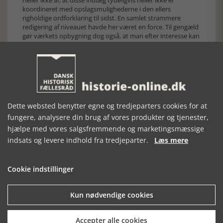
heller ikke af, at disse indlæg tydeligvis heller ikke er
koordineret med opslagsmulighederne i den ellers
righoldige ordforklaring til sidst. En samlet strammere
redigering af niveauet havde her været en force. Til gengæld
gør værkets opbygning dog også, at man efter interesse kan
skimme eller springe disse afsnit over til fordel for de
omfattende pilotberetninger.
Dette websted benytter egne og tredjeparters cookies for at
fungere, analysere din brug af vores produkter og tjenester,
hjælpe med vores salgsfremmende og marketingsmæssige
indsats og levere indhold fra tredjeparter.
Læs mere
Cookie indstillinger
Konklusion
Kun nødvendige cookies
Et indbydende og omfattende men også stedvist ujævnt
monument over F-16 Flying Falcons 40 år i Flyvevåbnet, som
Accepter alle cookies
trods sine få skønhedspletter afgjort vil blive modtaget med