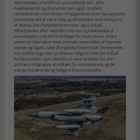
Størstedelen af stoffet er i journalistisk stil – ofte
hæsblæsende og dramatisk men også i imellem
reflekterende med hensyn til opgavernes krav, den psykiske
belastning ved at være i krig og eftertanker med hensyn til
at dræbe. Men forfatterne kommer også ind på
tilfredsheden efter veludført mission og beskrivelse af
samarbejdet med NATO-kolleger fra andre lande. Andre
steder er stilen jævn med udstrakt anvendelse af tekniske
termer og fagets væld af engelske forkortelser. Mestendels
kan stoffet dog uden problemer tilegnes med det mål af
forhåndsviden, som allerede vil være til stede hos den
primære målgruppe af militært fly-interesserede og de
mange nuværende og tidligere forsvarsansatte.