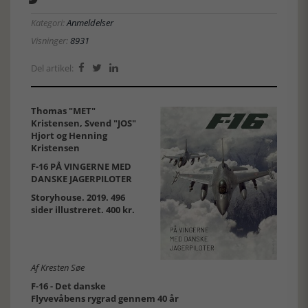
Kategori:
Anmeldelser
Visninger:
8931
Del artikel:



Thomas "MET"
Kristensen, Svend "JOS"
Hjort og Henning
Kristensen
F-16 PÅ VINGERNE MED
DANSKE JAGERPILOTER
Storyhouse. 2019. 496
sider illustreret. 400 kr.
Af Kresten Søe
F-16 - Det danske
Flyvevåbens rygrad gennem 40 år