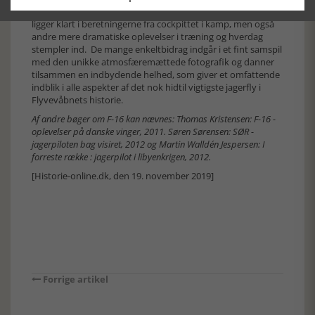
begejstring af den primære målgruppe. Højdepunkterne
ligger klart i beretningerne fra cockpittet i kamp, men også
andre mere dramatiske oplevelser i træning og hverdag
stempler ind. De mange enkeltbidrag indgår i et fint samspil
med den unikke atmosfæremættede fotografik og danner
tilsammen en indbydende helhed, som giver et omfattende
indblik i alle aspekter af det nok hidtil vigtigste jagerfly i
Flyvevåbnets historie.
Af andre bøger om F-16 kan nævnes: Thomas Kristensen: F-16 -
oplevelser på danske vinger, 2011. Søren Sørensen: SØR -
jagerpiloten bag visiret, 2012 og Martin Walldén Jespersen: I
forreste række : jagerpilot i libyenkrigen, 2012.
[Historie-online.dk, den 19. november 2019]
Forrige artikel