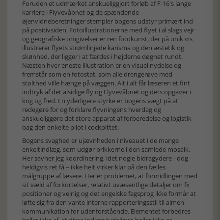
Foruden et udmærket anskueliggjort forløb af F-16's lange
karriere i Flyvevåbnet og de spændende
øjenvidneberetninger stempler bogens udstyr primært ind
på positivsiden. Fotoillustrationerne med flyet i al slags vejr
og geografiske omgivelser er ren fotokunst, der på unik vis
illustrerer flyets strømlinjede karisma og den æstetik og
skønhed, der ligger i at færdes i højderne døgnet rundt.
Næsten hver eneste illustration er en visuel nydelse og
fremstår som en fotostat, som alle drengerøve med
stolthed ville hænge på væggen. Alt i alt får læseren et fint
indtryk af det alsidige fly og Flyvevåbnet og dets opgaver i
krig og fred. En yderligere styrke er bogens vægt på at
redegøre for og forklare flyvningens hverdag og
anskueliggøre det store apparat af forberedelse og logistik
bag den enkelte pilot i cockpittet.
Bogens svaghed er ujævnheden i niveauet i de mange
enkeltindlæg, som udgør brikkerne i den samlede mosaik.
Her savner jeg koordinering, idet nogle bidragydere - dog
heldigvis ret få – ikke helt virker klar på den fælles
målgruppe af læsere. Her er problemet, at formidlingen med
sit væld af forkortelser, relativt uvæsentlige detaljer om fx
positioner og vejrlig og det engelske fagsprog ikke formår at
løfte sig fra den vante interne rapporteringsstil til almen
kommunikation for udenforstående. Elementet forbedres