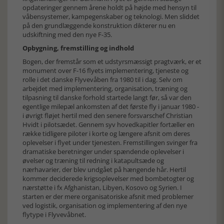
opdateringer gennem årene holdt på højde med hensyn til
våbensystemer, kampegenskaber og teknologi. Men sliddet
på den grundlæggende konstruktion dikterer nu en
udskiftning med den nye F-35.
Opbygning, fremstilling og indhold
Bogen, der fremstår som et udstyrsmæssigt pragtværk, er et
monument over F-16 flyets implementering, tjeneste og
rolle i det danske Flyvevåben fra 1980 til i dag. Selv om
arbejdet med implementering, organisation, træning og
tilpasning til danske forhold startede langt før, så var den
egentlige milepæl ankomsten af det første fly i januar 1980 -
i øvrigt fløjet hertil med den senere forsvarschef Christian
Hvidt i pilotsædet. Gennem syv hovedkapitler fortæller en
række tidligere piloter i korte og længere afsnit om deres
oplevelser i flyet under tjenesten. Fremstillingen svinger fra
dramatiske beretninger under spændende oplevelser i
øvelser og træning til redning i katapultsæde og
nærhavarier, der blev undgået på hængende hår. Hertil
kommer deciderede krigsoplevelser med bombetogter og
nærstøtte i fx Afghanistan, Libyen, Kosovo og Syrien. I
starten er der mere organisatoriske afsnit med problemer
ved logistik, organisation og implementering af den nye
flytype i Flyvevåbnet.