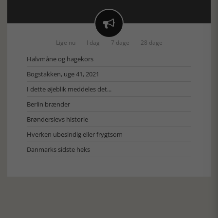

Lige nu
I dag
7 dage
28 dage
Halvmåne og hagekors
Bogstakken, uge 41, 2021
I dette øjeblik meddeles det...
Berlin brænder
Brønderslevs historie
Hverken ubesindig eller frygtsom
Danmarks sidste heks