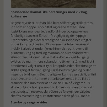
Spændende dramatiske beretninger med kik bag
kulisserne
Bogens styrke er, at man ikke bare skildrer jagerpiloternes
job som at hoppe i cockpittet og drøne af sted. Både
logistikkens mangeartede udfordringer og opgavernes
forskellige aspekter får sit – fx vejrliget og de hyppige
luftoptankninger, der til stadighed skal indpasses i togter
under kamp og træning. På samme måde får læseren et
indblik i arbejdet under fjerne himmelstrøg, kravene til
piloterne i krig og fred, og hvordan de bliver håndteret i
situationen. Ikke mindst når teknikken en sjælden gang
svigter, og man – mens sekunderne tikker – står med livet i
hænderne i valget om at ty til katapultsædet eller forsøge en
sidste gang at få flyet i gang. Også belastningen og fx den
nagende tvivl, om målet nu alligevel kunne være civilt, er fint
beskrevet. Hertil kommer et tankevækkende indblik i de
resurser, der kræves for at holde en F-16 på vingerne. Fx
skulle til første hold på seks fly i Libyen foruden tonsvis af
ekstra udstyr, reservedele, våben og forsyninger således
skaffes overnatning til et støttemandskab på 130 mand!
Stærke og svagere sider