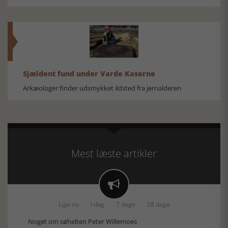
Sjældent fund under Varde Kaserne
Arkæologer finder udsmykket ildsted fra jernalderen
Mest læste artikler

Lige nu
I dag
7 dage
28 dage
Noget om søhelten Peter Willemoes