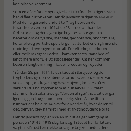
kan hilse velkomment.
Som en af de første nyudgivelser i 100-året for krigens start
har vi fået historikeren Henrik Jensens: ”Krigen 1914-1918”.
Med den afgørende undertitel ”- og hvordan den
forandrede verden”. 164 af de 284 sider omhandler
forhistorien og den egentlige krig. De sidste godt120
beretter om de fysiske, mentale, geopolitiske, økonomiske,
kulturelle og politiske spor, krigen satte. Det er en glimrende
opdeling – fremragende fortalt. For efterkrigsperioden –
eller mellemkrigsperioden – karakteriseres i sandhed af
langt mere end ”Die Dolkstosslegende”. Og her kommer
læseren langt omkring – både i bredden og i dybden.
”Så, den 28. juni 1914, faldt skuddet i Sarajevo, og den
tryghedens og den skabende fornuftsverden, som vi var
vokset op i, opdraget i og havde hjem i, knustes på et
sekund i tusind stykker som et hult lerkar…” Citatet
stammer fra Stefan Zweigs ”Verden af i går”. Et citat der går
igen og igen i bøger om denne krig. Men. Alene titlen
rummer det hele. 1914 blev for alvor det år, hvor døren til
det, der var, blev hamret i med et frygtindgydende brag.
Henrik Jensens bog er ikke en minutiøs gennemgang af
perioden 1914 til 1918 slag for slag. I stedet har forfatteren
valgt at slå ned i en række udvalgte begivenheder, der er