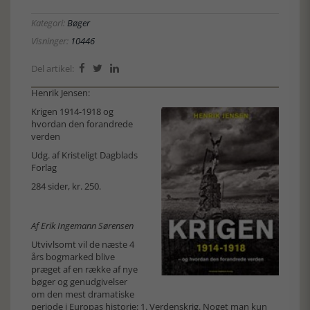
Kategori:
Bøger
Visninger:
10446
Del artikel:



Henrik Jensen:
Krigen 1914-1918 og
hvordan den forandrede
verden
Udg. af Kristeligt Dagblads
Forlag
284 sider, kr. 250.
Af Erik Ingemann Sørensen
Utvivlsomt vil de næste 4
års bogmarked blive
præget af en række af nye
bøger og genudgivelser
om den mest dramatiske
periode i Europas historie: 1. Verdenskrig. Noget man kun