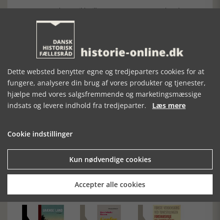
Desværre er bogen ikke illustreret ret meget. Det havde
været en stor hjælp i den sidste del. Og så har forfatteren
den dårlige ide, at bringe citaterne uden ophavsmand. Her
skal man bladre om sidst i bogen.
Henrik Jensens bog er en meget anderledes fortælling om
den måske uundgåelige krig. Dens force ligger i, at læseren
efterlades med undren over det, der skete under og efter
Dette websted benytter egne og tredjeparters cookies for at
krigen. Det er faktisk slet ikke så dårligt.
fungere, analysere din brug af vores produkter og tjenester,
hjælpe med vores salgsfremmende og marketingsmæssige
indsats og levere indhold fra tredjeparter.
Læs mere
Cookie indstillinger
Forrige artikel
Kun nødvendige cookies
SE RELATEREDE ARTIKLER
Accepter alle cookies