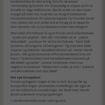
karakteristiske for denne krig. Som for eksempel
Tannenberg og Somme. For så pludselig at stoppe op for at
fortælle en slags sidehistorier. Blandt andet om den totale
mangel på viden om, hvad der var årsag til soldaternes
nervesammenbrud. (Et rystende kapitel). For hvordan skulle
man opfatte det som andet end et forsøg på at slippe for
aktiv tjeneste, når nu kundskaberne ikke rakte længere?
Efter tabet af 9 millioner liv og et forrykt antal af lemlæstede
– fysisk som psykisk – blev der i Versailles sat et – yderst
diskutabelt – punktum for de fire års helvede. ”Først faldt
fyrsterne, så kongerne, så hertugerne.” Og med dem både
imperier og drømme. Versaillestraktaten var, mener Henrik
Jensen, i den grad domineret af franskmændenes krav om
hævn: ”Tyskland (blev) med Versaillesfreden kastreret på
alle ledder og kanter”, noterer forfatteren, mens han
nøgternt konstaterer: ”Måske intet under, at man i Tyskland
omtalte traktaten som
Das Diktat
”.
Det nye Europakort
Forrest og bagerst i bogen er der to kort: Europa før og
Europa efter krigen. Dramatiske modstillinger der siger alt
om de voldsomme omvæltninger, der fandt sted. Henrik
Jensen præciserer 4 nye grupperinger:
1: De demokratiske zoner i vest og nord