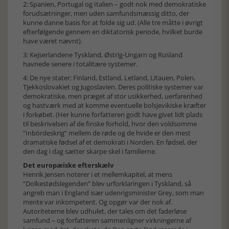
2: Spanien, Portugal og Italien – godt nok med demokratiske
forudsætninger, men uden samfundsmæssig ditto, der
kunne danne basis for at folde sig ud. (Alle tre måtte i øvrigt
efterfølgende gennem en diktatorisk periode, hvilket burde
have været nævnt).
3: Kejserlandene Tyskland, Østrig-Ungarn og Rusland
havnede senere i totalitære systemer.
4: De nye stater: Finland, Estland, Letland, Litauen, Polen,
Tjekkoslovakiet og Jugoslavien. Deres politiske systemer var
demokratiske, men præget af stor usikkerhed, uerfarenhed
og hastværk med at komme eventuelle bolsjevikiske kræfter
i forkøbet. (Her kunne forfatteren godt have givet lidt plads
til beskrivelsen af de finske forhold, hvor den voldsomme
”Inbördeskrig” mellem de røde og de hvide er den mest
dramatiske fødsel af et demokrati i Norden. En fødsel, der
den dag i dag sætter skarpe skel i familierne.
Det europæiske efterskælv
Henrik Jensen noterer i et mellemkapitel, at mens
”Dolkestødslegenden” blev urforklaringen i Tyskland, så
angreb man i England især udenrigsminister Grey, som man
mente var inkompetent. Og opgør var der nok af.
Autoriteterne blev udhulet, der tales om det faderløse
samfund – og forfatteren sammenligner virkningerne af