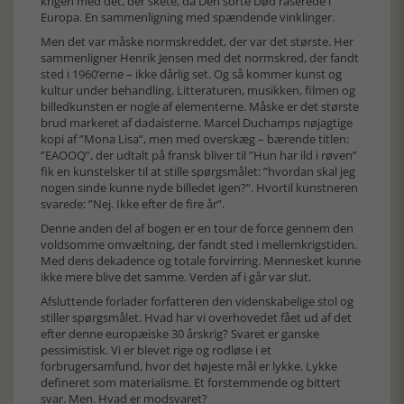
krigen med det, der skete, da Den sorte Død raserede i
Europa. En sammenligning med spændende vinklinger.
Men det var måske normskreddet, der var det største. Her
sammenligner Henrik Jensen med det normskred, der fandt
sted i 1960’erne – ikke dårlig set. Og så kommer kunst og
kultur under behandling. Litteraturen, musikken, filmen og
billedkunsten er nogle af elementerne. Måske er det største
brud markeret af dadaisterne. Marcel Duchamps nøjagtige
kopi af ”Mona Lisa”, men med overskæg – bærende titlen:
”EAOOQ”, der udtalt på fransk bliver til ”Hun har ild i røven”
fik en kunstelsker til at stille spørgsmålet: ”hvordan skal jeg
nogen sinde kunne nyde billedet igen?”. Hvortil kunstneren
svarede: ”Nej. Ikke efter de fire år”.
Denne anden del af bogen er en tour de force gennem den
voldsomme omvæltning, der fandt sted i mellemkrigstiden.
Med dens dekadence og totale forvirring. Mennesket kunne
ikke mere blive det samme. Verden af i går var slut.
Afsluttende forlader forfatteren den videnskabelige stol og
stiller spørgsmålet. Hvad har vi overhovedet fået ud af det
efter denne europæiske 30 årskrig? Svaret er ganske
pessimistisk. Vi er blevet rige og rodløse i et
forbrugersamfund, hvor det højeste mål er lykke. Lykke
defineret som materialisme. Et forstemmende og bittert
svar. Men. Hvad er modsvaret?