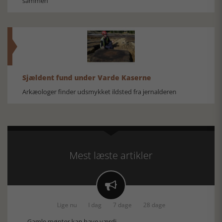
sammen
Sjældent fund under Varde Kaserne
Arkæologer finder udsmykket ildsted fra jernalderen
Mest læste artikler

Lige nu
I dag
7 dage
28 dage
Gamle mønter kan have værdi