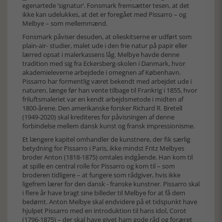
egenartede ’signatur’. Fonsmark fremsætter tesen, at det
ikke kan udelukkes, at det er foregået med Pissarro – og
Melbye – som mellemmænd.
Fonsmark påviser desuden, at olieskitserne er udført som
plain-air- studier, malet ude i den frie natur på papir eller
lærred opsat i malerkassens låg. Melbye havde denne
tradition med sig fra Eckersberg-skolen i Danmark, hvor
akademieleverne arbejdede i omegnen af København.
Pissarro har formentlig været bekendt med arbejdet ude i
naturen, længe før han vente tilbage til Frankrig i 1855, hvor
friluftsmaleriet var en kendt arbejdsmetode i midten af
1800-årene. Den amerikanske forsker Richard R. Bretell
(1949-2020) skal krediteres for påvisningen af denne
forbindelse mellem dansk kunst og fransk impressionisme.
Et længere kapitel omhandler de kunstnere, der fik særlig
betydning for Pissarro i Paris, ikke mindst Fritz Melbyes
broder Anton (1818-1875) omtales indgående. Han kom til
at spille en central rolle for Pissarro og kom til – som
broderen tidligere – at fungere som rådgiver, hvis ikke
ligefrem lærer for den dansk - franske kunstner. Pissarro skal
i flere år have bragt sine billeder til Melbye for at få dem
bedømt. Anton Melbye skal endvidere på et tidspunkt have
hjulpet Pissarro med en introduktion til hans idol, Corot
(1796-1875) – der skal have givet ham gode råd og foræret