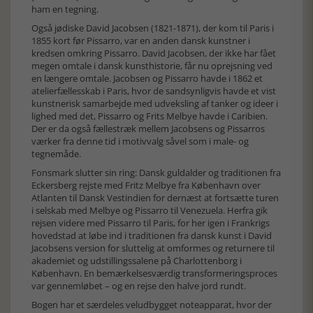
ham en tegning.
Også jødiske David Jacobsen (1821-1871), der kom til Paris i
1855 kort før Pissarro, var en anden dansk kunstner i
kredsen omkring Pissarro. David Jacobsen, der ikke har fået
megen omtale i dansk kunsthistorie, får nu oprejsning ved
en længere omtale. Jacobsen og Pissarro havde i 1862 et
atelierfællesskab i Paris, hvor de sandsynligvis havde et vist
kunstnerisk samarbejde med udveksling af tanker og ideer i
lighed med det, Pissarro og Frits Melbye havde i Caribien.
Der er da også fællestræk mellem Jacobsens og Pissarros
værker fra denne tid i motivvalg såvel som i male- og
tegnemåde.
Fonsmark slutter sin ring: Dansk guldalder og traditionen fra
Eckersberg rejste med Fritz Melbye fra København over
Atlanten til Dansk Vestindien for dernæst at fortsætte turen
i selskab med Melbye og Pissarro til Venezuela. Herfra gik
rejsen videre med Pissarro til Paris, for her igen i Frankrigs
hovedstad at løbe ind i traditionen fra dansk kunst i David
Jacobsens version for sluttelig at omformes og returnere til
akademiet og udstillingssalene på Charlottenborg i
København. En bemærkelsesværdig transformeringsproces
var gennemløbet – og en rejse den halve jord rundt.
Bogen har et særdeles veludbygget noteapparat, hvor der