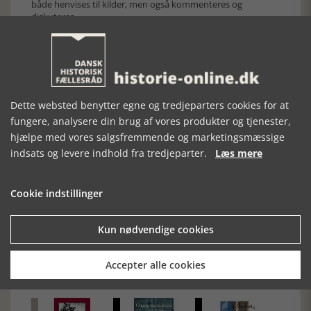
både henvises til kilder, men også kommenteres og
diskuteres.
Bogen præsenterer nye kunsthistoriske opdagelser, idet
forfatteren har en grundig faglig tilgang til stoffet og
samtidig perspektiverer nyopdagelserne. Såvel dansk kunst
som fransk impressionisme tilgåes med stor indsigt og
kunstfaglig grundighed, hvorved bogen er væsentlig for
såvel dansk kunst som fransk impressionisme.
Dette websted benytter egne og tredjeparters cookies for at
[Historie-online.dk, den 10. juni 2026]
fungere, analysere din brug af vores produkter og tjenester,
hjælpe med vores salgsfremmende og marketingsmæssige
indsats og levere indhold fra tredjeparter.
Læs mere
Cookie indstillinger
Forrige artikel
Kun nødvendige cookies
Accepter alle cookies
SE RELATEREDE ARTIKLER