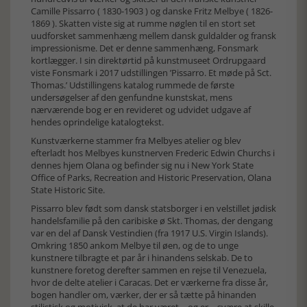
Camille Pissarro ( 1830-1903 ) og danske Fritz Melbye ( 1826-
1869 ). Skatten viste sig at rumme nøglen til en stort set
uudforsket sammenhæng mellem dansk guldalder og fransk
impressionisme. Det er denne sammenhæng, Fonsmark
kortlægger. I sin direktørtid på kunstmuseet Ordrupgaard
viste Fonsmark i 2017 udstillingen ’Pissarro. Et møde på Sct.
Thomas.’ Udstillingens katalog rummede de første
undersøgelser af den genfundne kunstskat, mens
nærværende bog er en revideret og udvidet udgave af
hendes oprindelige katalogtekst.
Kunstværkerne stammer fra Melbyes atelier og blev
efterladt hos Melbyes kunstnerven Frederic Edwin Churchs i
dennes hjem Olana og befinder sig nu i New York State
Office of Parks, Recreation and Historic Preservation, Olana
State Historic Site.
Pissarro blev født som dansk statsborger i en velstillet jødisk
handelsfamilie på den caribiske ø Skt. Thomas, der dengang
var en del af Dansk Vestindien (fra 1917 U.S. Virgin Islands).
Omkring 1850 ankom Melbye til øen, og de to unge
kunstnere tilbragte et par år i hinandens selskab. De to
kunstnere foretog derefter sammen en rejse til Venezuela,
hvor de delte atelier i Caracas. Det er værkerne fra disse år,
bogen handler om, værker, der er så tætte på hinanden