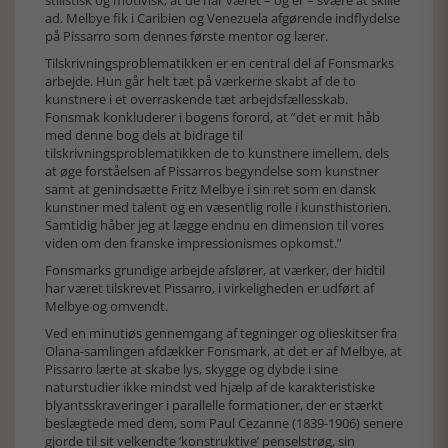
stilistisk og motivisk, at de har været – og er – svære at skille
ad. Melbye fik i Caribien og Venezuela afgørende indflydelse
på Pissarro som dennes første mentor og lærer.
Tilskrivningsproblematikken er en central del af Fonsmarks
arbejde. Hun går helt tæt på værkerne skabt af de to
kunstnere i et overraskende tæt arbejdsfællesskab.
Fonsmak konkluderer i bogens forord, at ”det er mit håb
med denne bog dels at bidrage til
tilskrivningsproblematikken de to kunstnere imellem, dels
at øge forståelsen af Pissarros begyndelse som kunstner
samt at genindsætte Fritz Melbye i sin ret som en dansk
kunstner med talent og en væsentlig rolle i kunsthistorien.
Samtidig håber jeg at lægge endnu en dimension til vores
viden om den franske impressionismes opkomst.”
Fonsmarks grundige arbejde afslører, at værker, der hidtil
har været tilskrevet Pissarro, i virkeligheden er udført af
Melbye og omvendt.
Ved en minutiøs gennemgang af tegninger og olieskitser fra
Olana-samlingen afdækker Fonsmark, at det er af Melbye, at
Pissarro lærte at skabe lys, skygge og dybde i sine
naturstudier ikke mindst ved hjælp af de karakteristiske
blyantsskraveringer i parallelle formationer, der er stærkt
beslægtede med dem, som Paul Cezanne (1839-1906) senere
gjorde til sit velkendte ’konstruktive’ penselstrøg, sin