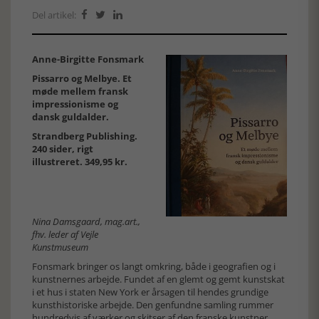
Del artikel:



Anne-Birgitte Fonsmark
Pissarro og Melbye. Et
møde mellem fransk
impressionisme og
dansk guldalder.
Strandberg Publishing.
240 sider, rigt
illustreret. 349,95 kr.
Nina Damsgaard, mag.art.,
fhv. leder af Vejle
Kunstmuseum
Fonsmark bringer os langt omkring, både i geografien og i
kunstnernes arbejde. Fundet af en glemt og gemt kunstskat
i et hus i staten New York er årsagen til hendes grundige
kunsthistoriske arbejde. Den genfundne samling rummer
hundredvis af værker og skitser af den franske kunstner