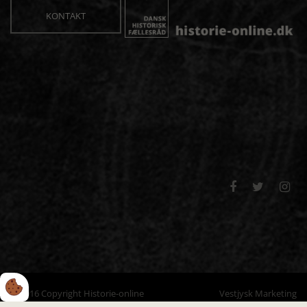
KONTAKT



© 2016 Copyright Historie-online
Vestjysk Marketing