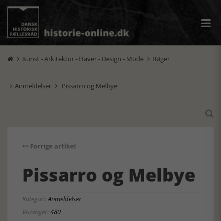
Kunst - Arkitektur - Haver - Design - Mode
Bøger


Anmeldelser
Pissarro og Melbye



Forrige artikel
Pissarro og Melbye
Kategori:
Anmeldelser
Visninger:
480