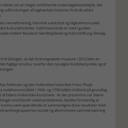
r vidner om et meget omfattende undersøgelsesarbejde, der
og udforskningen af teglværkets historie, fordi de ældre
g.
kets venneforening, historisk værksted og teglværksmuseet.
dre kulturaktiviteter. Cathrinesminde er med i guiden
rbejde mellem
Museum Sønderjylland
og Kulturstiftung Sleswig-
d til årbogen, at det foreningsejede museum i 2013 blev en
 den faglige struktur overfor den nyvalgte fondsbestyrelse og af
reningen.
 Max Pedersen og den hollandske historiker Frans Thuijs
ra vadehavsområdet i 1600- og 1700-tallets Holland på grundlag
et af tidens hollandske kunstnere. At der procentvis var større
lsingør end blandt vadehavsbeboere, skyldes formentlig at
t kunne være spændende at sammenligne disse resultater med
t indvandrergruppernes sociale og økonomiske sammensætning