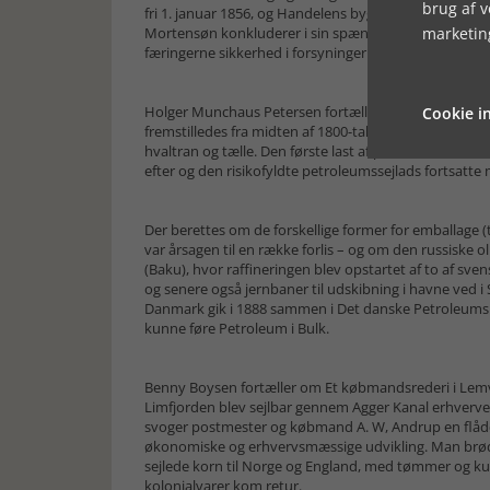
brug af 
fri 1. januar 1856, og Handelens bygninger på Færøer
marketin
Mortensøn konkluderer i sin spændende undersøgelse, 
færingerne sikkerhed i forsyningerne med almindelige
Holger Munchaus Petersen fortæller om den ikke ufarlig
Cookie in
fremstilledes fra midten af 1800-tallet hovedsageligt 
hvaltran og tælle. Den første last af petroleum over 
efter og den risikofyldte petroleumssejlads fortsatte m
Der berettes om de forskellige former for emballage 
var årsagen til en række forlis – og om den russiske
(Baku), hvor raffineringen blev opstartet af to af sv
og senere også jernbaner til udskibning i havne ved 
Danmark gik i 1888 sammen i Det danske Petroleums A
kunne føre Petroleum i Bulk.
Benny Boysen fortæller om Et købmandsrederi i Lemv
Limfjorden blev sejlbar gennem Agger Kanal erhver
svoger postmester og købmand A. W, Andrup en flåde 
økonomiske og erhvervsmæssige udvikling. Man brød A
sejlede korn til Norge og England, med tømmer og kul
kolonialvarer kom retur.