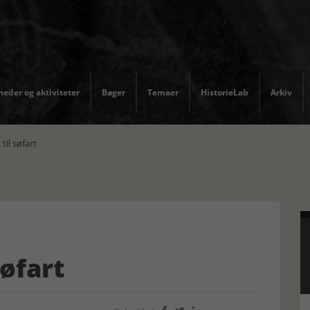
eder og aktiviteter
Bøger
Temaer
HistorieLab
Arkiv
til søfart
søfart