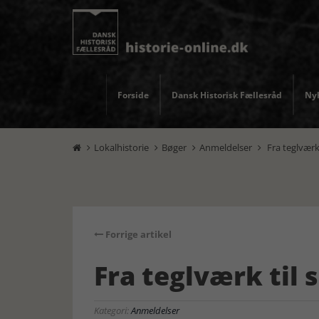
Forside
Dansk Historisk Fællesråd
Nyh
Lokalhistorie
Bøger
Anmeldelser
Fra teglværk 




Forrige artikel
Fra teglværk til 
Kategori:
Anmeldelser