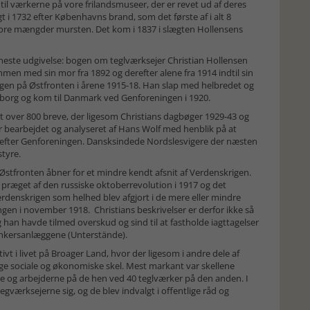
il værkerne på vore frilandsmuseer, der er revet ud af deres
 1732 efter Københavns brand, som det første af i alt 8
 store mængder mursten. Det kom i 1837 i slægten Hollensens
neste udgivelse: bogen om teglværksejer Christian Hollensen
men med sin mor fra 1892 og derefter alene fra 1914 indtil sin
krigen på Østfronten i årene 1915-18. Han slap med helbredet og
geborg og kom til Danmark ved Genforeningen i 1920.
et over 800 breve, der ligesom Christians dagbøger 1929-43 og
r bearbejdet og analyseret af Hans Wolf med henblik på at
g efter Genforeningen. Dansksindede Nordslesvigere der næsten
styre.
 Østfronten åbner for et mindre kendt afsnit af Verdenskrigen.
præget af den russiske oktoberrevolution i 1917 og det
rdenskrigen som helhed blev afgjort i de mere eller mindre
gen i november 1918. Christians beskrivelser er derfor ikke så
an havde tilmed overskud og sind til at fastholde iagttagelser
unkersanlæggene (Unterstände).
tivt i livet på Broager Land, hvor der ligesom i andre dele af
ge sociale og økonomiske skel. Mest markant var skellene
e og arbejderne på de hen ved 40 teglværker på den anden. I
værksejerne sig, og de blev indvalgt i offentlige råd og