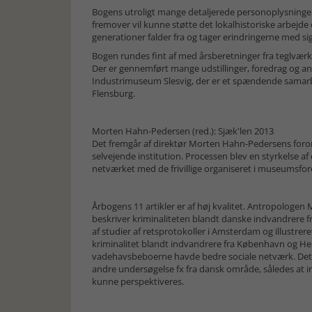
Bogens utroligt mange detaljerede personoplysninge
fremover vil kunne støtte det lokalhistoriske arbejde 
generationer falder fra og tager erindringerne med si
Bogen rundes fint af med årsberetninger fra teglvær
Der er gennemført mange udstillinger, foredrag og an
Industrimuseum Slesvig, der er et spændende sama
Flensburg.
Morten Hahn-Pedersen (red.): Sjæk'len 2013
Det fremgår af direktør Morten Hahn-Pedersens foror
selvejende institution. Processen blev en styrkelse af
netværket med de frivillige organiseret i museumsfo
Årbogens 11 artikler er af høj kvalitet. Antropologen
beskriver kriminaliteten blandt danske indvandrere f
af studier af retsprotokoller i Amsterdam og illustrer
kriminalitet blandt indvandrere fra København og He
vadehavsbeboerne havde bedre sociale netværk. De
andre undersøgelse fx fra dansk område, således a
kunne perspektiveres.