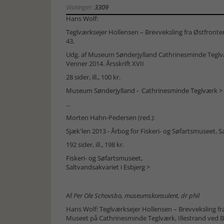
Visninger:
3309
Hans Wolf:
Teglværksejer Hollensen – Brevveksling fra Østfront
43.
Udg. af Museum Sønderjylland Cathrinesminde Tegl
Venner 2014. Årsskrift XVII
28 sider, ill., 100 kr.
Museum Sønderjylland - Cathrinesminde Teglværk >
...
Morten Hahn-Pedersen (red.):
Sjæk'len 2013 - Årbog for Fiskeri- og Søfartsmuseet, S
192 sider, ill., 198 kr.
Fiskeri- og Søfartsmuseet,
Saltvandsakvariet i Esbjerg >
Af
Per Ole Schovsbo, museumskonsulent, dr phil
Hans Wolf: Teglværksejer Hollensen – Brevveksling f
Museet på Cathrinesminde Teglværk, Illestrand ved Br