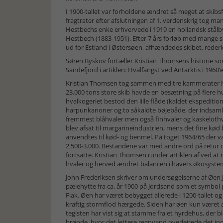
I 1900-tallet var forholdene ændret så meget at skibs
fragtrater efter afslutningen af 1. verdenskrig tog m
Hestbechs enke erhvervede i 1919 en hollandsk stålb
Hestbech (1883-1951). Efter 7 års forløb med mange s
ud for Estland i Østersøen, afhændedes skibet, rederi
Søren Byskov fortæller Kristian Thomsens historie 
Sandefjord i artiklen: Hvalfangst ved Antarktis i 1960’
Kristian Thomsen tog sammen med tre kammerater hyre
23.000 tons store skib havde en besætning på flere h
hvalkogeriet bestod den lille flåde (kaldet ekspeditio
harpunkanoner og to såkaldte bøjebåde, der indsamled
fremmest blåhvaler men også finhvaler og kaskelothva
blev afsat til margarineindustrien, mens det fine kød 
anvendtes til kød- og benmel. På toget 1964/65 der 
2.500-3.000. Bestandene var med andre ord på retur 
fortsatte. Kristian Thomsen runder artiklen af ved at 
hvaler og herved ændret balancen i havets økosyste
John Frederiksen skriver om undersøgelserne af Øen
pælehytte fra ca. år 1900 på Jordsand som et symbol 
Flak. Øen har været bebygget allerede i 1200-tallet o
kraftig stormflod hærgede. Siden har øen kun været an
teglsten har vist sig at stamme fra et hyrdehus, der 
brønde, hvor det lettere regnvand overlejrede det i