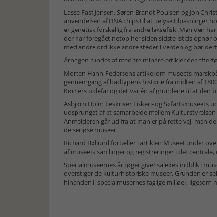
Lasse Fast Jensen, Søren Brandt Poulsen og Jon Christ
anvendelsen af DNA chips til at belyse tilpasninger 
er genetisk forskellig fra andre laksefisk. Men den ha
der har foregået netop her siden sidste istids ophør
med andre ord ikke andre steder i verden og bør derf
Årbogen rundes af med tre mindre artikler der efterf
Morten Hanh-Pedersens artikel om museets marskbåd p
gennemgang af bådtypens historie fra midten af 1800-
Kørners oldefar og det var én af grundene til at den b
Asbjørn Holm beskriver Fiskeri- og Søfartsmuseets udvik
udsprunget af et samarbejde mellem Kulturstyrelse
Anmelderen går ud fra at man er på rette vej, men de 
de seriøse museer.
Richard Bøllund fortæller i artiklen Museet under over
af museets samlinger og registreringer i det centrale,
Specialmuseernes årbøger giver således indblik i muse
overstiger de kulturhistoriske museer. Grunden er selv
hinanden i specialmusernes faglige miljøer, ligesom 