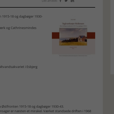
Del artikel:



en 1915-18 og dagbøger 1930-
værk og Cathrinesmindes
altvandsakvariet i Esbjerg
ra Østfronten 1915-18 og dagbøger 1930-43.
oager er næsten et mirakel. Værket standsede driften i 1968