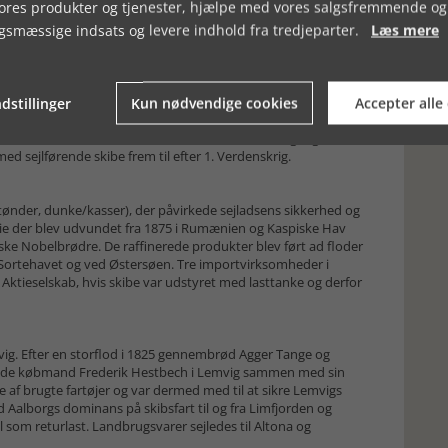
vores produkter og tjenester, hjælpe med vores salgsfremmende og
ne og i København blev ligesom skibene solgt på auktion.
gsmæssige indsats og levere indhold fra tredjeparter.
Læs mere
at handelsmonopolet fortsatte lige indtil 1856, fordi det gav
 varer.
e sejlads med petroleum, et destillat af råolie (stenolie), der
dstillinger
Kun nødvendige cookies
Accepter alle
i USA. Petroleum blev især brugt til belysning som erstatning af
Atlanten nåede London i 1862. Danske skibe kom i gang kort tid
ed sejlførende skibe frem til efter 1. Verdenskrig.
(tønder, dunke/kasser), der påvirkede sejladsens sikkerhed og
 olie der blev udvundet fra 1875 i Rumænien og Kaspiske Hav
enske Nobelbrødre. De raffinerede produkter blev ført ad floder
i Sortehavet og ved Østersøen. Tre importvirksomheder i
ktieselskab, hvis skibe var udstyret med lasttanke og derfor
ig. Efter en storflod i 1825 gennembrød Agger Tange og
vede købmand Frederik Hestbech i Lemvig sammen med sin
af brugte fartøjer og var dermed med til at sikre Lemvigs
alborgs dominans på skibsfart til og fra Limfjorden og
 som returlast. Landbrugsvarer sejledes til Altona og