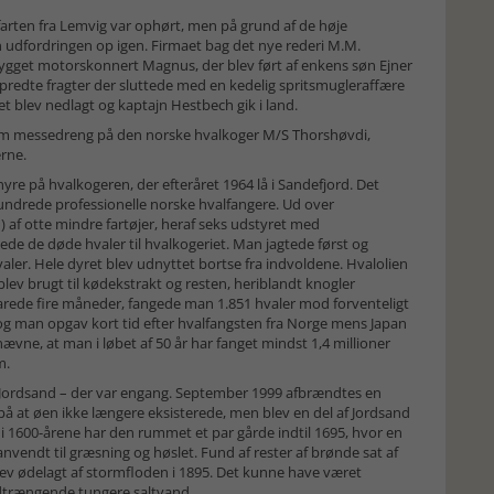
farten fra Lemvig var ophørt, men på grund af de høje
an udfordringen op igen. Firmaet bag det nye rederi M.M.
ygget motorskonnert Magnus, der blev ført af enkens søn Ejner
predte fragter der sluttede med en kedelig spritsmugleraffære
et blev nedlagt og kaptajn Hestbech gik i land.
som messedreng på den norske hvalkoger M/S Thorshøvdi,
erne.
 på hvalkogeren, der efteråret 1964 lå i Sandefjord. Det
undrede professionelle norske hvalfangere. Ud over
n) af otte mindre fartøjer, heraf seks udstyret med
e de døde hvaler til hvalkogeriet. Man jagtede først og
ler. Hele dyret blev udnyttet bortse fra indvoldene. Hvalolien
blev brugt til kødekstrakt og resten, heriblandt knogler
varede fire måneder, fangede man 1.851 hvaler mod forventeligt
og man opgav kort tid efter hvalfangsten fra Norge mens Japan
nævne, at man i løbet af 50 år har fanget mindst 1,4 millioner
m.
 Jordsand – der var engang. September 1999 afbrændtes en
på at øen ikke længere eksisterede, men blev en del af Jordsand
g i 1600-årene har den rummet et par gårde indtil 1695, hvor en
vendt til græsning og høslet. Fund af rester af brønde sat af
blev ødelagt af stormfloden i 1895. Det kunne have været
ndtrængende tungere saltvand.