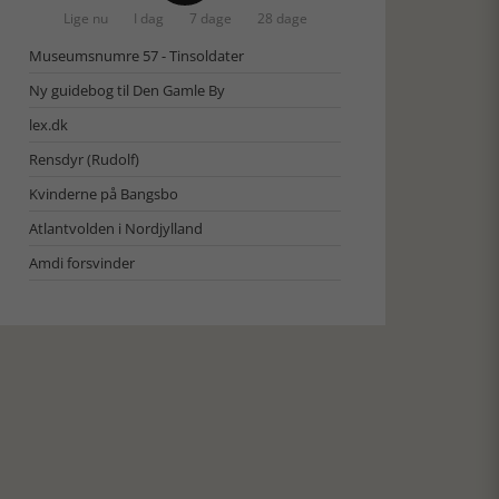
Lige nu
I dag
7 dage
28 dage
Museumsnumre 57 - Tinsoldater
Ny guidebog til Den Gamle By
lex.dk
Rensdyr (Rudolf)
Kvinderne på Bangsbo
Atlantvolden i Nordjylland
Amdi forsvinder