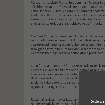
Museumsinspektør Mette Guldberg har i Fartøjer i det
af toldregnskaberne fra Varde for at kunne beskrive fl
Fanø i løbet af 1700-tallet kom til at dominere søfart
fastlandets flåde med så stor succes, at Fanø var hj
slutning. Kontakten forskydes i perioden fra Holland
skriver Mette Guldberg i sin velskrevne og fint doku
Ole Dam Mortensøn beskriver Skibsfarten til Færøerne 
monopolhandelen været omtalt, men Mortensøn lægge
Færøerne administreret som et kongeligt len, men he
forpligtede fartøjerne til at forsyne Færøerne med de v
Danmark, medtage det som øerne kunne producere, is
I den florissante periode fra 1750’erne udgjorde eks
eksport. De var berømte for deres indhold af lanolin
Handelsselskab koncession på handelen under ledelse 
til at benytte Færøerne til transithandel (smugleri) 
England. Ryberg fortsatte sin transithandel indtil 17
og oplære færingerne i at producere klipfisk (ligesom
Resten af artiklen indvier læseren i en udvalgt skare a
Dette web
handelens udvikling og trængselsårerne under krigen