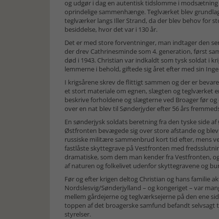
og udgør i dag en autentisk tidslomme i modsætning t
oprindelige sammenhænge. Teglværket blev grundlagt i
teglværker langs Iller Strand, da der blev behov for
besiddelse, hvor det var i 130 år.
Det er med store forventninger, man indtager den se
der drev Cathrinesminde som 4. generation, først sam
død i 1943. Christian var indkaldt som tysk soldat i 
lemmerne i behold, giftede sig året efter med sin In
I krigsårene skrev de flittigt sammen og der er bevar
et stort materiale om egnen, slægten og teglværket e
beskrive forholdene og slægterne ved Broager før o
over en nat blev til Sønderjyder efter 56 års fremmed
En sønderjysk soldats beretning fra den tyske side af
Østfronten bevægede sig over store afstande og blev 
russiske militære sammenbrud kort tid efter, mens ve
fastlåste skyttegrave på Vestfronten med fredsslutnin
dramatiske, som dem man kender fra Vestfronten, og h
af naturen og folkelivet udenfor skyttegravene og b
Før og efter krigen deltog Christian og hans familie ak
Nordslesvig/Sønderjylland – og kongeriget – var man
mellem gårdejerne og teglværksejerne på den ene sid
toppen af det broagerske samfund befandt selvsagt teg
styrelser.