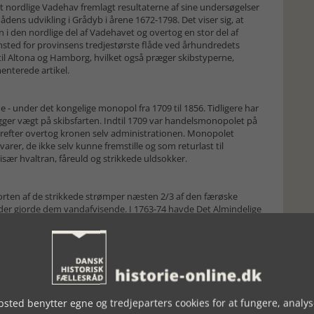
 nordlige Vadehav fremlagt resultaterne af sine undersøgelser
ådens udvikling i Grådyb i årene 1672-1798. Det viser sig, at
en i den nordlige del af Vadehavet og overtog en stor del af
emsted for provinsens tredjestørste flåde ved århundredets
 til Altona og Hamborg, hvilket også præger skibstyperne,
menterede artikel.
- under det kongelige monopol fra 1709 til 1856. Tidligere har
r vægt på skibsfarten. Indtil 1709 var handelsmonopolet på
refter overtog kronen selv administrationen. Monopolet
arer, de ikke selv kunne fremstille og som returlast til
ær hvaltran, fåreuld og strikkede uldsokker.
porten af de strikkede strømper næsten 2/3 af den færøske
, der gjorde dem vandafvisende. I 1763-74 havde Det Almindelige
af storkøbmanden Niels Ryberg (1725-1804), der fik tilladelse
med varer (te, spiritus, tobak og hamp) mellem Amerika og
88 og forsøgte med ringe held at fremme havfiskeriet på øerne
 på Island), der var efterspurgt i København og Sydeuropa.
f skippere, skibe og laster (strikkede strømper og trøjer), samt
sted benytter egne og tredjeparters cookies for at fungere, analys
 med England og blokaden 1807-14. Handelen blev først givet