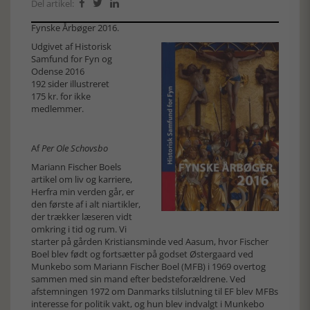
Del artikel:



Fynske Årbøger 2016.
Udgivet af Historisk
Samfund for Fyn og
Odense 2016
192 sider illustreret
175 kr. for ikke
medlemmer.
Af
Per Ole Schovsbo
Mariann Fischer Boels
artikel om liv og karriere,
Herfra min verden går, er
den første af i alt niartikler,
der trækker læseren vidt
omkring i tid og rum. Vi
starter på gården Kristiansminde ved Aasum, hvor Fischer
Boel blev født og fortsætter på godset Østergaard ved
Munkebo som Mariann Fischer Boel (MFB) i 1969 overtog
sammen med sin mand efter bedsteforældrene. Ved
afstemningen 1972 om Danmarks tilslutning til EF blev MFBs
interesse for politik vakt, og hun blev indvalgt i Munkebo