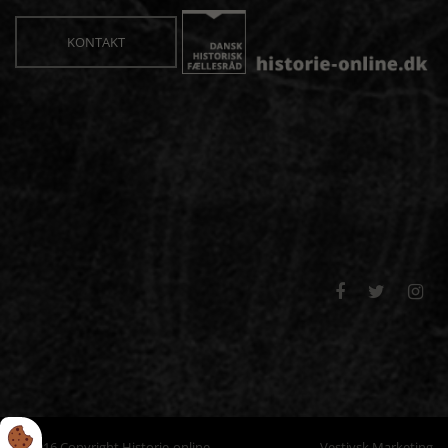
KONTAKT



© 2016 Copyright Historie-online
Vestjysk Marketing