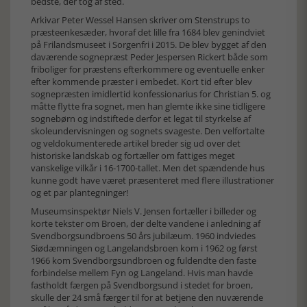
bedste, der tog af sted.
Arkivar Peter Wessel Hansen skriver om Stenstrups to
præsteenkesæder, hvoraf det lille fra 1684 blev genindviet
på Frilandsmuseet i Sorgenfri i 2015. De blev bygget af den
daværende sognepræst Peder Jespersen Rickert både som
friboliger for præstens efterkommere og eventuelle enker
efter kommende præster i embedet. Kort tid efter blev
sognepræsten imidlertid konfessionarius for Christian 5. og
måtte flytte fra sognet, men han glemte ikke sine tidligere
sognebørn og indstiftede derfor et legat til styrkelse af
skoleundervisningen og sognets svageste. Den velfortalte
og veldokumenterede artikel breder sig ud over det
historiske landskab og fortæller om fattiges meget
vanskelige vilkår i 16-1700-tallet. Men det spændende hus
kunne godt have været præsenteret med flere illustrationer
og et par plantegninger!
Museumsinspektør Niels V. Jensen fortæller i billeder og
korte tekster om Broen, der delte vandene i anledning af
Svendborgsundbroens 50 års jubilæum. 1960 indviedes
Siødæmningen og Langelandsbroen kom i 1962 og først
1966 kom Svendborgsundbroen og fuldendte den faste
forbindelse mellem Fyn og Langeland. Hvis man havde
fastholdt færgen på Svendborgsund i stedet for broen,
skulle der 24 små færger til for at betjene den nuværende