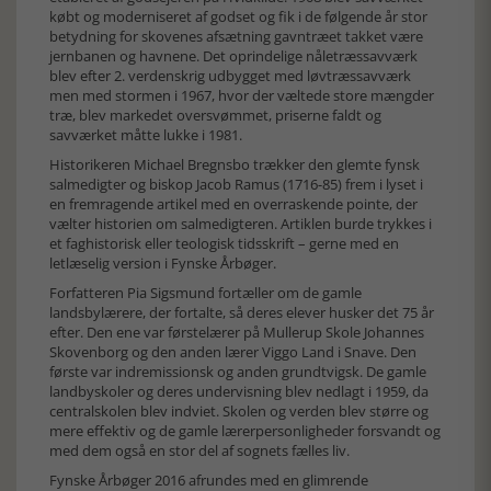
købt og moderniseret af godset og fik i de følgende år stor
betydning for skovenes afsætning gavntræet takket være
jernbanen og havnene. Det oprindelige nåletræssavværk
blev efter 2. verdenskrig udbygget med løvtræssavværk
men med stormen i 1967, hvor der væltede store mængder
træ, blev markedet oversvømmet, priserne faldt og
savværket måtte lukke i 1981.
Historikeren Michael Bregnsbo trækker den glemte fynsk
salmedigter og biskop Jacob Ramus (1716-85) frem i lyset i
en fremragende artikel med en overraskende pointe, der
vælter historien om salmedigteren. Artiklen burde trykkes i
et faghistorisk eller teologisk tidsskrift – gerne med en
letlæselig version i Fynske Årbøger.
Forfatteren Pia Sigsmund fortæller om de gamle
landsbylærere, der fortalte, så deres elever husker det 75 år
efter. Den ene var førstelærer på Mullerup Skole Johannes
Skovenborg og den anden lærer Viggo Land i Snave. Den
første var indremissionsk og anden grundtvigsk. De gamle
landbyskoler og deres undervisning blev nedlagt i 1959, da
centralskolen blev indviet. Skolen og verden blev større og
mere effektiv og de gamle lærerpersonligheder forsvandt og
med dem også en stor del af sognets fælles liv.
Fynske Årbøger 2016 afrundes med en glimrende