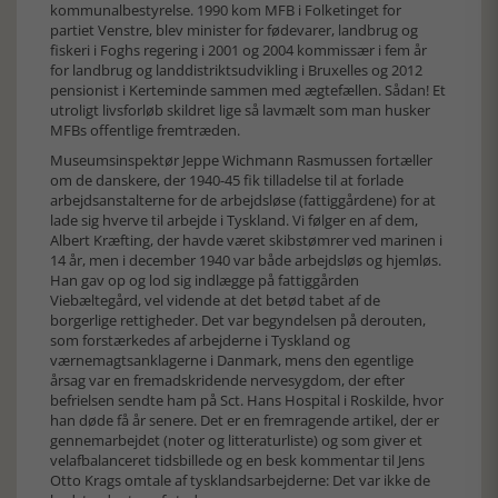
kommunalbestyrelse. 1990 kom MFB i Folketinget for
partiet Venstre, blev minister for fødevarer, landbrug og
fiskeri i Foghs regering i 2001 og 2004 kommissær i fem år
for landbrug og landdistriktsudvikling i Bruxelles og 2012
pensionist i Kerteminde sammen med ægtefællen. Sådan! Et
utroligt livsforløb skildret lige så lavmælt som man husker
MFBs offentlige fremtræden.
Museumsinspektør Jeppe Wichmann Rasmussen fortæller
om de danskere, der 1940-45 fik tilladelse til at forlade
arbejdsanstalterne for de arbejdsløse (fattiggårdene) for at
lade sig hverve til arbejde i Tyskland. Vi følger en af dem,
Albert Kræfting, der havde været skibstømrer ved marinen i
14 år, men i december 1940 var både arbejdsløs og hjemløs.
Han gav op og lod sig indlægge på fattiggården
Viebæltegård, vel vidende at det betød tabet af de
borgerlige rettigheder. Det var begyndelsen på derouten,
som forstærkedes af arbejderne i Tyskland og
værnemagtsanklagerne i Danmark, mens den egentlige
årsag var en fremadskridende nervesygdom, der efter
befrielsen sendte ham på Sct. Hans Hospital i Roskilde, hvor
han døde få år senere. Det er en fremragende artikel, der er
gennemarbejdet (noter og litteraturliste) og som giver et
velafbalanceret tidsbillede og en besk kommentar til Jens
Otto Krags omtale af tysklandsarbejderne: Det var ikke de