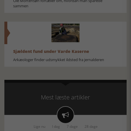
Ole Mortensøn fortæller om, hvordan man sparede
sammen
Sjældent fund under Varde Kaserne
Arkæologer finder udsmykket ildsted fra jernalderen
Mest læste artikler

Lige nu
I dag
7 dage
28 dage