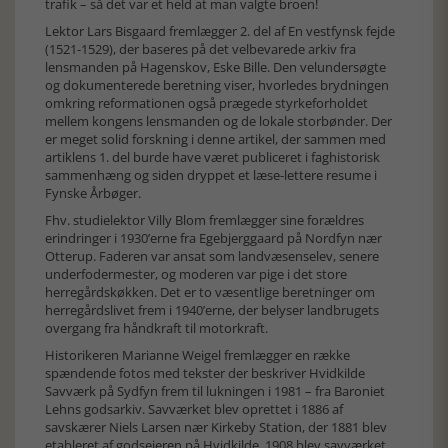
trafik – så det var et held at man valgte broen!
Lektor Lars Bisgaard fremlægger 2. del af En vestfynsk fejde
(1521-1529), der baseres på det velbevarede arkiv fra
lensmanden på Hagenskov, Eske Bille. Den velundersøgte
og dokumenterede beretning viser, hvorledes brydningen
omkring reformationen også prægede styrkeforholdet
mellem kongens lensmanden og de lokale storbønder. Der
er meget solid forskning i denne artikel, der sammen med
artiklens 1. del burde have været publiceret i faghistorisk
sammenhæng og siden dryppet et læse-lettere resume i
Fynske Årbøger.
Fhv. studielektor Villy Blom fremlægger sine forældres
erindringer i 1930’erne fra Egebjerggaard på Nordfyn nær
Otterup. Faderen var ansat som landvæsenselev, senere
underfodermester, og moderen var pige i det store
herregårdskøkken. Det er to væsentlige beretninger om
herregårdslivet frem i 1940’erne, der belyser landbrugets
overgang fra håndkraft til motorkraft.
Historikeren Marianne Weigel fremlægger en række
spændende fotos med tekster der beskriver Hvidkilde
Savværk på Sydfyn frem til lukningen i 1981 – fra Baroniet
Lehns godsarkiv. Savværket blev oprettet i 1886 af
savskærer Niels Larsen nær Kirkeby Station, der 1881 blev
etableret af godsejeren på Hvidkilde. 1908 blev savværket