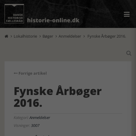
Lokalhistorie
Bøger
Anmeldelser
Fynske Årbøger 2016.





Forrige artikel
Fynske Årbøger
2016.
Kategori:
Anmeldelser
Visninger:
3007