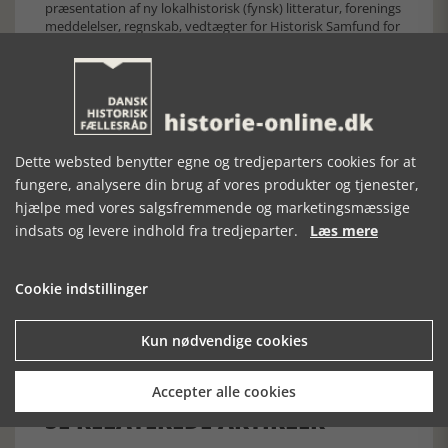
præsentation af ny lokalhistorisk (fynsk) litteratur, forenings
meddelelser, regnskab, vedtægter for Historisk Samfund for
Fyn og oversigt over bidragydere til Fynske Årbøger 2016.
Årbogens forfattere er stort set alle professionelle
historikere, og det præger artiklernes niveau til forskel fra
mange andre historiske årbøger, der også har bidrag fra
lokalhistorisk interesserede amatører. Det betyder at
Fynske Årbøger er ved at udvikle sig til et fagtidsskrift for
universitet, arkiver og museer, fremfor Årbog for Historisk
Dette websted benytter egne og tredjeparters cookies for at
Samfund for Fyn.
fungere, analysere din brug af vores produkter og tjenester,
Siden er oprettet 07. december 2016.
hjælpe med vores salgsfremmende og marketingsmæssige
indsats og levere indhold fra tredjeparter.
Læs mere
Cookie indstillinger
Kun nødvendige cookies
Forrige artikel
Accepter alle cookies
SE RELATEREDE ARTIKLER