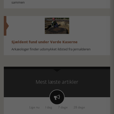
sammen
Sjældent fund under Varde Kaserne
Arkæologer finder udsmykket ildsted fra jernalderen
Mest læste artikler

Lige nu
I dag
7 dage
28 dage