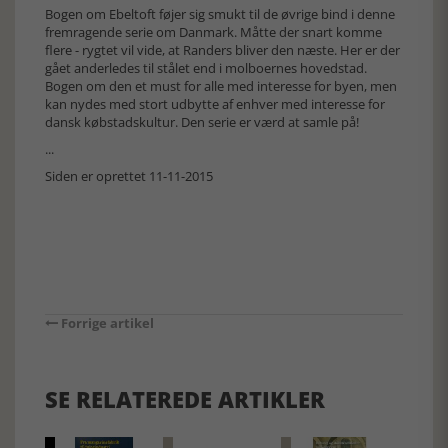
Bogen om Ebeltoft føjer sig smukt til de øvrige bind i denne
fremragende serie om Danmark. Måtte der snart komme
flere - rygtet vil vide, at Randers bliver den næste. Her er der
gået anderledes til stålet end i molboernes hovedstad.
Bogen om den et must for alle med interesse for byen, men
kan nydes med stort udbytte af enhver med interesse for
dansk købstadskultur. Den serie er værd at samle på!
...
Siden er oprettet 11-11-2015
Forrige artikel
SE RELATEREDE ARTIKLER