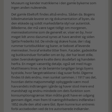
Museum og kender matriklerne i den gamle bykerne som
ingen anden nulevende.
Det gamle Ebeltoft findes altså endnu. Sådan da. Bogens
billedmateriale leverer en rig dokumentation af byen, da
den elskede og solidt markedsførte idyl var autentisk.
Billederne, der må være taget tidligt om morgenen,
mennesketomme som de generelt er, viser en by, hvor
meget lidt anno dazumal synes at have ændret sig siden
Sjette Frederiks tid. De vinde og skæve huse, der i dag
rummer turistbutikker og barer, er beboet af levende
mennesker, hvoraf enkelte titter frem. Facader, gadeskilte
og butiksvinduer fortæller om en by, der har levet stille,
siden Svenskekrigene kvalte dens skudefart og handelen
herfra. En meget væsentlig detalje, også set med Hugo
Matthiesens linse, er de berømte tangdiger langs byens
kystside, hvor færgetrækkene i dag suser forbi. Digerne
findes til dels endnu, men sunket sammen. I 1917 ses det,
hvordan dette møjsommeligt opbyggede værn mod
havvandets indtrængen i gårde og haver stod mere end
mandshøjt og endnu mindede om dets funktion som
konsumptionsgrænse: Man måtte godt have en udgang
gennem diget, men frem til næringsfrihedens indførelse i
1852 skulle den altid være låst. Byen kunne kun entreres
forbi acciseboden ved de tre autoriserede indkørsler.