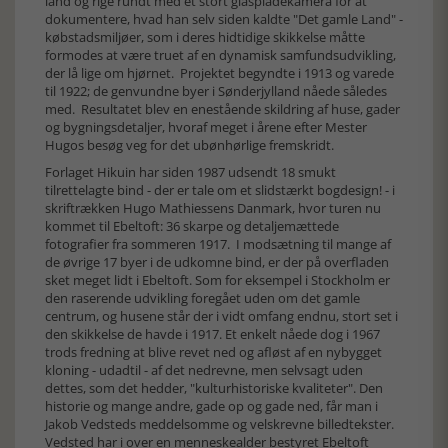
land og rige rundt med et stort glaspladekamera for at
dokumentere, hvad han selv siden kaldte "Det gamle Land" -
købstadsmiljøer, som i deres hidtidige skikkelse måtte
formodes at være truet af en dynamisk samfundsudvikling,
der lå lige om hjørnet. Projektet begyndte i 1913 og varede
til 1922; de genvundne byer i Sønderjylland nåede således
med. Resultatet blev en enestående skildring af huse, gader
og bygningsdetaljer, hvoraf meget i årene efter Mester
Hugos besøg veg for det ubønhørlige fremskridt.
Forlaget Hikuin har siden 1987 udsendt 18 smukt
tilrettelagte bind - der er tale om et slidstærkt bogdesign! - i
skriftrækken Hugo Mathiessens Danmark, hvor turen nu
kommet til Ebeltoft: 36 skarpe og detaljemættede
fotografier fra sommeren 1917. I modsætning til mange af
de øvrige 17 byer i de udkomne bind, er der på overfladen
sket meget lidt i Ebeltoft. Som for eksempel i Stockholm er
den raserende udvikling foregået uden om det gamle
centrum, og husene står der i vidt omfang endnu, stort set i
den skikkelse de havde i 1917. Et enkelt nåede dog i 1967
trods fredning at blive revet ned og afløst af en nybygget
kloning - udadtil - af det nedrevne, men selvsagt uden
dettes, som det hedder, "kulturhistoriske kvaliteter". Den
historie og mange andre, gade op og gade ned, får man i
Jakob Vedsteds meddelsomme og velskrevne billedtekster.
Vedsted har i over en menneskealder bestyret Ebeltoft