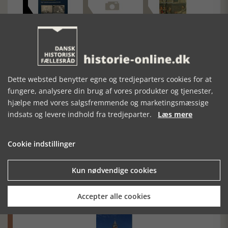
FRA
JÆGERSBORG
DÅBSTØJ OG
MARGARINEFABRIK
ALLÉ I 300 ÅR -
DÅBSTRADITIONER
TIL
EN
PÅ KØGEEGNEN
JUICEINDUSTRI
BILLEDKAVALKADE
Dette websted benytter egne og tredjeparters cookies for at
fungere, analysere din brug af vores produkter og tjenester,
hjælpe med vores salgsfremmende og marketingsmæssige
indsats og levere indhold fra tredjeparter.
Læs mere
Cookie indstillinger
Mosefolket
Kun nødvendige cookies
Den største samling af moselig i verden på Museum
Silkeborg Hovedgården
Accepter alle cookies