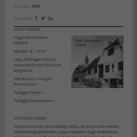
Visninger:
3068
Del artikel:



Jakob Vedsted:
Hugo Matthiesens
Ebeltoft
68 sider, ill., 120 kr.
Udg. af forlaget Hikuin i
samarbejde med Museum
Østjylland
Distribution: Forlaget
Wormianum
Forlaget Hikuin >
Forlaget Wormianum >
Af
Christian Kaaber
Nationalmuseet viste rettidig omhu, da man under Første
Verdenskrig sendte den unge inspektør Hugo Matthiesen