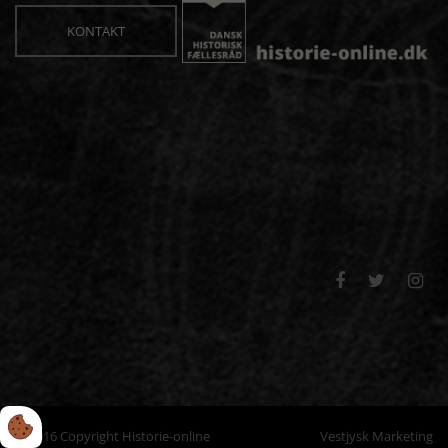
KONTAKT



© 2016 Copyright Historie-online
Vestjysk Marketing