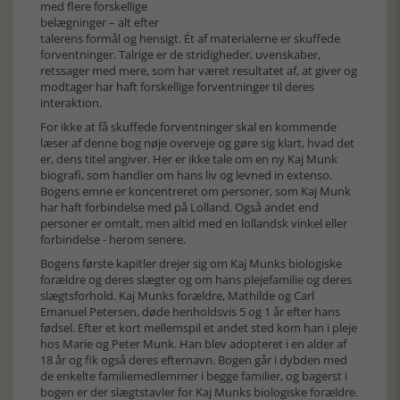
med flere forskellige
belægninger – alt efter
talerens formål og hensigt. Ét af materialerne er skuffede
forventninger. Talrige er de stridigheder, uvenskaber,
retssager med mere, som har været resultatet af, at giver og
modtager har haft forskellige forventninger til deres
interaktion.
For ikke at få skuffede forventninger skal en kommende
læser af denne bog nøje overveje og gøre sig klart, hvad det
er, dens titel angiver. Her er ikke tale om en ny Kaj Munk
biografi, som handler om hans liv og levned in extenso.
Bogens emne er koncentreret om personer, som Kaj Munk
har haft forbindelse med på Lolland. Også andet end
personer er omtalt, men altid med en lollandsk vinkel eller
forbindelse - herom senere.
Bogens første kapitler drejer sig om Kaj Munks biologiske
forældre og deres slægter og om hans plejefamilie og deres
slægtsforhold. Kaj Munks forældre, Mathilde og Carl
Emanuel Petersen, døde henholdsvis 5 og 1 år efter hans
fødsel. Efter et kort mellemspil et andet sted kom han i pleje
hos Marie og Peter Munk. Han blev adopteret i en alder af
18 år og fik også deres efternavn. Bogen går i dybden med
de enkelte familiemedlemmer i begge familier, og bagerst i
bogen er der slægtstavler for Kaj Munks biologiske forældre.