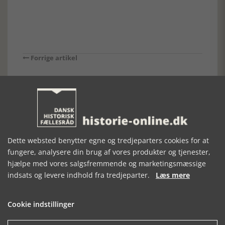
Forrige artikel
SE RELATEREDE ARTIKLER
Dette websted benytter egne og tredjeparters cookies for at
fungere, analysere din brug af vores produkter og tjenester,
SOMMERLIV
BOGENSESLAGTEREN
LANGELAND
hjælpe med vores salgsfremmende og marketingsmæssige
VED
UNDER
indsats og levere indhold fra tredjeparter.
Læs mere
VESTKYSTEN
BESÆTTELSEN
Cookie indstillinger