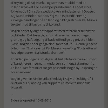
tilknytning til Kaj Munk – og som nævnt altid med en
lollandsk vinkel. For eksempel prædikener i Landet Kirke,
folkemøde i Christianssædeskoven, mindestenen i Opager,
Kaj Munk-minder i Maribo, Kaj Munks prædikener og
kirkelige handlinger på Lolland og bibliografi over Kaj Munks
tekster med til knytning til Lolland.
Bogen har et fyldigt noteapparat med referencer til tekster
og billeder. Det fremgår, at forfatteren har været meget
grundig og haft adgang til både offentlige og private kilder.
Sidst i bogen er der gengivelse i farver af Poul Henrik Jensens
billedfriser ”Stationer på Kaj Munks livsvej” og ”Portrætter af
hovedpersoner i Kaj Munks dramaer”.
Forsiden på bogens omslag er et fint lille farvetræsnit udført
af kunstneren Ingemann Andersen, som også stammer fra
Lolland. Det forestiller meget passende nogle nyudsprungne
blå anemoner.
Bogen giver en række enkeltnedslag i Kaj Munks biografi i
relation til Lolland og kan supplere en mere ”almindelig”
biografi.
...
Siden er oprettet 10-03-2015