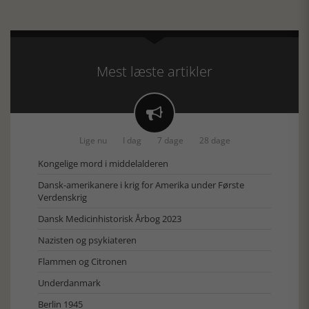
Mest læste artikler

Lige nu
I dag
7 dage
28 dage
Kongelige mord i middelalderen
Dansk-amerikanere i krig for Amerika under Første
Verdenskrig
Dansk Medicinhistorisk Årbog 2023
Nazisten og psykiateren
Flammen og Citronen
Underdanmark
Berlin 1945