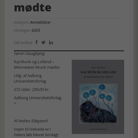
mødte
Kategori:
Anmeldelser
Visninger:
4265
Del artikel:



Søren Daugbjerg:
Kaj Munk og Lolland –
Mennesker Munk mødte
Udg. af Aalborg
Universitetsforlag
272 sider. 250,00 kr.
Aalborg Universitetsforlag
>
Af
Anders Ellegaard
Vejen til Helvede er i
tidens løb blevet brolagt