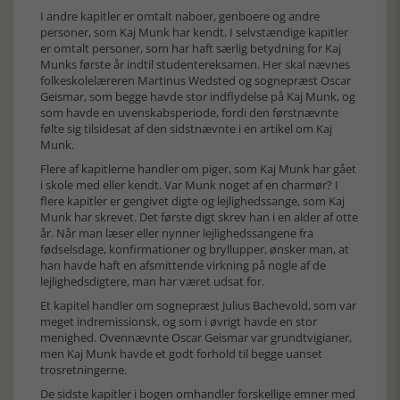
I andre kapitler er omtalt naboer, genboere og andre
personer, som Kaj Munk har kendt. I selvstændige kapitler
er omtalt personer, som har haft særlig betydning for Kaj
Munks første år indtil studentereksamen. Her skal nævnes
folkeskolelæreren Martinus Wedsted og sognepræst Oscar
Geismar, som begge havde stor indflydelse på Kaj Munk, og
som havde en uvenskabsperiode, fordi den førstnævnte
følte sig tilsidesat af den sidstnævnte i en artikel om Kaj
Munk.
Flere af kapitlerne handler om piger, som Kaj Munk har gået
i skole med eller kendt. Var Munk noget af en charmør? I
flere kapitler er gengivet digte og lejlighedssange, som Kaj
Munk har skrevet. Det første digt skrev han i en alder af otte
år. Når man læser eller nynner lejlighedssangene fra
fødselsdage, konfirmationer og bryllupper, ønsker man, at
han havde haft en afsmittende virkning på nogle af de
lejlighedsdigtere, man har været udsat for.
Et kapitel handler om sognepræst Julius Bachevold, som var
meget indremissionsk, og som i øvrigt havde en stor
menighed. Ovennævnte Oscar Geismar var grundtvigianer,
men Kaj Munk havde et godt forhold til begge uanset
trosretningerne.
De sidste kapitler i bogen omhandler forskellige emner med