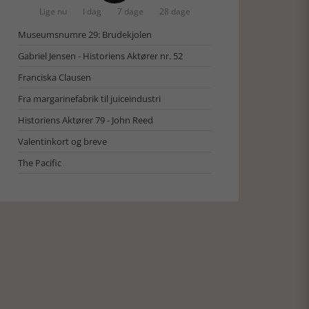
Lige nu
I dag
7 dage
28 dage
Museumsnumre 29: Brudekjolen
Gabriel Jensen - Historiens Aktører nr. 52
Franciska Clausen
Fra margarinefabrik til juiceindustri
Historiens Aktører 79 - John Reed
Valentinkort og breve
The Pacific