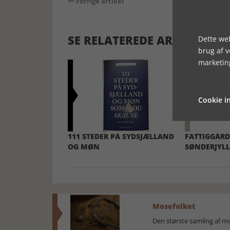
Forrige artikel
SE RELATEREDE ARTIKLER
Dette web
brug af 
marketin
Cookie in
111 STEDER PÅ SYDSJÆLLAND
FATTIGGÅRD
OG MØN
SØNDERJYL
Mosefolket
Den største samling af 