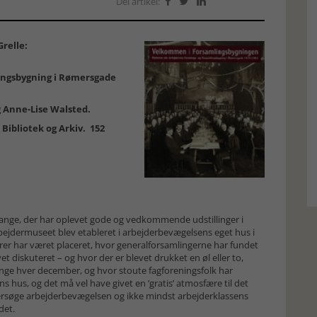
Del artikel:



relle:
ingsbygning i Rømersgade
g Anne-Lise Walsted.
Bibliotek og Arkiv. 152
 mange, der har oplevet gode og vedkommende udstillinger i
Arbejdermuseet blev etableret i arbejderbevægelsens eget hus i
rer har været placeret, hvor generalforsamlingerne har fundet
t diskuteret – og hvor der er blevet drukket en øl eller to,
gange hver december, og hvor stoute fagforeningsfolk har
ns hus, og det må vel have givet en ’gratis’ atmosfære til det
rsøge arbejderbevægelsen og ikke mindst arbejderklassens
det.