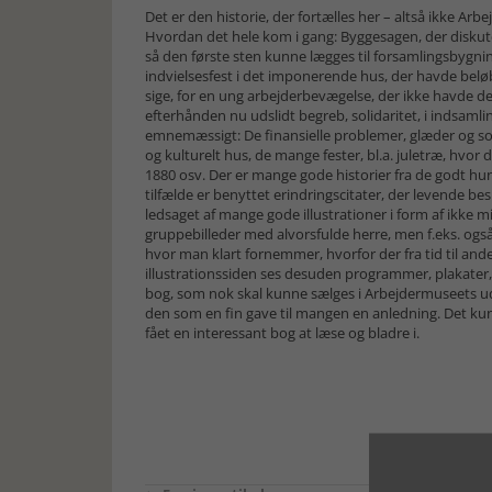
Det er den historie, der fortælles her – altså ikke Ar
Hvordan det hele kom i gang: Byggesagen, der diskute
så den første sten kunne lægges til forsamlingsbygnin
indvielsesfest i det imponerende hus, der havde beløb
sige, for en ung arbejderbevægelse, der ikke havde d
efterhånden nu udslidt begreb, solidaritet, i indsamli
emnemæssigt: De finansielle problemer, glæder og sor
og kulturelt hus, de mange fester, bl.a. juletræ, hvor
1880 osv. Der er mange gode historier fra de godt hun
tilfælde er benyttet erindringscitater, der levende b
ledsaget af mange gode illustrationer i form af ikke mi
gruppebilleder med alvorsfulde herre, men f.eks. også 
hvor man klart fornemmer, hvorfor der fra tid til 
illustrationssiden ses desuden programmer, plakater, 
bog, som nok skal kunne sælges i Arbejdermuseets 
den som en fin gave til mangen en anledning. Det ku
fået en interessant bog at læse og bladre i.