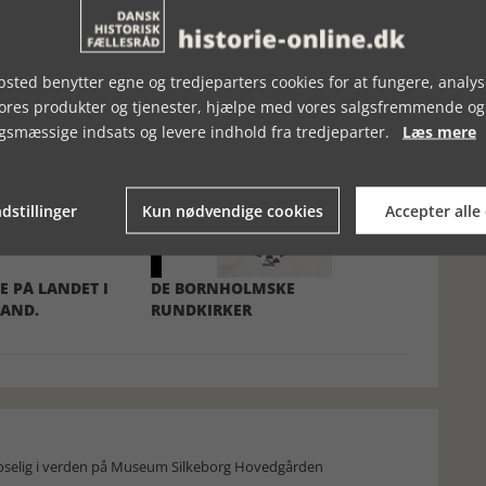
sted benytter egne og tredjeparters cookies for at fungere, analys
vores produkter og tjenester, hjælpe med vores salgsfremmende og
gsmæssige indsats og levere indhold fra tredjeparter.
Læs mere
dstillinger
Kun nødvendige cookies
Accepter alle
E PÅ LANDET I
DE BORNHOLMSKE
LAND.
RUNDKIRKER
moselig i verden på Museum Silkeborg Hovedgården