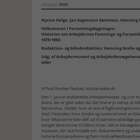
Visninger:
8948
Nynne Helge, Jan Ingemann Sørensen, Henning G
Velkommen i Forsamlingsbygningen.
Historien om Arbejdernes Forenings- og Forsaml
1879-1983.
Redaktion- og billedredaktion: Henning Grelle o
Udg. af Arbejdermuseet og Arbejderbevægelsens 
sider
Af
Poul Porskær Poulsen, historie-online.dk
Den 1. januar etableredes
Arbejdermuseet
, og vi er
årene, der er gået siden da. Det fine er jo netop, at 
Rømershus. Stedet, hvor et utal af fagforeningskonto
sted i Festsalen, hvor strejke og overenskomst er bleve
hvor slikposerne blev delt ud til børnene adskillige 
svinget deres koner til tidens toner. Det er bevægelse
museum, der skal fortælle om, dokumentere og unde
historie fra kampårene og frem mod velfærdssamfun