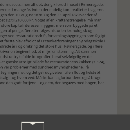
bejdermuseets, men alt det, der gik forud i huset i Rømersgade.
redes i mange år, inden der endelig kom realiteter i sagerne,
gen den 10. august 1878. Og den 23. april 1879 var der så
et sig til 210.000 kr. Noget af en kraftanstrengelse, må man
e store kapitalinteresser i ryggen, men som byggede på et
ngen af penge. Derefter følges historien kronologisk og
ger ved restaurationsdrift, forsamlingsbygningen som fagligt
 det første blev afholdt af Fritænkerforeningens Søndagsskole i
drede år i og omkring det store hus i Rømersgade, og i flere
eskriver en begivenhed, et miljø, en stemning. Alt sammen
ndst udtryksfulde fotografier, heraf selvfølgelig en del
et ganske utroligt billede fra restaurationens køkken (s. 124),
anden var problemer med sundhedsmyndighederne. På
tegninger mv., og det gør udgivelsen til en flot og helstøbt
udsalg – og hvem ved: Måske kan fagforbundene også bruge
nne den godt fortjene – og dem, der begaves med bogen, har