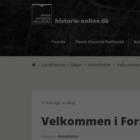
Forside
Dansk Historisk Fællesråd
Nyh
Lokalhistorie
Bøger
Anmeldelser
Velkommen i




Forrige artikel
Velkommen i For
Kategori:
Anmeldelser