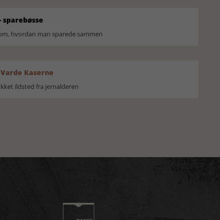
 sparebøsse
r om, hvordan man sparede sammen
 Varde Kaserne
ket ildsted fra jernalderen