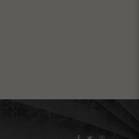


