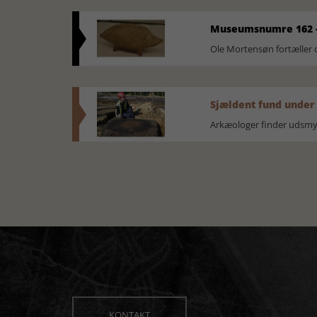
Museumsnumre 162 -
Ole Mortensøn fortælle
Sjældent fund under
Arkæologer finder udsmyk
KONTAKT