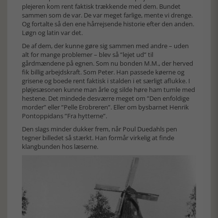
plejeren kom rent faktisk trækkende med dem. Bundet
sammen som de var. De var meget farlige, mente vi drenge.
Og fortalte så den ene hårrejsende historie efter den anden.
Løgn og latin var det.
De af dem, der kunne gøre sig sammen med andre – uden
alt for mange problemer – blev så ”lejet ud” til
gårdmændene på egnen. Som nu bonden M.M., der herved
fik billig arbejdskraft. Som Peter. Han passede køerne og
grisene og boede rent faktisk i stalden i et særligt aflukke. I
pløjesæsonen kunne man årle og silde høre ham tumle med
hestene. Det mindede desværre meget om ”Den enfoldige
morder” eller ”Pelle Erobreren”. Eller om bysbarnet Henrik
Pontoppidans ”Fra hytterne”.
Den slags minder dukker frem, når Poul Duedahls pen
tegner billedet så stærkt. Han formår virkelig at finde
klangbunden hos læserne.