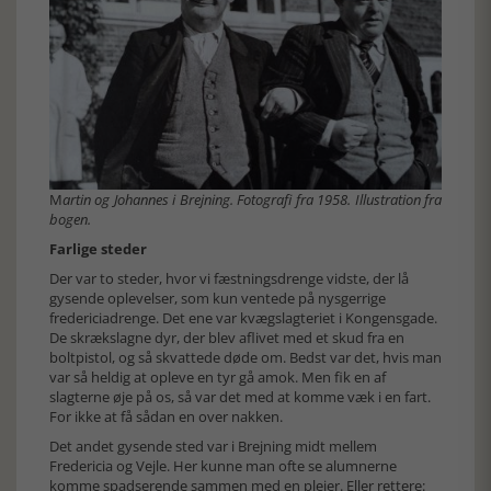
M
artin og Johannes i Brejning. Fotografi fra 1958. Illustration fra
bogen.
Farlige steder
Der var to steder, hvor vi fæstningsdrenge vidste, der lå
gysende oplevelser, som kun ventede på nysgerrige
fredericiadrenge. Det ene var kvægslagteriet i Kongensgade.
De skrækslagne dyr, der blev aflivet med et skud fra en
boltpistol, og så skvattede døde om. Bedst var det, hvis man
var så heldig at opleve en tyr gå amok. Men fik en af
slagterne øje på os, så var det med at komme væk i en fart.
For ikke at få sådan en over nakken.
Det andet gysende sted var i Brejning midt mellem
Fredericia og Vejle. Her kunne man ofte se alumnerne
komme spadserende sammen med en plejer. Eller rettere: