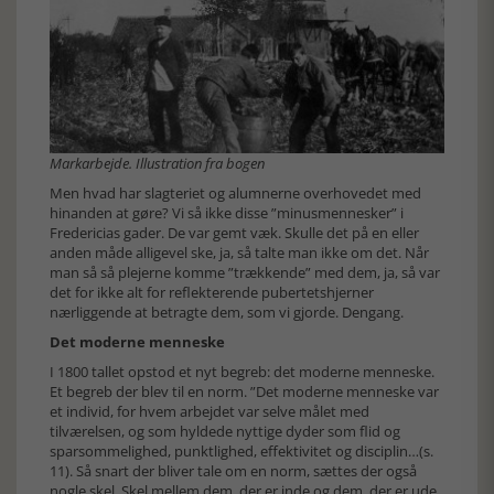
Markarbejde. Illustration fra bogen
Men hvad har slagteriet og alumnerne overhovedet med
hinanden at gøre? Vi så ikke disse ”minusmennesker” i
Fredericias gader. De var gemt væk. Skulle det på en eller
anden måde alligevel ske, ja, så talte man ikke om det. Når
man så så plejerne komme ”trækkende” med dem, ja, så var
det for ikke alt for reflekterende pubertetshjerner
nærliggende at betragte dem, som vi gjorde. Dengang.
Det moderne menneske
I 1800 tallet opstod et nyt begreb: det moderne menneske.
Et begreb der blev til en norm. ”Det moderne menneske var
et individ, for hvem arbejdet var selve målet med
tilværelsen, og som hyldede nyttige dyder som flid og
sparsommelighed, punktlighed, effektivitet og disciplin…(s.
11). Så snart der bliver tale om en norm, sættes der også
nogle skel. Skel mellem dem, der er inde og dem, der er ude.