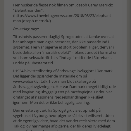
Her husker de fleste nok filmen om Joseph Carey Merrick:
”Elefantmanden”.
(https://www.thevintagenews.com/2018/08/23/elephant-
man-joseph-merrick/)
De uartige piger
Titusindvis passerer dagligt Sprogø uden at tænke over, at
her anbragte man også personer, der ikke passede ind i
systemet. Her var pigerne et stort problem. Piger, der var i
besiddelse af en ”moralsk defekt” – blandt andet i form af en
voldsom seksualdrift, blev ”indlagt” midt ude i Storebælt.
Endda på ubestemt tid.
I 1934 blev sterilisering af åndssvage lovliggjort i Danmark.
Det ligger der spændende materiale om på
www.webarkiv.ft.dk, hvor man blot skal søge på
åndssvagelovgivningen. Her var Danmark meget tidligt ude
med lovgivning uhyggelig tæt på racehygiejne. Endnu var
omfanget af nazismens rædselshandlinger ikke slået
igennem. Men det er ikke behagelig læsning.
Den eneste vej væk fra Sprogø gik via et ophold på
sygehuset i Nyborg, hvor pigerne så blev steriliseret. Uden
at de egentlig vidste, hvad det var der reelt skete med dem.
Tak og lov har mange af pigerne, der fik deres liv ødelagt,