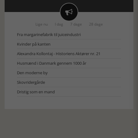

Lige nu
I dag
7 dage
28 dage
Fra margarinefabrik til juiceindustri
Kvinder på kanten
Alexandra Kollontaj - Historiens Aktører nr. 21
Husmænd i Danmark gennem 1000 år
Den moderne by
Skovridergårde
Dristig som en mand