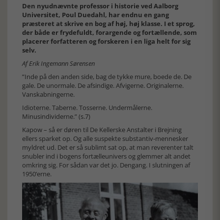
Den nyudnævnte professor i historie ved Aalborg
Universitet, Poul Duedahl, har endnu en gang
præsteret at skrive en bog af høj, høj klasse. I et sprog,
der både er frydefuldt, forargende og fortællende, som
placerer forfatteren og forskeren i en liga helt for sig
selv.
Af Erik Ingemann Sørensen
”Inde på den anden side, bag de tykke mure, boede de. De
gale. De unormale. De afsindige. Afvigerne. Originalerne.
Vanskabningerne.
Idioterne. Taberne. Tosserne. Undermålerne.
Minusindividerne.” (s.7)
Kapow – så er døren til De Kellerske Anstalter i Brejning
ellers sparket op. Og alle suspekte substantiv-mennesker
myldret ud. Det er så sublimt sat op, at man reverenter talt
snubler ind i bogens fortælleunivers og glemmer alt andet
omkring sig. For sådan var det jo. Dengang. I slutningen af
1950’erne.