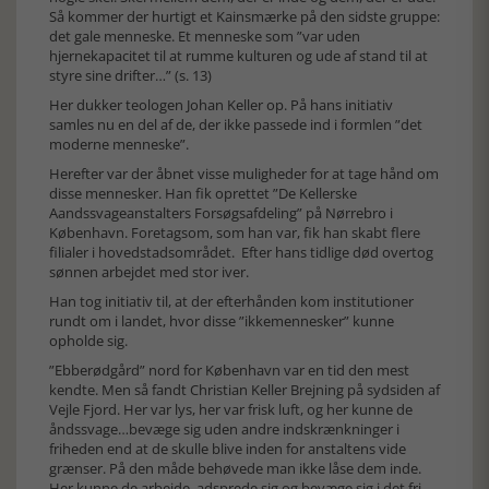
Så kommer der hurtigt et Kainsmærke på den sidste gruppe:
det gale menneske. Et menneske som ”var uden
hjernekapacitet til at rumme kulturen og ude af stand til at
styre sine drifter…” (s. 13)
Her dukker teologen Johan Keller op. På hans initiativ
samles nu en del af de, der ikke passede ind i formlen ”det
moderne menneske”.
Herefter var der åbnet visse muligheder for at tage hånd om
disse mennesker. Han fik oprettet ”De Kellerske
Aandssvageanstalters Forsøgsafdeling” på Nørrebro i
København. Foretagsom, som han var, fik han skabt flere
filialer i hovedstadsområdet. Efter hans tidlige død overtog
sønnen arbejdet med stor iver.
Han tog initiativ til, at der efterhånden kom institutioner
rundt om i landet, hvor disse ”ikkemennesker” kunne
opholde sig.
”Ebberødgård” nord for København var en tid den mest
kendte. Men så fandt Christian Keller Brejning på sydsiden af
Vejle Fjord. Her var lys, her var frisk luft, og her kunne de
åndssvage…bevæge sig uden andre indskrænkninger i
friheden end at de skulle blive inden for anstaltens vide
grænser. På den måde behøvede man ikke låse dem inde.
Her kunne de arbejde, adsprede sig og bevæge sig i det fri