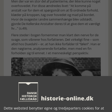
Men der var en stor del af patienterne, der ikke kunne noget
overhovedet. For disse ændredes livet: ”At komme på
anstalt var for dem et spørgsmål om at få ordnede forhold,
klæder på kroppen, tag over hovedet og mad på bordet.
Hvor de svageste i andre sammenhænge blev udstødt,
gjorde De Kellerske Anstalter deres til at give dem et værdigt
liv…” (s.49).
Flere steder i bogen fornemmer man klart den nerve for de
svage, som vibrerer hos forfatteren. Det virkeligt fine – som
altid hos Duedahl – er, at han ikke forfalder til ”føleri”. Han er
den nøgterne, analyserende fortæller, men med en fin
forholden sig til emnet. I et menneskeligt perspektiv.
Dette websted benytter egne og tredjeparters cookies for at