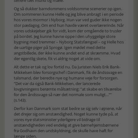
senere fået mund og mæle.
Og så dukker barndommens voldsomme scenerier op igen.
Om sommeren kunne Helle og jeg blive anbragt i en periode
hos vores mormor i Nyborg. Hun var ved guder ikke nogen
stor pædagog. Om end hun havde været overlærerinde. Når
vores udskejelser gik for vidt, kom der omgående to trusler
på bordet. Jeg kunne havne oppe i den uhyggelige store
bygning med tremmer – Nyborg Statsfængsel – og Helle hos
de uartige piger på Sprogø. Igen mødet med dette
angstbillede, der ikke kunne andet end at skræmme. Hvad
der egentlig skete, fik vi aldrig noget at vide om.
Alt dette er tak og lov fortid nu. Da juristen Niels Erik Bank-
Mikkelsen blev forsorgschef i Danmark, fik de åndssvage en
talsmand, der beredte nye og humane veje for forsorgen.
”Det var da også Bank-Mikkelsen, der lancerede
lovgivningens berømte målsætning: ”at skabe en tilværelse
for den åndssvage så nær det normale som muligt…””
(s.143).
Derfor kan Danmark som stat bedre se sig selv i øjnene, når
det drejer sig om anstændighed. Noget kunne tyde på, at
vores nye statsminister yderligere vil bidrage til
anstændigheden ved endelig at give børnehjemsbørnene
fra Godhavn den undskyldning, de skulle have haft for
længe siden.