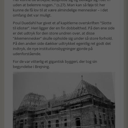
uden at belemre nogen..” (s.27). Man kan så føje til: her
kunne de få lov til at være almindelige mennesker – i det
omfang det var muligt.
Poul Duedahl har givet et af kapitlerne overskriften ”Slotte
til idioter”. Heri ligger der en fin dobbelthed. På den ene side
er det udtryk for den store undren over, at disse
”ikkemennesker” skulle opholde sig under så store forhold.
På den anden side dækker udtrykket egentlig ret godt det
indtryk, de nye institutionsbygninger gjorde på
udenforstående.
For de var vitterlig et gigantisk byggeri, der tog sin
begyndelse i Brejning.