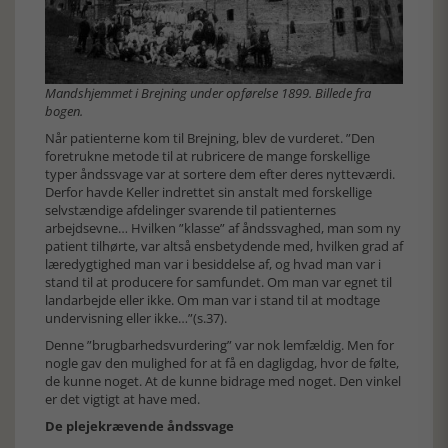
Mandshjemmet i Brejning under opførelse 1899. Billede fra
bogen.
Når patienterne kom til Brejning, blev de vurderet. ”Den
foretrukne metode til at rubricere de mange forskellige
typer åndssvage var at sortere dem efter deres nytteværdi.
Derfor havde Keller indrettet sin anstalt med forskellige
selvstændige afdelinger svarende til patienternes
arbejdsevne… Hvilken ”klasse” af åndssvaghed, man som ny
patient tilhørte, var altså ensbetydende med, hvilken grad af
læredygtighed man var i besiddelse af, og hvad man var i
stand til at producere for samfundet. Om man var egnet til
landarbejde eller ikke. Om man var i stand til at modtage
undervisning eller ikke…”(s.37).
Denne ”brugbarhedsvurdering” var nok lemfældig. Men for
nogle gav den mulighed for at få en dagligdag, hvor de følte,
de kunne noget. At de kunne bidrage med noget. Den vinkel
er det vigtigt at have med.
De plejekrævende åndssvage