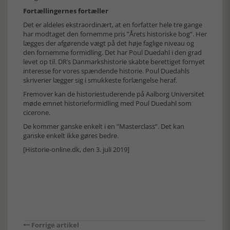
Fortællingernes fortæller
Det er aldeles ekstraordinært, at en forfatter hele tre gange
har modtaget den fornemme pris ”Årets historiske bog”. Her
lægges der afgørende vægt på det høje faglige niveau og
den fornemme formidling. Det har Poul Duedahl i den grad
levet op til. DR’s Danmarkshistorie skabte berettiget fornyet
interesse for vores spændende historie. Poul Duedahls
skriverier lægger sig i smukkeste forlængelse heraf.
Fremover kan de historiestuderende på Aalborg Universitet
møde emnet historieformidling med Poul Duedahl som
cicerone.
De kommer ganske enkelt i en ”Masterclass”. Det kan
ganske enkelt ikke gøres bedre.
[Historie-online.dk, den 3. juli 2019]
Forrige artikel