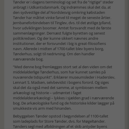
Tønder er i dagens terminologi og set fra de ”rigtige” steder
anbragt i Udkantsdanmark. Og indrømmes skal det da, at
den sydvestlige del af Nordslesvig omkring købstaden
Tønder har måttet vinke farvel til meget de seneste årtier.
Jernbaneforbindelsen til Tinglev, dvs. til det østlige Jylland,
hvor udviklingen boomer. Amtet forsvandt med de første
sammenlægninger. Dernæst fulgte byretten og senest
politikredsen. Og der kunne sikkert nævnes andre
institutioner, der er forsvundet i big is great-filosofiens
navn. Allerede i midten af 1700-tallet blev byens borg,
Tønderhus, solgt til nedrivning. Om den handler
nærværende bog.
”Med denne bog fremlægges stort set al den viden om det
middelalderlige Tønderhus, som har kunnet samles på
nuværende tidspunkt”. Erklærer museumsleder i Haderslev,
Lennart S. Madsen, selvbevidst i bogens forord. Og siges
skal det da også med det samme, at symbiosen mellem
arkæologi og historie – udmøntet i faget
middelalderarkæologi – lykkes i sjælden grad i nærværende
bog. De arkæologiske fund og de historiske kilder lægger på
smukkeste vis arm med hinanden.
Bebyggelsen Tønder opstod i begyndelsen af 1100-tallet
som ladeplads for Store Tønder, dvs. for Møgeltønder.
Tønders segl med afbildningen af et skib antyder byens