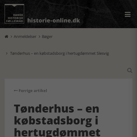
Anmeldelser
Bøger


Tønderhus – en købstadsborg i hertugdømmet Slesvig


Forrige artikel
Tønderhus – en
købstadsborg i
hertugdømmet