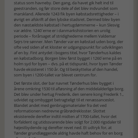
status som havneby. Den gang, da havet gik helt ind til
geestranden, og før store dele af det blev indvundet som
marskland. Allerede 1243 fik byen købstadsrettigheder – i
øvrigt en afskrift af den lybske stadsret. Dermed blev byen
den næstældste købstad i hertugdømmerne – kun Slesvig
var ældre. 1240´erne er i danmarkshistorien en urolig
periode – forårsaget af stridighederne mellem Valdemar
Sejrs tre sønner. Men Tønder var en købstad uden borg, der
ofte ved siden af et kloster er udgangspunkt for udviklingen
af en by. Fint antydet i bogens titel, hvor Tønderhus kaldes
en købstadborg. Borgen blev først bygget i 1260´erne på en
holm syd for byen – dvs. på et tidspunkt, hvor byen Tønder
havde eksisteret i 150 år. Og til beskyttelse af den handel,
som byen i 1200-tallet var blevet centrum for.
Det første slot, der bar navnet Tønderhus blev bygget i
årene omkring 1530 til afløsning af den middelalderlige borg.
Det blev under hertug Frederik, den senere kong Frederik 1.,
udvidet og ombygget betragteligt til et renæssanceslot.
Blandet andet med genbrugsmaterialer fra det ved
reformationen nedrevne gråbrødrekloster. Slottet
eksisterede derefter indtil midten af 1700-tallet, hvor det
forfaldent og utidssvarende blev solgt for 2.000 rigsdaler til
højestbydende og derefter revet ned. Et udtryk for, at
Tønder grundlæggende aldrig havde haft behov for en borg