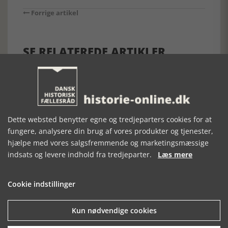
Forrige artikel
SE RELATEREDE ARTIKLER
FREDERIK
FREDERICIA
HANSTHOLM.
Dette websted benytter egne og tredjeparters cookies for at
VISBYS ÅRHUS
1940-1945
DRØM OG
fungere, analysere din brug af vores produkter og tjenester,
VIRKELIGHED
hjælpe med vores salgsfremmende og marketingsmæssige
indsats og levere indhold fra tredjeparter.
Læs mere
Cookie indstillinger
Kun nødvendige cookies