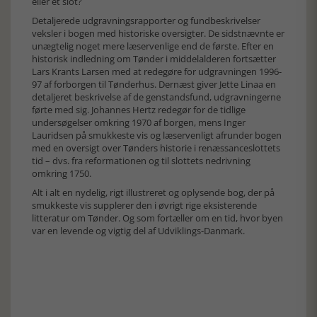
eller et slot?
Detaljerede udgravningsrapporter og fundbeskrivelser
veksler i bogen med historiske oversigter. De sidstnævnte er
unægtelig noget mere læservenlige end de første. Efter en
historisk indledning om Tønder i middelalderen fortsætter
Lars Krants Larsen med at redegøre for udgravningen 1996-
97 af forborgen til Tønderhus. Dernæst giver Jette Linaa en
detaljeret beskrivelse af de genstandsfund, udgravningerne
førte med sig. Johannes Hertz redegør for de tidlige
undersøgelser omkring 1970 af borgen, mens Inger
Lauridsen på smukkeste vis og læservenligt afrunder bogen
med en oversigt over Tønders historie i renæssanceslottets
tid – dvs. fra reformationen og til slottets nedrivning
omkring 1750.
Alt i alt en nydelig, rigt illustreret og oplysende bog, der på
smukkeste vis supplerer den i øvrigt rige eksisterende
litteratur om Tønder. Og som fortæller om en tid, hvor byen
var en levende og vigtig del af Udviklings-Danmark.