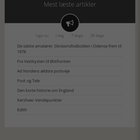
Mest læste artikler

Lige nu
I dag
7 dage
28 dage
De sidste amatører. Divisionsfodbolden i Odense frem til
1978
Fra Vestkysten til Østfronten
Ad Nordens ældste postveje
Post og Tele
Den korte historie om England
Kershaw: Vendepunkter
Edith