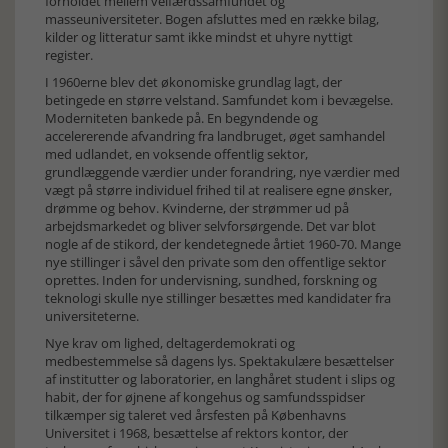
forholdet mellem velfærdssamfundet og
masseuniversiteter. Bogen afsluttes med en række bilag,
kilder og litteratur samt ikke mindst et uhyre nyttigt
register.
I 1960erne blev det økonomiske grundlag lagt, der
betingede en større velstand. Samfundet kom i bevægelse.
Moderniteten bankede på. En begyndende og
accelererende afvandring fra landbruget, øget samhandel
med udlandet, en voksende offentlig sektor,
grundlæggende værdier under forandring, nye værdier med
vægt på større individuel frihed til at realisere egne ønsker,
drømme og behov. Kvinderne, der strømmer ud på
arbejdsmarkedet og bliver selvforsørgende. Det var blot
nogle af de stikord, der kendetegnede årtiet 1960-70. Mange
nye stillinger i såvel den private som den offentlige sektor
oprettes. Inden for undervisning, sundhed, forskning og
teknologi skulle nye stillinger besættes med kandidater fra
universiteterne.
Nye krav om lighed, deltagerdemokrati og
medbestemmelse så dagens lys. Spektakulære besættelser
af institutter og laboratorier, en langhåret student i slips og
habit, der for øjnene af kongehus og samfundsspidser
tilkæmper sig taleret ved årsfesten på Københavns
Universitet i 1968, besættelse af rektors kontor, der