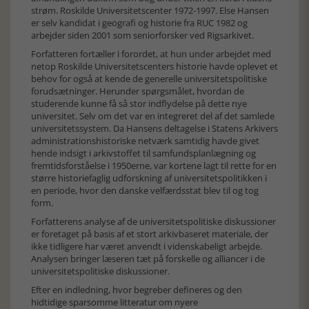
strøm. Roskilde Universitetscenter 1972-1997. Else Hansen
er selv kandidat i geografi og historie fra RUC 1982 og
arbejder siden 2001 som seniorforsker ved Rigsarkivet.
Forfatteren fortæller i forordet, at hun under arbejdet med
netop Roskilde Universitetscenters historie havde oplevet et
behov for også at kende de generelle universitetspolitiske
forudsætninger. Herunder spørgsmålet, hvordan de
studerende kunne få så stor indflydelse på dette nye
universitet. Selv om det var en integreret del af det samlede
universitetssystem. Da Hansens deltagelse i Statens Arkivers
administrationshistoriske netværk samtidig havde givet
hende indsigt i arkivstoffet til samfundsplanlægning og
fremtidsforståelse i 1950erne, var kortene lagt til rette for en
større historiefaglig udforskning af universitetspolitikken i
en periode, hvor den danske velfærdsstat blev til og tog
form.
Forfatterens analyse af de universitetspolitiske diskussioner
er foretaget på basis af et stort arkivbaseret materiale, der
ikke tidligere har været anvendt i videnskabeligt arbejde.
Analysen bringer læseren tæt på forskelle og alliancer i de
universitetspolitiske diskussioner.
Efter en indledning, hvor begreber defineres og den
hidtidige sparsomme litteratur om nyere