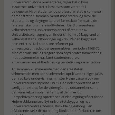
universitetshistorie præsenteres, følger Del 2, hvor
1950ernes universiteter beskrives som værende i
bevægelse. Hvor studenter og professorer stadig kunne gå i
demonstration sammen, vendt mod staten, og hvor de
studerende og de yngre lærere i fællesskab fremsatte de
første ønsker om mere indflydelse. I Del 3 præsenteres
velfærdsstatens universitetsplaner i tiåret 1957-67.
Universitetsplanlægningen finder sin form på baggrund af
velfærdsstatens udfordringer og krav. På den baggrund
præsenteres i Del 4 de store reformer på
universitetsområdet, der gennemføres i perioden 1968-75.
Med centrale stik- og slagord som bryd professorvældet og
medbestemmelse nu. Samt studenteroprør,
amanuensernes utilfredshed og paritetisk repræsentation.
Alt sammen kulminerende med den i realiteten
velmenende, men i de studerendes optik Onde Helges (alias
den radikale undervisningsminister Helge Larsen) Lov om
universiteternes styrelse i 1970. Herunder oprettelse af et
særligt direktorat for de videregående uddannelser samt
den vanskelige implementering af den nye lov.
Perspektivplaner og oprettelsen af Planlægningsrådet for de
Højere Uddannelser. Nyt universitetsbyggeri og nye
universitetscentre i Odense, Roskilde og Aalborg. I en
afsluttende Del 5 diskuterer og konkluderer forfatteren om