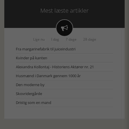
Mest læste artikler

Lige nu
I dag
7 dage
28 dage
Fra margarinefabrik til juiceindustri
Kvinder på kanten
Alexandra Kollontaj - Historiens Aktører nr. 21
Husmænd i Danmark gennem 1000 år
Den moderne by
Skovridergårde
Dristig som en mand