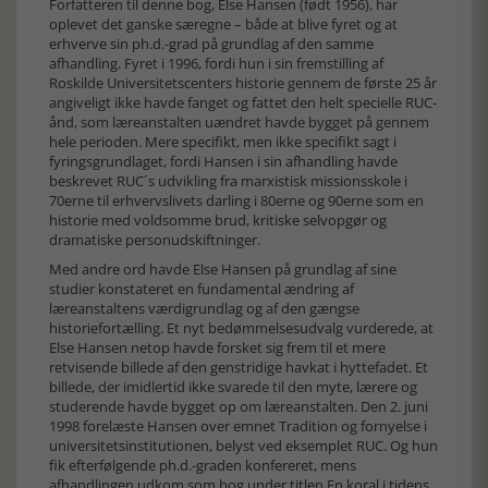
Forfatteren til denne bog, Else Hansen (født 1956), har
oplevet det ganske særegne – både at blive fyret og at
erhverve sin ph.d.-grad på grundlag af den samme
afhandling. Fyret i 1996, fordi hun i sin fremstilling af
Roskilde Universitetscenters historie gennem de første 25 år
angiveligt ikke havde fanget og fattet den helt specielle RUC-
ånd, som læreanstalten uændret havde bygget på gennem
hele perioden. Mere specifikt, men ikke specifikt sagt i
fyringsgrundlaget, fordi Hansen i sin afhandling havde
beskrevet RUC´s udvikling fra marxistisk missionsskole i
70erne til erhvervslivets darling i 80erne og 90erne som en
historie med voldsomme brud, kritiske selvopgør og
dramatiske personudskiftninger.
Med andre ord havde Else Hansen på grundlag af sine
studier konstateret en fundamental ændring af
læreanstaltens værdigrundlag og af den gængse
historiefortælling. Et nyt bedømmelsesudvalg vurderede, at
Else Hansen netop havde forsket sig frem til et mere
retvisende billede af den genstridige havkat i hyttefadet. Et
billede, der imidlertid ikke svarede til den myte, lærere og
studerende havde bygget op om læreanstalten. Den 2. juni
1998 forelæste Hansen over emnet Tradition og fornyelse i
universitetsinstitutionen, belyst ved eksemplet RUC. Og hun
fik efterfølgende ph.d.-graden konfereret, mens
afhandlingen udkom som bog under titlen En koral i tidens