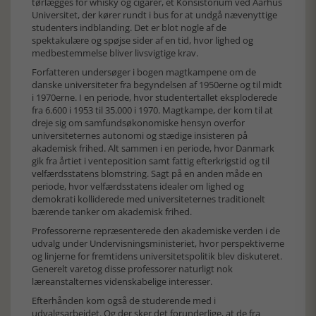
tørlægges for whisky og cigarer, et Konsistorium ved Aarhus
Universitet, der kører rundt i bus for at undgå nævenyttige
studenters indblanding. Det er blot nogle af de
spektakulære og spøjse sider af en tid, hvor lighed og
medbestemmelse bliver livsvigtige krav.
Forfatteren undersøger i bogen magtkampene om de
danske universiteter fra begyndelsen af 1950erne og til midt
i 1970erne. I en periode, hvor studentertallet eksploderede
fra 6.600 i 1953 til 35.000 i 1970. Magtkampe, der kom til at
dreje sig om samfundsøkonomiske hensyn overfor
universiteternes autonomi og stædige insisteren på
akademisk frihed. Alt sammen i en periode, hvor Danmark
gik fra årtiet i venteposition samt fattig efterkrigstid og til
velfærdsstatens blomstring. Sagt på en anden måde en
periode, hvor velfærdsstatens idealer om lighed og
demokrati kolliderede med universiteternes traditionelt
bærende tanker om akademisk frihed.
Professorerne repræsenterede den akademiske verden i de
udvalg under Undervisningsministeriet, hvor perspektiverne
og linjerne for fremtidens universitetspolitik blev diskuteret.
Generelt varetog disse professorer naturligt nok
læreanstalternes videnskabelige interesser.
Efterhånden kom også de studerende med i
udvalgsarbejdet. Og der sker det forunderlige, at de fra