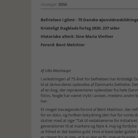
Visninger:
5056
Befrielsen i glimt - 75 Danske øjenvidneskildring
Kristeligt Dagblads forlag 2020. 237 sider
Historiske afsnit: Sine Maria Vinther
Forord: Bent Melchior
Af Ulla Weishaupt
I anledningen af 75-året for befrielsen har Kristeligt 
til at skrive deres oplevelse af Danmarks befrielse. Det 
af en bog, der repræsenterer oplevelser fra hele Danm
fotos. Nogle har været trykt i avisen, medens andre før
her.
Et meget bevægende forord af Bent Melchior, der refl
for en dato, og hvilken betydning den har for vores d
slutter med at sige “Tak til redaktørerne for initiative
generationer til at markere og fejre 4. maj og fordybe s
at frihed er det bedste guld. Hvis vi bare lader gulde
er citeret for at sige, at kun den er fri, som er bundet. V