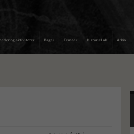
eder og aktiviteter
Bøger
Temaer
HistorieLab
Arkiv
t