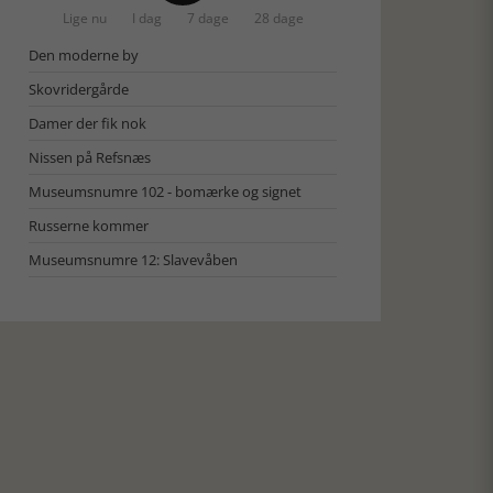
Lige nu
I dag
7 dage
28 dage
Den moderne by
Skovridergårde
Damer der fik nok
Nissen på Refsnæs
Museumsnumre 102 - bomærke og signet
Russerne kommer
Museumsnumre 12: Slavevåben