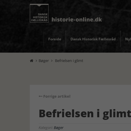
Forside
Dansk Historisk Fællesråd
Nyh
Bøger
Befrielsen i glimt


Forrige artikel
Befrielsen i glim
Kategori:
Bøger