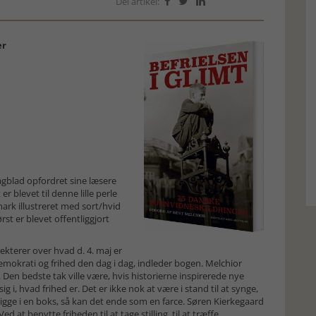
Del artikel:



er
Dagblad opfordret sine læsere
er blevet til denne lille perle
ark illustreret med sort/hvid
st er blevet offentliggjort
ekterer over hvad d. 4. maj er
emokrati og frihed den dag i dag, indleder bogen. Melchior
t. Den bedste tak ville være, hvis historierne inspirerede nye
ig i, hvad frihed er. Det er ikke nok at være i stand til at synge,
t ligge i en boks, så kan det ende som en farce. Søren Kierkegaard
ed at benytte friheden til at tage stilling, til at træffe