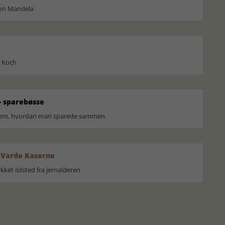
son Mandela
l Koch
 sparebøsse
r om, hvordan man sparede sammen
 Varde Kaserne
ket ildsted fra jernalderen