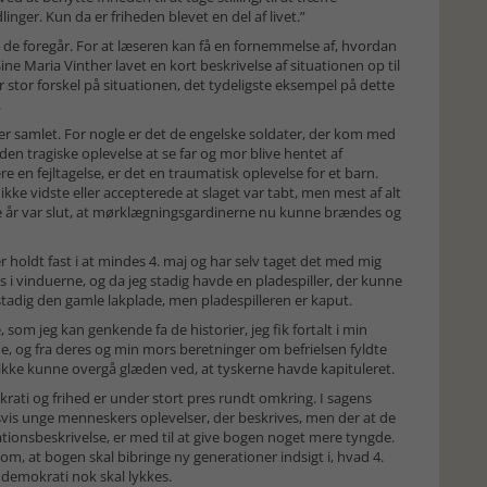
inger. Kun da er friheden blevet en del af livet.”
t, de foregår. For at læseren kan få en fornemmelse af, hvordan
Sine Maria Vinther lavet en kort beskrivelse af situationen op til
er stor forskel på situationen, det tydeligste eksempel på dette
.
 er samlet. For nogle er det de engelske soldater, der kom med
n tragiske oplevelse at se far og mor blive hentet af
 en fejltagelse, er det en traumatisk oplevelse for et barn.
kke vidste eller accepterede at slaget var tabt, men mest af alt
e år var slut, at mørklægningsgardinerne nu kunne brændes og
 holdt fast i at mindes 4. maj og har selv taget det med mig
 lys i vinduerne, og da jeg stadig havde en pladespiller, der kunne
ar stadig den gamle lakplade, men pladespilleren er kaput.
som jeg kan genkende fa de historier, jeg fik fortalt i min
og fra deres og min mors beretninger om befrielsen fyldte
ikke kunne overgå glæden ved, at tyskerne havde kapituleret.
okrati og frihed er under stort pres rundt omkring. I sagens
svis unge menneskers oplevelser, der beskrives, men der at de
ationsbeskrivelse, er med til at give bogen noget mere tyngde.
m, at bogen skal bibringe ny generationer indsigt i, hvad 4.
 demokrati nok skal lykkes.