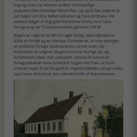
bag sig. Han har skrevet artikler til forskellige
populærvidenskabelige tidsskrifter, og også fået udgivet et
par bøger om bl.a. Kjellerupbanen og Faxe Jernbane. De
seneste bøger er dog gået fra skinner til vej, hvor hans
forrige bog var ’Postautomobilet gennem 100 år’.
Bogen er udgivet på Bloch’s eget forlag. Selvudgivelse er
både en fordel og en ulempe. Fordelen er, at man springer
et etableret forlags tidskrævende rutiner over, når
forfatteren er udgiver. Bogen kommer hurtigt ud, og
forfatterens idéer står uantastet. Omvendt kunne en
forlagsredaktør have forbedret bogen ved f.eks. at have
trukket nogle af de fotografisk ringeste billeder ud og måske
også have diskuteret den nævnte kritik af dispositionen.