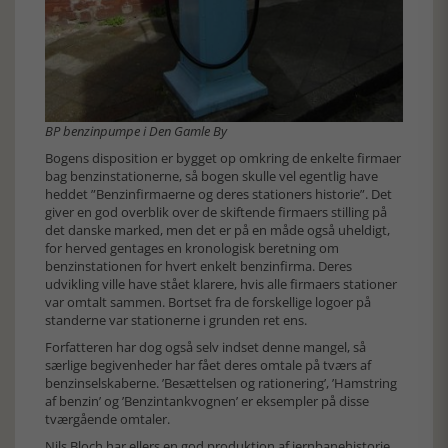
BP benzinpumpe i Den Gamle By
Bogens disposition er bygget op omkring de enkelte firmaer
bag benzinstationerne, så bogen skulle vel egentlig have
heddet ”Benzinfirmaerne og deres stationers historie”. Det
giver en god overblik over de skiftende firmaers stilling på
det danske marked, men det er på en måde også uheldigt,
for herved gentages en kronologisk beretning om
benzinstationen for hvert enkelt benzinfirma. Deres
udvikling ville have stået klarere, hvis alle firmaers stationer
var omtalt sammen. Bortset fra de forskellige logoer på
standerne var stationerne i grunden ret ens.
Forfatteren har dog også selv indset denne mangel, så
særlige begivenheder har fået deres omtale på tværs af
benzinselskaberne. ’Besættelsen og rationering’, ’Hamstring
af benzin’ og ’Benzintankvognen’ er eksempler på disse
tværgående omtaler.
Nils Bloch har ellers en god produktion af jernbanehistorie