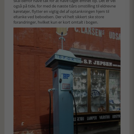
skal derfor have tak for at have taget emnet op. Det er vel
også på tide, for med de næste tiårs omstilling til eldrevne
køretøjer, flytter en vigtig del af optankningen hjem til
eltanke ved beboelsen. Der vil helt sikkert ske store
forandringer, hvilket kun er kort omtalt i bogen.