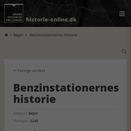
Bøger
Benzinstationernes historie



Forrige artikel
Benzinstationernes
historie
Kategori:
Bøger
Visninger:
3348