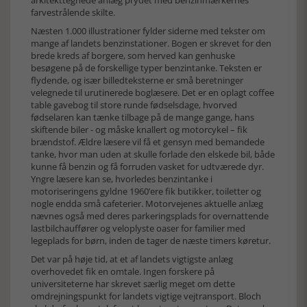
arkitekttegnede anlæg prydet med benzinmærkernes
farvestrålende skilte.
Næsten 1.000 illustrationer fylder siderne med tekster om
mange af landets benzinstationer. Bogen er skrevet for den
brede kreds af borgere, som herved kan genhuske
besøgene på de forskellige typer benzintanke. Teksten er
flydende, og især billedteksterne er små beretninger
velegnede til urutinerede boglæsere. Det er en oplagt coffee
table gavebog til store runde fødselsdage, hvorved
fødselaren kan tænke tilbage på de mange gange, hans
skiftende biler - og måske knallert og motorcykel – fik
brændstof. Ældre læsere vil få et gensyn med bemandede
tanke, hvor man uden at skulle forlade den elskede bil, både
kunne få benzin og få forruden vasket for udtværede dyr.
Yngre læsere kan se, hvorledes benzintanke i
motoriseringens gyldne 1960’ere fik butikker, toiletter og
nogle endda små cafeterier. Motorvejenes aktuelle anlæg
nævnes også med deres parkeringsplads for overnattende
lastbilchauffører og veloplyste oaser for familier med
legeplads for børn, inden de tager de næste timers køretur.
Det var på høje tid, at et af landets vigtigste anlæg
overhovedet fik en omtale. Ingen forskere på
universiteterne har skrevet særlig meget om dette
omdrejningspunkt for landets vigtige vejtransport. Bloch