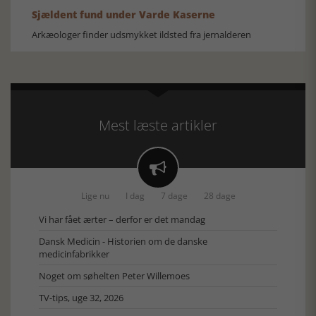
Sjældent fund under Varde Kaserne
Arkæologer finder udsmykket ildsted fra jernalderen
Mest læste artikler

Lige nu
I dag
7 dage
28 dage
Vi har fået ærter – derfor er det mandag
Dansk Medicin - Historien om de danske
medicinfabrikker
Noget om søhelten Peter Willemoes
TV-tips, uge 32, 2026