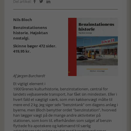
Del artikel:



Nils Bloch
Benzinstationens
historie. Højoktan
nostalgi.
Skinne bøger 472 sider.
419,95 kr.
Af Jørgen Burchardt
Et vigtigt element i
1900’årenes kulturhistorie, benzinstationen, central for
landets vejbaserede transport, har fået sin mindesten. Eller i
hvert fald et vægtigt værk, som min køkkenvægt målte til
mere end 2 kg. Jeg siger selv ”benzintank” om dagens anlæg i
byerne, men Bloch benytter ordet ”benzinstation”, hvorved
han lægger vægt på de mange andre aktiviteter på
stationen, som kom til, efterhånden som salget af benzin
flyttede fra apotekere og købmænd til særlig