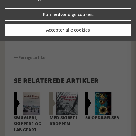
bogen også kunne være et opslagsværk.
[Historie-online.dk, den 25. januar 2023]
Kun nødvendige cookies
Accepter alle cookies
Forrige artikel
SE RELATEREDE ARTIKLER
SMUGLERI,
MED SKIBET I
50 OPDAGELSER
SKIPPERE OG
KROPPEN
LANGFART