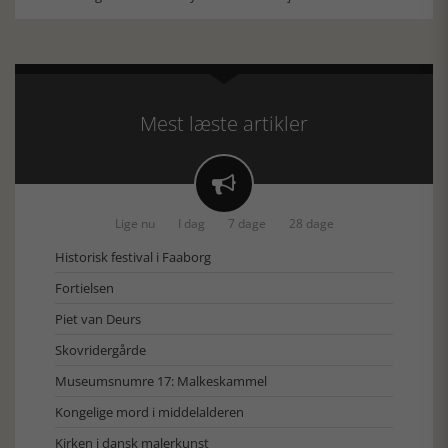
Mest læste artikler

Lige nu
I dag
7 dage
28 dage
Historisk festival i Faaborg
Fortielsen
Piet van Deurs
Skovridergårde
Museumsnumre 17: Malkeskammel
Kongelige mord i middelalderen
Kirken i dansk malerkunst