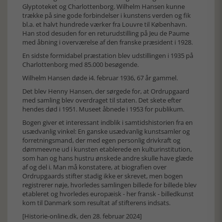
Glyptoteket og Charlottenborg. Wilhelm Hansen kunne
trække på sine gode forbindelser i kunstens verden og fik
bl.a. et halvt hundrede værker fra Louvre til København.
Han stod desuden for en returudstilling på Jeu de Paume
med åbning i overværelse af den franske præsident i 1928.
En sidste formidabel præstation blev udstillingen i 1935 på
Charlottenborg med 85.000 besøgende.
Wilhelm Hansen døde i4. februar 1936, 67 år gammel.
Det blev Henny Hansen, der sørgede for, at Ordrupgaard
med samling blev overdraget til staten. Det skete efter
hendes død i 1951. Museet åbnede i 1953 for publikum.
Bogen giver et interessant indblik i samtidshistorien fra en
usædvanlig vinkel: En ganske usædvanlig kunstsamler og
forretningsmand, der med egen personlig drivkraft og
dømmeevne ud i kunsten etablerede en kulturinstitution,
som han og hans hustru ønskede andre skulle have glæde
af og del i. Man må konstatere, at biografien over
Ordrupgaards stifter stadig ikke er skrevet, men bogen
registrerer nøje, hvorledes samlingen billede for billede blev
etableret og hvorledes europæisk - her fransk - billedkunst
kom til Danmark som resultat af stifterens indsats.
[Historie-online.dk, den 28. februar 2024]