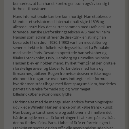
bemærkes, at han har et kontrolgen, som også viser sig i
forhold til hustruen.
Hans internationale karriere kom hurtigt: Han etablerede
Mundus, et selskab med internationalt sigte i 1898 og
allerede i 1905 blev det sluttet sammen med Hafnia til Det
forenede Danske Livsforsikringsselskab A/S med Wilhelm
Hansen som administrerende direktør – en stilling han
bevarede til sin død i 1936. I 1902 var han medstifter og
senere direktør for folkeforsikringsselskabet La Populaire
med sæde i Paris. Desuden oprettede han selskaber og
filialer i Stockholm, Oslo, Hamborg og Bruxelles. Wilhelm
Hansen blev en holden mand, hvilket fremgår af den omtale
i forskellige aviser og blade i forbindelse med hans og
firmaernes jubilæer. Bogen fremviser desværre ikke nogen
økonomisk opgørelse over hans indtægter eller formue,
hvorfor man står tilbage med flere spørgsmål om, hvorledes
parrets tilværelse formede sig, og hvor meget
billedindkøbene økonomisk fyldte.
I forbindelse med de mange udenlandske forretningsrejser
udviklede Wilhelm Hansen ønske om at købe fransk kunst:
Han besøgte kunsthandlere og auktioner ind i mellem det
hårde arbejde med at få forretningen til at køre på de vilkår,
der nu findes i f.eks. Paris. I løbet af få år er forretningen i
Frankrig en succes og den officielle anerkendelse udebliver