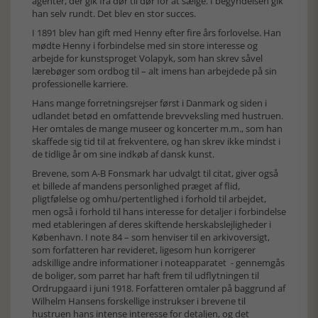
agenter, der gik fra dør til dør for at sælge. I begyndelsen gik
han selv rundt. Det blev en stor succes.
I 1891 blev han gift med Henny efter fire års forlovelse. Han
mødte Henny i forbindelse med sin store interesse og
arbejde for kunstsproget Volapyk, som han skrev såvel
lærebøger som ordbog til – alt imens han arbejdede på sin
professionelle karriere.
Hans mange forretningsrejser først i Danmark og siden i
udlandet betød en omfattende brevveksling med hustruen.
Her omtales de mange museer og koncerter m.m., som han
skaffede sig tid til at frekventere, og han skrev ikke mindst i
de tidlige år om sine indkøb af dansk kunst.
Brevene, som A-B Fonsmark har udvalgt til citat, giver også
et billede af mandens personlighed præget af flid,
pligtfølelse og omhu/pertentlighed i forhold til arbejdet,
men også i forhold til hans interesse for detaljer i forbindelse
med etableringen af deres skiftende herskabslejligheder i
København. I note 84 – som henviser til en arkivoversigt,
som forfatteren har revideret, ligesom hun korrigerer
adskillige andre informationer i noteapparatet - gennemgås
de boliger, som parret har haft frem til udflytningen til
Ordrupgaard i juni 1918. Forfatteren omtaler på baggrund af
Wilhelm Hansens forskellige instrukser i brevene til
hustruen hans intense interesse for detaljen, og det