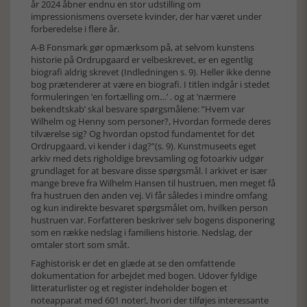
år 2024 åbner endnu en stor udstilling om
impressionismens oversete kvinder, der har været under
forberedelse i flere år.
A-B Fonsmark gør opmærksom på, at selvom kunstens
historie på Ordrupgaard er velbeskrevet, er en egentlig
biografi aldrig skrevet (Indledningen s. 9). Heller ikke denne
bog prætenderer at være en biografi. I titlen indgår i stedet
formuleringen ’en fortælling om…’ . og at ’nærmere
bekendtskab’ skal besvare spørgsmålene: ”Hvem var
Wilhelm og Henny som personer?, Hvordan formede deres
tilværelse sig? Og hvordan opstod fundamentet for det
Ordrupgaard, vi kender i dag?”(s. 9). Kunstmuseets eget
arkiv med dets righoldige brevsamling og fotoarkiv udgør
grundlaget for at besvare disse spørgsmål. I arkivet er især
mange breve fra Wilhelm Hansen til hustruen, men meget få
fra hustruen den anden vej. Vi får således i mindre omfang
og kun indirekte besvaret spørgsmålet om, hvilken person
hustruen var. Forfatteren beskriver selv bogens disponering
som en række nedslag i familiens historie. Nedslag, der
omtaler stort som småt.
Faghistorisk er det en glæde at se den omfattende
dokumentation for arbejdet med bogen. Udover fyldige
litteraturlister og et register indeholder bogen et
noteapparat med 601 noter!, hvori der tilføjes interessante