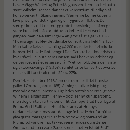
havde Viggo Winkel og Peter Magnussen, Herman Heilbuth
samt Wilhelm Hansen dannet et konsortium til indkøb af
kunstværker til Skandinavien. ”Værkerne kunne købes til
lave priser grundet krigen og en rygende inflation. Den
særlige konstruktion muliggjorde finansieringen af meget
store kunstkøb på kort tid. Man købte ikke ét værk ad
gangen, men hele samlinger – en gros så at sige.” (s.158).
”Tidens ugunst blev det danske konsortiums held.” (s.158).
Man købte f.eks. en samling på 200 malerier for 1,4 mio. kr.
Konsortiet havde lånt penge i Den Danske Landmandsbank,
hvor såvel Heilbuth som Hansen sad i bankens ledelseslag –
de bevilgede således sig selv lån ”- et forhold, der siden viste
sig skæbnesvangert”(s.158). Samlet lånte konsortiet over 20
mio. kr. til kunstkøb (note 324 s. 275).
Den 14. september 1918 åbnedes dørene til det franske
galleri i Ordrupgaard (s.185). Åbningen bliver fyldigt og
rosende omtalt i pressen. Ligeledes omtales personligt såvel
Wilhelm Hansen som Henny – dog Henny kun sparsomt,
men dog omtalt i artikelserien ’Et Dameportræt hver Uge’ af
Emma Gad i Politiken. Heraf forstår vi, at Hennys
uddannelse som massør i de unge år havde det formål at
give gratis massage til vanføre børn: --” og mere end én
Klumpfod vandrer nu, takket være hendes utrættelige
Omhu, rundt paa vore Gader som en net, velskabt Fod”