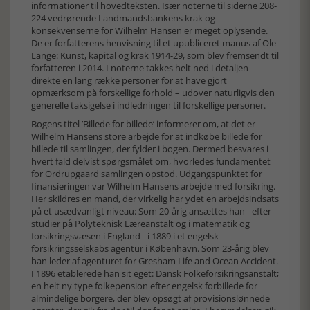
informationer til hovedteksten. Især noterne til siderne 208-
224 vedrørende Landmandsbankens krak og
konsekvenserne for Wilhelm Hansen er meget oplysende.
De er forfatterens henvisning til et upubliceret manus af Ole
Lange: Kunst, kapital og krak 1914-29, som blev fremsendt til
forfatteren i 2014. I noterne takkes helt ned i detaljen
direkte en lang række personer for at have gjort
opmærksom på forskellige forhold – udover naturligvis den
generelle taksigelse i indledningen til forskellige personer.
Bogens titel ’Billede for billede’ informerer om, at det er
Wilhelm Hansens store arbejde for at indkøbe billede for
billede til samlingen, der fylder i bogen. Dermed besvares i
hvert fald delvist spørgsmålet om, hvorledes fundamentet
for Ordrupgaard samlingen opstod. Udgangspunktet for
finansieringen var Wilhelm Hansens arbejde med forsikring.
Her skildres en mand, der virkelig har ydet en arbejdsindsats
på et usædvanligt niveau: Som 20-årig ansættes han - efter
studier på Polyteknisk Læreanstalt og i matematik og
forsikringsvæsen i England - i 1889 i et engelsk
forsikringsselskabs agentur i København. Som 23-årig blev
han leder af agenturet for Gresham Life and Ocean Accident.
I 1896 etablerede han sit eget: Dansk Folkeforsikringsanstalt;
en helt ny type folkepension efter engelsk forbillede for
almindelige borgere, der blev opsøgt af provisionslønnede