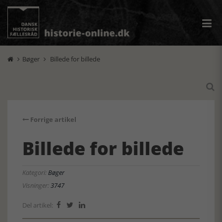
Bøger
Billede for billede



Forrige artikel
Billede for billede
Kategori:
Bøger
Visninger:
3747
Del artikel:


