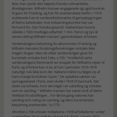
ikke: Han opnår den højeste franske udmærkelse,
Æreslegionen. Wilhelm Hansen engagerede sig også konkret
til gavn for Frankrig, og han fik anerkendelse herfor: I 1919
etablerede han et verdensfredsmærke til genopbygningen
af Reims katedralen, hvis indsamlingskomite han var
formand for. Den franske gesandt i København kunne
således i 1920 modtage udbyttet: 1 mio. francs og syv år
senere deltog Wilhelm Hansen i genindvielsen af kirken.
Verdenskrigens betydning for økonomien i Frankrig og
Wilhelm Hansens forsikringsforretninger omtales ikke
meget i bogen. Men de vilkår verdenskrigen giver for
kunstkøb omtales kort f.eks. s.153 : ”Imidlertid satte
verdenskrigens fremmarch en stopper for Wilhelms rejser til
Paris, og af breve kan vi se, at han i perioden 1916-1919
naturligt nok ikke kom der. Købene måtte nu følges op af
hans mange kontakter i byen.” De opkøbte værker var
opmagasineret i Paris, men skulle i 1918 til Danmark. Det
skete via Schweiz, hvor de indgik i en udstilling og omtales
som en samling. ” Wilhelm Hansen har været stolt af dette
titelblad til udstillingen… For første gang nævnes han
samling som netop en samling, og dens kunstneriske
betydning anerkendes.” (s.177).
Afsnittet s.158 omtaler indkøbene i 1918 af billederne under
overskriften ’Stort indkøb på kort tid i Paris’. I marts 1918