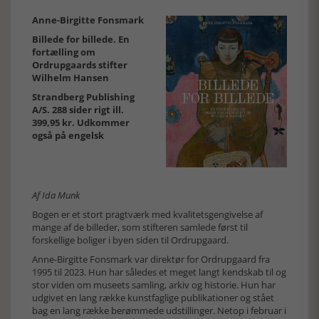
Anne-Birgitte Fonsmark
Billede for billede. En
fortælling om
Ordrupgaards stifter
Wilhelm Hansen
Strandberg Publishing
A/S. 288 sider rigt ill.
399,95 kr. Udkommer
også på engelsk
Af Ida Munk
Bogen er et stort pragtværk med kvalitetsgengivelse af
mange af de billeder, som stifteren samlede først til
forskellige boliger i byen siden til Ordrupgaard.
Anne-Birgitte Fonsmark var direktør for Ordrupgaard fra
1995 til 2023. Hun har således et meget langt kendskab til og
stor viden om museets samling, arkiv og historie. Hun har
udgivet en lang række kunstfaglige publikationer og stået
bag en lang række berømmede udstillinger. Netop i februar i