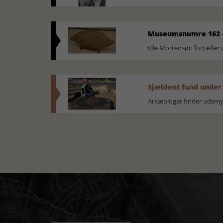
Museumsnumre 162 -
Ole Mortensøn fortælle
Sjældent fund under
Arkæologer finder udsmyk