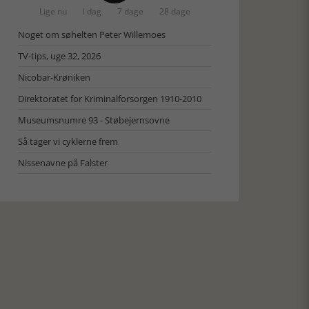
Lige nu
I dag
7 dage
28 dage
Noget om søhelten Peter Willemoes
TV-tips, uge 32, 2026
Nicobar-Krøniken
Direktoratet for Kriminalforsorgen 1910-2010
Museumsnumre 93 - Støbejernsovne
Så tager vi cyklerne frem
Nissenavne på Falster