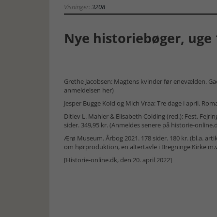
Visninger:
3208
Nye historiebøger, uge 
Grethe Jacobsen: Magtens kvinder før enevælden. Gad. 
anmeldelsen her
)
Jesper Bugge Kold og Mich Vraa: Tre dage i april. Rom
Ditlev L. Mahler & Elisabeth Colding (red.): Fest. Fejrin
sider. 349,95 kr. (Anmeldes senere på historie-online.
Ærø Museum. Årbog 2021. 178 sider. 180 kr. (bl.a. arti
om hørproduktion, en altertavle i Bregninge Kirke m.v
[Historie-online.dk, den 20. april 2022]