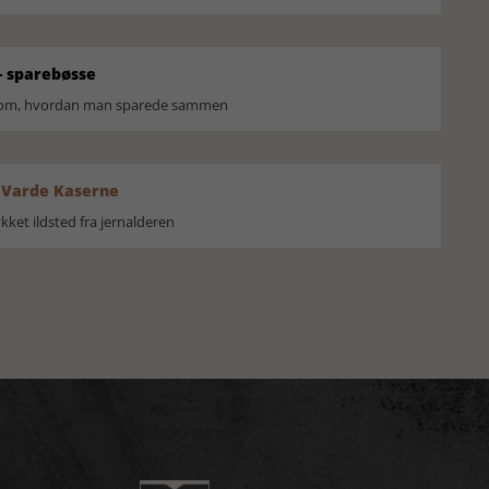
 sparebøsse
r om, hvordan man sparede sammen
 Varde Kaserne
ket ildsted fra jernalderen