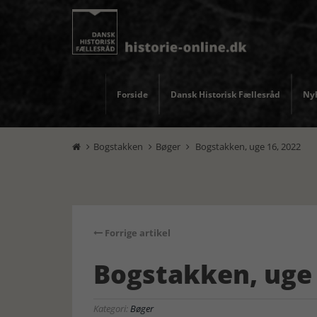
Forside
Dansk Historisk Fællesråd
Nyh
Bogstakken
Bøger
Bogstakken, uge 16, 2022



Forrige artikel
Bogstakken, uge 
Kategori:
Bøger