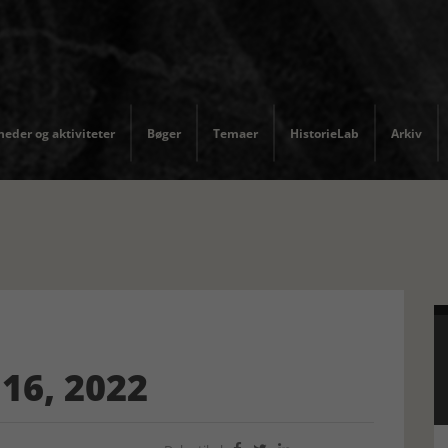
eder og aktiviteter
Bøger
Temaer
HistorieLab
Arkiv
16, 2022