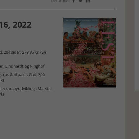
Del artikel:



16, 2022
204 sider. 279,95 kr. (
Se
an. Lindhardt og Ringhof.
g, rus & ritualer. Gad. 300
dk)
kler om byudvikling i Marstal,
l.)