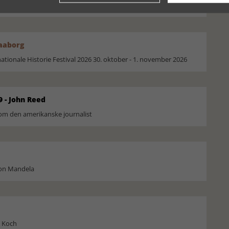
moselig i verden på Museum Silkeborg Hovedgården
Faaborg
ionale Historie Festival 2026 30. oktober - 1. november 2026
9 - John Reed
om den amerikanske journalist
son Mandela
l Koch