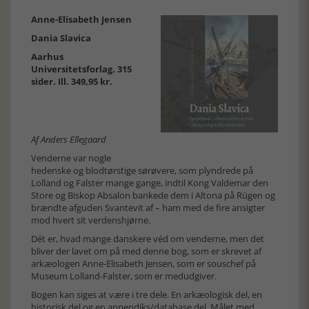
Anne-Elisabeth Jensen
Dania Slavica
Aarhus
Universitetsforlag. 315
sider. Ill. 349,95 kr.
Af Anders Ellegaard
Venderne var nogle
hedenske og blodtørstige sørøvere, som plyndrede på
Lolland og Falster mange gange, indtil Kong Valdemar den
Store og Biskop Absalon bankede dem i Altona på Rügen og
brændte afguden Svantevit af – ham med de fire ansigter
mod hvert sit verdenshjørne.
Dét er, hvad mange danskere véd om venderne, men det
bliver der lavet om på med denne bog, som er skrevet af
arkæologen Anne-Elisabeth Jensen, som er souschef på
Museum Lolland-Falster, som er medudgiver.
Bogen kan siges at være i tre dele. En arkæologisk del, en
historisk del og en appendiks/database del. Målet med