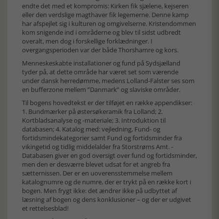
endte det med et kompromis: Kirken fik sjælene, kejseren
eller den verdslige magthaver fik legemerne. Denne kamp
har afspejlet sig i kulturen og omgivelserne. Kristendommen
kom snigende ind i områderne og blev til sidst udbredt
overalt, men dog i forskellige forklædninger. I
overgangsperioden var der både Thorshamre og kors.
Menneskeskabte installationer og fund på Sydsjælland
tyder på, at dette område har været set som værende
under dansk herredømme, medens Lolland-Falster ses som
en bufferzone mellem ”Danmark” og slaviske områder.
Til bogens hovedtekst er der tilføjet en række appendikser:
1. Bundmærker på østersøkeramik fra Lolland; 2.
Kortbladsanalyse og -materiale; 3. Introduktion til
databasen; 4. Katalog med: vejledning, Fund- og
fortidsmindekategorier samt Fund og fortidsminder fra
vikingetid og tidlig middelalder fra Storstrøms Amt. -
Databasen giver en god oversigt over fund og fortidsminder,
men den er desværre blevet udsat for et angreb fra
sætternissen. Der er en uoverensstemmelse mellem
katalognumre og de numre, der er trykt på en række kort i
bogen. Men frygt ikke: det ændrer ikke på udbyttet af
læsning af bogen og dens konklusioner – og der er udgivet
et rettelsesblad!