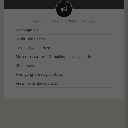

Lige nu
I dag
7 dage
28 dage
Kompagni P.5.
Sankt Hans-koen
TV-tips, uge 32, 2026
Museumsnumre 110 - hakke, skovl og spade
Cheminova
Fremgang, krise og stilstand
Årets historiske bog 2020