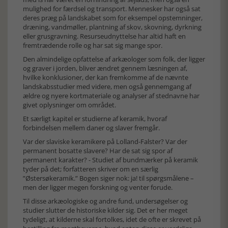
mulighed for færdsel og transport. Mennesker har også sat
deres præg på landskabet som for eksempel opstemninger,
dræning, vandmøller, plantning af skov, skovning, dyrkning
eller grusgravning. Resurseudnyttelse har altid haft en
fremtrædende rolle og har sat sig mange spor.
Den almindelige opfattelse af arkæologer som folk, der ligger
og graver i jorden, bliver ændret gennem læsningen af,
hvilke konklusioner, der kan fremkomme af de nævnte
landskabsstudier med videre, men også gennemgang af
ældre og nyere kortmateriale og analyser af stednavne har
givet oplysninger om området.
Et særligt kapitel er studierne af keramik, hvoraf
forbindelsen mellem daner og slaver fremgår.
Var der slaviske keramikere på Lolland-Falster? Var der
permanent bosatte slavere? Har de sat sig spor af
permanent karakter? - Studiet af bundmærker på keramik
tyder på det; forfatteren skriver om en særlig
”Østersøkeramik.” Bogen siger nok: ja! til spørgsmålene –
men der ligger megen forskning og venter forude.
Til disse arkæologiske og andre fund, undersøgelser og
studier slutter de historiske kilder sig. Det er her meget
tydeligt, at kilderne skal fortolkes, idet de ofte er skrevet på