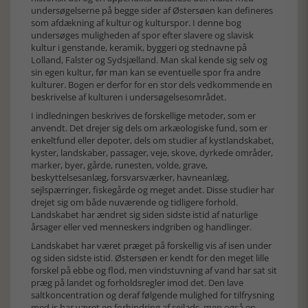
undersøgelserne på begge sider af Østersøen kan defineres
som afdækning af kultur og kulturspor. I denne bog
undersøges muligheden af spor efter slavere og slavisk
kultur i genstande, keramik, byggeri og stednavne på
Lolland, Falster og Sydsjælland. Man skal kende sig selv og
sin egen kultur, før man kan se eventuelle spor fra andre
kulturer. Bogen er derfor for en stor dels vedkommende en
beskrivelse af kulturen i undersøgelsesområdet.
I indledningen beskrives de forskellige metoder, som er
anvendt. Det drejer sig dels om arkæologiske fund, som er
enkeltfund eller depoter, dels om studier af kystlandskabet,
kyster, landskaber, passager, veje, skove, dyrkede områder,
marker, byer, gårde, runesten, volde, grave,
beskyttelsesanlæg, forsvarsværker, havneanlæg,
sejlspærringer, fiskegårde og meget andet. Disse studier har
drejet sig om både nuværende og tidligere forhold.
Landskabet har ændret sig siden sidste istid af naturlige
årsager eller ved menneskers indgriben og handlinger.
Landskabet har været præget på forskellig vis af isen under
og siden sidste istid. Østersøen er kendt for den meget lille
forskel på ebbe og flod, men vindstuvning af vand har sat sit
præg på landet og forholdsregler imod det. Den lave
saltkoncentration og deraf følgende mulighed for tilfrysning
med is har været en forhindring af sejlads, men også en