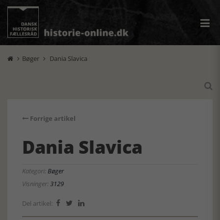
Bøger
Dania Slavica



Forrige artikel
Dania Slavica
Kategori:
Bøger
Visninger:
3129
Del artikel:


