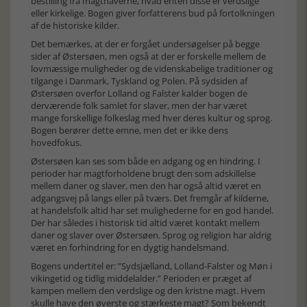
bestilling fra magthaverne, hvad enten disse er verdslige
eller kirkelige. Bogen giver forfatterens bud på fortolkningen
af de historiske kilder.
Det bemærkes, at der er forgået undersøgelser på begge
sider af Østersøen, men også at der er forskelle mellem de
lovmæssige muligheder og de videnskabelige traditioner og
tilgange i Danmark, Tyskland og Polen. På sydsiden af
Østersøen overfor Lolland og Falster kalder bogen de
derværende folk samlet for slaver, men der har været
mange forskellige folkeslag med hver deres kultur og sprog.
Bogen berører dette emne, men det er ikke dens
hovedfokus.
Østersøen kan ses som både en adgang og en hindring. I
perioder har magtforholdene brugt den som adskillelse
mellem daner og slaver, men den har også altid været en
adgangsvej på langs eller på tværs. Det fremgår af kilderne,
at handelsfolk altid har set mulighederne for en god handel.
Der har således i historisk tid altid været kontakt mellem
daner og slaver over Østersøen. Sprog og religion har aldrig
været en forhindring for en dygtig handelsmand.
Bogens undertitel er: ”Sydsjælland, Lolland-Falster og Møn i
vikingetid og tidlig middelalder.” Perioden er præget af
kampen mellem den verdslige og den kristne magt. Hvem
skulle have den øverste og stærkeste magt? Som bekendt