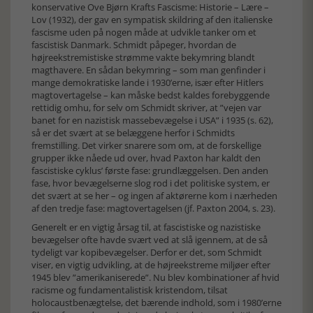
konservative Ove Bjørn Krafts Fascisme: Historie – Lære –
Lov (1932), der gav en sympatisk skildring af den italienske
fascisme uden på nogen måde at udvikle tanker om et
fascistisk Danmark. Schmidt påpeger, hvordan de
højreekstremistiske strømme vakte bekymring blandt
magthavere. En sådan bekymring – som man genfinder i
mange demokratiske lande i 1930’erne, især efter Hitlers
magtovertagelse – kan måske bedst kaldes forebyggende
rettidig omhu, for selv om Schmidt skriver, at ”vejen var
banet for en nazistisk massebevægelse i USA” i 1935 (s. 62),
så er det svært at se belæggene herfor i Schmidts
fremstilling. Det virker snarere som om, at de forskellige
grupper ikke nåede ud over, hvad Paxton har kaldt den
fascistiske cyklus’ første fase: grundlæggelsen. Den anden
fase, hvor bevægelserne slog rod i det politiske system, er
det svært at se her – og ingen af aktørerne kom i nærheden
af den tredje fase: magtovertagelsen (jf. Paxton 2004, s. 23).
Generelt er en vigtig årsag til, at fascistiske og nazistiske
bevægelser ofte havde svært ved at slå igennem, at de så
tydeligt var kopibevægelser. Derfor er det, som Schmidt
viser, en vigtig udvikling, at de højreekstreme miljøer efter
1945 blev ”amerikaniserede”. Nu blev kombinationer af hvid
racisme og fundamentalistisk kristendom, tilsat
holocaustbenægtelse, det bærende indhold, som i 1980’erne