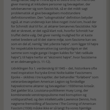
giver mening at inkludere personer og bevægelser, der
selvbenævner sig som fascist/isk, så er det mildt sagt
problematisk at give bevægelsers modstandere
definitionsretten. Den ”udogmatiske” definition betyder
også, at man undervejs kan blive noget i tvivl om, hvad der
for Schmidt skal til for, at aktører benævnes fascistiske. Når
det er skrevet, er det også klart nok, hvorfor Schmidt har
truffet dette valg. Det giver nemlig mulighed for at kaste
nettet bredere ud til det større miljø, som fascisme kan ses
som en del af, nemlig ”det yderste højre”, som ligger til højre
for respektable konservative (og sandsynligvis er det
samme som nogle gange i bogen kaldes for ”det radikale
højre”); til højre herfor et ”ekstremt højre”, hvor fascisterne
er en delmængde (s. 11-12).
Udviklingen fra 1. verdenskrig til 1945 – det, historikere ofte
med inspiration fra tyske Ernst Nolte kalder Fascismens
Epoke – skildres i tre kapitler, der behandler ”forløbere” som
veteranbevægelsen American Legion og forskellige
højreekstreme aktører og bevægelser i 1930’ernes kriseår.
Det gælder bl.a. Louisiana-politikeren Huey Long, der
kombinerede venstrepopulisme med korruption og
voldsparathed, og den intellektuelle Lawrence Dennis, hvis
nøgterne fremstilling af fascisme i The Coming of American
Fascism (1936) måske ikke er så langt fra vores hjemlige