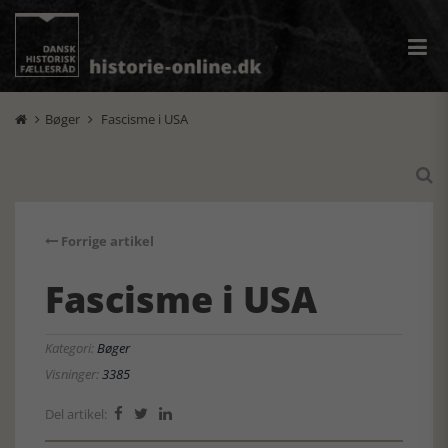
Bøger
Fascisme i USA



Forrige artikel
Fascisme i USA
Kategori:
Bøger
Visninger:
3385
Del artikel:


