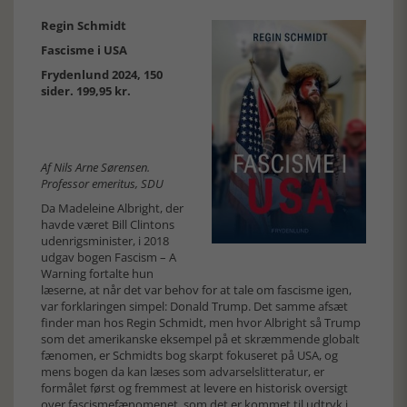
Regin Schmidt
Fascisme i USA
Frydenlund 2024, 150
sider. 199,95 kr.
Af Nils Arne Sørensen.
Professor emeritus, SDU
Da Madeleine Albright, der
havde været Bill Clintons
udenrigsminister, i 2018
udgav bogen Fascism – A
Warning fortalte hun
læserne, at når det var behov for at tale om fascisme igen,
var forklaringen simpel: Donald Trump. Det samme afsæt
finder man hos Regin Schmidt, men hvor Albright så Trump
som det amerikanske eksempel på et skræmmende globalt
fænomen, er Schmidts bog skarpt fokuseret på USA, og
mens bogen da kan læses som advarselslitteratur, er
formålet først og fremmest at levere en historisk oversigt
over fascismefænomenet, som det er kommet til udtryk i