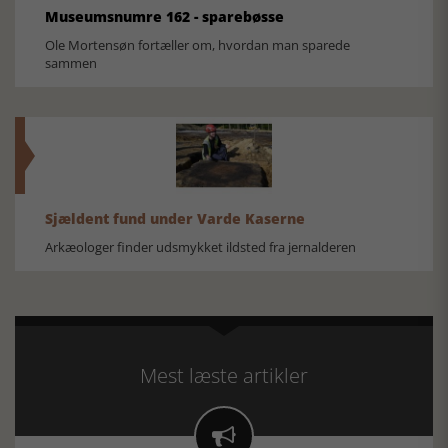
Museumsnumre 162 - sparebøsse
Ole Mortensøn fortæller om, hvordan man sparede
sammen
Sjældent fund under Varde Kaserne
Arkæologer finder udsmykket ildsted fra jernalderen
Mest læste artikler
