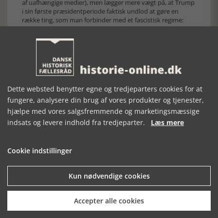
af uafhængige medier), men lægger mere vægt på, at Trump
i sin første præsidentperiode faktisk undlod at gøre en
række ting, som man forbinder med et fascistisk regime:
afskaffelse af pressefrihed, styrkelse af statsmagten,
aggressiv og krigerisk udenrigspolitik. Og han argumenterer
også for, at det, han kalder fascistiske miljøer, ikke er stærke
nok til at udløse en egentlig borgerkrig i USA. Lad os håbe, at
analysen holder vand. Men hvis vi nu skal følge fascisme-
sporet, er det desværre værd at minde om, at Mussolini i
det store hele fulgte de demokratiske, parlamentariske
Dette websted benytter egne og tredjeparters cookies for at
spilleregler de første par år efter sin magtovertagelse og
først udviklede diktaturet fra 1925.
fungere, analysere din brug af vores produkter og tjenester,
hjælpe med vores salgsfremmende og marketingsmæssige
[Historie-online.dk, den 5. november 2024]
indsats og levere indhold fra tredjeparter.
Læs mere
Cookie indstillinger
Kun nødvendige cookies
Forrige artikel
Accepter alle cookies