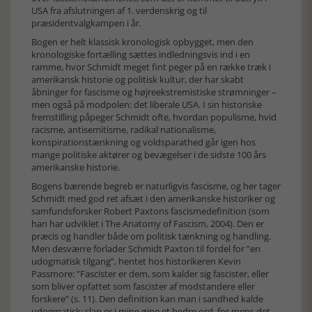
USA fra afslutningen af 1. verdenskrig og til
præsidentvalgkampen i år.
Bogen er helt klassisk kronologisk opbygget, men den
kronologiske fortælling sættes indledningsvis ind i en
ramme, hvor Schmidt meget fint peger på en række træk i
amerikansk historie og politisk kultur, der har skabt
åbninger for fascisme og højreekstremistiske strømninger –
men også på modpolen: det liberale USA. I sin historiske
fremstilling påpeger Schmidt ofte, hvordan populisme, hvid
racisme, antisemitisme, radikal nationalisme,
konspirationstænkning og voldsparathed går igen hos
mange politiske aktører og bevægelser i de sidste 100 års
amerikanske historie.
Bogens bærende begreb er naturligvis fascisme, og her tager
Schmidt med god ret afsæt i den amerikanske historiker og
samfundsforsker Robert Paxtons fascismedefinition (som
han har udviklet i The Anatomy of Fascism, 2004). Den er
præcis og handler både om politisk tænkning og handling.
Men desværre forlader Schmidt Paxton til fordel for ”en
udogmatisk tilgang”, hentet hos historikeren Kevin
Passmore: ”Fascister er dem, som kalder sig fascister, eller
som bliver opfattet som fascister af modstandere eller
forskere” (s. 11). Den definition kan man i sandhed kalde
udogmatisk; slap er i mine øjne et bedre ord, for mens det