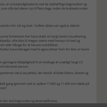
seren, er omstændighederne ved de nødtørftige begravelser og
om ofte led alene i op til flere dage, inden de bukkede under
otisk mht. tid og sted - hvilket sådan set også er delvist
kunne forfatteren her have skabt en langt bedre visualisering.
ipedia, ofte ikke til megen støtte med hensyn til sted og
em eller tilbage for at bevare overblikket.
gheden have bidraget med fx egne skitser frem for blot at hente
n gentagne tilbøjelighed til at medtage et unødigt langt CV
 introduceret person.
 parternes tab (Casualties), der består af både faldne, sårede og
 enkelt gang igennem ved at opføre 17.600 og 11.000 som døde på
ness”.
 med den skal begrundes og eksemplificeres.