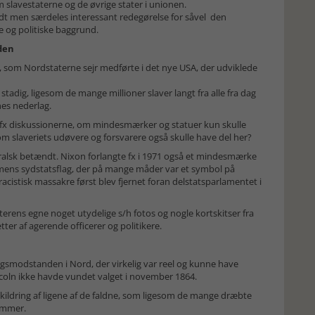
slavestaterne og de øvrige stater i unionen.
endt men særdeles interessant redegørelse for såvel den
og politiske baggrund.
den
, som Nordstaterne sejr medførte i det nye USA, der udviklede
ig, ligesom de mange millioner slaver langt fra alle fra dag
rnes nederlag.
s fx diskussionerne, om mindesmærker og statuer kun skulle
 om slaveriets udøvere og forsvarere også skulle have del her?
oralsk betændt. Nixon forlangte fx i 1971 også et mindesmærke
mens sydstatsflag, der på mange måder var et symbol på
n racistisk massakre først blev fjernet foran delstatsparlamentet i
terens egne noget utydelige s/h fotos og nogle kortskitser fra
er af agerende officerer og politikere.
rigsmodstanden i Nord, der virkelig var reel og kunne have
Lincoln ikke havde vundet valget i november 1864.
skildring af ligene af de faldne, som ligesom de mange dræbte
sommer.