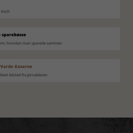
l Koch
 sparebøsse
r om, hvordan man sparede sammen
 Varde Kaserne
ket ildsted fra jernalderen