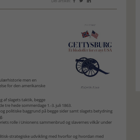
Del artikel:



pulærhistorie men en
else for den amerikanske
af slagets taktik, begge
de tre hede sommerdage 1.-3. juli 1863.
og politiske baggrund på begge sider samt slagets betydning
g.
riets rolle i Unionens sammenbrud og slavernes vilkår under
politisk-strategiske udvikling med hvorfor og hvordan med