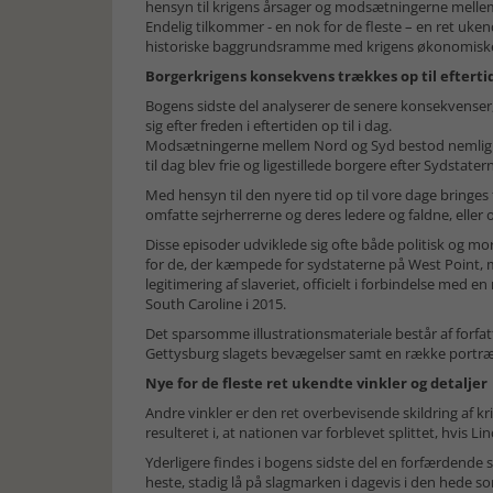
hensyn til krigens årsager og modsætningerne mellem 
Endelig tilkommer - en nok for de fleste – en ret uk
historiske baggrundsramme med krigens økonomiske 
Borgerkrigens konsekvens trækkes op til efterti
Bogens sidste del analyserer de senere konsekvenser
sig efter freden i eftertiden op til i dag.
Modsætningerne mellem Nord og Syd bestod nemlig stad
til dag blev frie og ligestillede borgere efter Sydstate
Med hensyn til den nyere tid op til vore dage bringe
omfatte sejrherrerne og deres ledere og faldne, eller
Disse episoder udviklede sig ofte både politisk og m
for de, der kæmpede for sydstaterne på West Point, 
legitimering af slaveriet, officielt i forbindelse med e
South Caroline i 2015.
Det sparsomme illustrationsmateriale består af forfat
Gettysburg slagets bevægelser samt en række portrætt
Nye for de fleste ret ukendte vinkler og detaljer
Andre vinkler er den ret overbevisende skildring af k
resulteret i, at nationen var forblevet splittet, hvis 
Yderligere findes i bogens sidste del en forfærdende 
heste, stadig lå på slagmarken i dagevis i den hede 