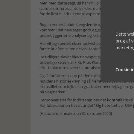
Men med dette sagt, så har Philip Chr. Ulrich levere
særdeles interessante vinkler, der udbygges med båd
for de fleste - lidt ukendte aspekter op både før, und
Bogen er dertil både fængslende og fængende for den
kommer i det hele taget godt og grundigt om sit emn
Dette web
underbygger sine analyser og kritiske passager.
brug af 
Her vil jeg specielt eksempelvist pege på bogens sidst
marketin
første år efter sejren delvist tabte forsoningen og kri
De tidligere slaver blev tit svigtet og reelt ikke fri m
undertrykkelse via fx Ku Klux Klans store udbredelse
eftertanke om slaveriets moralske angribelighed i for
Cookie in
Også forfatterens lup på den militære forherligelse 
nutidens historieskrivning så fremtrædende, at Syds
fremstillet som fejlfri i en grad, at enhver fejltagel
på slagmarken.
Derudover strejfer forfatteren her det kontrafaktisk
Konføderationen have vundet? Og hvor tæt var USA på 
[Historie-online.dk, den15. oktober 2025]