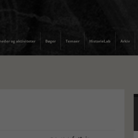
eder og aktiviteter
Bøger
Temaer
HistorieLab
Arkiv