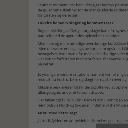
Et andet moment, der her virkelig gør indtryk på læ
de grusomme skæbner for de mange sårede soldater, s
for tørsten og deres sår.
Enkelte bemærkninger og kommentarer
Bogens skildring af Gettysburg slaget kan ofte synes ka
parallelt med de agerendes oplevelser i samtiden.
Med flere og mere udførlige overskuelige kortskitser 
Men desværre er de gengivne kort, som også ses i Wik
bevægelser, hvor man ofte må blade adskillige sider fr
Her kunne forfatteren med stor fordel for overskueli
på nettet.
Et yderligere mindre irritationsmoment var for mig de
med alt fra hustru, børn og slægt for næsten hver ny
Militære beskrivelser forsynder sig ofte ved at opføre
tilfangetagne, under et tal som dræbte.
Her falder også Philip Chr. Ulrich til min undring en
henholdsvis Nord- og Sydsiden i ”Battle of the Wilder
MEN - med dette sagt …
Ja, kritik fylder i en anmeldelse ofte vel meget, i og