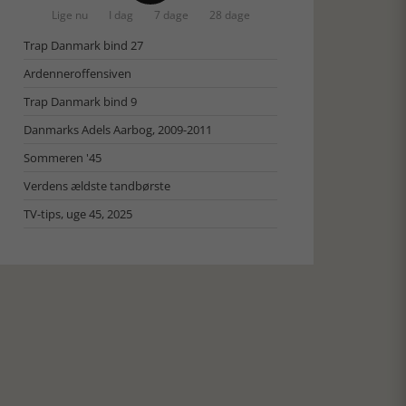
Lige nu
I dag
7 dage
28 dage
Trap Danmark bind 27
Ardenneroffensiven
Trap Danmark bind 9
Danmarks Adels Aarbog, 2009-2011
Sommeren '45
Verdens ældste tandbørste
TV-tips, uge 45, 2025