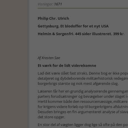
Visninger:
1671
Philip Chr. Ulrich
Gettysburg. Et blodoffer for et nyt USA
Helmin & Sorgenfri. 445 sider illustreret. 399 k
r.
Af Kresten Søe
Et værk for de lidt viderekomne
Lad det være slået fast straks. Denne bog er ikke po
detaljeret og dybdeborende militærhistorisk redegør
borgerkrigs største og nok mest afgørende slag.
Læseren får her en grundig analyserende gennemgang 
parters forudsætninger og bevægelser under slaget i 
Hertil kommer både den ressourcemæssige, militære 
for krigens videre forløb op til borgerkrigens afslutnin
Desuden bringes en fin argumenteret analyse af slave
det store opgør.
En stor del af vægten ligger dog lige så ofte på den 