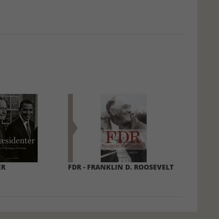
ER
FDR - FRANKLIN D. ROOSEVELT