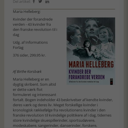
Del artikel:



Maria Helleberg:
Kvinder der forandrede
verden - 43 kvinder fra
den franske revolution til i
dag
Udg. af
Informations
Forlag
376 sider, 299,95 kr.
Af Birthe Korsbæk
Maria Helleberg er en
dygtig skribent. Som altid
er dette værk flot
formuleret og interessant
fortalt. Bogen indeholder 43 beskrivelser af kendte kvinder,
deres værk og deres liv. Meget forskellige kvinder i
kronologisk rækkefølge fra revolutionens kvinder i den
franske revolution til kvindelige politikere af i dag, tidernes
store kvindelige skuespillerinder, sportsudøvere,
modeskabere, sangerinder, danserinder, forskere,