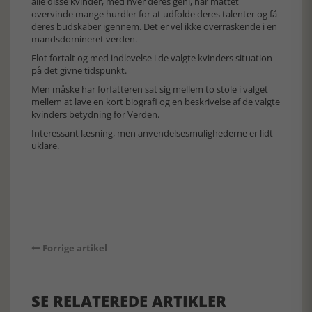
alle disse kvinder, med hver deres geni, har måttet
overvinde mange hurdler for at udfolde deres talenter og få
deres budskaber igennem. Det er vel ikke overraskende i en
mandsdomineret verden.
Flot fortalt og med indlevelse i de valgte kvinders situation
på det givne tidspunkt.
Men måske har forfatteren sat sig mellem to stole i valget
mellem at lave en kort biografi og en beskrivelse af de valgte
kvinders betydning for Verden.
Interessant læsning, men anvendelsesmulighederne er lidt
uklare.
Forrige artikel
SE RELATEREDE ARTIKLER