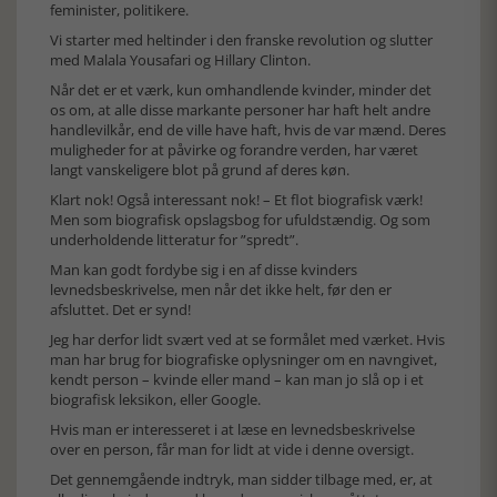
feminister, politikere.
Vi starter med heltinder i den franske revolution og slutter
med Malala Yousafari og Hillary Clinton.
Når det er et værk, kun omhandlende kvinder, minder det
os om, at alle disse markante personer har haft helt andre
handlevilkår, end de ville have haft, hvis de var mænd. Deres
muligheder for at påvirke og forandre verden, har været
langt vanskeligere blot på grund af deres køn.
Klart nok! Også interessant nok! – Et flot biografisk værk!
Men som biografisk opslagsbog for ufuldstændig. Og som
underholdende litteratur for ”spredt”.
Man kan godt fordybe sig i en af disse kvinders
levnedsbeskrivelse, men når det ikke helt, før den er
afsluttet. Det er synd!
Jeg har derfor lidt svært ved at se formålet med værket. Hvis
man har brug for biografiske oplysninger om en navngivet,
kendt person – kvinde eller mand – kan man jo slå op i et
biografisk leksikon, eller Google.
Hvis man er interesseret i at læse en levnedsbeskrivelse
over en person, får man for lidt at vide i denne oversigt.
Det gennemgående indtryk, man sidder tilbage med, er, at