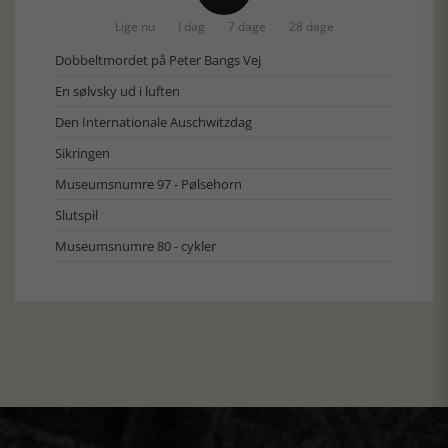
Lige nu
I dag
7 dage
28 dage
Dobbeltmordet på Peter Bangs Vej
En sølvsky ud i luften
Den Internationale Auschwitzdag
Sikringen
Museumsnumre 97 - Pølsehorn
Slutspil
Museumsnumre 80 - cykler