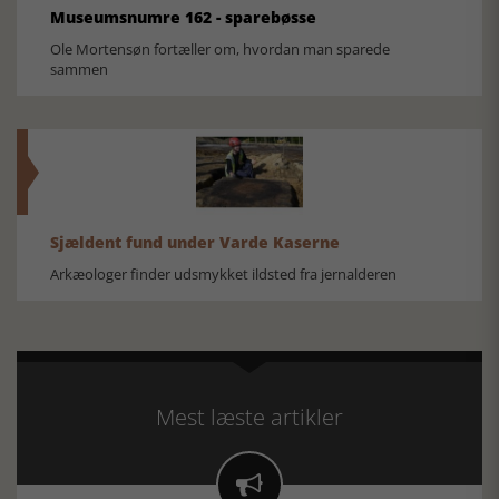
Museumsnumre 162 - sparebøsse
Ole Mortensøn fortæller om, hvordan man sparede
sammen
Sjældent fund under Varde Kaserne
Arkæologer finder udsmykket ildsted fra jernalderen
Mest læste artikler
