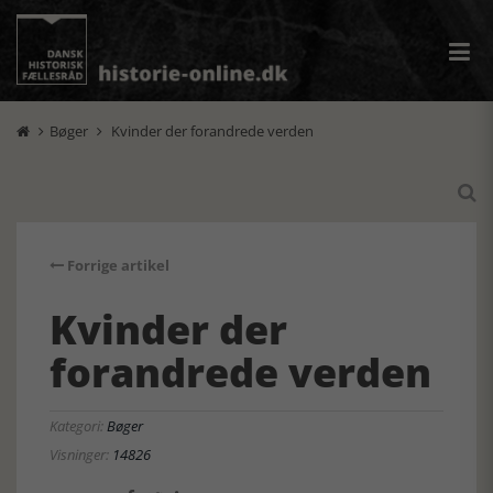
Bøger
Kvinder der forandrede verden



Forrige artikel
Kvinder der
forandrede verden
Kategori:
Bøger
Visninger:
14826