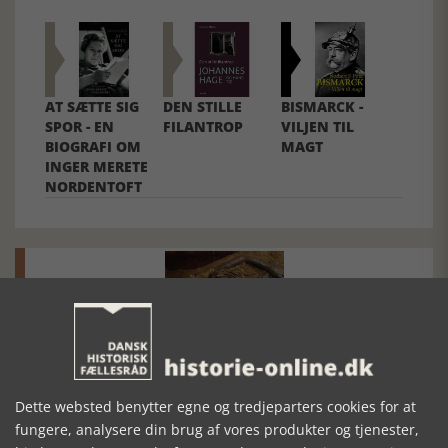
AT SÆTTE SIG
DEN STILLE
BISMARCK -
SPOR - EN
FILANTROP
VILJEN TIL
BIOGRAFI OM
MAGT
INGER MERETE
NORDENTOFT
Mosefolket
Den største samling af moselig i verden på Museum
Dette websted benytter egne og tredjeparters cookies for at
Silkeborg Hovedgården
fungere, analysere din brug af vores produkter og tjenester,