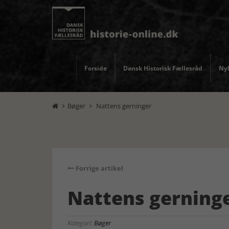
Forside
Dansk Historisk Fællesråd
Nyh
Bøger
Nattens gerninger


Forrige artikel
Nattens gerning
Kategori:
Bøger