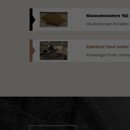
Museumsnumre 162 -
Ole Mortensøn fortælle
Sjældent fund under
Arkæologer finder udsmyk