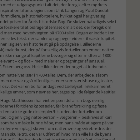
en med et udgangspunkt i alt det, der foregik efter mørkets
 inspiration til antologien, som Ulrik Langen og Poul Duedahl
rmidlere, ja historiefortællere, hvilket også har givet sig
det prisen for Årets historiske Bog. De skriver naturligvis selv i
forskere til at bidrage til temaet om alt det, der foregik om
agud men med hovedvægten på 1700-tallet. Bogen er inddelt i en
en-sides tekst, der samler op og peger videre til næste kapitel.
ner i sig selv en historie at gå på opdagelse i. Billederne
 malerkunst, der på forskellig vis fortæller om emnet natten
om ikke mange af kapitlerne bevæger sig efter midten af 1800-
relevant – og flot – med malerier og tegninger af Jens Juel,
. Eckersberg osv. Heller ikke der er der noget at indvende.
om nattelivet især i 1700-tallet. Dem, der arbejdede, såsom
men der var også offentlige steder som værtshuse og teatre,
osv. Det var en tid for andagt ved tællelyset i lønkammeret
kellige emner, som nævnes her, tages op i de følgende kapitler.
å Hugo Matthiessen har viet en pæn del af sin bog, nemlig
boerne i fortidens købstæder, før brandforsikring og faste
med en række gode eksempler/historier, der fortæller om
d. Og en vigtig natte-person – vægteren – beskrives af Karl
t, som han måske kunne håbe, men hans måde at agere på var
g har uhyre veloplagt skrevet om natteravne og svirebrødre, der
 Man skulle tro, det var udført af, hvad man ville kalde byens
r m.fl., der havde slukket tørsten grundigt på et eller flere af