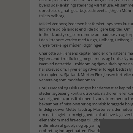
byens udskænkningssteder og værtshuse. Alt sammen før
oprettelse og natlige arbejde, skrevet af Jørgen Müh
tallets Aalborg.
Mikkel Venborg Pedersen har forsket i søvnens kultur
lidt mere ud på landet end i de tidligere kapitler. Om
indhold, udstyr og som ramme om både søvn og forpla
i den litterære verden med Kingo, Holberg, Heiberg, 
uhyre forskellige måder i digtningen.
Charlotte S.H. Jensens kapitel handler om nattens ma
lygtemænd, troldfolk og meget mere, og Louise Nyhol
især ved nattetide. Trolddom og djævelskab hørte n
har skrevet om. Tyverier og røverier foregik bedst i 
eksempler fra Sjælland. Morten Fink-Jensen fortæller
vanære og som modefænomen.
Poul Duedahl og Ulrik Langen har dernæst et kapitel o
steder, ægteseng kontra utroskab, nathoren, eller kort 
sædeligheden, prostitutionen, hvor vi kommer op i and
bekæmpet af missionærer og moralsk forargede borgere
Endelig skriver Mette Tapdrup Mortensen, der netop 
om nattelogiet – om vigtigheden af at have tag over 
eller ankom med fire-toget til København. Endelig sl
indførelsen af gadelys og oplysning af private huse, 
erobret og indtaget natten. Elværksbestyreren var den