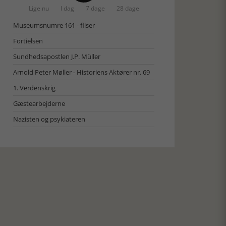
Lige nu
I dag
7 dage
28 dage
Museumsnumre 161 - fliser
Fortielsen
Sundhedsapostlen J.P. Müller
Arnold Peter Møller - Historiens Aktører nr. 69
1. Verdenskrig
Gæstearbejderne
Nazisten og psykiateren