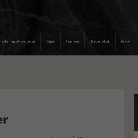
eder og aktiviteter
Bøger
Temaer
HistorieLab
Arkiv
er