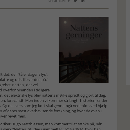
Del artikel:



t det, der ”tåler dagens lys”,
atte og udstille verden på.”
ebet ’natten’, der vel
 overfor hinanden i tidligere
det elektriske lys blev nattens mørke spredt og gjort til dag,
en, forsvandt. Men inden vi kommer så langt i historien, er der
 Og det sker, som jeg kort skal gennemgå nedenfor, ved hjælp
ser af deres mest overbevisende forskning, og hvor de oven i
liver revet med.
istoriker Hugo Matthiessen, man kommer til at tænke på, når
 værk ”Natten. Studier i gammelt Byliv” fra 1914, hvor han