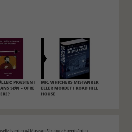
LER: PRÆSTEN I
MR. WHICHERS MISTANKER
HANS SØN – OFRE
ELLER MORDET I ROAD HILL
ERE?
HOUSE
moselig i verden på Museum Silkeborg Hovedgården