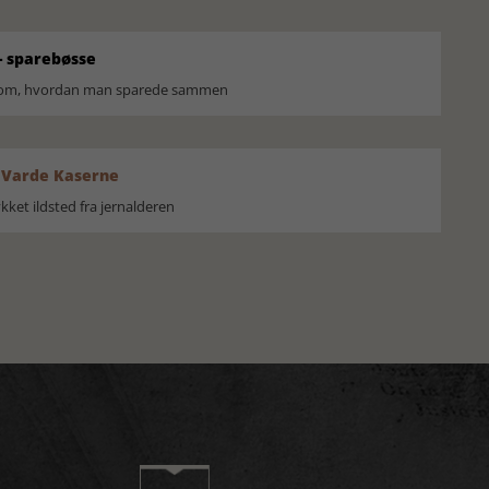
 sparebøsse
r om, hvordan man sparede sammen
 Varde Kaserne
ket ildsted fra jernalderen