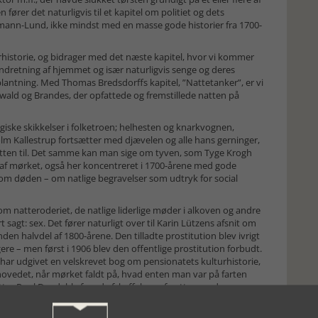
er det naturligvis til et kapitel om politiet og dets
rmann-Lund, ikke mindst med en masse gode historier fra 1700-
historie, og bidrager med det næste kapitel, hvor vi kommer
 indretning af hjemmet og især naturligvis senge og deres
ntning. Med Thomas Bredsdorffs kapitel, ”Nattetanker”, er vi
Ewald og Brandes, der opfattede og fremstillede natten på
giske skikkelser i folketroen; helhesten og knarkvognen,
m Kallestrup fortsætter med djævelen og alle hans gerninger,
atten til. Det samme kan man sige om tyven, som Tyge Krogh
ly af mørket, også her koncentreret i 1700-årene med gode
 om døden – om natlige begravelser som udtryk for social
m natteroderiet, de natlige liderlige møder i alkoven og andre
sagt: sex. Det fører naturligt over til Karin Lützens afsnit om
en halvdel af 1800-årene. Den tilladte prostitution blev ivrigt
 – men først i 1906 blev den offentlige prostitution forbudt.
har udgivet en velskrevet bog om pensionatets kulturhistorie,
hovedet, når mørket faldt på, hvad enten man var på farten
utter Poul Duedahl af med afskaffelsen af natten med
teatre, værtshuse og forretninger. ”Dagen havde endegyldigt
 nye tids Gud, og elinstallatøren den nye tids lysestøber.”