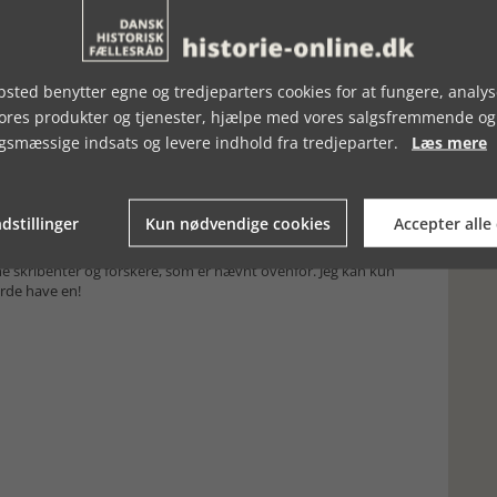
en ikke bevæger sig op i det 20. århundrede. Det kunne man jo
aderne om natten, ballade og slagsmål, tyveri i ly af mørket,
ørket og dets udbredelse/afskaffelse som den røde tråd, og
unne savne kapitler om det forrige århundrede. Men det skal
sted benytter egne og tredjeparters cookies for at fungere, analys
ende bog på snart sagt alle måder: De enkelte kapitler er
vores produkter og tjenester, hjælpe med vores salgsfremmende og
fremstille historien og de historiske eksempler på en måde, så
t vide. Det er både til lyst og oplysning. Den ovennævnte
gsmæssige indsats og levere indhold fra tredjeparter.
Læs mere
en måde – det er bare overfladiske stikord, der forhåbentlig
øgt fornøjelse at bladre i bogen. Og det er en fornøjelse med en
dstillinger
Kun nødvendige cookies
Accepter alle
n i disse år har det svært i forhold til den politiske historie,
 godt, at man har Hugo Matthiessen til at inspirere og Duedahl
e skribenter og forskere, som er nævnt ovenfor. Jeg kan kun
urde have en!