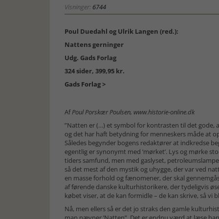
Visninger:
6744
Poul Duedahl og Ulrik Langen (red.):
Nattens gerninger
Udg. Gads Forlag
324 sider, 399,95 kr.
Gads Forlag >
Af
Poul Porskær Poulsen, www.historie-online.dk
”Natten er (…) et symbol for kontrasten til det gode, al
og det har haft betydning for menneskers måde at opf
Således begynder bogens redaktører at indkredse begr
egentlig er synonymt med ’mørket’. Lys og mørke stod
tiders samfund, men med gaslyset, petroleumslampen, 
så det mest af den mystik og uhygge, der var ved natt
en masse forhold og fænomener, der skal gennemgås.
af førende danske kulturhistorikere, der tydeligvis ø
købet viser, at de kan formidle – de kan skrive, så vi b
Nå, men ellers så er det jo straks den gamle kulturh
man nævner ’Natten”. Det er endnu værd at læse hans