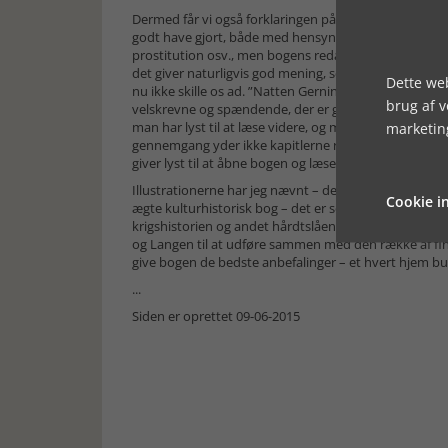
Dermed får vi også forklaringen på, hvorfor antologi
godt have gjort, både med hensyn til sikkerheden på g
prostitution osv., men bogens redaktører har valgt m
det giver naturligvis god mening, selvom man godt k
Dette web
nu ikke skille os ad. ”Natten Gerninger” er en fremrag
brug af 
velskrevne og spændende, der er gjort meget ud af at 
man har lyst til at læse videre, og man får en masse a
marketin
gennemgang yder ikke kapitlerne retfærdighed på nog
giver lyst til at åbne bogen og læse.
Illustrationerne har jeg nævnt – de gør det til en uds
Cookie in
ægte kulturhistorisk bog – det er som om, kulturhistorie
krigshistorien og andet hårdtslående. Og så er det jo
og Langen til at udføre sammen med den række af fin
give bogen de bedste anbefalinger – et hvert hjem b
...
Siden er oprettet 09-06-2015