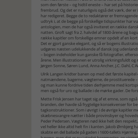
som den første – og hidtil eneste – har set på histori
frembrud. Og det er naturligvis også det værk, der er
har redigeret. Begge de to redaktører er fremragende fo
udtryk i, at de begge på forskellige tidspunkter har vun
antologien, men de har også inviteret en række danske 
natten. Groft sagt fra 2. halvdel af 1800-årene og b
række kapitler om forskellige emner opdelt af en kort 
Det er gjort ganske elegant, og så er bogens illustratio
udgøres næsten udelukkende af dansk (og udenlandsk)
– bogen indeholder kun ganske få fotografier, efters
årene. Men illustrationen er utrolig virkningsfuldt og 
Jørgen Sonne, Søren Lund, Anna Ancher, J.C. Dahl, C.W
Ulrik Langen kridter banen op med det første kapitel 
natmændene, bagerne, vægterne, de prostituerede – 
og man kunne fordrive tiden derhjemme med kortspil 
men også for uro og ballade i de mørke gader. De fors
Mette Frisk Jensen har taget sig af et emne, som ogs
branden, der havde så frygtelige konsekvenser for be
tagkonstruktioner. Som i øvrigt i de øvrige kapitler 
skæbnesvangre nætter i både provinsbyer og hovedsta
Peder Pedersen. Vægteren nød ikke helt den respek
vel heller ikke altid helt fin i kanten. Jakob Ørnbjer
skabte en del ballade på gaden i 1600-tallets Hjørring.
bærme, men det er nu i stedet borgmestre, en vicerekto