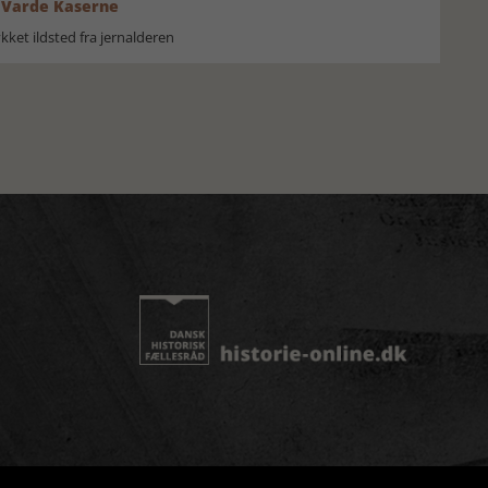
 Varde Kaserne
ket ildsted fra jernalderen