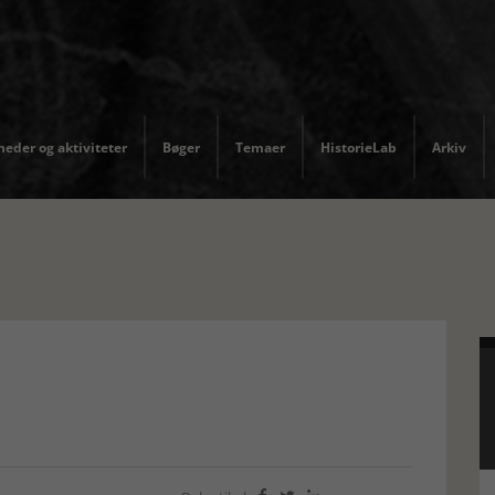
eder og aktiviteter
Bøger
Temaer
HistorieLab
Arkiv