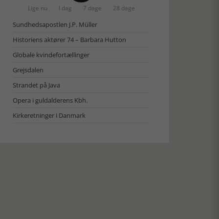
Lige nu
I dag
7 dage
28 dage
Sundhedsapostlen J.P. Müller
Historiens aktører 74 – Barbara Hutton
Globale kvindefortællinger
Grejsdalen
Strandet på Java
Opera i guldalderens Kbh.
Kirkeretninger i Danmark