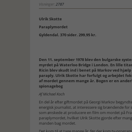
Visninger:
2787
Ulrik Skotte
Paraplymordet
Gyldendal. 370 sider. 299,95 kr.
Den 11. september 1978 blev den bulgarske syst
myrdet på Waterloo Bridge i London. En lille tit
Ricin blev skudt ind i benet på Markov ved hjælp
paraply. Ulrik Skotte har forfulgt og arbejdet fo
af mordet gennem mange år. Bogen er en ander
spionagebog
Af Michael Koch
En del år efter giftmordet på Georgi Markov begyndte
energisk journalist, at interessere sig brændende for 
som ønskede at producere en film om mordet på Fran
paraplymordet, hvilket Ulrik Skotte gjorde efter mange
manden bag mordet.
Det kom til at tage mange år, før der kom tv-progra