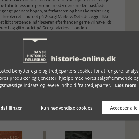
svar ud af interessante personer med viden om den påståede
e gange gennem bogen, at forfatteren og hans kontakter og
var involveret i mordet på Georgi Markov. Det ødelægger ikke
 lidt trættende, når læseren efterhånden gerne vil have lidt
deren bag giftmordet på Georgi Markov i London.
ngtrukken, da den desværre efterlader læseren med en
rligvis lidt ærgerligt efter 370 siders læsning.
sted benytter egne og tredjeparters cookies for at fungere, analys
vores produkter og tjenester, hjælpe med vores salgsfremmende og
gsmæssige indsats og levere indhold fra tredjeparter.
Læs mere
dstillinger
Kun nødvendige cookies
Accepter alle