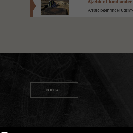
Sjældent fund under
Arkæologer finder udsmyk
KONTAKT