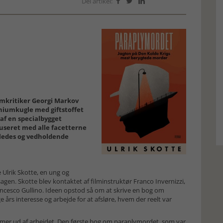
Del artikel:



emkritiker Georgi Markov
aniumkugle med giftstoffet
 af en specialbygget
kuseret med alle facetterne
ledes og vedholdende
 Ulrik Skotte, en ung og
sagen. Skotte blev kontaktet af filminstruktør Franco Invernizzi,
cesco Gullino. Ideen opstod så om at skrive en bog om
 års interesse og arbejde for at afsløre, hvem der reelt var
mmer ud af arbejdet. Den første bog om paraplymordet, som var