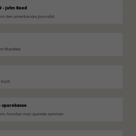
9 - John Reed
om den amerikanske journalist
son Mandela
l Koch
 sparebøsse
r om, hvordan man sparede sammen