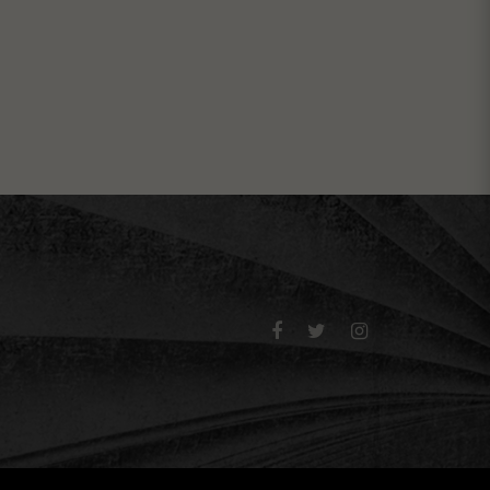


