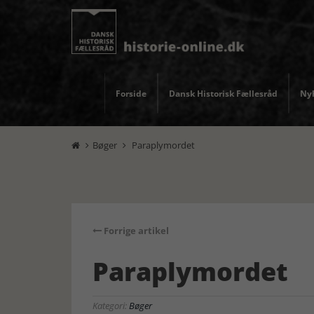
Forside
Dansk Historisk Fællesråd
Nyh
Bøger
Paraplymordet


Forrige artikel
Paraplymordet
Kategori:
Bøger