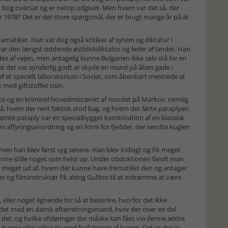
en bog oversat og er netop udgivet. Men hvem var det så, der
1978? Det er det store spørgsmål, der er brugt mange år på at
ramatiker. Han var dog også kritiker af sytem og diktatur i
var den længst siddende østblokdiktator og leder af landet. Han
 af vejen, men antagelig kunne Bulgarien ikke selv stå for en
 at det var synderlig godt at skyde en mand på åben gade i
af et specielt laboratorium i Sovjet, som åbenbart mestrede at
med giftstoffet risin.
te og en kriminel hovedmistænkt af mordet på Markov, nemlig
tslå, hvem der rent faktisk stod bag, og hvem der førte paraplyen.
rømte paraply var en specialbygget kombination af en klassisk
, en affyringsanordning og en form for fjedder, der sendte kuglen
en han blev først syg senere. Han blev indlagt og fik meget
 kunne stille noget som helst op. Under obduktionen fandt man
r meget ud af, hvem der kunne have fremstillet den og antager
er og filminstruktør fik aldrig Gullino til at indrømme at være
 eller noget lignende for så at beskrive, hvorfor det ikke
ødet med en dansk efterretningsmand, hvor der over en del
 det, og hvilke afsløringer der måske kan fåes via denne ældre
kunne eller ville tale med forfatteren af bogen. Det er der jo