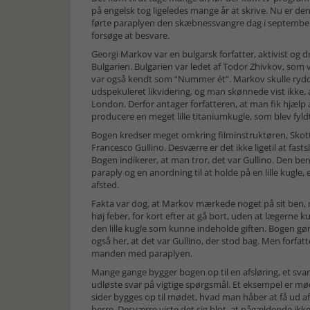
på engelsk tog ligeledes mange år at skrive. Nu er d
førte paraplyen den skæbnessvangre dag i september 
forsøge at besvare.
Georgi Markov var en bulgarsk forfatter, aktivist og d
Bulgarien. Bulgarien var ledet af Todor Zhivkov, som 
var også kendt som “Nummer ét”. Markov skulle ryddes
udspekuleret likvidering, og man skønnede vist ikke,
London. Derfor antager forfatteren, at man fik hjælp 
producere en meget lille titaniumkugle, som blev fyldt 
Bogen kredser meget omkring filminstruktøren, Skot
Francesco Gullino. Desværre er det ikke ligetil at fas
Bogen indikerer, at man tror, det var Gullino. Den be
paraply og en anordning til at holde på en lille kugle
afsted.
Fakta var dog, at Markov mærkede noget på sit ben, m
høj feber, for kort efter at gå bort, uden at lægerne
den lille kugle som kunne indeholde giften. Bogen gø
også her, at det var Gullino, der stod bag. Men forfatt
manden med paraplyen.
Mange gange bygger bogen op til en afsløring, et svar,
udløste svar på vigtige spørgsmål. Et eksempel er m
sider bygges op til mødet, hvad man håber at få ud af
herre. Desværre viste det sig blot, at pågældende ikke 