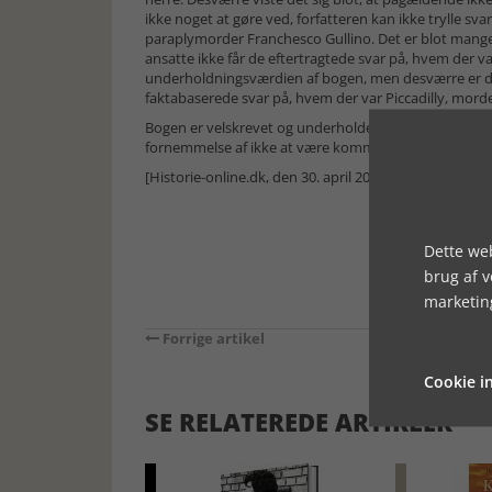
ikke noget at gøre ved, forfatteren kan ikke trylle 
paraplymorder Franchesco Gullino. Det er blot mang
ansatte ikke får de eftertragtede svar på, hvem der 
underholdningsværdien af bogen, men desværre er det
faktabaserede svar på, hvem der var Piccadilly, mor
Bogen er velskrevet og underholdende omend lidt la
fornemmelse af ikke at være kommet videre. Det er natu
[Historie-online.dk, den 30. april 2025]
Dette web
brug af 
marketin
Forrige artikel
Cookie in
SE RELATEREDE ARTIKLER