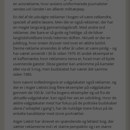
en avisreklame, hvor avisens uniformerede journalister
sendes ud i landet i en allieret militærjeep.
En del af de udvalgte reklamer i bogen vil være velkendte,
specielt af ældre læsere. Men der er også reklamer, der har
en meget langvarig gennemslagskraft. Med andre ord
reklamer, der bare er så gode og heldige, så de bliver
langtidsholdbare trods tidernes skiften. Aktuelt er der en
julebryg, hvor sneen drysser ned over en ældre lastbil.
Denne reklame anvendes år efter år uden at være pinlig – og
har været anvendt i 30 år siden 1979. Et andet eksempel er
et kaffemærke, hvor reklamens tema er, hvad man vil byde
uventende gæster. Disse gæster kan ankomme på kameler
eller via et S-tog, men budskabet har været det samme
siden 1985.
Som nævnt indledningsvis er valgplakater også reklamer, og
der er i Asger Liebsts bog flere eksempler på valgplakater
gennem de 100 år. Ud fra bogens eksempler og ud fra de
aktuelle valgplakater, kan også her ses en udvikling. Hvor de
ældre valgplakater mest har fokus på de politiske budskaber
alene (”arbejdet i gang”), har de nutidige mere fokus på de
enkelte kandidater med store portrætter.
Asger Liebst har skrevet en spændende og letlæst bog, der
sætter reklamerne ind i et større perspektiv og i en større