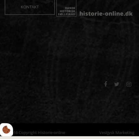
KONTAKT



© 2016 Copyright Historie-online
Vestjysk Marketing