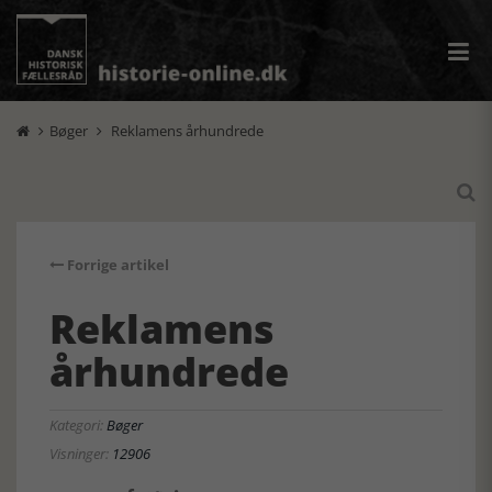
Bøger
Reklamens århundrede



Forrige artikel
Reklamens
århundrede
Kategori:
Bøger
Visninger:
12906