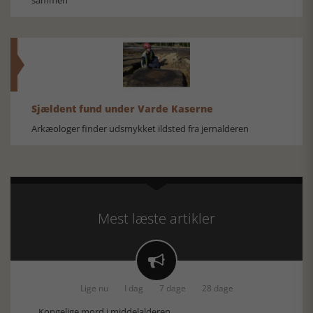
sammen
Sjældent fund under Varde Kaserne
Arkæologer finder udsmykket ildsted fra jernalderen
Mest læste artikler

Lige nu
I dag
7 dage
28 dage
Kongelige mord i middelalderen