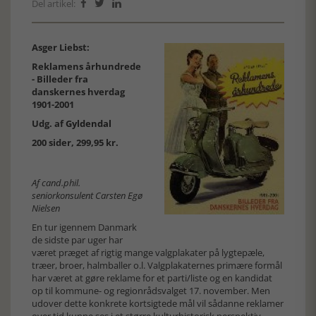
Del artikel:



Asger Liebst:
Reklamens århundrede
- Billeder fra
danskernes hverdag
1901-2001
Udg. af
Gyldendal
200 sider, 299,95 kr.
Af cand.phil.
seniorkonsulent Carsten Egø
Nielsen
En tur igennem Danmark
de sidste par uger har
været præget af rigtig mange valgplakater på lygtepæle,
træer, broer, halmballer o.l. Valgplakaternes primære formål
har været at gøre reklame for et parti/liste og en kandidat
op til kommune- og regionrådsvalget 17. november. Men
udover dette konkrete kortsigtede mål vil sådanne reklamer