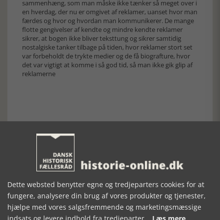
sammenhæng, som man måske ikke tænker så meget over i
en hverdag, der nu er omgivet af reklamer, uanset hvor man
færdes og hvor og hvordan man kommunikerer. De mange
flotte gengivelser af kendte og mindre kendte reklamer
sikrer, at bogen ikke bliver teksttung og sikrer samtidig
nostalgiske tanker tilbage på tiden, hvor reklamer stort set
var forbeholdt de trykte medier og de få biografture, hvor
det var vigtigt at komme i så god tid, så man ikke gik glip af
reklamerne
Forrige artikel
Dette websted benytter egne og tredjeparters cookies for at
SE RELATEREDE ARTIKLER
fungere, analysere din brug af vores produkter og tjenester,
hjælpe med vores salgsfremmende og marketingsmæssige
indsats og levere indhold fra tredjeparter.
Læs mere