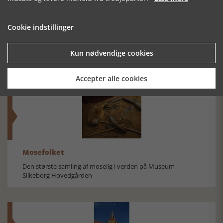
Cookie indstillinger
TRUSLEN
EFTER
DEN STENEDE
INDEFRA
BEMYNDIGELSE
VEJ MOD
Kun nødvendige cookies
UNIONEN
Accepter alle cookies
Mosefolket
Den største samling af moselig i verden på Museum
Silkeborg Hovedgården