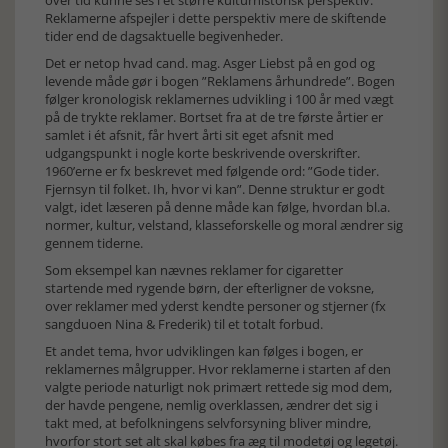
over tid kunne ses i et større kulturhistorisk perspektiv.
Reklamerne afspejler i dette perspektiv mere de skiftende
tider end de dagsaktuelle begivenheder.
Det er netop hvad cand. mag. Asger Liebst på en god og
levende måde gør i bogen ”Reklamens århundrede”. Bogen
følger kronologisk reklamernes udvikling i 100 år med vægt
på de trykte reklamer. Bortset fra at de tre første årtier er
samlet i ét afsnit, får hvert årti sit eget afsnit med
udgangspunkt i nogle korte beskrivende overskrifter.
1960’erne er fx beskrevet med følgende ord: ”Gode tider.
Fjernsyn til folket. Ih, hvor vi kan”. Denne struktur er godt
valgt, idet læseren på denne måde kan følge, hvordan bl.a.
normer, kultur, velstand, klasseforskelle og moral ændrer sig
gennem tiderne.
Som eksempel kan nævnes reklamer for cigaretter
startende med rygende børn, der efterligner de voksne,
over reklamer med yderst kendte personer og stjerner (fx
sangduoen Nina & Frederik) til et totalt forbud.
Et andet tema, hvor udviklingen kan følges i bogen, er
reklamernes målgrupper. Hvor reklamerne i starten af den
valgte periode naturligt nok primært rettede sig mod dem,
der havde pengene, nemlig overklassen, ændrer det sig i
takt med, at befolkningens selvforsyning bliver mindre,
hvorfor stort set alt skal købes fra æg til modetøj og legetøj.