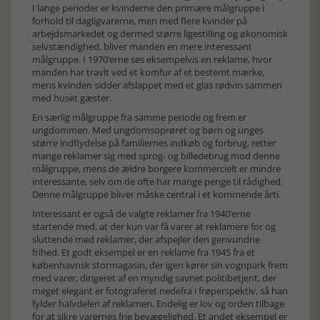
I lange perioder er kvinderne den primære målgruppe i
forhold til dagligvarerne, men med flere kvinder på
arbejdsmarkedet og dermed større ligestilling og økonomisk
selvstændighed, bliver manden en mere interessant
målgruppe. I 1970’erne ses eksempelvis en reklame, hvor
manden har travlt ved et komfur af et bestemt mærke,
mens kvinden sidder afslappet med et glas rødvin sammen
med huset gæster.
En særlig målgruppe fra samme periode og frem er
ungdommen. Med ungdomsoprøret og børn og unges
større indflydelse på familiernes indkøb og forbrug, retter
mange reklamer sig med sprog- og billedebrug mod denne
målgruppe, mens de ældre borgere kommercielt er mindre
interessante, selv om de ofte har mange penge til rådighed.
Denne målgruppe bliver måske central i et kommende årti.
Interessant er også de valgte reklamer fra 1940’erne
startende med, at der kun var få varer at reklamere for og
sluttende med reklamer, der afspejler den genvundne
frihed. Et godt eksempel er en reklame fra 1945 fra et
københavnsk stormagasin, der igen kører sin vognpark frem
med varer, dirigeret af en myndig savnet politibetjent, der
meget elegant er fotograferet nedefra i frøperspektiv, så han
fylder halvdelen af reklamen. Endelig er lov og orden tilbage
for at sikre varernes frie bevægelighed. Et andet eksempel er