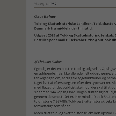
Visninger:
1969
Claus Rafner
Told- og Skattehistoriske Leksikon. Told, skatter, 
Danmark fra middelalder til nutid.
Udgivet 2025 af Told- og Skattehistorisk Selskab. 
Bestilles per email til selskabet:
zise@outlook.dk
Af Christian Kaaber
Egentlig er det en næsten trodsig udgivelse. Opslags
en uddøende, hvis ikke allerede helt uddød genre, ef
tankegangen om, at digitale søgefunktioner og netba
taget livet af efterspørgslen efter den type værker. 
med flaget for det publicistiske mod, der skal til at 
sider med 1445 opslagsord. Bogen slutter sig naturligt
gennem de seneste årtier, ikke mindst Dansk Skattehi
toldhistorie (1987-88). Told- og Skattehistorisk Lek
fortræffeligt som sådan.
Ideen til et told- og skattehistorisk leksikon opstod i 