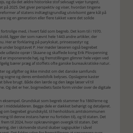
s, og da det ældre historiske stof selvsagt vejer tungest,
t på 2025. Det giver perspektiv og viser, hvordan tingene
reformer af statens indtægtsgrundlag utvivlsomt gøre kål på
re sig en generation eller flere takket være det solide
 fortrolige med, i hvert fald som begreb. Det kom til i 1970.
told, ligger der som nævnt hele 1443 andre artikler, der
nu. Her er forklaring på parykskat, prinsessestyr og
ne under bogstavet P. Her møder læseren også begrebet
åde udløste oprør i Skaane og skaffede kong Erik Plovpenning
d er imponerende høj, og fremstillingen glimrer hele vejen ved
ølgelig bærer præg af stoffets ofte ganske bureaukratiske natur.
ter og afgifter og ikke mindst om det danske samfunds
og sogne og deres embedsfolk belyses. Opslagene kaster
t blive brugt. Både den lærde og den læge læser vil til
legne. Og det er her, bogmediets faste form vinder over de digitale
 som eksempel. Grundskat som begreb stammer fra 1860’erne og
r i middelalderen. Begge dele er dækket behørigt og detaljeret.
slag om begrebet grundskyld, til henholdsvis amtskommunen
g til denne instans hører nu fortiden til), og til staten. Det
 frem til 2024, hvor opkrævningen overgik til staten. Det
ring, der i skrivende stund skaber sagspukler i såvel
aget. Det falder uden for fremstillingen at ræsonnere over