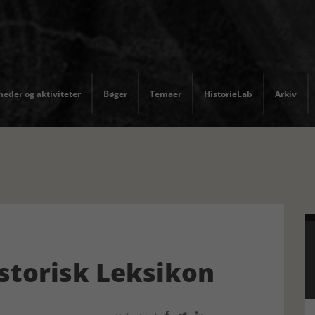
eder og aktiviteter
Bøger
Temaer
HistorieLab
Arkiv
istorisk Leksikon