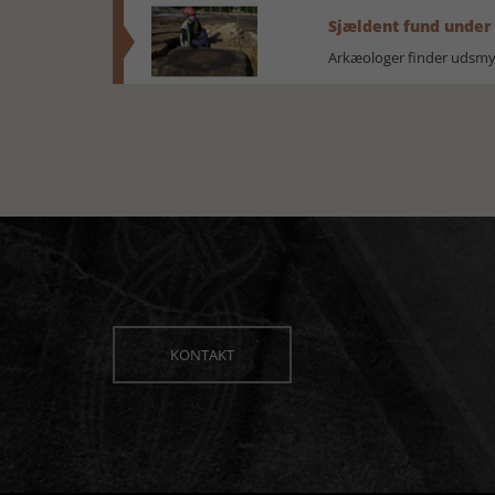
Sjældent fund under
Arkæologer finder udsmyk
KONTAKT