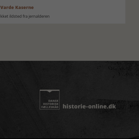
 Varde Kaserne
ket ildsted fra jernalderen