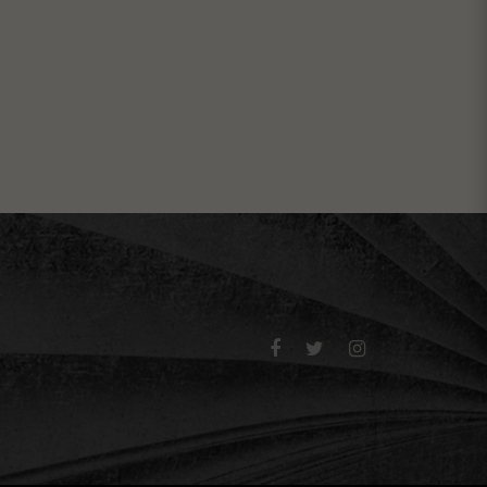


