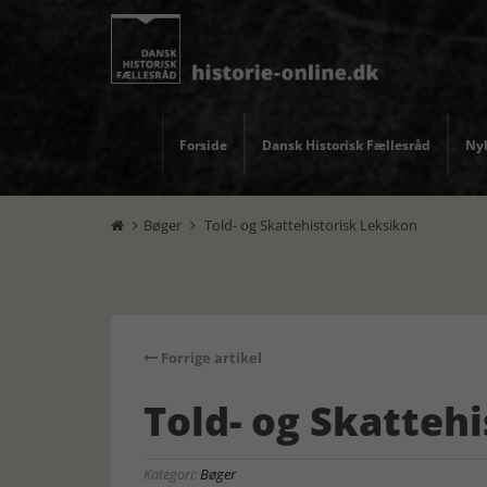
Forside
Dansk Historisk Fællesråd
Nyh
Bøger
Told- og Skattehistorisk Leksikon


Forrige artikel
Told- og Skatteh
Kategori:
Bøger