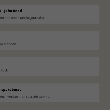
9 - John Reed
om den amerikanske journalist
son Mandela
l Koch
 sparebøsse
r om, hvordan man sparede sammen