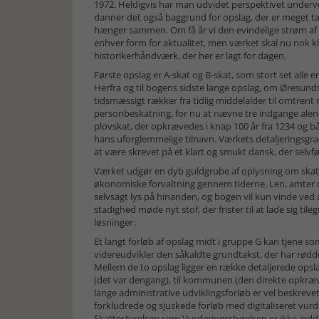
1972. Heldigvis har man udvidet perspektivet undervej
danner det også baggrund for opslag, der er meget tæ
hænger sammen. Om få år vi den evindelige strøm af 
enhver form for aktualitet, men værket skal nu nok kla
historikerhåndværk, der her er lagt for dagen.
Første opslag er A-skat og B-skat, som stort set alle er
Herfra og til bogens sidste lange opslag, om Øresunds
tidsmæssigt rækker fra tidlig middelalder til omtrent 
personbeskatning, for nu at nævne tre indgange ale
plovskat, der opkrævedes i knap 100 år fra 1234 og b
hans uforglemmelige tilnavn. Værkets detaljeringsgra
at være skrevet på et klart og smukt dansk, der selvf
Værket udgør en dyb guldgrube af oplysning om skat
økonomiske forvaltning gennem tiderne. Len, amter 
selvsagt lys på hinanden, og bogen vil kun vinde ved a
stadighed møde nyt stof, der frister til at lade sig ti
løsninger.
Et langt forløb af opslag midt i gruppe G kan tjene
videreudvikler den såkaldte grundtakst, der har rødde
Mellem de to opslag ligger en række detaljerede op
(det var dengang), til kommunen (den direkte opkrævnin
lange administrative udviklingsforløb er vel beskrevet
forkludrede og sjuskede forløb med digitaliseret vurde
Skattestyrelsen som Vurderingsstyrelsen er ikke inddr