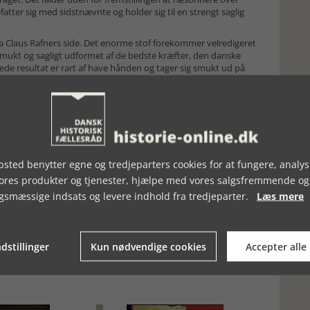
fatter sig med sidstnævnte og holder sig til en strengt saglig
Claus Rafners side. Det enorme stof forekommer velredigeret
smukt og sagligt udformet af de bedste kræfter, den danske
de resultat er rart af have hånden og tager sig smukt ud på
il skattefolk. Enhver med interesse i Danmarks historiske
mest spidsfindige lokale aspekter vil have gavn af at kunne
sted benytter egne og tredjeparters cookies for at fungere, analys
vores produkter og tjenester, hjælpe med vores salgsfremmende og
gsmæssige indsats og levere indhold fra tredjeparter.
Læs mere
dstillinger
Kun nødvendige cookies
Accepter alle