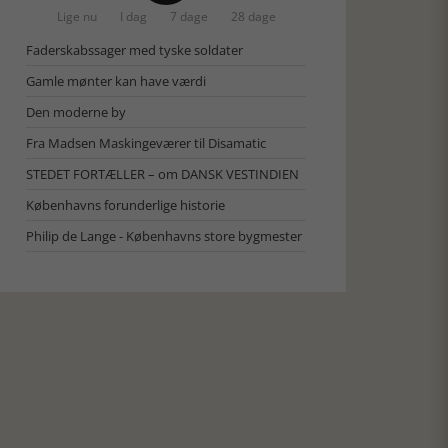
Lige nu
I dag
7 dage
28 dage
Faderskabssager med tyske soldater
Gamle mønter kan have værdi
Den moderne by
Fra Madsen Maskingeværer til Disamatic
STEDET FORTÆLLER – om DANSK VESTINDIEN
Københavns forunderlige historie
Philip de Lange - Københavns store bygmester