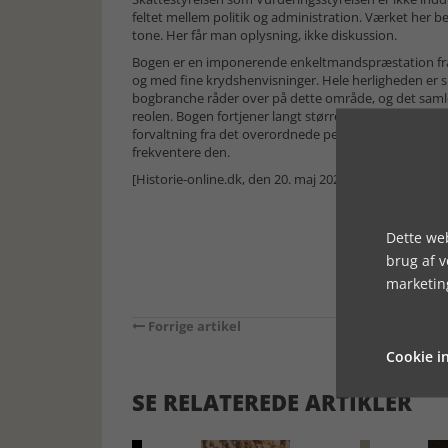
feltet mellem politik og administration. Værket her be
tone. Her får man oplysning, ikke diskussion.
Bogen er en imponerende enkeltmandspræstation fra 
og med fine krydshenvisninger. Hele herligheden er 
bogbranche råder over på dette område, og det samle
reolen. Bogen fortjener langt større udbredelse end t
forvaltning fra det overordnede perspektiv og udi de 
frekventere den.
[Historie-online.dk, den 20. maj 2025]
Dette web
brug af 
marketin
Forrige artikel
Cookie in
SE RELATEREDE ARTIKLER