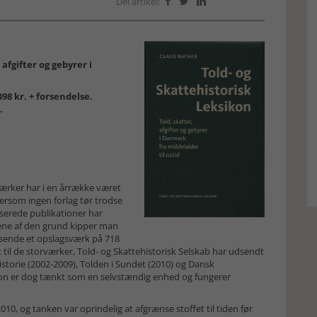
Del artikel:



afgifter og gebyrer i
398 kr. + forsendelse.
.
værker har i en årrække været
tersom ingen forlag tør trodse
serede publikationer har
Alene af den grund kipper man
udsende et opslagsværk på 718
 til de storværker, Told- og Skattehistorisk Selskab har udsendt
storie (2002-2009), Tolden i Sundet (2010) og Dansk
sikon er dog tænkt som en selvstændig enhed og fungerer
2010, og tanken var oprindelig at afgrænse stoffet til tiden før