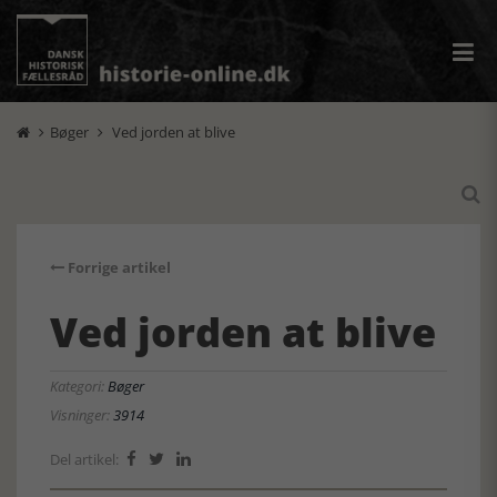
Bøger
Ved jorden at blive



Forrige artikel
Ved jorden at blive
Kategori:
Bøger
Visninger:
3914
Del artikel:


