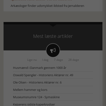
Arkæologer finder udsmykket ildsted fra jernalderen
Mest læste artikler

Lige nu
I dag
7 dage
28 dage
Husmænd i Danmark gennem 1000 år
Oswald Spengler - Historiens Aktører nr. 49
Ole Olsen - Historiens Aktører nr. 6
Mellem hammer og kors
Museumsnumre 124 - Symaskine
Kejserens sidste kaperkrydser