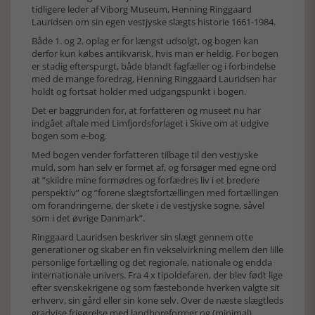
tidligere leder af Viborg Museum, Henning Ringgaard
Lauridsen om sin egen vestjyske slægts historie 1661-1984.
Både 1. og 2. oplag er for længst udsolgt, og bogen kan
derfor kun købes antikvarisk, hvis man er heldig. For bogen
er stadig efterspurgt, både blandt fagfæller og i forbindelse
med de mange foredrag, Henning Ringgaard Lauridsen har
holdt og fortsat holder med udgangspunkt i bogen.
Det er baggrunden for, at forfatteren og museet nu har
indgået aftale med Limfjordsforlaget i Skive om at udgive
bogen som e-bog.
Med bogen vender forfatteren tilbage til den vestjyske
muld, som han selv er formet af, og forsøger med egne ord
at ”skildre mine formødres og forfædres liv i et bredere
perspektiv” og ”forene slægtsfortællingen med fortællingen
om forandringerne, der skete i de vestjyske sogne, såvel
som i det øvrige Danmark”.
Ringgaard Lauridsen beskriver sin slægt gennem otte
generationer og skaber en fin vekselvirkning mellem den lille
personlige fortælling og det regionale, nationale og endda
internationale univers. Fra 4 x tipoldefaren, der blev født lige
efter svenskekrigene og som fæstebonde hverken valgte sit
erhverv, sin gård eller sin kone selv. Over de næste slægtleds
gradvise frigørelse med landboreformer og (minimal)