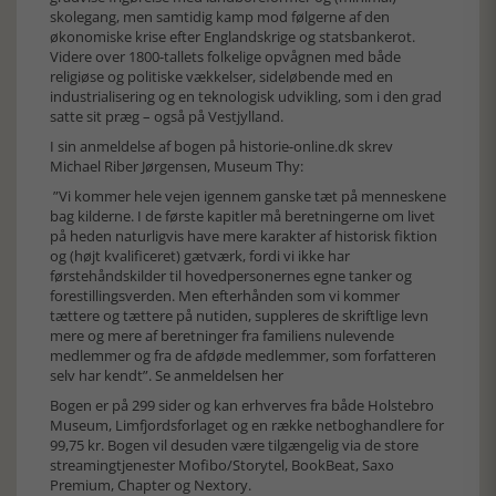
skolegang, men samtidig kamp mod følgerne af den
økonomiske krise efter Englandskrige og statsbankerot.
Videre over 1800-tallets folkelige opvågnen med både
religiøse og politiske vækkelser, sideløbende med en
industrialisering og en teknologisk udvikling, som i den grad
satte sit præg – også på Vestjylland.
I sin anmeldelse af bogen på historie-online.dk skrev
Michael Riber Jørgensen, Museum Thy:
”Vi kommer hele vejen igennem ganske tæt på menneskene
bag kilderne. I de første kapitler må beretningerne om livet
på heden naturligvis have mere karakter af historisk fiktion
og (højt kvalificeret) gætværk, fordi vi ikke har
førstehåndskilder til hovedpersonernes egne tanker og
forestillingsverden. Men efterhånden som vi kommer
tættere og tættere på nutiden, suppleres de skriftlige levn
mere og mere af beretninger fra familiens nulevende
medlemmer og fra de afdøde medlemmer, som forfatteren
selv har kendt”.
Se anmeldelsen her
Bogen er på 299 sider og kan erhverves fra både Holstebro
Museum, Limfjordsforlaget og en række netboghandlere for
99,75 kr. Bogen vil desuden være tilgængelig via de store
streamingtjenester Mofibo/Storytel, BookBeat, Saxo
Premium, Chapter og Nextory.