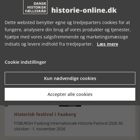
Dette websted benytter egne og tredjeparters cookies for at
fungere, analysere din brug af vores produkter og tjenester,
hjælpe med vores salgsfremmende og marketingsmæssige
indsats og levere indhold fra tredjeparter.
Læs mere
Mosefolket
Den største samling af moselig i verden på Museum
Silkeborg Hovedgården
Cookie indstillinger
Kun nødvendige cookies
Accepter alle cookies
Historisk festival i Faaborg
FOBURGH Faaborg Internationale Historie Festival 2026 30.
oktober - 1. november 2026